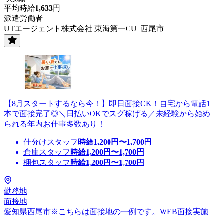
平均時給
1,633
円
派遣労働者
UTエージェント株式会社 東海第一CU_西尾市
【8月スタートするなら今！】即日面接OK！自宅から電話1
本で面接完了◎＼日払いOKでスグ稼げる／未経験から始め
られる年内お仕事多数あり！
仕分けスタッフ
時給
1,200
円〜
1,700
円
倉庫スタッフ
時給
1,200
円〜
1,700
円
梱包スタッフ
時給
1,200
円〜
1,700
円
勤務地
面接地
愛知県西尾市※こちらは面接地の一例です。WEB面接実施