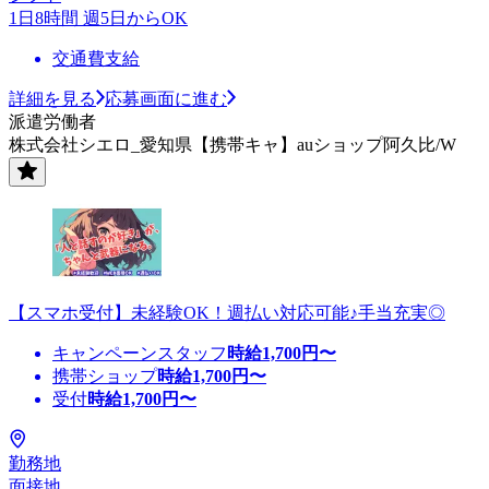
1日8時間 週5日からOK
交通費支給
詳細を見る
応募画面に進む
派遣労働者
株式会社シエロ_愛知県【携帯キャ】auショップ阿久比/W
【スマホ受付】未経験OK！週払い対応可能♪手当充実◎
キャンペーンスタッフ
時給
1,700
円〜
携帯ショップ
時給
1,700
円〜
受付
時給
1,700
円〜
勤務地
面接地