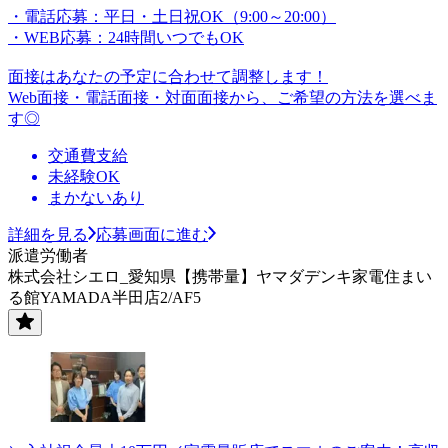
・電話応募：平日・土日祝OK（9:00～20:00）
・WEB応募：24時間いつでもOK
面接はあなたの予定に合わせて調整します！
Web面接・電話面接・対面面接から、ご希望の方法を選べま
す◎
交通費支給
未経験OK
まかないあり
詳細を見る
応募画面に進む
派遣労働者
株式会社シエロ_愛知県【携帯量】ヤマダデンキ家電住まい
る館YAMADA半田店2/AF5