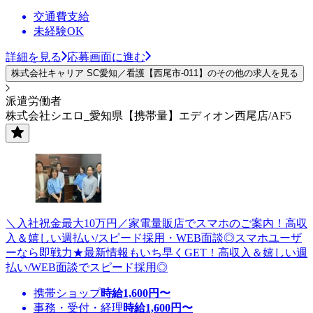
交通費支給
未経験OK
詳細を見る
応募画面に進む
株式会社キャリア SC愛知／看護【西尾市-011】のその他の求人を見る
派遣労働者
株式会社シエロ_愛知県【携帯量】エディオン西尾店/AF5
＼入社祝金最大10万円／家電量販店でスマホのご案内！高収
入＆嬉しい週払い/スピード採用・WEB面談◎スマホユーザ
ーなら即戦力★最新情報もいち早くGET！高収入＆嬉しい週
払い/WEB面談でスピード採用◎
携帯ショップ
時給
1,600
円〜
事務・受付・経理
時給
1,600
円〜