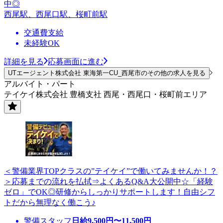
中◎
西尾駅、西尾口駅、桜町前駅
交通費支給
未経験OK
詳細を見る
応募画面に進む
UTエージェント株式会社 東海第一CU_西尾市のその他の求人を見る
アルバイト・パート
テイケイ株式会社 豊橋支社 西尾・西尾口・桜町前エリア
＜警備業界TOPクラスの”テイケイ”で働いてみませんか！？
＞応募までの流れを払拭⇒よくあるQ&A大公開中☆「経験
ゼロ」でOK◎研修からしっかりサポートします！自由シフ
トだから無理なく働こう♪
警備スタッフ
日給
9,500
円〜
11,500
円