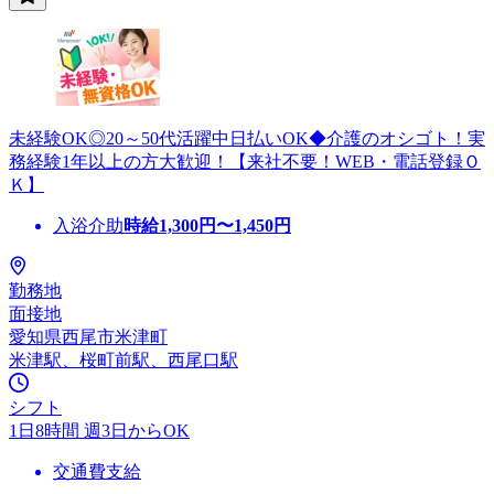
未経験OK◎20～50代活躍中日払いOK◆介護のオシゴト！実
務経験1年以上の方大歓迎！【来社不要！WEB・電話登録Ｏ
Ｋ】
入浴介助
時給
1,300
円〜
1,450
円
勤務地
面接地
愛知県西尾市米津町
米津駅、桜町前駅、西尾口駅
シフト
1日8時間 週3日からOK
交通費支給