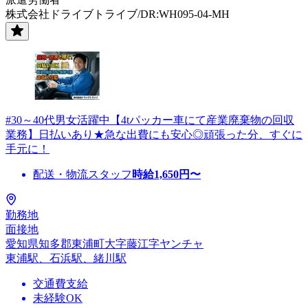
株式会社ドライブトライブ/DR:WH095-04-MH
#30～40代男女活躍中【4tパッカー車にて産業廃棄物の回収
業務】日払いあり★急な出費にも安心◎頑張った分、すぐに
手元に！
配送・物流スタッフ
時給
1,650
円〜
勤務地
面接地
愛知県知多郡東浦町大字藤江字ヤンチャ
東浦駅、石浜駅、緒川駅
交通費支給
未経験OK