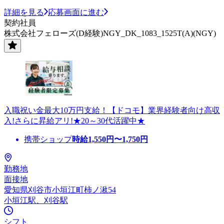
詳細を見る
応募画面に進む
契約社員
株式会社フェローズ(D経験)NGY_DK_1083_1525T(A)(NGY)
入職祝い金最大10万円支給！【ドコモ】業界経験者向け高収
入!さらに昇給アリ!★20～30代活躍中★
携帯ショップ
時給
1,550
円〜
1,750
円
勤務地
面接地
愛知県刈谷市小垣江町柿ノ湫54
小垣江駅、刈谷駅
シフト