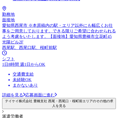
勤務地
面接地
愛知県西尾市 ※本原稿内の駅・エリア以外にも幅広くお仕
事をご用意しております。できる限りご希望に合わせられる
よう考慮をいたします。【面接地】愛知県豊橋市立花町45
光陽ビル2F
西尾駅、西尾口駅、桜町前駅
シフト
1日8時間 週1日からOK
交通費支給
未経験OK
まかないあり
詳細を見る
応募画面に進む
テイケイ株式会社 豊橋支社 西尾・西尾口・桜町前エリアのその他の求
人を見る
派遣労働者