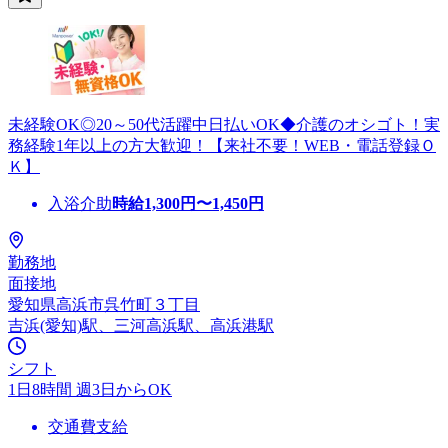
未経験OK◎20～50代活躍中日払いOK◆介護のオシゴト！実
務経験1年以上の方大歓迎！【来社不要！WEB・電話登録Ｏ
Ｋ】
入浴介助
時給
1,300
円〜
1,450
円
勤務地
面接地
愛知県高浜市呉竹町３丁目
吉浜(愛知)駅、三河高浜駅、高浜港駅
シフト
1日8時間 週3日からOK
交通費支給