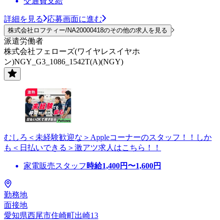
交通費支給
詳細を見る
応募画面に進む
株式会社ロフティー/NA20000418のその他の求人を見る
派遣労働者
株式会社フェローズ(ワイヤレスイヤホ
ン)NGY_G3_1086_1542T(A)(NGY)
むしろ＜未経験歓迎な＞Appleコーナーのスタッフ！！しか
も＜日払いできる＞激アツ求人はこちら！！
家電販売スタッフ
時給
1,400
円〜
1,600
円
勤務地
面接地
愛知県西尾市住崎町出崎13