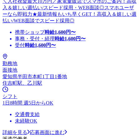
＼入社祝金最大10万円／家電量販店でスマホのご案内！高収
入＆嬉しい週払い/スピード採用・WEB面談◎スマホユーザ
ーなら即戦力★最新情報もいち早くGET！高収入＆嬉しい週
払い/WEB面談でスピード採用◎
携帯ショップ
時給
1,600
円〜
事務・受付・経理
時給
1,600
円〜
受付
時給
1,600
円〜
勤務地
面接地
愛知県半田市本町1丁目1番地
住吉町駅、乙川駅
シフト
1日8時間 週5日からOK
交通費支給
未経験OK
詳細を見る
応募画面に進む
派遣労働者