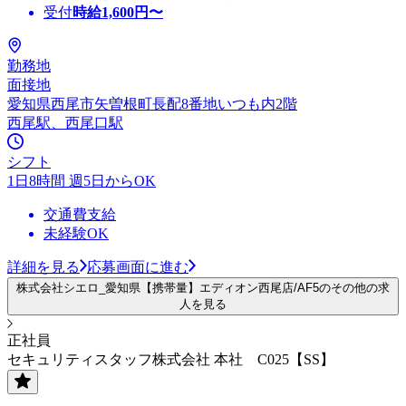
受付
時給
1,600
円〜
勤務地
面接地
愛知県西尾市矢曽根町長配8番地いつも内2階
西尾駅、西尾口駅
シフト
1日8時間 週5日からOK
交通費支給
未経験OK
詳細を見る
応募画面に進む
株式会社シエロ_愛知県【携帯量】エディオン西尾店/AF5のその他の求
人を見る
正社員
セキュリティスタッフ株式会社 本社 C025【SS】