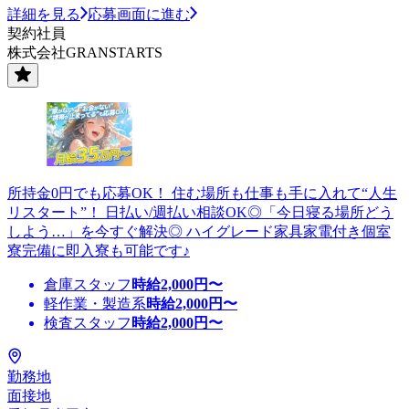
詳細を見る
応募画面に進む
契約社員
株式会社GRANSTARTS
所持金0円でも応募OK！ 住む場所も仕事も手に入れて“人生
リスタート”！ 日払い/週払い相談OK◎「今日寝る場所どう
しよう…」を今すぐ解決◎ ハイグレード家具家電付き個室
寮完備に即入寮も可能です♪
倉庫スタッフ
時給
2,000
円〜
軽作業・製造系
時給
2,000
円〜
検査スタッフ
時給
2,000
円〜
勤務地
面接地