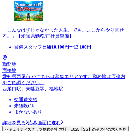
「こんなはずじゃなかった人生。でも、ここからやり直せ
る。」【愛知県勤務/正社員警備】
警備スタッフ
日給
10,100
円〜
12,100
円
勤務地
面接地
愛知県西尾市 ※こちらは募集エリアです。勤務地は原稿内
をご確認ください。
西尾口駅、東幡豆駅、福地駅
交通費支給
未経験OK
まかないあり
詳細を見る
応募画面に進む
セキュリティスタッフ株式会社 本社 C025【SS】のその他の求人を見