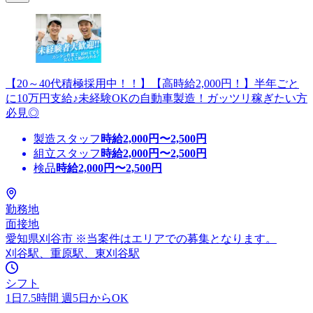
【20～40代積極採用中！！】【高時給2,000円！】半年ごと
に10万円支給♪未経験OKの自動車製造！ガッツリ稼ぎたい方
必見◎
製造スタッフ
時給
2,000
円〜
2,500
円
組立スタッフ
時給
2,000
円〜
2,500
円
検品
時給
2,000
円〜
2,500
円
勤務地
面接地
愛知県刈谷市 ※当案件はエリアでの募集となります。
刈谷駅、重原駅、東刈谷駅
シフト
1日7.5時間 週5日からOK