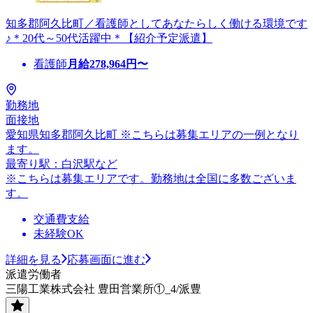
知多郡阿久比町／看護師としてあなたらしく働ける環境です
♪＊20代～50代活躍中＊【紹介予定派遣】
看護師
月給
278,964
円〜
勤務地
面接地
愛知県知多郡阿久比町 ※こちらは募集エリアの一例となり
ます。
最寄り駅：白沢駅など
※こちらは募集エリアです。勤務地は全国に多数ございま
す。
交通費支給
未経験OK
詳細を見る
応募画面に進む
派遣労働者
三陽工業株式会社 豊田営業所①_4/派豊