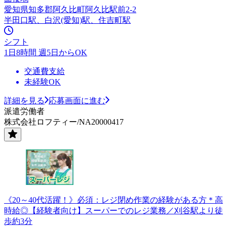
愛知県知多郡阿久比町阿久比駅前2-2
半田口駅、白沢(愛知)駅、住吉町駅
シフト
1日8時間 週5日からOK
交通費支給
未経験OK
詳細を見る
応募画面に進む
派遣労働者
株式会社ロフティー/NA20000417
《20～40代活躍！》必須：レジ閉め作業の経験がある方＊高
時給◎【経験者向け】スーパーでのレジ業務／刈谷駅より徒
歩約3分