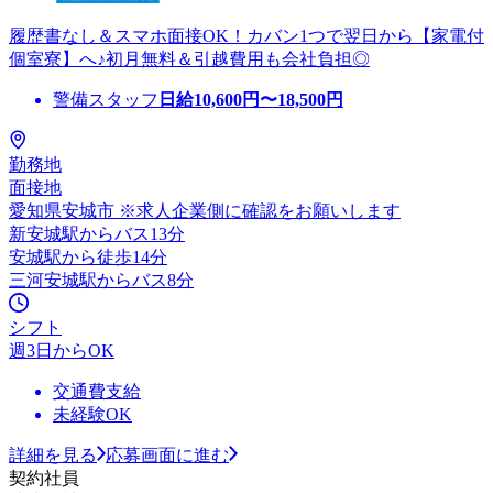
履歴書なし＆スマホ面接OK！カバン1つで翌日から【家電付
個室寮】へ♪初月無料＆引越費用も会社負担◎
警備スタッフ
日給
10,600
円〜
18,500
円
勤務地
面接地
愛知県安城市 ※求人企業側に確認をお願いします
新安城駅からバス13分
安城駅から徒歩14分
三河安城駅からバス8分
シフト
週3日からOK
交通費支給
未経験OK
詳細を見る
応募画面に進む
契約社員