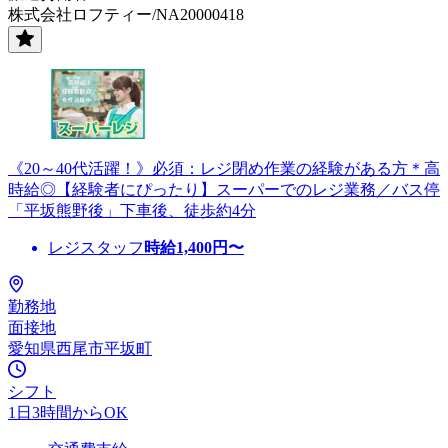
株式会社ロフティー/NA20000418
《20～40代活躍！》必須：レジ閉め作業の経験がある方＊高
時給◎【経験者にぴったり】スーパーでのレジ業務／バス停
「平坂熊野後」下車後、徒歩約4分
レジスタッフ
時給
1,400
円〜
勤務地
面接地
愛知県西尾市平坂町
シフト
1日3時間からOK