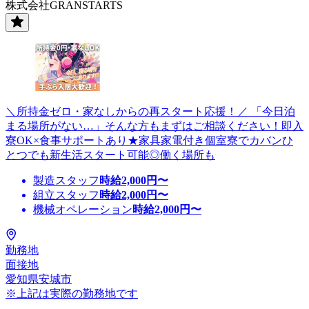
株式会社GRANSTARTS
＼所持金ゼロ・家なしからの再スタート応援！／ 「今日泊
まる場所がない…」そんな方もまずはご相談ください！即入
寮OK×食事サポートあり★家具家電付き個室寮でカバンひ
とつでも新生活スタート可能◎働く場所も
製造スタッフ
時給
2,000
円〜
組立スタッフ
時給
2,000
円〜
機械オペレーション
時給
2,000
円〜
勤務地
面接地
愛知県安城市
※上記は実際の勤務地です