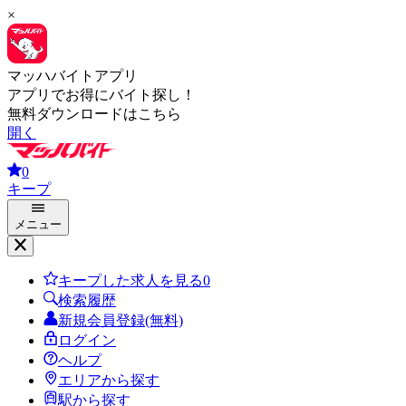
×
マッハバイトアプリ
アプリでお得にバイト探し！
無料ダウンロードはこちら
開く
0
キープ
メニュー
キープした求人を見る
0
検索履歴
新規会員登録(無料)
ログイン
ヘルプ
エリアから探す
駅から探す