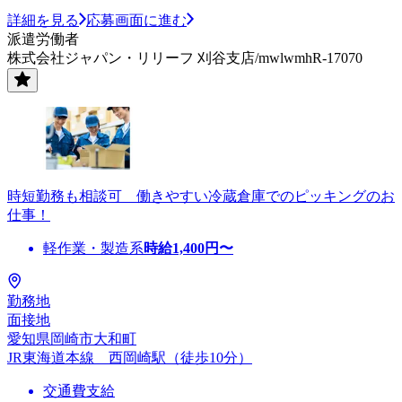
詳細を見る
応募画面に進む
派遣労働者
株式会社ジャパン・リリーフ 刈谷支店/mwlwmhR-17070
時短勤務も相談可 働きやすい冷蔵倉庫でのピッキングのお
仕事！
軽作業・製造系
時給
1,400
円〜
勤務地
面接地
愛知県岡崎市大和町
JR東海道本線 西岡崎駅（徒歩10分）
交通費支給