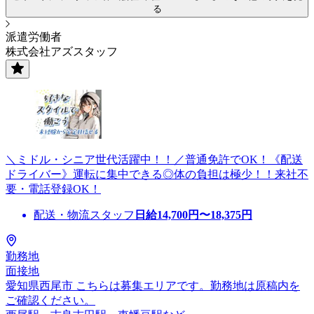
る
派遣労働者
株式会社アズスタッフ
＼ミドル・シニア世代活躍中！！／普通免許でOK！《配送
ドライバー》運転に集中できる◎体の負担は極少！！来社不
要・電話登録OK！
配送・物流スタッフ
日給
14,700
円〜
18,375
円
勤務地
面接地
愛知県西尾市 こちらは募集エリアです。勤務地は原稿内を
ご確認ください。