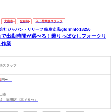
犬山市
登録制
入出荷業務スタッフ
会社ジャパン・リリーフ 岐阜支店/gfdrmhR-18256
勤で出勤時間が選べる！乗りっぱなしフォークリ
ト作業
業務スタッフ
0
円〜
山市
線 楽田駅（車で５分）