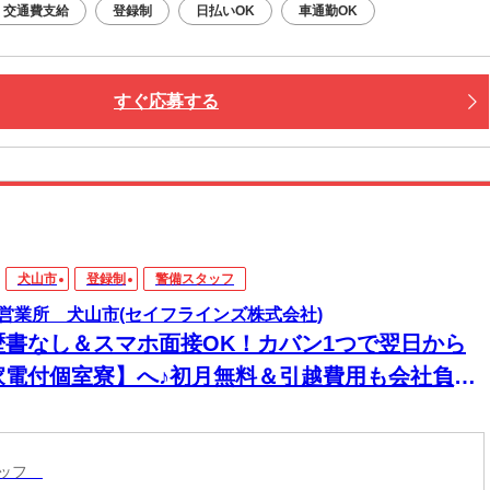
交通費支給
登録制
日払いOK
車通勤OK
すぐ応募する
犬山市
登録制
警備スタッフ
営業所 犬山市(セイフラインズ株式会社)
歴書なし＆スマホ面接OK！カバン1つで翌日から
家電付個室寮】へ♪初月無料＆引越費用も会社負担
タッフ