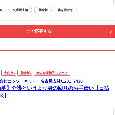
K
交通費支給
登録制
体を動かす
すぐ応募する
犬山市
登録制
老人介護施設スタッフ
会社ニッソーネット 名古屋支社/1201_7438
急募】介護というより身の回りのお手伝い【日払
K】