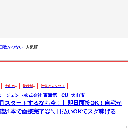
日数が少ない
人気順
犬山市
登録制
仕分けスタッフ
エージェント株式会社 東海第一CU_犬山市
8月スタートするなら今！】即日面接OK！自宅か
電話1本で面接完了◎＼日払いOKでスグ稼げる／
経験から始められる年内お仕事多数あり！