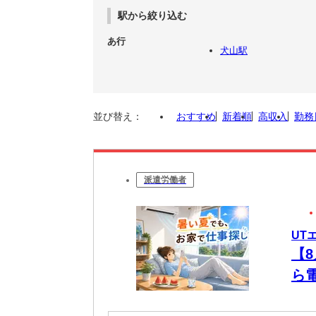
駅から絞り込む
あ行
犬山駅
並び替え：
おすすめ
新着順
高収入
勤務
派遣労働者
UT
【
ら
未