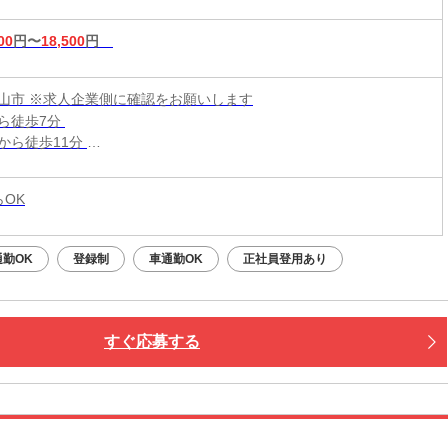
00
円〜
18,500
円
山市 ※求人企業側に確認をお願いします
ら徒歩7分
から徒歩11分
駅からバス5分
らOK
勤OK
登録制
車通勤OK
正社員登用あり
すぐ応募する