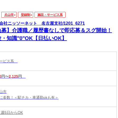
犬山市
登録制
施設・サービス系
会社ニッソーネット 名古屋支社/1201_6271
急募】介護職／履歴書なしで即応募＆スグ開始！
・知識"0"OK【日払いOK】
サービス系
0
円〜
2,125
円
山市
に多数！＜駅チカ・車通勤okも有＞
 週5日からOK