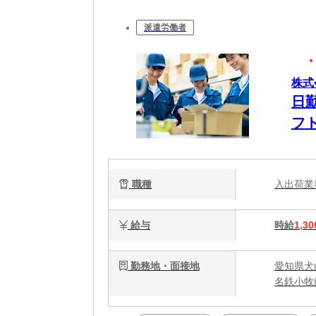
派遣労働者
株式
日
フ
職種
入出荷
給与
時給
1,30
勤務地・面接地
愛知県犬
名鉄小牧