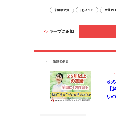
未経験歓迎
日払いOK
車通勤O
キープに追加
派遣労働者
株式
【
いO