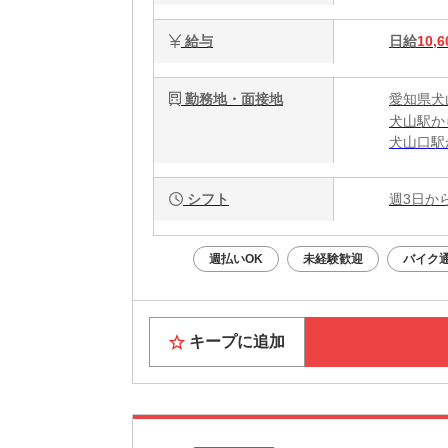
給与
日給
10,6
勤務地・面接地
愛知県犬
犬山駅か
犬山口駅
犬山遊園
シフト
週3日か
週払いOK
未経験歓迎
バイク通
キープに追加