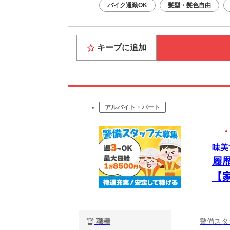
バイク通勤OK
髪型・髪色自由
キープに追加
アルバイト・パート
味美
履
【
◎
職種
警備ス