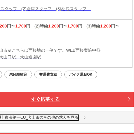
分けスタッフ (2)倉庫スタッフ (3)梱包スタッフ
,200
円〜
1,700
円
(2)時給
1,200
円〜
1,700
円
(3)時給
1,200
円〜
山市※こちらは面接地の一例です。WEB面接実施中◎
犬山口駅、犬山遊園駅
未経験歓迎
交通費支給
バイク通勤OK
すぐ応募する
社 東海第一CU_犬山市のその他の求人を見る