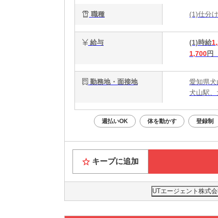
職種
(1)仕
給与
(1)時給
1
1,700
円
勤務地・面接地
愛知県犬
犬山駅、
週払いOK
体を動かす
登録制
キープに追加
UTエージェント株式会