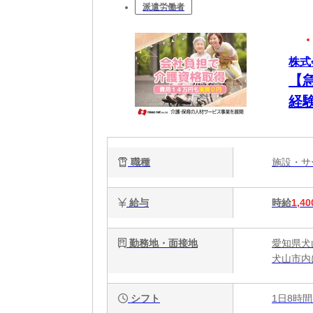
派遣労働者
株式
【
経験
職種
施設・
給与
時給
1,40
勤務地・面接地
愛知県犬
犬山市内
シフト
1日8時間