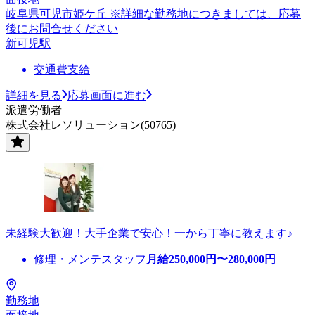
岐阜県可児市姫ケ丘 ※詳細な勤務地につきましては、応募
後にお問合せください
新可児駅
交通費支給
詳細を見る
応募画面に進む
派遣労働者
株式会社レソリューション(50765)
未経験大歓迎！大手企業で安心！一から丁寧に教えます♪
修理・メンテスタッフ
月給
250,000
円〜
280,000
円
勤務地