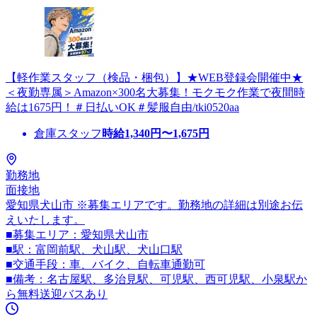
【軽作業スタッフ（検品・梱包）】★WEB登録会開催中★
＜夜勤専属＞Amazon×300名大募集！モクモク作業で夜間時
給は1675円！＃日払いOK＃髪服自由/tki0520aa
倉庫スタッフ
時給
1,340
円〜
1,675
円
勤務地
面接地
愛知県犬山市 ※募集エリアです。勤務地の詳細は別途お伝
えいたします。
■募集エリア：愛知県犬山市
■駅：富岡前駅、犬山駅、犬山口駅
■交通手段：車、バイク、自転車通勤可
■備考：名古屋駅、多治見駅、可児駅、西可児駅、小泉駅か
ら無料送迎バスあり