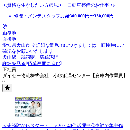
≪資格を生かしたい方必見≫ 自動車整備のお仕事 ♪♪
修理・メンテスタッフ
月給
300,000
円〜
330,000
円
勤務地
面接地
愛知県犬山市 ※詳細な勤務地につきましては、面接時にご
確認をお願いいたします
犬山駅、鵜沼駅、新鵜沼駅
詳細を見る
応募画面に進む
正社員
ダイセー物流株式会社 小牧低温センター【倉庫内作業員】
01
＜未経験からスタート！＞20～40代活躍中◎夜勤で集中作