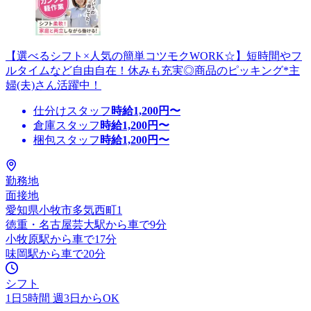
【選べるシフト×人気の簡単コツモクWORK☆】短時間やフ
ルタイムなど自由自在！休みも充実◎商品のピッキング*主
婦(夫)さん活躍中！
仕分けスタッフ
時給
1,200
円〜
倉庫スタッフ
時給
1,200
円〜
梱包スタッフ
時給
1,200
円〜
勤務地
面接地
愛知県小牧市多気西町1
徳重・名古屋芸大駅から車で9分
小牧原駅から車で17分
味岡駅から車で20分
シフト
1日5時間 週3日からOK