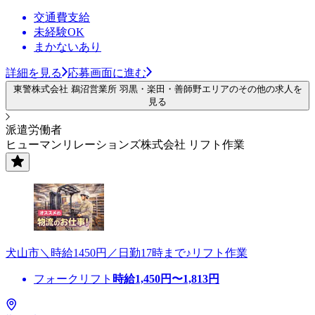
交通費支給
未経験OK
まかないあり
詳細を見る
応募画面に進む
東警株式会社 鵜沼営業所 羽黒・楽田・善師野エリアのその他の求人を
見る
派遣労働者
ヒューマンリレーションズ株式会社 リフト作業
犬山市＼時給1450円／日勤17時まで♪リフト作業
フォークリフト
時給
1,450
円〜
1,813
円