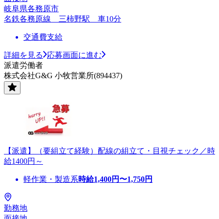
岐阜県各務原市
名鉄各務原線 三柿野駅 車10分
交通費支給
詳細を見る
応募画面に進む
派遣労働者
株式会社G&G 小牧営業所(894437)
【派遣】（要組立て経験）配線の組立て・目視チェック／時
給1400円～
軽作業・製造系
時給
1,400
円〜
1,750
円
勤務地
面接地