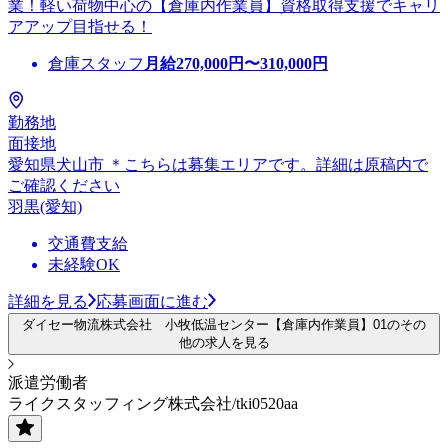
業！軽い荷物中心の【倉庫内作業員】資格取得支援でキャリ
アアップ目指せる！
倉庫スタッフ
月給
270,000
円〜
310,000
円
勤務地
面接地
愛知県犬山市 ＊こちらは募集エリアです。詳細は原稿内で
ご確認ください
羽黒(愛知)
交通費支給
未経験OK
詳細を見る
応募画面に進む
ダイセー物流株式会社 小牧低温センター【倉庫内作業員】01のその
他の求人を見る
派遣労働者
ライクスタッフィング株式会社/tki0520aa