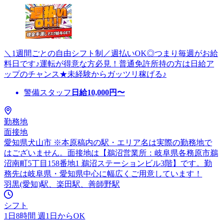
＼1週間ごとの自由シフト制／週払いOK◎つまり毎週がお給
料日です♪運転が得意な方必見！普通免許所持の方は日給ア
ップのチャンス★未経験からガッツリ稼げる♪
警備スタッフ
日給
10,000
円〜
勤務地
面接地
愛知県犬山市 ※本原稿内の駅・エリア名は実際の勤務地で
はございません。面接地は【鵜沼営業所：岐阜県各務原市鵜
沼南町5丁目158番地1 鵜沼ステーションビル3階】です。勤
務先は岐阜県・愛知県中心に幅広くご用意しています！
羽黒(愛知)駅、楽田駅、善師野駅
シフト
1日8時間 週1日からOK