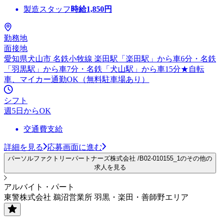
製造スタッフ
時給
1,850
円
勤務地
面接地
愛知県犬山市 名鉄小牧線 楽田駅「楽田駅」から車6分・名鉄
「羽黒駅」から車7分・名鉄「犬山駅」から車15分★自転
車、マイカー通勤OK（無料駐車場あり）
シフト
週5日からOK
交通費支給
詳細を見る
応募画面に進む
パーソルファクトリーパートナーズ株式会社 /B02-010155_1のその他の
求人を見る
アルバイト・パート
東警株式会社 鵜沼営業所 羽黒・楽田・善師野エリア