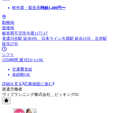
軽作業・製造系
時給
1,400
円〜
勤務地
面接地
岐阜県可児市今渡1177-17
美濃川合駅 徒歩9分、日本ライン今渡駅 徒歩15分、古井駅
徒歩27分
シフト
1日6時間 週3日からOK
交通費支給
未経験OK
詳細を見る
応募画面に進む
派遣労働者
ヴィプランニング株式会社＿ピッキング02