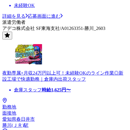
未経験OK
詳細を見る
応募画面に進む
派遣労働者
アデコ株式会社 SF東海支社/A01263351-勝川_2603
夜勤専属×月収24万円以上可！未経験OKのライン作業◎新
設工場で快適勤務｜倉庫内出荷スタッフ
倉庫スタッフ
時給
1,625
円〜
勤務地
面接地
愛知県春日井市
勝川(ＪＲ)駅