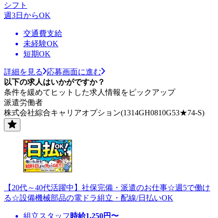
シフト
週3日からOK
交通費支給
未経験OK
短期OK
詳細を見る
応募画面に進む
以下の求人はいかがですか？
条件を緩めてヒットした求人情報をピックアップ
派遣労働者
株式会社綜合キャリアオプション(1314GH0810G53★74-S)
【20代～40代活躍中】社保完備・派遣のお仕事☆週5で働け
る☆設備機械部品の電ドラ組立・配線/日払いOK
組立スタッフ
時給
1,250
円〜