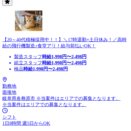
【20～40代積極採用中！！】＼17時退勤×土日休み！／高時
給の飛行機製造♪食堂アリ！給与前払いOK！
製造スタッフ
時給
1,998
円〜
2,498
円
組立スタッフ
時給
1,998
円〜
2,498
円
検品
時給
1,998
円〜
2,498
円
勤務地
面接地
岐阜県各務原市 ※当案件はエリアでの募集となります。
※当案件はエリアでの募集となります。
シフト
1日8時間 週5日からOK