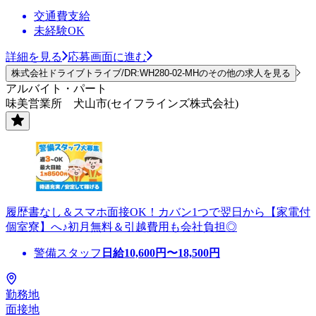
交通費支給
未経験OK
詳細を見る
応募画面に進む
株式会社ドライブトライブ/DR:WH280-02-MHのその他の求人を見る
アルバイト・パート
味美営業所 犬山市(セイフラインズ株式会社)
履歴書なし＆スマホ面接OK！カバン1つで翌日から【家電付
個室寮】へ♪初月無料＆引越費用も会社負担◎
警備スタッフ
日給
10,600
円〜
18,500
円
勤務地
面接地