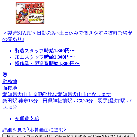
＜製造STAFF＞日勤のみ×土日休みで働きやすさ抜群◎格安
の寮あり♪
製造スタッフ
時給
1,300
円〜
加工スタッフ
時給
1,300
円〜
軽作業・製造系
時給
1,300
円〜
勤務地
面接地
愛知県犬山市 ※勤務地は愛知県犬山市になります
楽田駅 徒歩15分、田県神社前駅 バス30分、羽黒(愛知)駅 バ
ス30分
交通費支給
詳細を見る
応募画面に進む
日本マニュファクチャリングサービス株式会社01/chu210207-Tのその