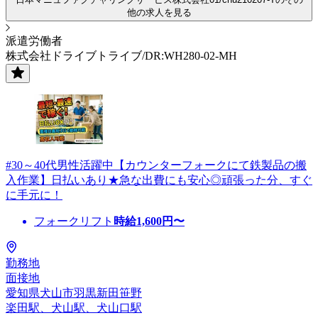
他の求人を見る
派遣労働者
株式会社ドライブトライブ/DR:WH280-02-MH
#30～40代男性活躍中【カウンターフォークにて鉄製品の搬
入作業】日払いあり★急な出費にも安心◎頑張った分、すぐ
に手元に！
フォークリフト
時給
1,600
円〜
勤務地
面接地
愛知県犬山市羽黒新田笹野
楽田駅、犬山駅、犬山口駅