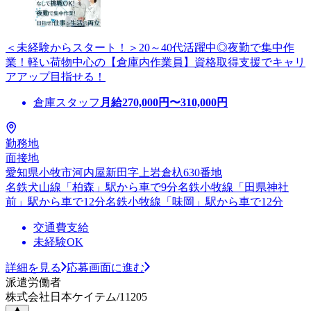
＜未経験からスタート！＞20～40代活躍中◎夜勤で集中作
業！軽い荷物中心の【倉庫内作業員】資格取得支援でキャリ
アアップ目指せる！
倉庫スタッフ
月給
270,000
円〜
310,000
円
勤務地
面接地
愛知県小牧市河内屋新田字上岩倉杁630番地
名鉄犬山線「柏森」駅から車で9分名鉄小牧線「田県神社
前」駅から車で12分名鉄小牧線「味岡」駅から車で12分
交通費支給
未経験OK
詳細を見る
応募画面に進む
派遣労働者
株式会社日本ケイテム/11205