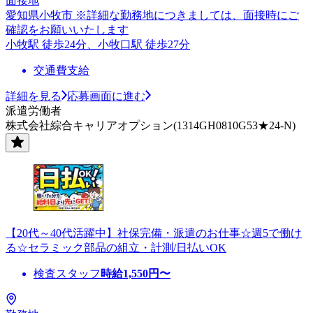
面接地
愛知県小牧市 ※詳細な勤務地につきましては、面接時にご
確認をお願いいたします
小牧駅 徒歩24分、小牧口駅 徒歩27分
交通費支給
詳細を見る
応募画面に進む
派遣労働者
株式会社綜合キャリアオプション(1314GH0810G53★24-N)
【20代～40代活躍中】社保完備・派遣のお仕事☆週5で働け
る☆セラミック部品の組立・計測/日払いOK
検査スタッフ
時給
1,550
円〜