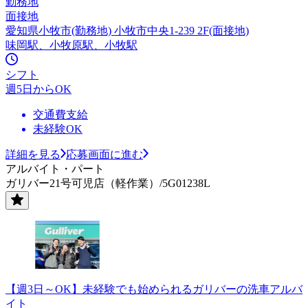
勤務地
面接地
愛知県小牧市(勤務地) 小牧市中央1-239 2F(面接地)
味岡駅、小牧原駅、小牧駅
シフト
週5日からOK
交通費支給
未経験OK
詳細を見る
応募画面に進む
アルバイト・パート
ガリバー21号可児店（軽作業）/5G01238L
【週3日～OK】未経験でも始められるガリバーの洗車アルバ
イト