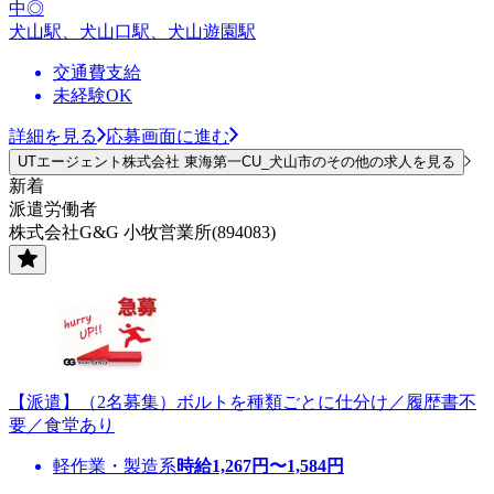
中◎
犬山駅、犬山口駅、犬山遊園駅
交通費支給
未経験OK
詳細を見る
応募画面に進む
UTエージェント株式会社 東海第一CU_犬山市のその他の求人を見る
新着
派遣労働者
株式会社G&G 小牧営業所(894083)
【派遣】（2名募集）ボルトを種類ごとに仕分け／履歴書不
要／食堂あり
軽作業・製造系
時給
1,267
円〜
1,584
円