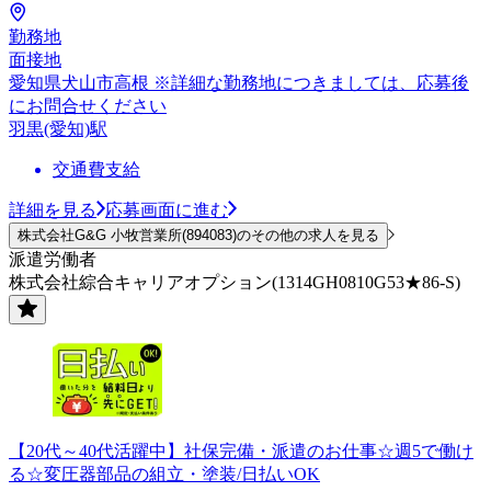
勤務地
面接地
愛知県犬山市高根 ※詳細な勤務地につきましては、応募後
にお問合せください
羽黒(愛知)駅
交通費支給
詳細を見る
応募画面に進む
株式会社G&G 小牧営業所(894083)のその他の求人を見る
派遣労働者
株式会社綜合キャリアオプション(1314GH0810G53★86-S)
【20代～40代活躍中】社保完備・派遣のお仕事☆週5で働け
る☆変圧器部品の組立・塗装/日払いOK