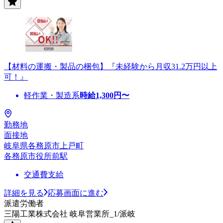
【材料の運搬・製品の梱包】『未経験から月収31.2万円以上
可！』
軽作業・製造系
時給
1,300
円〜
勤務地
面接地
岐阜県各務原市上戸町
各務原市役所前駅
交通費支給
詳細を見る
応募画面に進む
派遣労働者
三陽工業株式会社 岐阜営業所_1/派岐