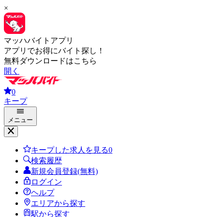
×
マッハバイトアプリ
アプリでお得にバイト探し！
無料ダウンロードはこちら
開く
0
キープ
メニュー
キープした求人を見る
0
検索履歴
新規会員登録(無料)
ログイン
ヘルプ
エリアから探す
駅から探す