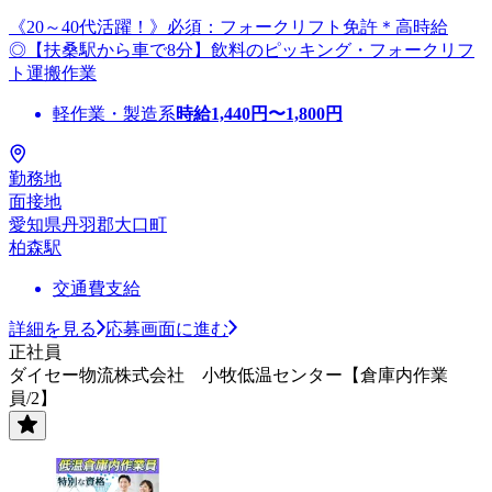
《20～40代活躍！》必須：フォークリフト免許＊高時給
◎【扶桑駅から車で8分】飲料のピッキング・フォークリフ
ト運搬作業
軽作業・製造系
時給
1,440
円〜
1,800
円
勤務地
面接地
愛知県丹羽郡大口町
柏森駅
交通費支給
詳細を見る
応募画面に進む
正社員
ダイセー物流株式会社 小牧低温センター【倉庫内作業
員/2】