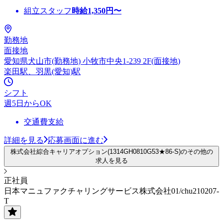
組立スタッフ
時給
1,350
円〜
勤務地
面接地
愛知県犬山市(勤務地) 小牧市中央1-239 2F(面接地)
楽田駅、羽黒(愛知)駅
シフト
週5日からOK
交通費支給
詳細を見る
応募画面に進む
株式会社綜合キャリアオプション(1314GH0810G53★86-S)のその他の
求人を見る
正社員
日本マニュファクチャリングサービス株式会社01/chu210207-
T