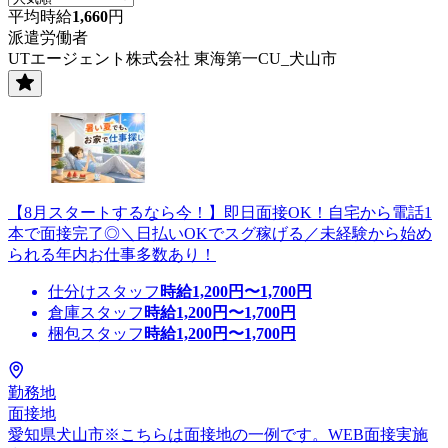
平均時給
1,660
円
派遣労働者
UTエージェント株式会社 東海第一CU_犬山市
【8月スタートするなら今！】即日面接OK！自宅から電話1
本で面接完了◎＼日払いOKでスグ稼げる／未経験から始め
られる年内お仕事多数あり！
仕分けスタッフ
時給
1,200
円〜
1,700
円
倉庫スタッフ
時給
1,200
円〜
1,700
円
梱包スタッフ
時給
1,200
円〜
1,700
円
勤務地
面接地
愛知県犬山市※こちらは面接地の一例です。WEB面接実施