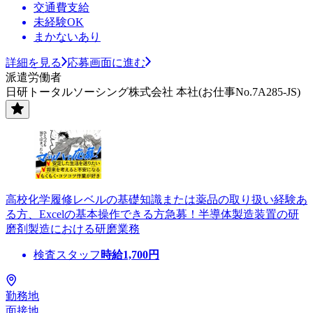
交通費支給
未経験OK
まかないあり
詳細を見る
応募画面に進む
派遣労働者
日研トータルソーシング株式会社 本社(お仕事No.7A285-JS)
高校化学履修レベルの基礎知識または薬品の取り扱い経験あ
る方、Excelの基本操作できる方急募！半導体製造装置の研
磨剤製造における研磨業務
検査スタッフ
時給
1,700
円
勤務地
面接地