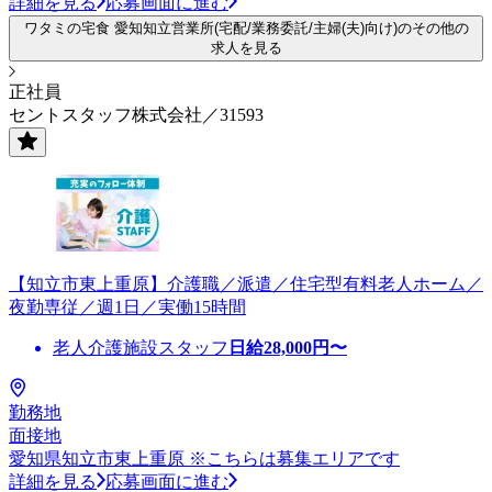
詳細を見る
応募画面に進む
ワタミの宅食 愛知知立営業所(宅配/業務委託/主婦(夫)向け)のその他の
求人を見る
正社員
セントスタッフ株式会社／31593
【知立市東上重原】介護職／派遣／住宅型有料老人ホーム／
夜勤専従／週1日／実働15時間
老人介護施設スタッフ
日給
28,000
円〜
勤務地
面接地
愛知県知立市東上重原 ※こちらは募集エリアです
詳細を見る
応募画面に進む