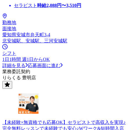
セラピスト
時給
2,088
円〜
3,510
円
勤務地
面接地
愛知県安城市弁天町3-4
北安城駅、安城駅、三河安城駅
シフト
1日1時間 週1日からOK
詳細を見る
応募画面に進む
業務委託契約
りらくる 豊明店
【未経験×無資格でも応募OK】セラピストで高収入を実現♪
完全無料レッスンで未経験でも安心♪Wワーク&短時間入店