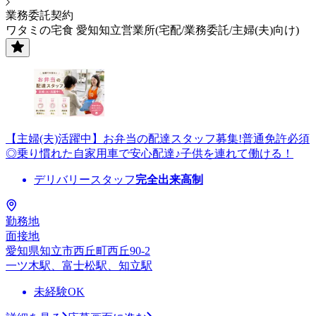
業務委託契約
ワタミの宅食 愛知知立営業所(宅配/業務委託/主婦(夫)向け)
【主婦(夫)活躍中】お弁当の配達スタッフ募集!普通免許必須
◎乗り慣れた自家用車で安心配達♪子供を連れて働ける！
デリバリースタッフ
完全出来高制
勤務地
面接地
愛知県知立市西丘町西丘90-2
一ツ木駅、富士松駅、知立駅
未経験OK