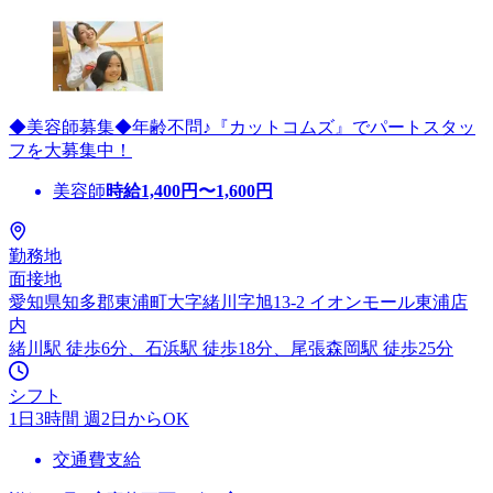
◆美容師募集◆年齢不問♪『カットコムズ』でパートスタッ
フを大募集中！
美容師
時給
1,400
円〜
1,600
円
勤務地
面接地
愛知県知多郡東浦町大字緒川字旭13-2 イオンモール東浦店
内
緒川駅 徒歩6分、石浜駅 徒歩18分、尾張森岡駅 徒歩25分
シフト
1日3時間 週2日からOK
交通費支給