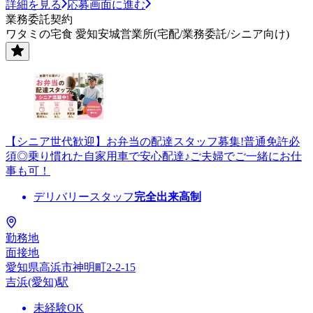
詳細を見る
応募画面に進む
業務委託契約
ワタミの宅食 愛知安城営業所(宅配/業務委託/シニア向け)
【シニア世代歓迎】お弁当の配達スタッフ募集!普通免許必
須◎乗り慣れた自家用車で安心配達♪ご夫婦でご一緒にお仕
事も可！
デリバリースタッフ
完全出来高制
勤務地
面接地
愛知県高浜市神明町2-2-15
吉浜(愛知)駅
未経験OK