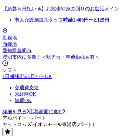
【急募＆日払いok】お散歩や身の回りのお世話メイン
老人介護施設スタッフ
時給
1,400
円〜
2,125
円
勤務地
面接地
愛知県豊明市
豊明市内に多数！＜駅チカ・車通勤okも有＞
シフト
1日8時間 週5日からOK
交通費支給
未経験OK
短期OK
詳細を見る
応募画面に進む
アルバイト・パート
カットコムズ イオンモール東浦店(パート)