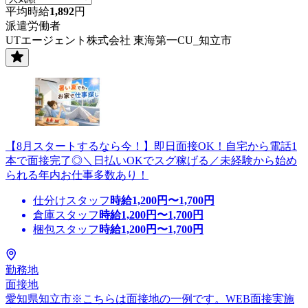
平均時給
1,892
円
派遣労働者
UTエージェント株式会社 東海第一CU_知立市
【8月スタートするなら今！】即日面接OK！自宅から電話1
本で面接完了◎＼日払いOKでスグ稼げる／未経験から始め
られる年内お仕事多数あり！
仕分けスタッフ
時給
1,200
円〜
1,700
円
倉庫スタッフ
時給
1,200
円〜
1,700
円
梱包スタッフ
時給
1,200
円〜
1,700
円
勤務地
面接地
愛知県知立市※こちらは面接地の一例です。WEB面接実施