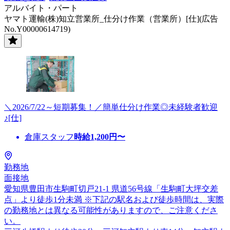
アルバイト・パート
ヤマト運輸(株)知立営業所_仕分け作業（営業所）[仕](広告
No.Y00000614719)
＼2026/7/22～短期募集！／簡単仕分け作業◎未経験者歓迎
♪[仕]
倉庫スタッフ
時給
1,200
円〜
勤務地
面接地
愛知県豊田市生駒町切戸21-1 県道56号線「生駒町大坪交差
点」より徒歩1分未満 ※下記の駅名および徒歩時間は、実際
の勤務地とは異なる可能性がありますので、ご注意くださ
い。