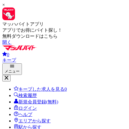
×
マッハバイトアプリ
アプリでお得にバイト探し！
無料ダウンロードはこちら
開く
0
キープ
メニュー
キープした求人を見る
0
検索履歴
新規会員登録(無料)
ログイン
ヘルプ
エリアから探す
駅から探す