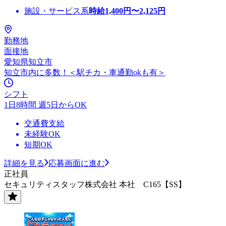
施設・サービス系
時給
1,400
円〜
2,125
円
勤務地
面接地
愛知県知立市
知立市内に多数！＜駅チカ・車通勤okも有＞
シフト
1日8時間 週5日からOK
交通費支給
未経験OK
短期OK
詳細を見る
応募画面に進む
正社員
セキュリティスタッフ株式会社 本社 C165【SS】