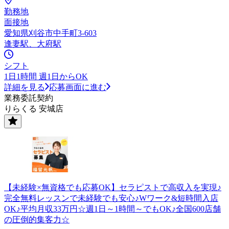
勤務地
面接地
愛知県刈谷市中手町3-603
逢妻駅、大府駅
シフト
1日1時間 週1日からOK
詳細を見る
応募画面に進む
業務委託契約
りらくる 安城店
【未経験×無資格でも応募OK】セラピストで高収入を実現♪
完全無料レッスンで未経験でも安心♪Wワーク&短時間入店
OK♪平均月収33万円☆週1日～1時間～でもOK♪全国600店舗
の圧倒的集客力☆