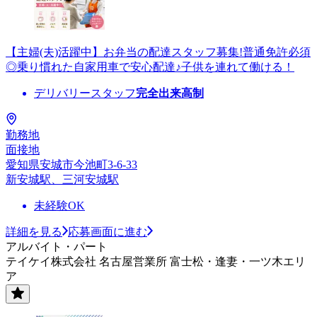
【主婦(夫)活躍中】お弁当の配達スタッフ募集!普通免許必須
◎乗り慣れた自家用車で安心配達♪子供を連れて働ける！
デリバリースタッフ
完全出来高制
勤務地
面接地
愛知県安城市今池町3-6-33
新安城駅、三河安城駅
未経験OK
詳細を見る
応募画面に進む
アルバイト・パート
テイケイ株式会社 名古屋営業所 富士松・逢妻・一ツ木エリ
ア