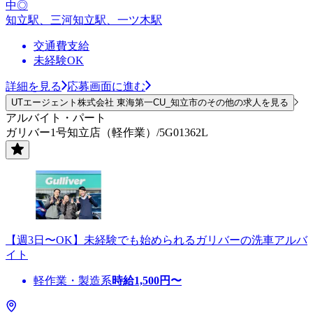
中◎
知立駅、三河知立駅、一ツ木駅
交通費支給
未経験OK
詳細を見る
応募画面に進む
UTエージェント株式会社 東海第一CU_知立市のその他の求人を見る
アルバイト・パート
ガリバー1号知立店（軽作業）/5G01362L
【週3日〜OK】未経験でも始められるガリバーの洗車アルバ
イト
軽作業・製造系
時給
1,500
円〜