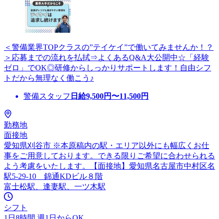
＜警備業界TOPクラスの”テイケイ”で働いてみませんか！？
＞応募までの流れを払拭⇒よくあるQ&A大公開中☆「経験
ゼロ」でOK◎研修からしっかりサポートします！自由シフ
トだから無理なく働こう♪
警備スタッフ
日給
9,500
円〜
11,500
円
勤務地
面接地
愛知県刈谷市 ※本原稿内の駅・エリア以外にも幅広くお仕
事をご用意しております。できる限りご希望に合わせられる
よう考慮をいたします。【面接地】愛知県名古屋市中村区名
駅5-29-10 錦通KDビル８階
富士松駅、逢妻駅、一ツ木駅
シフト
1日8時間 週1日からOK