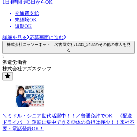
1日4時間 週3日からOK
交通費支給
未経験OK
短期OK
詳細を見る
応募画面に進む
株式会社ニッソーネット 名古屋支社/1201_3482のその他の求人を見
る
派遣労働者
株式会社アズスタッフ
＼ミドル・シニア世代活躍中！！／普通免許でOK！《配送
ドライバー》運転に集中できる◎体の負担は極少！！来社不
要・電話登録OK！