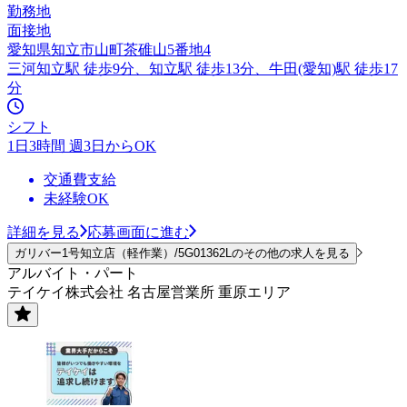
勤務地
面接地
愛知県知立市山町茶碓山5番地4
三河知立駅 徒歩9分、知立駅 徒歩13分、牛田(愛知)駅 徒歩17
分
シフト
1日3時間 週3日からOK
交通費支給
未経験OK
詳細を見る
応募画面に進む
ガリバー1号知立店（軽作業）/5G01362Lのその他の求人を見る
アルバイト・パート
テイケイ株式会社 名古屋営業所 重原エリア