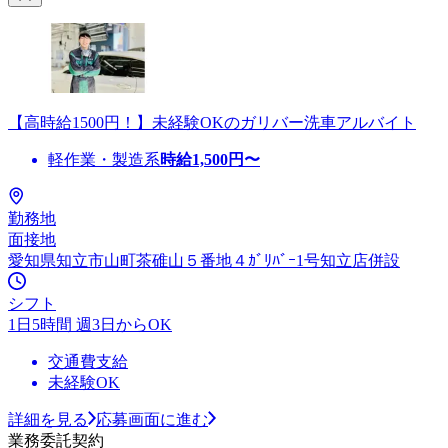
【高時給1500円！】未経験OKのガリバー洗車アルバイト
軽作業・製造系
時給
1,500
円〜
勤務地
面接地
愛知県知立市山町茶碓山５番地４ｶﾞﾘﾊﾞｰ1号知立店併設
シフト
1日5時間 週3日からOK
交通費支給
未経験OK
詳細を見る
応募画面に進む
業務委託契約