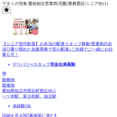
ワタミの宅食 愛知知立営業所(宅配/業務委託/シニア向け)
【シニア世代歓迎】お弁当の配達スタッフ募集!普通免許必
須◎乗り慣れた自家用車で安心配達♪ご夫婦でご一緒にお仕
事も可！
デリバリースタッフ
完全出来高制
勤務地
面接地
愛知県知立市西丘町西丘90-2
一ツ木駅、富士松駅、知立駅
未経験OK
詳細を見る
応募画面に進む