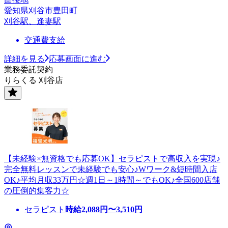
愛知県刈谷市豊田町
刈谷駅、逢妻駅
交通費支給
詳細を見る
応募画面に進む
業務委託契約
りらくる 刈谷店
【未経験×無資格でも応募OK】セラピストで高収入を実現♪
完全無料レッスンで未経験でも安心♪Wワーク&短時間入店
OK♪平均月収33万円☆週1日～1時間～でもOK♪全国600店舗
の圧倒的集客力☆
セラピスト
時給
2,088
円〜
3,510
円