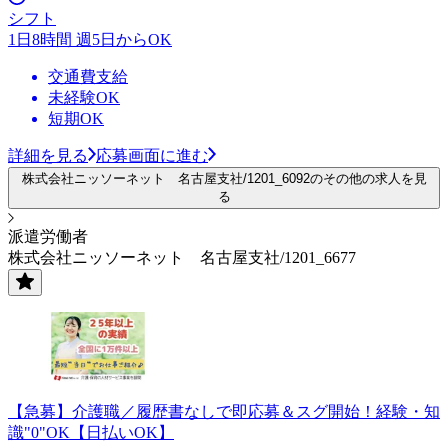
シフト
1日8時間 週5日からOK
交通費支給
未経験OK
短期OK
詳細を見る
応募画面に進む
株式会社ニッソーネット 名古屋支社/1201_6092のその他の求人を見
る
派遣労働者
株式会社ニッソーネット 名古屋支社/1201_6677
【急募】介護職／履歴書なしで即応募＆スグ開始！経験・知
識"0"OK【日払いOK】