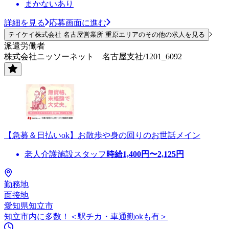
まかないあり
詳細を見る
応募画面に進む
テイケイ株式会社 名古屋営業所 重原エリアのその他の求人を見る
派遣労働者
株式会社ニッソーネット 名古屋支社/1201_6092
【急募＆日払いok】お散歩や身の回りのお世話メイン
老人介護施設スタッフ
時給
1,400
円〜
2,125
円
勤務地
面接地
愛知県知立市
知立市内に多数！＜駅チカ・車通勤okも有＞