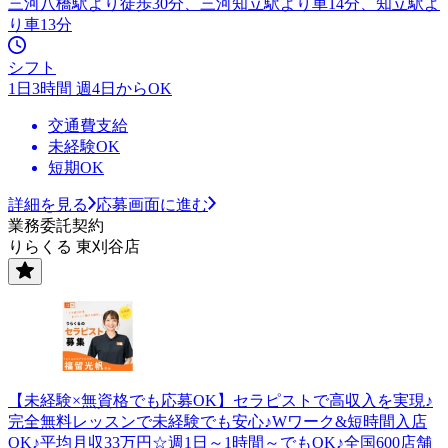
三河八橋駅より徒歩30分、三河知立駅より車14分、知立駅よ
り車13分
シフト
1日3時間 週4日からOK
交通費支給
未経験OK
短期OK
詳細を見る
応募画面に進む
業務委託契約
りらくる 東刈谷店
【未経験×無資格でも応募OK】セラピストで高収入を実現♪
完全無料レッスンで未経験でも安心♪Wワーク&短時間入店
OK♪平均月収33万円☆週1日～1時間～でもOK♪全国600店舗