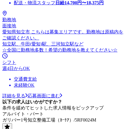
配送・物流スタッフ
日給
14,700
円〜
18,375
円
勤務地
面接地
愛知県知立市 こちらは募集エリアです。勤務地は原稿内を
ご確認ください。
知立駅、牛田(愛知)駅、三河知立駅など
☆全国に勤務地多数！希望の勤務地を教えてください☆
シフト
週4日からOK
交通費支給
未経験OK
詳細を見る
応募画面に進む
以下の求人はいかがですか？
条件を緩めてヒットした求人情報をピックアップ
アルバイト・パート
ガリバー1号知立整備工場（ｶｰｹｱ）/5RF0024M