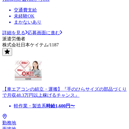
交通費支給
未経験OK
まかないあり
詳細を見る
応募画面に進む
派遣労働者
株式会社日本ケイテム/1187
【車エアコンの組立・運搬】『手のひらサイズの部品づくり
で月収48.3万円以上稼げるチャンス』
軽作業・製造系
時給
1,600
円〜
勤務地
面接地