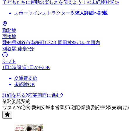
子どもたちに運動の楽しさを伝えよう！≪未経験歓迎≫
スポーツインストラクター
※求人詳細へ記載
勤務地
面接地
愛知県刈谷市南桜町1-37-1 岡田純奈バレエ団内
刈谷駅 徒歩7分
シフト
1日4時間 週1日からOK
交通費支給
未経験OK
詳細を見る
応募画面に進む
業務委託契約
ワタミの宅食 愛知安城東営業所(宅配/業務委託/主婦(夫)向け)