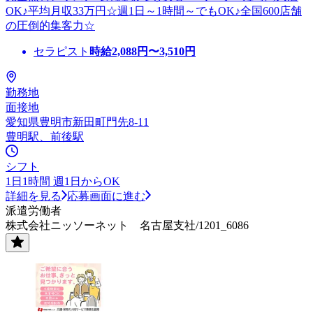
OK♪平均月収33万円☆週1日～1時間～でもOK♪全国600店舗
の圧倒的集客力☆
セラピスト
時給
2,088
円〜
3,510
円
勤務地
面接地
愛知県豊明市新田町門先8-11
豊明駅、前後駅
シフト
1日1時間 週1日からOK
詳細を見る
応募画面に進む
派遣労働者
株式会社ニッソーネット 名古屋支社/1201_6086