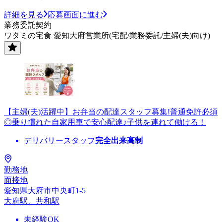
詳細を見る
応募画面に進む
業務委託契約
ワタミの宅食 愛知大府営業所(宅配/業務委託/主婦(夫)向け)
【主婦(夫)活躍中】お弁当の配達スタッフ募集!普通免許必須
◎乗り慣れた自家用車で安心配達♪子供を連れて働ける！
デリバリースタッフ
完全出来高制
勤務地
面接地
愛知県大府市中央町1-5
大府駅、共和駅
未経験OK