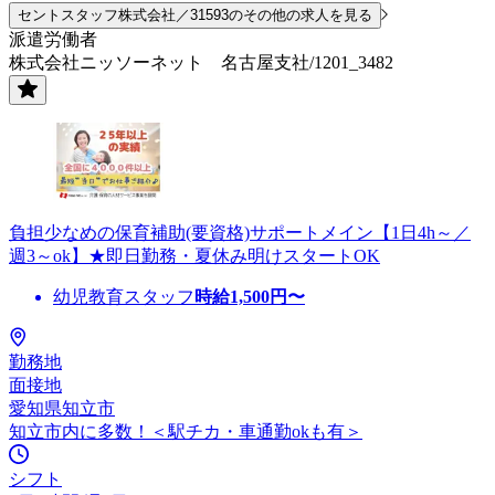
セントスタッフ株式会社／31593のその他の求人を見る
派遣労働者
株式会社ニッソーネット 名古屋支社/1201_3482
負担少なめの保育補助(要資格)サポートメイン【1日4h～／
週3～ok】★即日勤務・夏休み明けスタートOK
幼児教育スタッフ
時給
1,500
円〜
勤務地
面接地
愛知県知立市
知立市内に多数！＜駅チカ・車通勤okも有＞
シフト