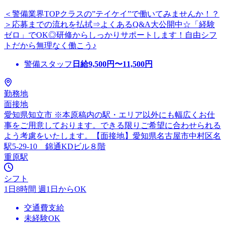
＜警備業界TOPクラスの”テイケイ”で働いてみませんか！？
＞応募までの流れを払拭⇒よくあるQ&A大公開中☆「経験
ゼロ」でOK◎研修からしっかりサポートします！自由シフ
トだから無理なく働こう♪
警備スタッフ
日給
9,500
円〜
11,500
円
勤務地
面接地
愛知県知立市 ※本原稿内の駅・エリア以外にも幅広くお仕
事をご用意しております。できる限りご希望に合わせられる
よう考慮をいたします。【面接地】愛知県名古屋市中村区名
駅5-29-10 錦通KDビル８階
重原駅
シフト
1日8時間 週1日からOK
交通費支給
未経験OK