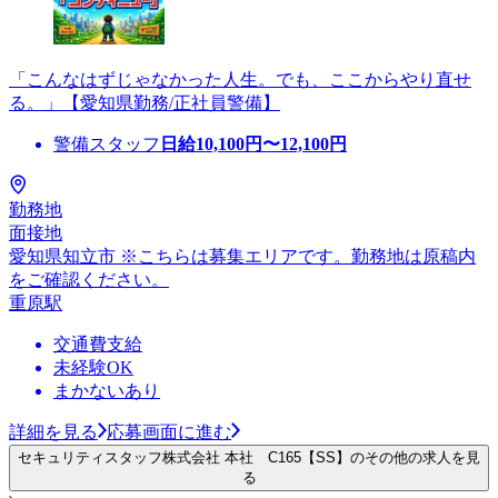
「こんなはずじゃなかった人生。でも、ここからやり直せ
る。」【愛知県勤務/正社員警備】
警備スタッフ
日給
10,100
円〜
12,100
円
勤務地
面接地
愛知県知立市 ※こちらは募集エリアです。勤務地は原稿内
をご確認ください。
重原駅
交通費支給
未経験OK
まかないあり
詳細を見る
応募画面に進む
セキュリティスタッフ株式会社 本社 C165【SS】のその他の求人を見
る