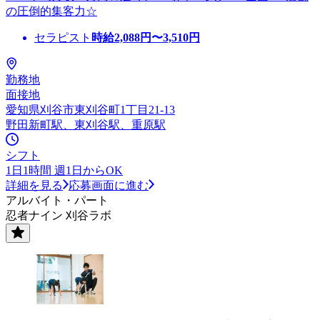
の圧倒的集客力☆
セラピスト
時給
2,088
円〜
3,510
円
勤務地
面接地
愛知県刈谷市東刈谷町1丁目21-13
野田新町駅、東刈谷駅、重原駅
シフト
1日1時間 週1日からOK
詳細を見る
応募画面に進む
アルバイト・パート
忍者ナイン 刈谷ラボ