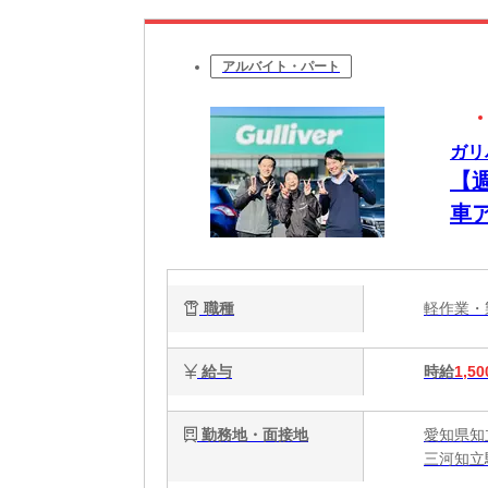
アルバイト・パート
ガリ
【
車
職種
軽作業
給与
時給
1,50
勤務地・面接地
愛知県知
三河知立駅