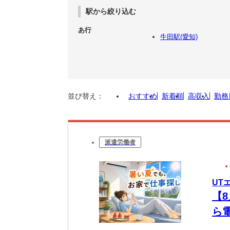
駅から絞り込む
あ行
牛田駅(愛知)
並び替え：
おすすめ
新着順
高収入
勤務
派遣労働者
UT
【
ら
未