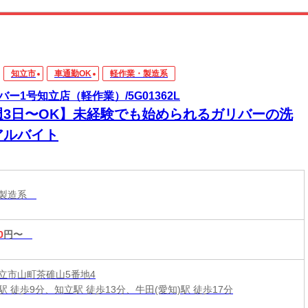
知立市
車通勤OK
軽作業・製造系
バー1号知立店（軽作業）/5G01362L
週3日〜OK】未経験でも始められるガリバーの洗
アルバイト
・製造系
0
円〜
立市山町茶碓山5番地4
 徒歩9分、知立駅 徒歩13分、牛田(愛知)駅 徒歩17分