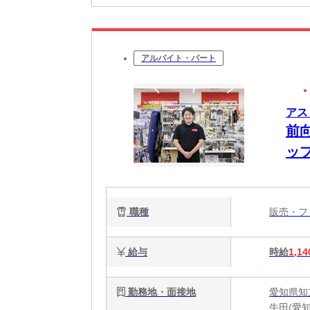
アルバイト・パート
アス
前
ッ
職種
販売・
給与
時給
1,14
勤務地・面接地
愛知県知立
牛田(愛知