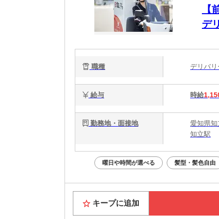
【
デ
歓
合
職種
デリバ
給与
時給
1,15
勤務地・面接地
愛知県知立
知立駅
曜日や時間が選べる
髪型・髪色自由
キープに追加