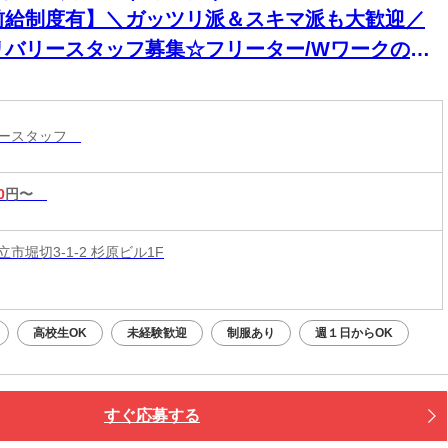
前給制度有】＼ガッツリ派＆スキマ派も大歓迎／
リバリースタッフ募集☆フリーター/Wワークの方
迎♪短時間・長時間どちらでも◎ワークスタイルに
わせて働ける♪
リースタッフ
0
円〜
市堀切3-1-2 杉原ビル1F
高校生OK
未経験歓迎
制服あり
週１日からOK
すぐ応募する