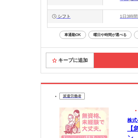
シフト
1日3時間
車通勤OK
曜日や時間が選べる
キープに追加
派遣労働者
株式
【
ン