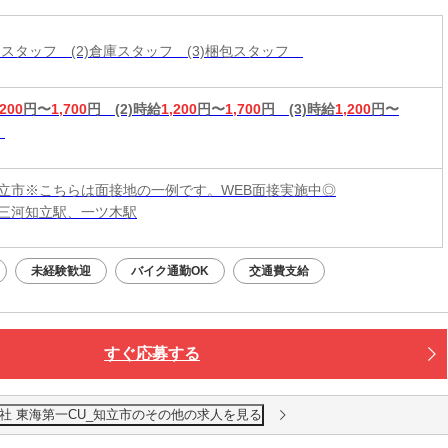
分けスタッフ (2)倉庫スタッフ (3)梱包スタッフ
,200
円〜
1,700
円
(2)時給
1,200
円〜
1,700
円
(3)時給
1,200
円〜
立市※こちらは面接地の一例です。WEB面接実施中◎
三河知立駅、一ツ木駅
未経験歓迎
バイク通勤OK
交通費支給
すぐ応募する
社 東海第一CU_知立市のその他の求人を見る