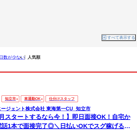
すべて表示する
日数が少ない
人気順
知立市
車通勤OK
仕分けスタッフ
エージェント株式会社 東海第一CU_知立市
8月スタートするなら今！】即日面接OK！自宅か
電話1本で面接完了◎＼日払いOKでスグ稼げる／
経験から始められる年内お仕事多数あり！