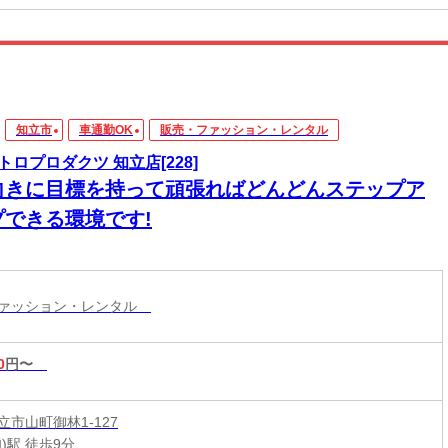
知立市
車通勤OK
販売・ファッション・レンタル
トロプロダクツ 知立店[228]
向きに目標を持って頑張ればどんどんステップア
プできる環境です!
ファッション・レンタル
0
円〜
市山町御林1-127
)駅 徒歩9分