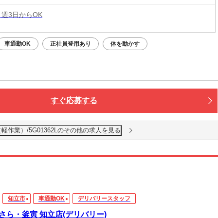
 週3日からOK
車通勤OK
正社員登用あり
体を動かす
すぐ応募する
軽作業）/5G01362Lのその他の求人を見る
知立市
車通勤OK
デリバリースタッフ
さら・釜寅 知立店(デリバリー)