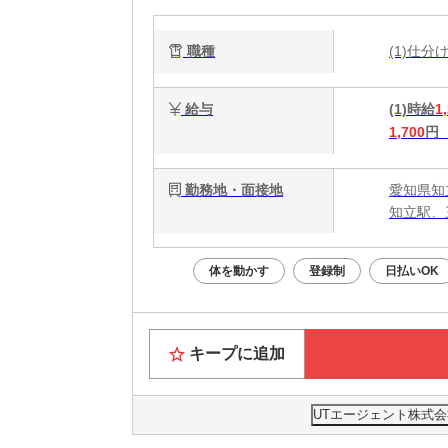
職種
(1)仕
給与
(1)時給
1
1,700
円
勤務地・面接地
愛知県知
知立駅、
体を動かす
登録制
日払いOK
キープに追加
UTエージェント株式会