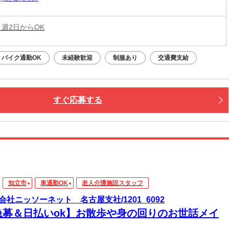
 週2日からOK
バイク通勤OK
未経験歓迎
制服あり
交通費支給
すぐ応募する
知立市
車通勤OK
老人介護施設スタッフ
会社ニッソーネット 名古屋支社/1201_6092
急募＆日払いok】お散歩や身の回りのお世話メイ