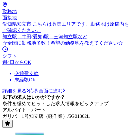
勤務地
面接地
愛知県知立市 こちらは募集エリアです。勤務地は原稿内を
ご確認ください。
知立駅、牛田(愛知)駅、三河知立駅など
☆全国に勤務地多数！希望の勤務地を教えてください☆
シフト
週4日からOK
交通費支給
未経験OK
詳細を見る
応募画面に進む
以下の求人はいかがですか？
条件を緩めてヒットした求人情報をピックアップ
アルバイト・パート
ガリバー1号知立店（軽作業）/5G01362L