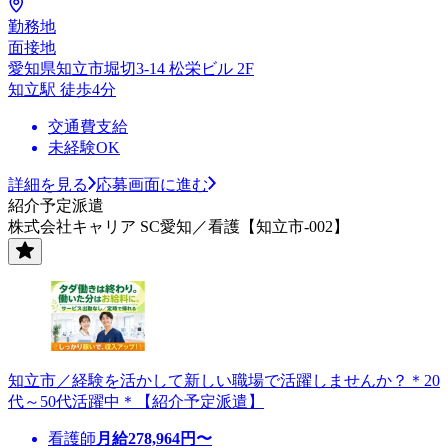
勤務地
面接地
愛知県知立市堀切3-14 松栄ビル 2F
知立駅 徒歩4分
交通費支給
未経験OK
詳細を見る
応募画面に進む
紹介予定派遣
株式会社キャリア SC愛知／看護【知立市-002】
知立市／経験を活かして新しい職場で活躍しませんか？＊20
代～50代活躍中＊【紹介予定派遣】
看護師
月給
278,964
円〜