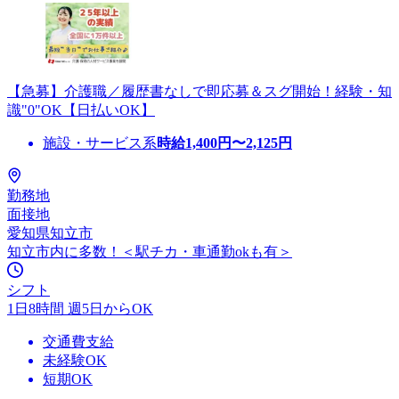
【急募】介護職／履歴書なしで即応募＆スグ開始！経験・知
識"0"OK【日払いOK】
施設・サービス系
時給
1,400
円〜
2,125
円
勤務地
面接地
愛知県知立市
知立市内に多数！＜駅チカ・車通勤okも有＞
シフト
1日8時間 週5日からOK
交通費支給
未経験OK
短期OK