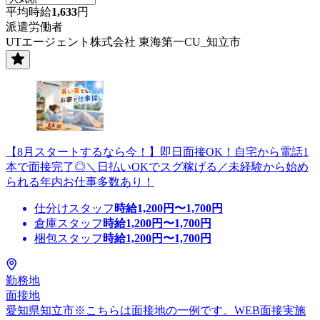
平均時給
1,633
円
派遣労働者
UTエージェント株式会社 東海第一CU_知立市
【8月スタートするなら今！】即日面接OK！自宅から電話1
本で面接完了◎＼日払いOKでスグ稼げる／未経験から始め
られる年内お仕事多数あり！
仕分けスタッフ
時給
1,200
円〜
1,700
円
倉庫スタッフ
時給
1,200
円〜
1,700
円
梱包スタッフ
時給
1,200
円〜
1,700
円
勤務地
面接地
愛知県知立市※こちらは面接地の一例です。WEB面接実施