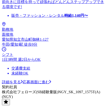
前向きに目標を持って頑張ればどんどんステップアップでき
る環境です!
販売・ファッション・レンタル
時給
1,140
円〜
勤務地
面接地
愛知県知立市山町御林1-127
牛田(愛知)駅 徒歩9分
シフト
1日3時間 週2日からOK
交通費支給
未経験OK
詳細を見る
応募画面に進む
契約社員
株式会社フェローズ(SB経験量販)NGY_SK_1097_1575T(A)
(NGY)