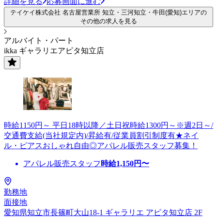
詳細を見る
応募画面に進む
テイケイ株式会社 名古屋営業所 知立・三河知立・牛田(愛知)エリアの
その他の求人を見る
アルバイト・パート
ikka ギャラリエアピタ知立店
時給1150円～ 平日18時以降／土日祝時給1300円～※週2日～/
交通費支給(当社規定内)/昇給有/従業員割引制度有★ネイ
ル・ピアスおしゃれ自由◎アパレル販売スタッフ募集！
アパレル販売スタッフ
時給
1,150
円〜
勤務地
面接地
愛知県知立市長篠町大山18-1 ギャラリエ アピタ知立店 2F