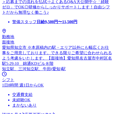
＞応募までの流れを払拭⇒よくあるQ&A大公開中☆「経験
ゼロ」でOK◎研修からしっかりサポートします！自由シフ
トだから無理なく働こう♪
警備スタッフ
日給
9,500
円〜
11,500
円
勤務地
面接地
愛知県知立市 ※本原稿内の駅・エリア以外にも幅広くお仕
事をご用意しております。できる限りご希望に合わせられる
よう考慮をいたします。【面接地】愛知県名古屋市中村区名
駅5-29-10 錦通KDビル８階
知立駅、三河知立駅、牛田(愛知)駅
シフト
1日8時間 週1日からOK
交通費支給
未経験OK
まかないあり