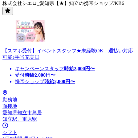
株式会社シエロ_愛知県【★】知立の携帯ショップ/KB6
【スマホ受付】イベントスタッフ★未経験OK！週払い対応
可能♪手当充実◎
キャンペーンスタッフ
時給
2,000
円〜
受付
時給
2,000
円〜
携帯ショップ
時給
2,000
円〜
勤務地
面接地
愛知県知立市鳥居
知立駅、重原駅
シフト