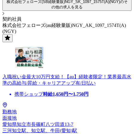
株式会社フェローズ(SB経験量販)NGY_SK_1097_1575T(A)(NGY)のそ
の他の求人を見る
契約社員
株式会社フェローズ(au経験量販)NGY_AK_1097_1574T(A)
(NGY)
入職祝い金最大10万円支給！【au】経験者限定！業界最高水
準の高給与/昇給・キャリアアップ有/日払い
携帯ショップ
時給
1,650
円〜
1,750
円
勤務地
面接地
愛知県知立市長篠町八ツ田道13-7
三河知立駅、知立駅、牛田(愛知)駅