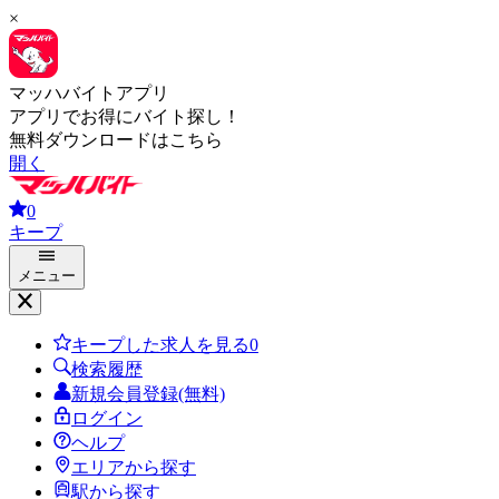
×
マッハバイトアプリ
アプリでお得にバイト探し！
無料ダウンロードはこちら
開く
0
キープ
メニュー
キープした求人を見る
0
検索履歴
新規会員登録(無料)
ログイン
ヘルプ
エリアから探す
駅から探す