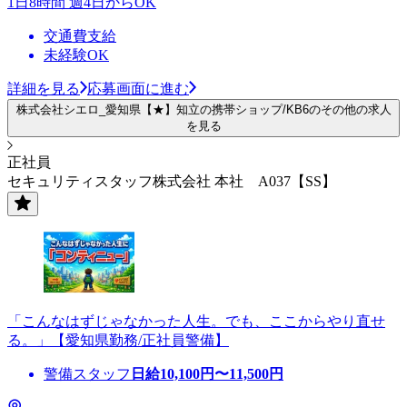
1日8時間 週4日からOK
交通費支給
未経験OK
詳細を見る
応募画面に進む
株式会社シエロ_愛知県【★】知立の携帯ショップ/KB6のその他の求人
を見る
正社員
セキュリティスタッフ株式会社 本社 A037【SS】
「こんなはずじゃなかった人生。でも、ここからやり直せ
る。」【愛知県勤務/正社員警備】
警備スタッフ
日給
10,100
円〜
11,500
円