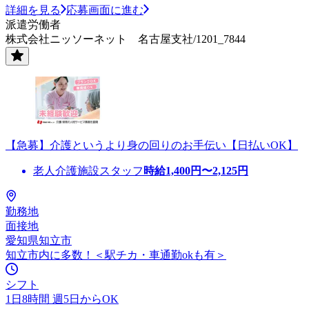
詳細を見る
応募画面に進む
派遣労働者
株式会社ニッソーネット 名古屋支社/1201_7844
【急募】介護というより身の回りのお手伝い【日払いOK】
老人介護施設スタッフ
時給
1,400
円〜
2,125
円
勤務地
面接地
愛知県知立市
知立市内に多数！＜駅チカ・車通勤okも有＞
シフト
1日8時間 週5日からOK