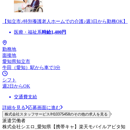
【知立市♪特別養護老人ホームでの介護♪週3日から勤務OK】
医療・福祉系
時給
1,400
円
勤務地
面接地
愛知県知立市
牛田（愛知）駅から車で3分
シフト
週2日からOK
交通費支給
詳細を見る
応募画面に進む
株式会社スタッフサービス/H10375458のその他の求人を見る
派遣労働者
株式会社シエロ_愛知県【携帯キャ】楽天モバイルアピタ知