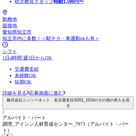
幼児教育スタッフ
時給
1,500
円〜
勤務地
面接地
愛知県知立市
知立市内に多数！＜駅チカ・車通勤okも有＞
シフト
1日4時間 週3日からOK
交通費支給
未経験OK
短期OK
詳細を見る
応募画面に進む
株式会社ニッソーネット 名古屋支社/0201_1516のその他の求人を見
る
アルバイト・パート
調理_アイシン人材育成センター_7973（アルバイト・パー
ト）