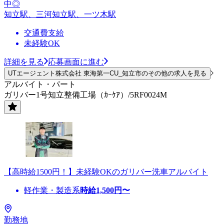
中◎
知立駅、三河知立駅、一ツ木駅
交通費支給
未経験OK
詳細を見る
応募画面に進む
UTエージェント株式会社 東海第一CU_知立市のその他の求人を見る
アルバイト・パート
ガリバー1号知立整備工場（ｶｰｹｱ）/5RF0024M
【高時給1500円！】未経験OKのガリバー洗車アルバイト
軽作業・製造系
時給
1,500
円〜
勤務地