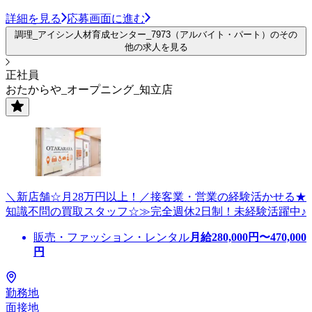
詳細を見る
応募画面に進む
調理_アイシン人材育成センター_7973（アルバイト・パート）のその
他の求人を見る
正社員
おたからや_オープニング_知立店
＼新店舗☆月28万円以上！／接客業・営業の経験活かせる★
知識不問の買取スタッフ☆≫完全週休2日制！未経験活躍中♪
販売・ファッション・レンタル
月給
280,000
円〜
470,000
円
勤務地
面接地