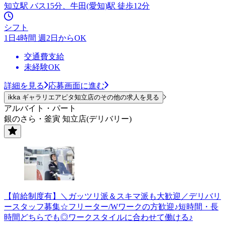
知立駅 バス15分、牛田(愛知)駅 徒歩12分
シフト
1日4時間 週2日からOK
交通費支給
未経験OK
詳細を見る
応募画面に進む
ikka ギャラリエアピタ知立店のその他の求人を見る
アルバイト・パート
銀のさら・釜寅 知立店(デリバリー)
【前給制度有】＼ガッツリ派＆スキマ派も大歓迎／デリバリ
ースタッフ募集☆フリーター/Wワークの方歓迎♪短時間・長
時間どちらでも◎ワークスタイルに合わせて働ける♪