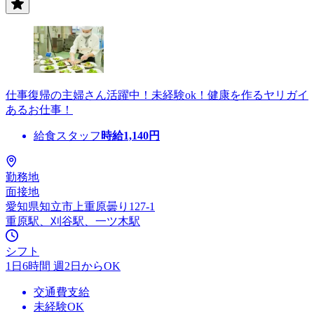
仕事復帰の主婦さん活躍中！未経験ok！健康を作るヤリガイ
あるお仕事！
給食スタッフ
時給
1,140
円
勤務地
面接地
愛知県知立市上重原曇り127-1
重原駅、刈谷駅、一ツ木駅
シフト
1日6時間 週2日からOK
交通費支給
未経験OK