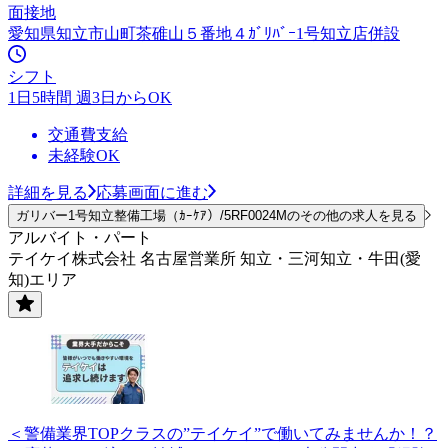
面接地
愛知県知立市山町茶碓山５番地４ｶﾞﾘﾊﾞｰ1号知立店併設
シフト
1日5時間 週3日からOK
交通費支給
未経験OK
詳細を見る
応募画面に進む
ガリバー1号知立整備工場（ｶｰｹｱ）/5RF0024Mのその他の求人を見る
アルバイト・パート
テイケイ株式会社 名古屋営業所 知立・三河知立・牛田(愛
知)エリア
＜警備業界TOPクラスの”テイケイ”で働いてみませんか！？