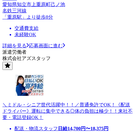
愛知県知立市上重原町己ノ池
名鉄三河線
「重原駅」より徒歩8分
交通費支給
未経験OK
詳細を見る
応募画面に進む
派遣労働者
株式会社アズスタッフ
＼ミドル・シニア世代活躍中！！／普通免許でOK！《配送
ドライバー》運転に集中できる◎体の負担は極少！！来社不
要・電話登録OK！
配送・物流スタッフ
日給
14,700
円〜
18,375
円