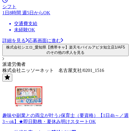
シフト
1日8時間 週5日からOK
交通費支給
未経験OK
詳細を見る
応募画面に進む
株式会社シエロ_愛知県【携帯キャ】楽天モバイルアピタ知立店1/AF5
のその他の求人を見る
派遣労働者
株式会社ニッソーネット 名古屋支社/0201_1516
趣味や副業との両立が叶う♪保育士（要資格）【1日4h～／週
3～ok】★即日勤務・夏休み明けスタートOK