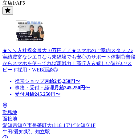
立店1/AF5
★＼＼入社祝金最大10万円／／★スマホのご案内スタッフ♪
実績豊富なシエロなら未経験でも安心のサポート体制◎普段
からスマホを使ってれば即戦力！高収入＆嬉しい週払い/ス
ピード採用・WEB面談◎
携帯ショップ
月給
245,250
円〜
事務・受付・経理
月給
245,250
円〜
受付
月給
245,250
円〜
勤務地
面接地
愛知県知立市長篠町大山18-1アピタ知立1F
牛田(愛知)駅、知立駅