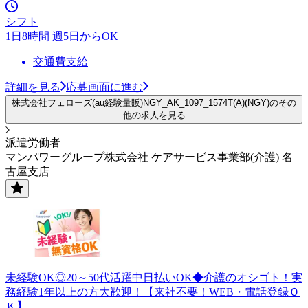
シフト
1日8時間 週5日からOK
交通費支給
詳細を見る
応募画面に進む
株式会社フェローズ(au経験量販)NGY_AK_1097_1574T(A)(NGY)のその
他の求人を見る
派遣労働者
マンパワーグループ株式会社 ケアサービス事業部(介護) 名
古屋支店
未経験OK◎20～50代活躍中日払いOK◆介護のオシゴト！実
務経験1年以上の方大歓迎！【来社不要！WEB・電話登録Ｏ
Ｋ】