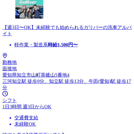
【週3日〜OK】未経験でも始められるガリバーの洗車アルバ
イト
軽作業・製造系
時給
1,500
円〜
勤務地
面接地
愛知県知立市山町茶碓山5番地4
三河知立駅 徒歩9分、知立駅 徒歩13分、牛田(愛知)駅 徒歩17
分
シフト
1日3時間 週3日からOK
交通費支給
未経験OK