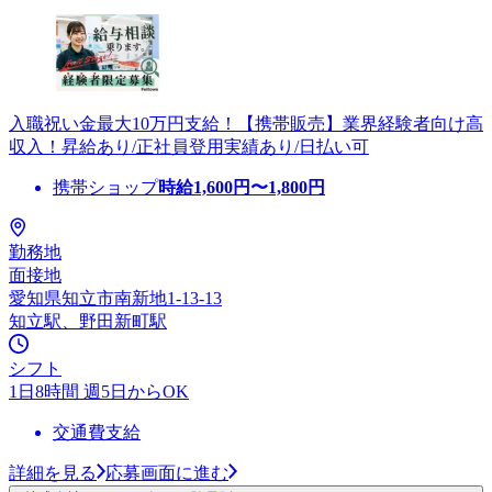
入職祝い金最大10万円支給！【携帯販売】業界経験者向け高
収入！昇給あり/正社員登用実績あり/日払い可
携帯ショップ
時給
1,600
円〜
1,800
円
勤務地
面接地
愛知県知立市南新地1-13-13
知立駅、野田新町駅
シフト
1日8時間 週5日からOK
交通費支給
詳細を見る
応募画面に進む