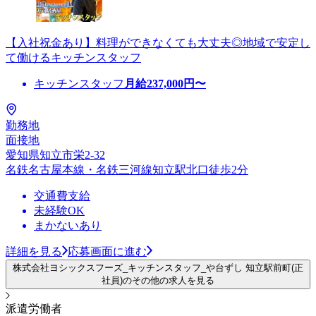
【入社祝金あり】料理ができなくても大丈夫◎地域で安定し
て働けるキッチンスタッフ
キッチンスタッフ
月給
237,000
円〜
勤務地
面接地
愛知県知立市栄2-32
名鉄名古屋本線・名鉄三河線知立駅北口徒歩2分
交通費支給
未経験OK
まかないあり
詳細を見る
応募画面に進む
株式会社ヨシックスフーズ_キッチンスタッフ_や台ずし 知立駅前町(正
社員)のその他の求人を見る
派遣労働者