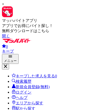
×
マッハバイトアプリ
アプリでお得にバイト探し！
無料ダウンロードはこちら
開く
0
キープ
メニュー
キープした求人を見る
0
検索履歴
新規会員登録(無料)
ログイン
ヘルプ
エリアから探す
駅から探す