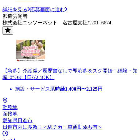
詳細を見る
応募画面に進む
派遣労働者
株式会社ニッソーネット 名古屋支社/1201_6674
【急募】介護職／履歴書なしで即応募＆スグ開始！経験・知
識"0"OK【日払いOK】
施設・サービス系
時給
1,400
円〜
2,125
円
勤務地
面接地
愛知県日進市
日進市内に多数！＜駅チカ・車通勤okも有＞