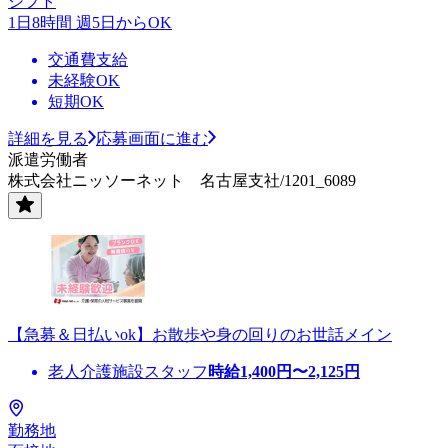
シフト
1日8時間 週5日からOK
交通費支給
未経験OK
短期OK
詳細を見る
応募画面に進む
派遣労働者
株式会社ニッソーネット 名古屋支社/1201_6089
【急募＆日払いok】お散歩や身の回りのお世話メイン
老人介護施設スタッフ
時給
1,400
円〜
2,125
円
勤務地