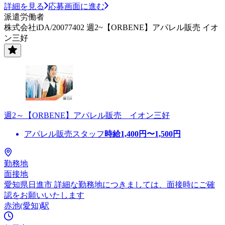
詳細を見る
応募画面に進む
派遣労働者
株式会社iDA/20077402 週2~【ORBENE】アパレル販売 イオ
ン三好
週2～【ORBENE】アパレル販売 イオン三好
アパレル販売スタッフ
時給
1,400
円〜
1,500
円
勤務地
面接地
愛知県日進市 詳細な勤務地につきましては、面接時にご確
認をお願いいたします
赤池(愛知)駅