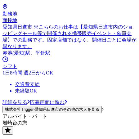
勤務地
面接地
愛知県日進市 ※こちらのお仕事は【愛知県日進市内のショ
ッピングモール等で開催される携帯販売イベント・催事会
場】での勤務です。固定店舗ではなく、開催日ごとに会場が
異なります。
赤池(愛知)駅、平針駅
シフト
1日8時間 週2日からOK
交通費支給
未経験OK
詳細を見る
応募画面に進む
株式会社Trigger-愛知県日進市のその他の求人を見る
アルバイト・パート
岩崎台の憩