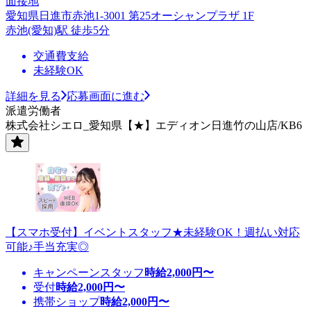
面接地
愛知県日進市赤池1-3001 第25オーシャンプラザ 1F
赤池(愛知)駅 徒歩5分
交通費支給
未経験OK
詳細を見る
応募画面に進む
派遣労働者
株式会社シエロ_愛知県【★】エディオン日進竹の山店/KB6
【スマホ受付】イベントスタッフ★未経験OK！週払い対応
可能♪手当充実◎
キャンペーンスタッフ
時給
2,000
円〜
受付
時給
2,000
円〜
携帯ショップ
時給
2,000
円〜