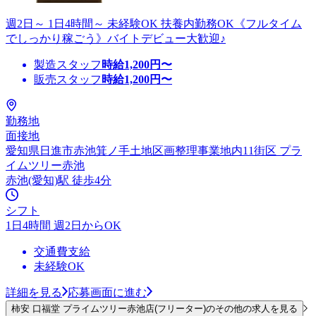
週2日～ 1日4時間～ 未経験OK 扶養内勤務OK《フルタイム
でしっかり稼ごう》バイトデビュー大歓迎♪
製造スタッフ
時給
1,200
円〜
販売スタッフ
時給
1,200
円〜
勤務地
面接地
愛知県日進市赤池箕ノ手土地区画整理事業地内11街区 プラ
イムツリー赤池
赤池(愛知)駅 徒歩4分
シフト
1日4時間 週2日からOK
交通費支給
未経験OK
詳細を見る
応募画面に進む
柿安 口福堂 プライムツリー赤池店(フリーター)のその他の求人を見る