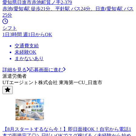
愛知県日進市赤池町箕ノ手2-379
赤池(愛知)駅 徒歩21分、平針駅 バス24分、日進(愛知)駅 バス
25分
シフト
1日3時間 週1日からOK
交通費支給
未経験OK
まかないあり
詳細を見る
応募画面に進む
派遣労働者
UTエージェント株式会社 東海第一CU_日進市
【8月スタートするなら今！】即日面接OK！自宅から電話1
本で面接完了◎＼日払いOKでスグ稼げる／未経験から始め