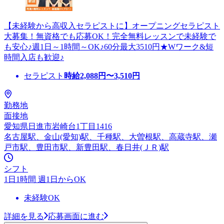
【未経験から高収入セラピストに】オープニングセラピスト
大募集！無資格でも応募OK！完全無料レッスンで未経験で
も安心♪週1日～1時間～OK♪60分最大3510円★Wワーク&短
時間入店も歓迎♪
セラピスト
時給
2,088
円〜
3,510
円
勤務地
面接地
愛知県日進市岩崎台1丁目1416
名古屋駅、金山(愛知)駅、千種駅、大曽根駅、高蔵寺駅、瀬
戸市駅、豊田市駅、新豊田駅、春日井(ＪＲ)駅
シフト
1日1時間 週1日からOK
未経験OK
詳細を見る
応募画面に進む