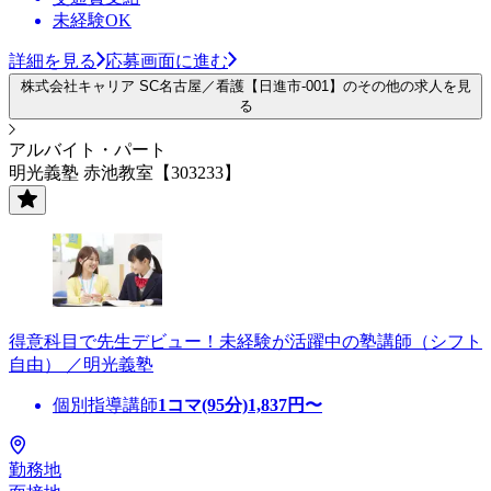
未経験OK
詳細を見る
応募画面に進む
株式会社キャリア SC名古屋／看護【日進市-001】のその他の求人を見
る
アルバイト・パート
明光義塾 赤池教室【303233】
得意科目で先生デビュー！未経験が活躍中の塾講師（シフト
自由） ／明光義塾
個別指導講師
1コマ(95分)
1,837
円〜
勤務地