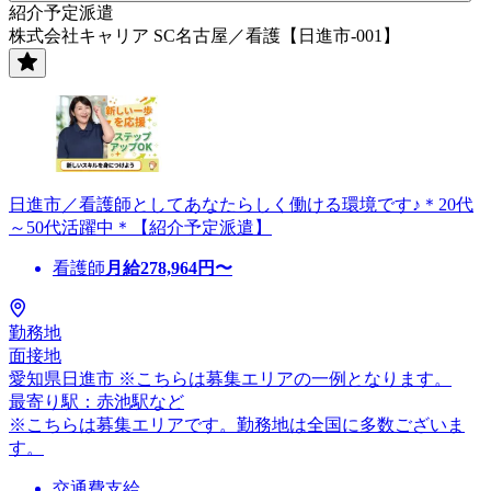
紹介予定派遣
株式会社キャリア SC名古屋／看護【日進市-001】
日進市／看護師としてあなたらしく働ける環境です♪＊20代
～50代活躍中＊【紹介予定派遣】
看護師
月給
278,964
円〜
勤務地
面接地
愛知県日進市 ※こちらは募集エリアの一例となります。
最寄り駅：赤池駅など
※こちらは募集エリアです。勤務地は全国に多数ございま
す。
交通費支給