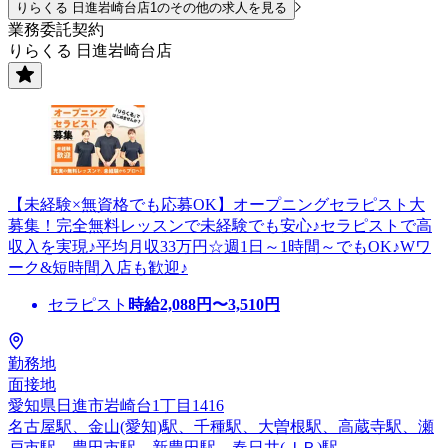
りらくる 日進岩崎台店1のその他の求人を見る
業務委託契約
りらくる 日進岩崎台店
【未経験×無資格でも応募OK】オープニングセラピスト大
募集！完全無料レッスンで未経験でも安心♪セラピストで高
収入を実現♪平均月収33万円☆週1日～1時間～でもOK♪Wワ
ーク&短時間入店も歓迎♪
セラピスト
時給
2,088
円〜
3,510
円
勤務地
面接地
愛知県日進市岩崎台1丁目1416
名古屋駅、金山(愛知)駅、千種駅、大曽根駅、高蔵寺駅、瀬
戸市駅、豊田市駅、新豊田駅、春日井(ＪＲ)駅