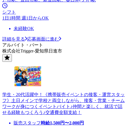
シフト
1日1時間 週1日からOK
未経験OK
詳細を見る
応募画面に進む
アルバイト・パート
株式会社Trigger-愛知県日進市
学生・20代活躍中！《携帯販売イベントの接客・運営スタッ
フ》土日メインで学校と両立しながら、接客・営業・チーム
ワークが身につくイベントバイト♪仲間と楽しく、就活で話
せる経験もつくろう♪交通費全額支給！
販売スタッフ
時給
1,500
円〜
2,000
円