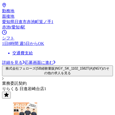
勤務地
面接地
愛知県日進市赤池町箕ノ手1
赤池(愛知)駅
シフト
1日8時間 週5日からOK
交通費支給
詳細を見る
応募画面に進む
株式会社フェローズ(SB経験量販)NGY_SK_1102_1582T(A)(NGY)のそ
の他の求人を見る
業務委託契約
りらくる 日進岩崎台店1