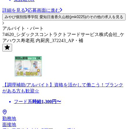
詳細を見る
応募画面に進む
みやび個別指導学院 愛知日進香久山校(jmk0225)のその他の求人を見る
アルバイト・パート
74620_シダックスコントラクトフードサービス株式会社_ケ
アハウス寿老苑 内厨房_372243_AP・補
【調理補助/アルバイト】資格を活かして働こう！ブランク
がある方も歓迎☆
フード系
時給
1,300
円〜
勤務地
面接地