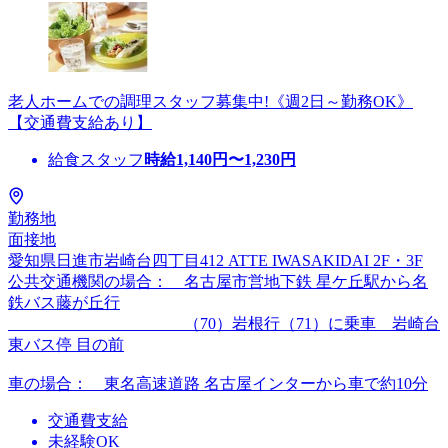
老人ホームでの調理スタッフ募集中!《週2日～勤務OK》
【交通費支給あり】
給食スタッフ
時給
1,140
円〜
1,230
円
勤務地
面接地
愛知県日進市岩崎台四丁目412 ATTE IWASAKIDAI 2F・3F
公共交通機関の場合： 名古屋市営地下鉄 星ケ丘駅から名
鉄バス藤が丘行
（70）岩根行（71）に乗車 岩崎台
東バス停 目の前
車の場合： 東名高速道路 名古屋インターから車で約10分
交通費支給
未経験OK