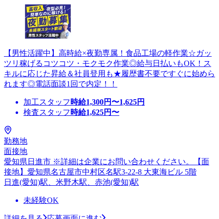
【男性活躍中】高時給×夜勤専属！食品工場の軽作業☆ガッ
ツリ稼げるコツコツ・モクモク作業◎給与日払いもOK！ス
キルに応じた昇給＆社員登用も★履歴書不要ですぐに始めら
れます◎電話面談1回で内定！！
加工スタッフ
時給
1,300
円〜
1,625
円
検査スタッフ
時給
1,625
円〜
勤務地
面接地
愛知県日進市 ※詳細は企業にお問い合わせください。【面
接地】愛知県名古屋市中村区名駅3-22-8 大東海ビル 5階
日進(愛知)駅、米野木駅、赤池(愛知)駅
未経験OK
詳細を見る
応募画面に進む