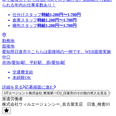
られる年内お仕事多数あり！
仕分けスタッフ
時給
1,200
円〜
1,700
円
倉庫スタッフ
時給
1,200
円〜
1,700
円
梱包スタッフ
時給
1,200
円〜
1,700
円
勤務地
面接地
愛知県日進市※こちらは面接地の一例です。WEB面接実施
中◎
赤池(愛知)駅、平針駅、原(愛知)駅
交通費支給
未経験OK
詳細を見る
応募画面に進む
UTエージェント株式会社 東海第一CU_日進市のその他の求人を見る
派遣労働者
株式会社ウィルエージェンシー_名古屋支店 日進_検査03