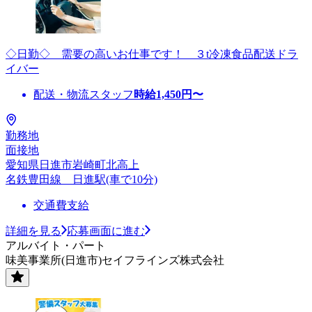
◇日勤◇ 需要の高いお仕事です！ ３t冷凍食品配送ドラ
イバー
配送・物流スタッフ
時給
1,450
円〜
勤務地
面接地
愛知県日進市岩崎町北高上
名鉄豊田線 日進駅(車で10分)
交通費支給
詳細を見る
応募画面に進む
アルバイト・パート
味美事業所(日進市)セイフラインズ株式会社