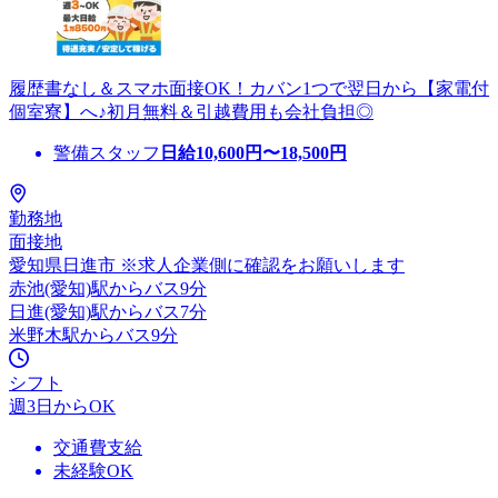
履歴書なし＆スマホ面接OK！カバン1つで翌日から【家電付
個室寮】へ♪初月無料＆引越費用も会社負担◎
警備スタッフ
日給
10,600
円〜
18,500
円
勤務地
面接地
愛知県日進市 ※求人企業側に確認をお願いします
赤池(愛知)駅からバス9分
日進(愛知)駅からバス7分
米野木駅からバス9分
シフト
週3日からOK
交通費支給
未経験OK