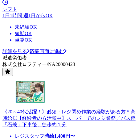
シフト
1日1時間 週1日からOK
未経験OK
短期OK
単発OK
詳細を見る
応募画面に進む
派遣労働者
株式会社ロフティー/NA20000423
《20～40代活躍！》必須：レジ閉め作業の経験がある方＊高
時給◎【経験者の方活躍中】スーパーでのレジ業務／バス停
「石兼」下車後、徒歩約１分
レジスタッフ
時給
1,400
円〜