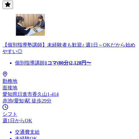
【個別指導塾講師】未経験者も歓迎♪ 週1日～OKだから始め
やすい◎
個別指導講師
1コマ(80分)
2,128
円〜
勤務地
面接地
愛知県日進市香久山1-414
赤池(愛知)駅 徒歩29分
シフト
週1日からOK
交通費支給
未経験OK