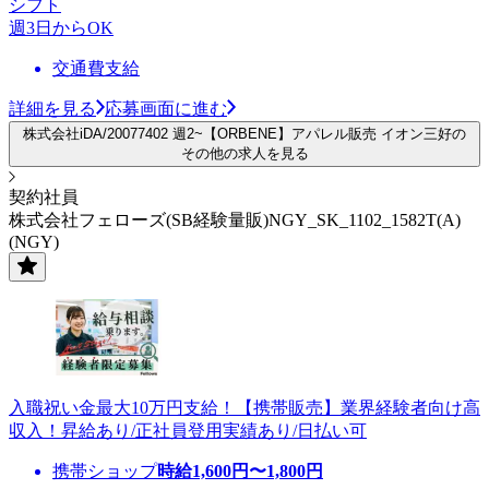
シフト
週3日からOK
交通費支給
詳細を見る
応募画面に進む
株式会社iDA/20077402 週2~【ORBENE】アパレル販売 イオン三好の
その他の求人を見る
契約社員
株式会社フェローズ(SB経験量販)NGY_SK_1102_1582T(A)
(NGY)
入職祝い金最大10万円支給！【携帯販売】業界経験者向け高
収入！昇給あり/正社員登用実績あり/日払い可
携帯ショップ
時給
1,600
円〜
1,800
円