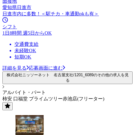
面接地
愛知県日進市
日進市内に多数！＜駅チカ・車通勤okも有＞
シフト
1日8時間 週5日からOK
交通費支給
未経験OK
短期OK
詳細を見る
応募画面に進む
株式会社ニッソーネット 名古屋支社/1201_6089のその他の求人を見
る
アルバイト・パート
柿安 口福堂 プライムツリー赤池店(フリーター)