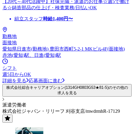
【20代～40代活躍中】社保完備・派遣のお仕事☆週5で働け
る☆鋳造部品の仕上げ・検査業務/日払いOK
組立スタッフ
時給
1,400
円〜
勤務地
面接地
愛知県日進市(勤務地) 豊田市西町5-2-1 MKビル4F(面接地)
赤池(愛知)駅、日進(愛知)駅
シフト
週5日からOK
詳細を見る
応募画面に進む
株式会社綜合キャリアオプション(1314GH0803G53★81-S)のその他の
求人を見る
派遣労働者
株式会社ジャパン・リリーフ 刈谷支店/mwdrmhR-17129