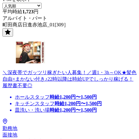
平均時給
1,723
円
アルバイト・パート
町田商店日進赤池店_01[309］
＼深夜帯でガッツリ稼ぎたい人募集！／週1・3h～OK★髪色
自由×まかない付き♪22時以降は時給UPでしっかり稼げる！
履歴書不要◎
ホールスタッフ
時給
1,200
円〜
1,500
円
キッチンスタッフ
時給
1,200
円〜
1,500
円
皿洗い・洗い場
時給
1,200
円〜
1,500
円
勤務地
面接地