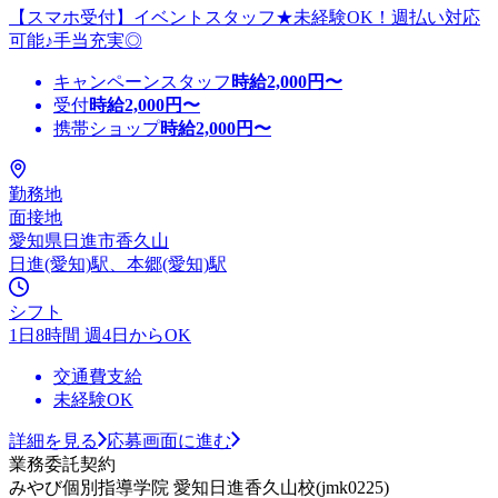
【スマホ受付】イベントスタッフ★未経験OK！週払い対応
可能♪手当充実◎
キャンペーンスタッフ
時給
2,000
円〜
受付
時給
2,000
円〜
携帯ショップ
時給
2,000
円〜
勤務地
面接地
愛知県日進市香久山
日進(愛知)駅、本郷(愛知)駅
シフト
1日8時間 週4日からOK
交通費支給
未経験OK
詳細を見る
応募画面に進む
業務委託契約
みやび個別指導学院 愛知日進香久山校(jmk0225)