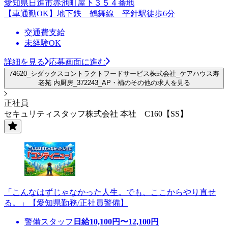
愛知県日進市赤池町屋下３５４番地
【車通勤OK】地下鉄 鶴舞線 平針駅徒歩6分
交通費支給
未経験OK
詳細を見る
応募画面に進む
74620_シダックスコントラクトフードサービス株式会社_ケアハウス寿
老苑 内厨房_372243_AP・補のその他の求人を見る
正社員
セキュリティスタッフ株式会社 本社 C160【SS】
「こんなはずじゃなかった人生。でも、ここからやり直せ
る。」【愛知県勤務/正社員警備】
警備スタッフ
日給
10,100
円〜
12,100
円