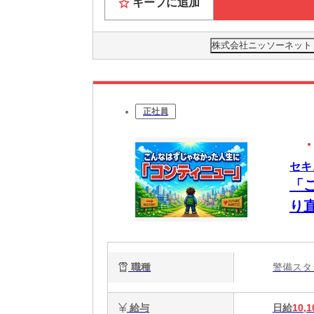
キープに追加
株式会社ニッソーネット 
正社員
セキ
「
り
職種
警備ス
給与
日給
10,1