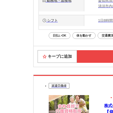
勤務地・面接地
愛知県清
清須市内
シフト
1日8時間
日払いOK
体を動かす
交通費
キープに追加
派遣労働者
株式
【