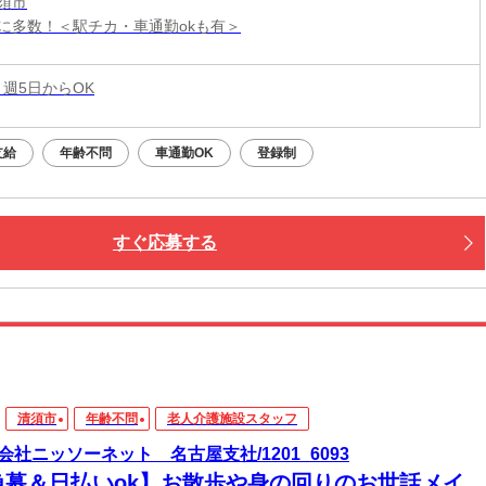
須市
に多数！＜駅チカ・車通勤okも有＞
 週5日からOK
支給
年齢不問
車通勤OK
登録制
すぐ応募する
清須市
年齢不問
老人介護施設スタッフ
会社ニッソーネット 名古屋支社/1201_6093
急募＆日払いok】お散歩や身の回りのお世話メイ