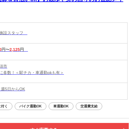
護施設スタッフ
0
円〜
2,125
円
須市
に多数！＜駅チカ・車通勤okも有＞
 週5日からOK
に付く
バイク通勤OK
車通勤OK
交通費支給