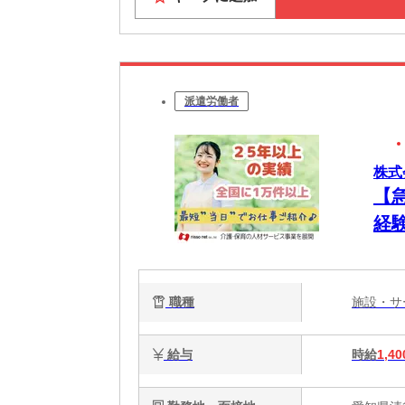
派遣労働者
株式
【
経験
職種
施設・
給与
時給
1,40