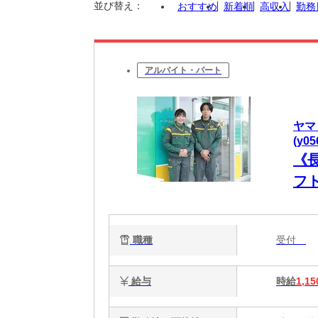
並び替え：
おすすめ
新着順
高収入
勤務
アルバイト・パート
ヤマ
(y0
《
フト
職種
受付
給与
時給
1,15