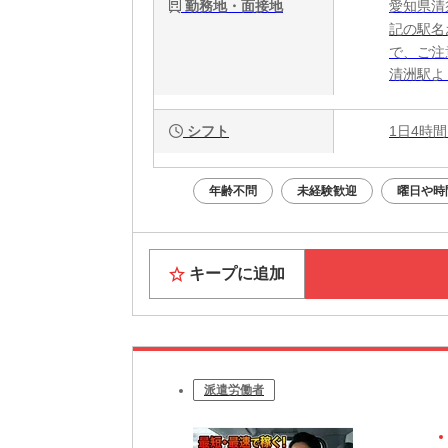
勤務地・面接地
愛知県清
記の駅名
で、ご注
清洲駅よ
シフト
1日4時間
年齢不問
未経験歓迎
曜日や時
キープに追加
派遣労働者