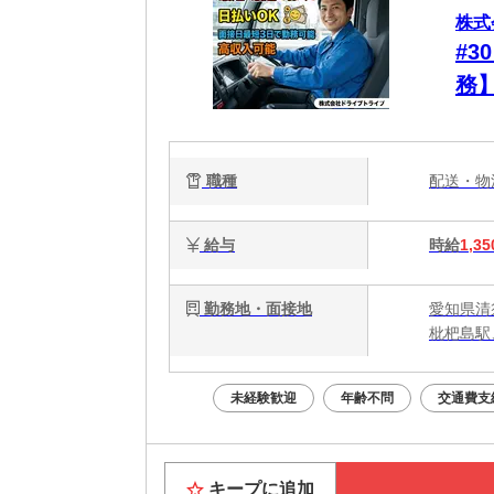
株式
#
務
が
職種
配送・
給与
時給
1,35
勤務地・面接地
愛知県清
枇杷島駅
未経験歓迎
年齢不問
交通費支
キープに追加