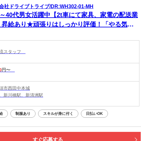
会社ドライブトライブ/DR:WH302-01-MH
30～40代男女活躍中【2t車にて家具、家電の配送業
】昇給あり★頑張りはしっかり評価！「やる気」
きちんとカタチになる職場です！
物流スタッフ
0
円〜
須市西田中本城
、新川橋駅、新清洲駅
給
制服あり
スキルが身に付く
日払いOK
すぐ応募する