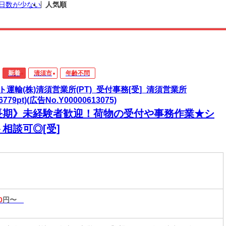
日数が少ない
人気順
新着
清須市
年齢不問
ト運輸(株)清須営業所(PT)_受付事務[受]_清須営業所
56779pt)(広告No.Y00000613075)
長期》未経験者歓迎！荷物の受付や事務作業★シ
相談可◎[受]
0
円〜