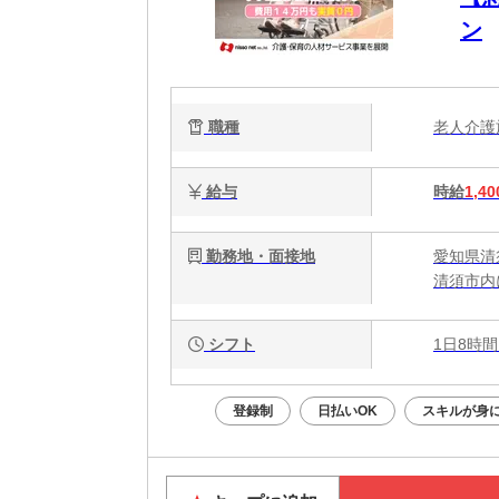
ン
職種
老人介
給与
時給
1,40
勤務地・面接地
愛知県清
清須市内
シフト
1日8時間
登録制
日払いOK
スキルが身