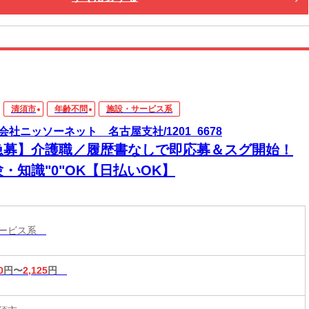
清須市
年齢不問
施設・サービス系
会社ニッソーネット 名古屋支社/1201_6678
急募】介護職／履歴書なしで即応募＆スグ開始！
・知識"0"OK【日払いOK】
サービス系
0
円〜
2,125
円