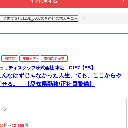
すぐ応募する
名古屋支社/1201_6093のその他の求人を見る
清須市
年齢不問
警備スタッフ
ュリティスタッフ株式会社 本社 C157【SS】
こんなはずじゃなかった人生。でも、ここからや
直せる。」【愛知県勤務/正社員警備】
タッフ
00
円〜
12,100
円