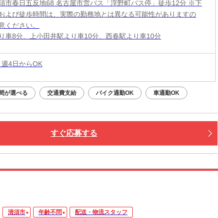
須市春日五反地68 名古屋市営バス「浮野町バス停」徒歩12分 ※下
および徒歩時間は、実際の勤務地とは異なる可能性がありますの
意ください。
り車8分、上小田井駅より車10分、西春駅より車10分
 週4日からOK
間が選べる
交通費支給
バイク通勤OK
車通勤OK
すぐ応募する
清須市
年齢不問
配送・物流スタッフ