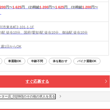
,200
円〜
1,625
円
(2)時給
1,200
円〜
1,625
円
(3)時給
1,200
円〜
市東名町2-101-1-1F
)駅 徒歩10分、国府(愛知)駅 徒歩10分、御油駅 徒歩10分
 週1日からOK
車通勤OK
年齢不問
体を動かす
バイク通勤OK
すぐ応募する
ター店_01[060]のその他の求人を見る