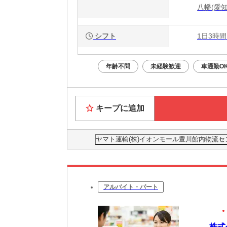
八幡(愛
シフト
1日3時間
年齢不問
未経験歓迎
車通勤O
キープに追加
ヤマト運輸(株)イオンモール豊川館内物流センター
アルバイト・パート
株式