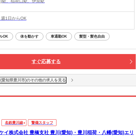
知)駅、稲荷口駅、伊奈駅
 週1日からOK
ルOK
体を動かす
車通勤OK
髪型・髪色自由
すぐ応募する
(愛知県豊川市)のその他の求人を見る
名鉄豊川線
警備スタッフ
ケイ株式会社 豊橋支社 豊川(愛知)・豊川稲荷・八幡(愛知)エリ