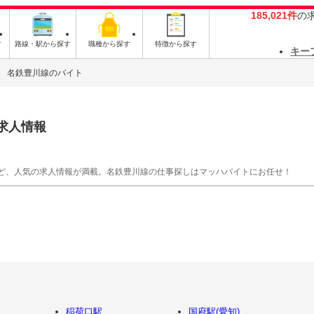
185,021件
の
す
路線・駅から探す
職種から探す
特徴から探す
キー
名鉄豊川線のバイト
求人情報
ど、人気の求人情報が満載。名鉄豊川線の仕事探しはマッハバイトにお任せ！
稲荷口駅
国府駅(愛知)