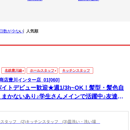
日数が少ない
人気順
名鉄豊川線
ホールスタッフ
キッチンスタッフ
商店豊川インター店_01[060]
バイトデビュー歓迎★週1/3h~OK！髪型・髪色自
＊まかないあり♪学生さんメインで活躍中♪友達と
緒に応募OK★履歴書不要
ールスタッフ (2)キッチンスタッフ (3)皿洗い・洗い場