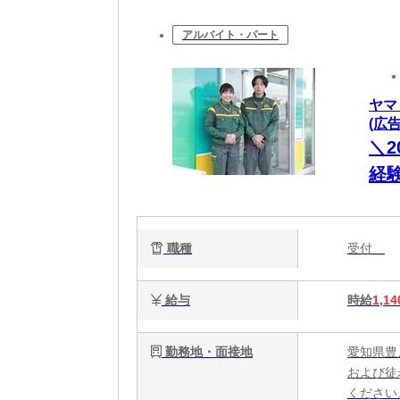
アルバイト・パート
ヤマ
(広告
＼2
経験
職種
受付
給与
時給
1,14
勤務地・面接地
愛知県豊
および徒
ください