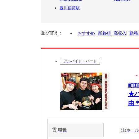
豊川稲荷駅
並び替え：
おすすめ
新着順
高収入
勤務
アルバイト・パート
町田
★
由
一
職種
(1)ホ