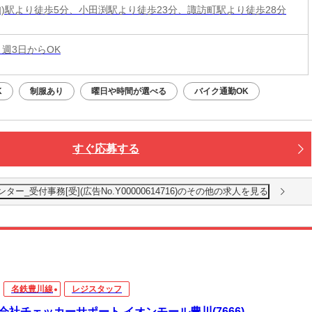
知)駅より徒歩5分、小田渕駅より徒歩23分、諏訪町駅より徒歩28分
 週3日からOK
K
制服あり
曜日や時間が選べる
バイク通勤OK
すぐ応募する
_受付事務[受](広告No.Y00000614716)のその他の求人を見る
名鉄豊川線
レジスタッフ
会社チェッカーサポート イオンモール豊川(7666)