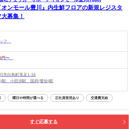
イオンモール豊川』内生鮮フロアの新規レジスタ
フ大募集！
タッフ
0
円〜
川市白鳥町兎足1-16
知)駅、小田渕駅、国府(愛知)駅
迎
曜日や時間が選べる
正社員登用あり
交通費支給
すぐ応募する