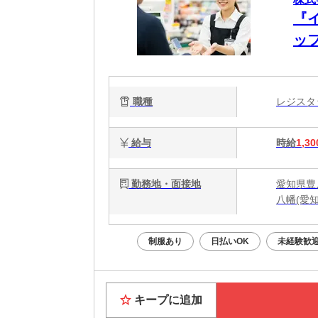
『
ッ
職種
レジス
給与
時給
1,30
勤務地・面接地
愛知県豊
八幡(愛
制服あり
日払いOK
未経験歓
キープに追加