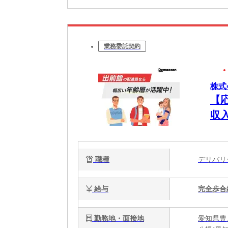
業務委託契約
株式
【
収
職種
デリバ
給与
完全歩合
勤務地・面接地
愛知県豊