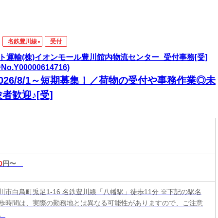
名鉄豊川線
受付
ト運輸(株)イオンモール豊川館内物流センター_受付事務[受]
No.Y00000614716)
026/8/1～短期募集！／荷物の受付や事務作業◎未
者歓迎♪[受]
0
円〜
川市白鳥町兎足1-16 名鉄豊川線「八幡駅」徒歩11分 ※下記の駅名
歩時間は、実際の勤務地とは異なる可能性がありますので、ご注意
。