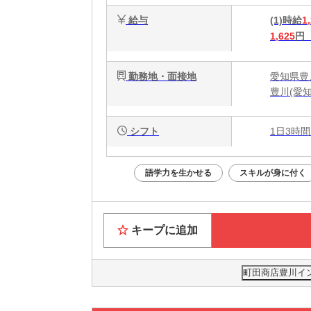
給与
(1)時給
1
1,625
円
勤務地・面接地
愛知県豊川
豊川(愛知
シフト
1日3時間
語学力を生かせる
スキルが身に付く
キープに追加
町田商店豊川イン