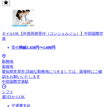
ネイルOK【外貨両替受付（コンシェルジュ）】中部国際空
港
受付
時給
1,450
円〜
1,600
円
勤務地
面接地
愛知県常滑市 詳細な勤務地につきましては、面接時にご確
認をお願いいたします
中部国際空港駅
シフト
週5日からOK
交通費支給