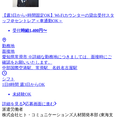
【週3日から×時間固定OK】Wi-Fiカウンターの貸出受付スタ
ッフ＠セントレア＜車通勤OK＞
受付
時給
1,400
円〜
勤務地
面接地
愛知県常滑市 ※詳細な勤務地につきましては、面接時にご
確認をお願いいたします。
中部国際空港駅、常滑駅、名鉄名古屋駅
シフト
1日8時間 週3日からOK
未経験OK
詳細を見る
応募画面に進む
派遣労働者
株式会社ヒト・コミュニケーションズ人材開発本部 (東海支