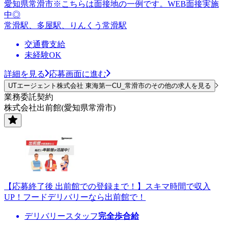
愛知県常滑市※こちらは面接地の一例です。WEB面接実施
中◎
常滑駅、多屋駅、りんくう常滑駅
交通費支給
未経験OK
詳細を見る
応募画面に進む
UTエージェント株式会社 東海第一CU_常滑市のその他の求人を見る
業務委託契約
株式会社出前館(愛知県常滑市)
【応募終了後 出前館での登録まで！】スキマ時間で収入
UP！フードデリバリーなら出前館で！
デリバリースタッフ
完全歩合給