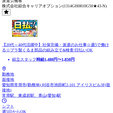
派遣労働者
株式会社綜合キャリアオプション(1314GH0810G50★43-N)
【20代～40代活躍中】社保完備・派遣のお仕事☆週5で働け
る☆プラ製くるま部品の組み立て&検査/日払いOK
組立スタッフ
時給
1,480
円〜
1,850
円
勤務地
面接地
愛知県常滑市(勤務地) 刈谷市池田町2-101 アイリスビル3F(面
接地)
常滑駅、東成岩駅、青山(愛知)駅
シフト
週5日からOK