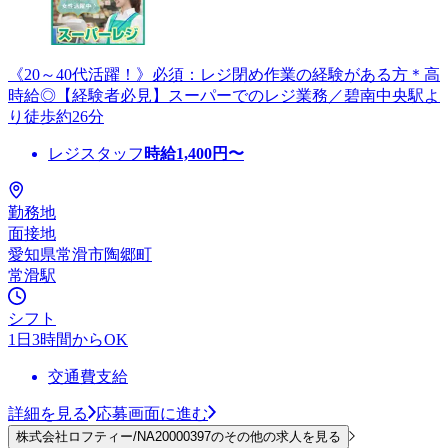
《20～40代活躍！》必須：レジ閉め作業の経験がある方＊高
時給◎【経験者必見】スーパーでのレジ業務／碧南中央駅よ
り徒歩約26分
レジスタッフ
時給
1,400
円〜
勤務地
面接地
愛知県常滑市陶郷町
常滑駅
シフト
1日3時間からOK
交通費支給
詳細を見る
応募画面に進む
株式会社ロフティー/NA20000397のその他の求人を見る