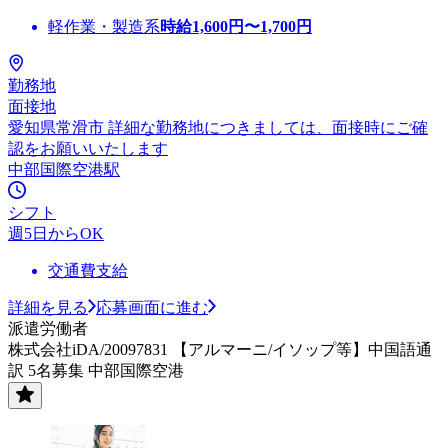
軽作業・製造系
時給
1,600
円〜
1,700
円
勤務地
面接地
愛知県常滑市 詳細な勤務地につきましては、面接時にご確
認をお願いいたします
中部国際空港駅
シフト
週5日からOK
交通費支給
詳細を見る
応募画面に進む
派遣労働者
株式会社iDA/20097831 【アルマーニ/イソップ等】中国語通
訳 5名募集 中部国際空港