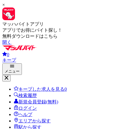
×
マッハバイトアプリ
アプリでお得にバイト探し！
無料ダウンロードはこちら
開く
0
キープ
メニュー
キープした求人を見る
0
検索履歴
新規会員登録(無料)
ログイン
ヘルプ
エリアから探す
駅から探す