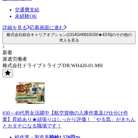
交通費支給
未経験OK
詳細を見る
応募画面に進む
株式会社綜合キャリアオプション(1314GH0810G50★43-N)のその他の
求人を見る
新着
派遣労働者
株式会社ドライブトライブ/DR:WH426-01-MH
#30～40代男女活躍中【航空貨物の入庫作業及び仕分け作
業】昇給あり★頑張りはしっかり評価！「やる気」がきちん
とカタチになる職場です！
軽作業・製造系
時給
1,570
円〜