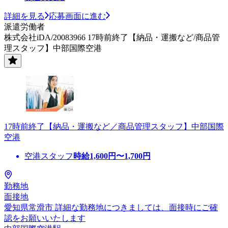
詳細を見る
応募画面に進む
派遣労働者
株式会社iDA/20083966 17時前終了【納品・運搬など/商品管
理スタッフ】中部国際空港
17時前終了【納品・運搬など／商品管理スタッフ】中部国際
空港
空港スタッフ
時給
1,600
円〜
1,700
円
勤務地
面接地
愛知県常滑市 詳細な勤務地につきましては、面接時にご確
認をお願いいたします