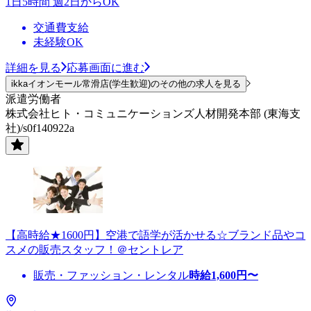
1日5時間 週2日からOK
交通費支給
未経験OK
詳細を見る
応募画面に進む
ikkaイオンモール常滑店(学生歓迎)のその他の求人を見る
派遣労働者
株式会社ヒト・コミュニケーションズ人材開発本部 (東海支
社)/s0f140922a
【高時給★1600円】空港で語学が活かせる☆ブランド品やコ
スメの販売スタッフ！＠セントレア
販売・ファッション・レンタル
時給
1,600
円〜