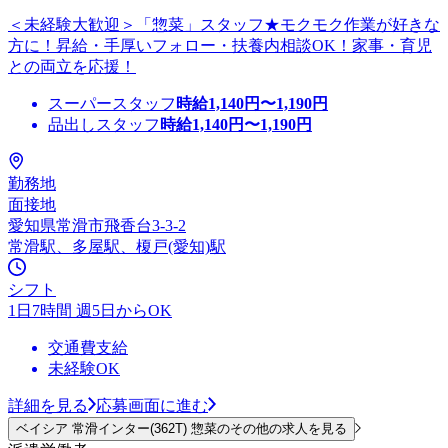
＜未経験大歓迎＞「惣菜」スタッフ★モクモク作業が好きな
方に！昇給・手厚いフォロー・扶養内相談OK！家事・育児
との両立を応援！
スーパースタッフ
時給
1,140
円〜
1,190
円
品出しスタッフ
時給
1,140
円〜
1,190
円
勤務地
面接地
愛知県常滑市飛香台3-3-2
常滑駅、多屋駅、榎戸(愛知)駅
シフト
1日7時間 週5日からOK
交通費支給
未経験OK
詳細を見る
応募画面に進む
ベイシア 常滑インター(362T) 惣菜のその他の求人を見る