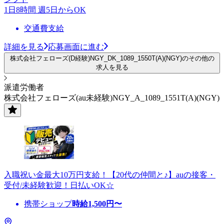
1日8時間 週5日からOK
交通費支給
詳細を見る
応募画面に進む
株式会社フェローズ(D経験)NGY_DK_1089_1550T(A)(NGY)のその他の
求人を見る
派遣労働者
株式会社フェローズ(au未経験)NGY_A_1089_1551T(A)(NGY)
入職祝い金最大10万円支給！【20代の仲間と♪】auの接客・
受付/未経験歓迎！日払いOK☆
携帯ショップ
時給
1,500
円〜