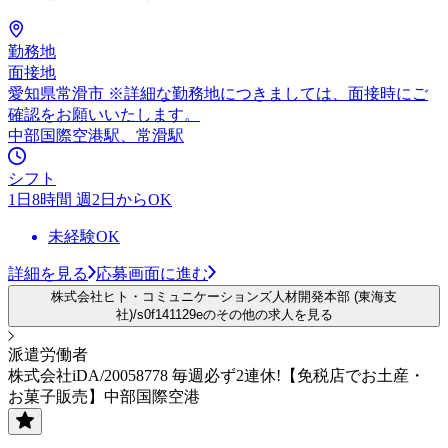
勤務地
面接地
愛知県常滑市 ※詳細な勤務地につきましては、面接時にご
確認をお願いいたします。
中部国際空港駅、常滑駅
シフト
1日8時間 週2日からOK
未経験OK
詳細を見る
応募画面に進む
株式会社ヒト・コミュニケーションズ人材開発本部 (東海支
社)/s0f141129eのその他の求人を見る
派遣労働者
株式会社iDA/20058778 毎週必ず2連休!【免税店でお土産・
お菓子販売】中部国際空港