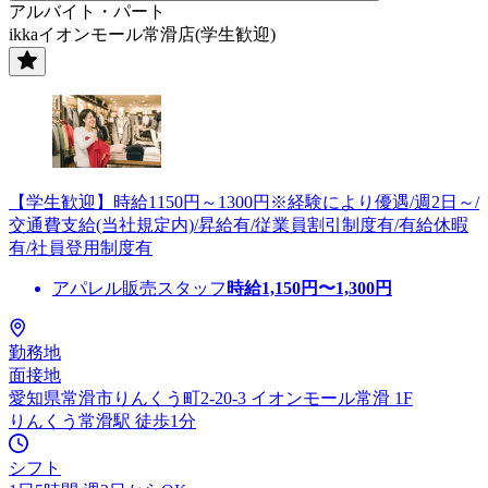
アルバイト・パート
ikkaイオンモール常滑店(学生歓迎)
【学生歓迎】時給1150円～1300円※経験により優遇/週2日～/
交通費支給(当社規定内)/昇給有/従業員割引制度有/有給休暇
有/社員登用制度有
アパレル販売スタッフ
時給
1,150
円〜
1,300
円
勤務地
面接地
愛知県常滑市りんくう町2-20-3 イオンモール常滑 1F
りんくう常滑駅 徒歩1分
シフト