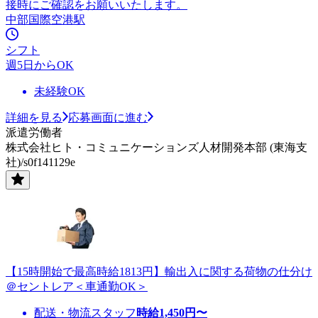
接時にご確認をお願いいたします。
中部国際空港駅
シフト
週5日からOK
未経験OK
詳細を見る
応募画面に進む
派遣労働者
株式会社ヒト・コミュニケーションズ人材開発本部 (東海支
社)/s0f141129e
【15時開始で最高時給1813円】輸出入に関する荷物の仕分け
＠セントレア＜車通勤OK＞
配送・物流スタッフ
時給
1,450
円〜