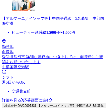
【アルマーニ／イソップ等】中国語通訳 5名募集 中部国
際空港
ビューティー系
時給
1,500
円〜
1,600
円
勤務地
面接地
愛知県常滑市 詳細な勤務地につきましては、面接時にご確
認をお願いいたします
中部国際空港駅
シフト
週5日からOK
交通費支給
詳細を見る
応募画面に進む
株式会社iDA/20097831 【アルマーニ/イソップ等】中国語通訳 5名募集