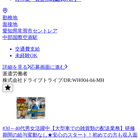
勤務地
面接地
愛知県常滑市セントレア
中部国際空港駅
交通費支給
未経験OK
詳細を見る
応募画面に進む
派遣労働者
株式会社ドライブトライブ/DR:WH004-04-MH
#30～40代男女活躍中【大型車での雑貨類の配送業務】研修
期間の給与変動なし★安心のスタート！初めての方も収入面