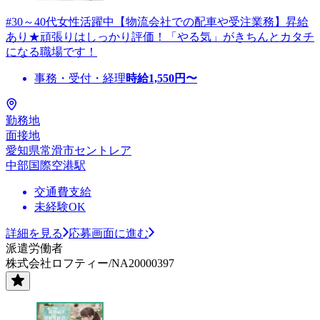
#30～40代女性活躍中【物流会社での配車や受注業務】昇給
あり★頑張りはしっかり評価！「やる気」がきちんとカタチ
になる職場です！
事務・受付・経理
時給
1,550
円〜
勤務地
面接地
愛知県常滑市セントレア
中部国際空港駅
交通費支給
未経験OK
詳細を見る
応募画面に進む
派遣労働者
株式会社ロフティー/NA20000397