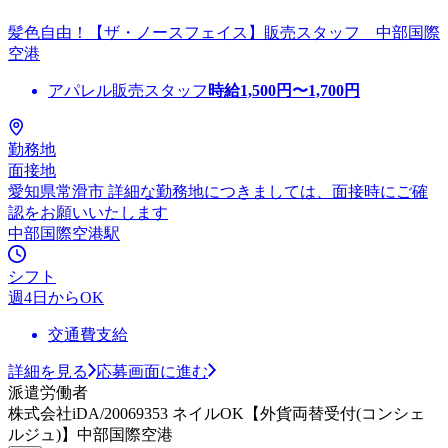
髪色自由！【ザ・ノースフェイス】販売スタッフ 中部国際
空港
アパレル販売スタッフ
時給
1,500
円〜
1,700
円
勤務地
面接地
愛知県常滑市 詳細な勤務地につきましては、面接時にご確
認をお願いいたします
中部国際空港駅
シフト
週4日からOK
交通費支給
詳細を見る
応募画面に進む
派遣労働者
株式会社iDA/20069353 ネイルOK【外貨両替受付(コンシェ
ルジュ)】中部国際空港