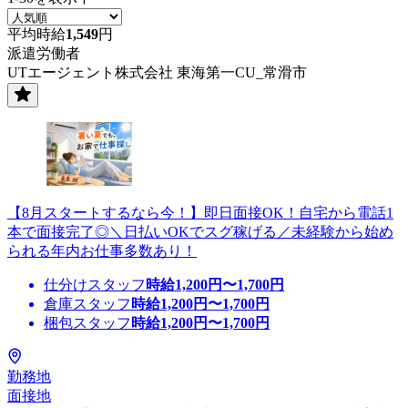
平均時給
1,549
円
派遣労働者
UTエージェント株式会社 東海第一CU_常滑市
【8月スタートするなら今！】即日面接OK！自宅から電話1
本で面接完了◎＼日払いOKでスグ稼げる／未経験から始め
られる年内お仕事多数あり！
仕分けスタッフ
時給
1,200
円〜
1,700
円
倉庫スタッフ
時給
1,200
円〜
1,700
円
梱包スタッフ
時給
1,200
円〜
1,700
円
勤務地
面接地