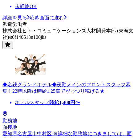
未経験OK
詳細を見る
応募画面に進む
派遣労働者
株式会社ヒト・コミュニケーションズ人材開発本部 (東海支
社)/s0f140618n100jks
◆名鉄グランドホテル◆夜勤メインのフロントスタッフ募
集！22時以降は時給1.25倍でがっつり稼げる★
ホテルスタッフ
時給
1,400
円〜
勤務地
面接地
愛知県名古屋市中村区 ※詳細な勤務地につきましては、面