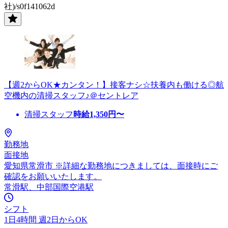
社)/s0f141062d
【週2からOK★カンタン！】接客ナシ☆扶養内も働ける◎航
空機内の清掃スタッフ♪＠セントレア
清掃スタッフ
時給
1,350
円〜
勤務地
面接地
愛知県常滑市 ※詳細な勤務地につきましては、面接時にご
確認をお願いいたします。
常滑駅、中部国際空港駅
シフト
1日4時間 週2日からOK