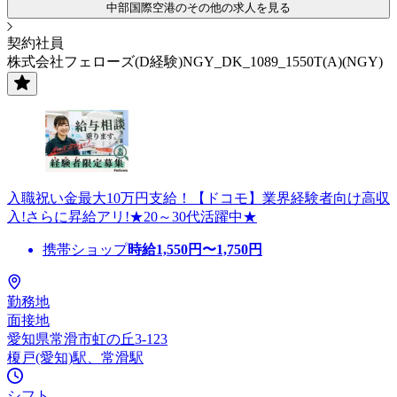
中部国際空港のその他の求人を見る
契約社員
株式会社フェローズ(D経験)NGY_DK_1089_1550T(A)(NGY)
入職祝い金最大10万円支給！【ドコモ】業界経験者向け高収
入!さらに昇給アリ!★20～30代活躍中★
携帯ショップ
時給
1,550
円〜
1,750
円
勤務地
面接地
愛知県常滑市虹の丘3-123
榎戸(愛知)駅、常滑駅
シフト