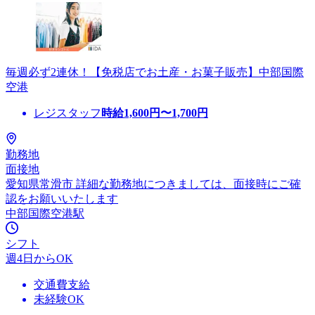
毎週必ず2連休！【免税店でお土産・お菓子販売】中部国際
空港
レジスタッフ
時給
1,600
円〜
1,700
円
勤務地
面接地
愛知県常滑市 詳細な勤務地につきましては、面接時にご確
認をお願いいたします
中部国際空港駅
シフト
週4日からOK
交通費支給
未経験OK