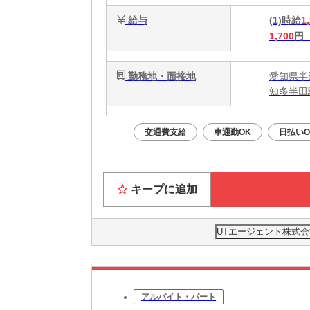
給与
(1)時給
1
1,700
円
勤務地・面接地
愛知県半
知多半田
交通費支給
車通勤OK
日払いO
キープに追加
UTエージェント株式会
アルバイト・パート