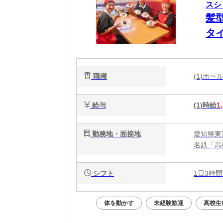
スシ
髪
タ
可
フ
職種
(1)ホ
実
給与
(1)時給
1
勤務地・面接地
愛知県東
名鉄「高
シフト
1日3時間
体を動かす
未経験歓迎
高校生