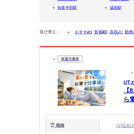
知多半田駅
成岩駅
並び替え：
おすすめ
新着順
高収入
勤務
派遣労働者
UT
【
ら
未
職種
(1)仕