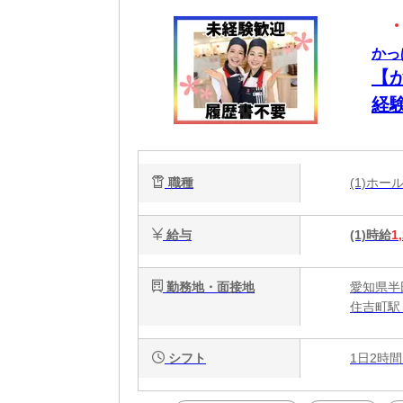
かっ
【
経
職種
(1)ホ
給与
(1)時給
1
勤務地・面接地
愛知県半田
住吉町駅
シフト
1日2時間