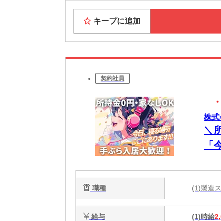
キープに追加
契約社員
株式
＼
「
談
電
職種
(1)製
能
給与
(1)時給
2