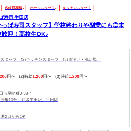
名鉄河和線
ホールスタッフ
キッチンスタッフ
ぱ寿司 半田店
かっぱ寿司スタッフ】学校終わりや副業にも◎未
験歓迎！高校生OK♪
ールスタッフ (2)キッチンスタッフ (3)皿洗い・洗い場
,200
円〜
(2)時給
1,200
円〜
(3)時給
1,200
円〜
市星崎町3-38-4
 徒歩10分、知多半田駅、半田駅
 週2日からOK