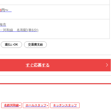
0
円〜
海市
・河和線 名和駅(車6分)
週払いOK
交通費支給
すぐ応募する
名鉄河和線
ホールスタッフ
キッチンスタッフ