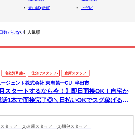
青山駅(愛知)
上ゲ駅
日数が少ない
人気順
名鉄河和線
仕分けスタッフ
倉庫スタッフ
エージェント株式会社 東海第一CU_半田市
8月スタートするなら今！】即日面接OK！自宅か
電話1本で面接完了◎＼日払いOKでスグ稼げる／
経験から始められる年内お仕事多数あり！
分けスタッフ (2)倉庫スタッフ (3)梱包スタッフ