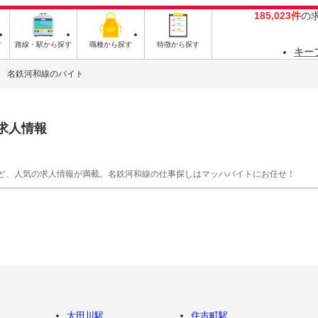
185,023件
の
す
路線・駅から探す
職種から探す
特徴から探す
キー
名鉄河和線のバイト
求人情報
ど、人気の求人情報が満載。名鉄河和線の仕事探しはマッハバイトにお任せ！
太田川駅
住吉町駅