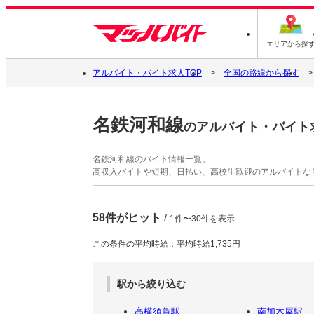
エリアから探
アルバイト・バイト求人TOP
全国の路線から探す
名鉄河和線
のアルバイト・バイト
名鉄河和線のバイト情報一覧。
高収入バイトや短期、日払い、高校生歓迎のアルバイトな
58件がヒット
/
1件〜30件を表示
この条件の平均時給：平均時給1,735円
駅から絞り込む
高横須賀駅
南加木屋駅