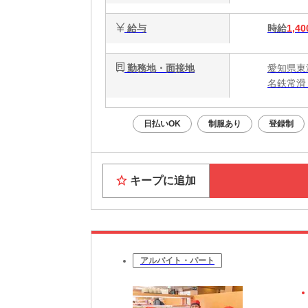
給与
時給
1,40
勤務地・面接地
愛知県東
名鉄常滑
日払いOK
制服あり
登録制
キープに追加
アルバイト・パート