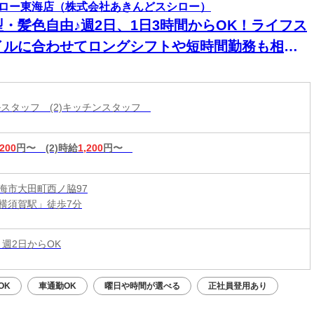
ロー東海店（株式会社あきんどスシロー）
型・髪色自由♪週2日、1日3時間からOK！ライフス
イルに合わせてロングシフトや短時間勤務も相談
能です◎映画・レジャー・旅行が割引になるベネ
ィットステーションを利用してプライベートも充
ールスタッフ (2)キッチンスタッフ
可能☆
,200
円〜
(2)時給
1,200
円〜
海市大田町西ノ脇97
横須賀駅」徒歩7分
 週2日からOK
OK
車通勤OK
曜日や時間が選べる
正社員登用あり