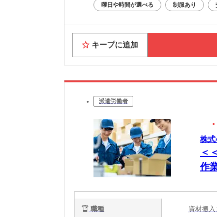
曜日や時間が選べる
制服あり
キープに追加
派遣労働者
株式
＜
作
職種
資材搬