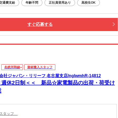
交通費支給
年齢不問
正社員登用あり
高校生OK
すぐ応募する
名鉄河和線
資材搬入スタッフ
会社ジャパン・リリーフ 名古屋支店/nglwmhR-14812
＜週休2日制＜＜ 新品☆家電製品の出荷・荷受け
業
入スタッフ