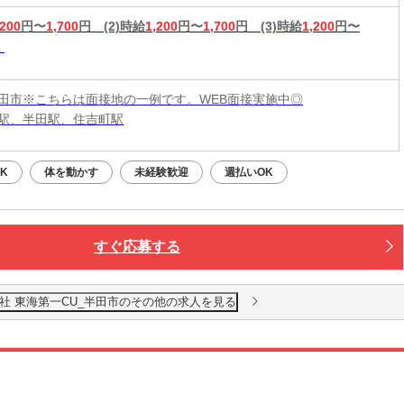
,200
円〜
1,700
円
(2)時給
1,200
円〜
1,700
円
(3)時給
1,200
円〜
田市※こちらは面接地の一例です。WEB面接実施中◎
駅、半田駅、住吉町駅
K
体を動かす
未経験歓迎
週払いOK
すぐ応募する
社 東海第一CU_半田市のその他の求人を見る