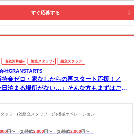
すぐ応募する
名鉄河和線
製造スタッフ
組立スタッフ
会社GRANSTARTS
所持金ゼロ・家なしからの再スタート応援！／
今日泊まる場所がない…」そんな方もまずはご相
ください！即入寮OK×食事サポートあり★家具家
付き個室寮でカバンひとつでも新生活スタート可
造スタッフ (2)組立スタッフ (3)機械オペレーション
◎働く場所も
,000
円〜
(2)時給
2,000
円〜
(3)時給
2,000
円〜