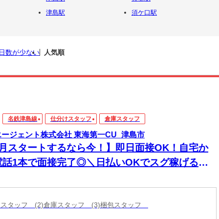
津島駅
須ケ口駅
日数が少ない
人気順
名鉄津島線
仕分けスタッフ
倉庫スタッフ
エージェント株式会社 東海第一CU_津島市
8月スタートするなら今！】即日面接OK！自宅か
電話1本で面接完了◎＼日払いOKでスグ稼げる／
経験から始められる年内お仕事多数あり！
分けスタッフ (2)倉庫スタッフ (3)梱包スタッフ