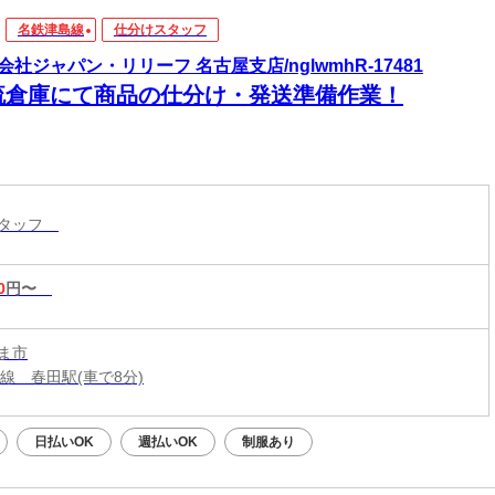
名鉄津島線
仕分けスタッフ
会社ジャパン・リリーフ 名古屋支店/nglwmhR-17481
流倉庫にて商品の仕分け・発送準備作業！
スタッフ
0
円〜
ま市
本線 春田駅(車で8分)
日払いOK
週払いOK
制服あり