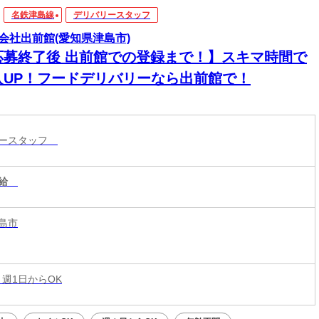
名鉄津島線
デリバリースタッフ
会社出前館(愛知県津島市)
応募終了後 出前館での登録まで！】スキマ時間で
入UP！フードデリバリーなら出前館で！
リースタッフ
給
島市
 週1日からOK