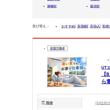
勝幡駅
藤浪駅
並び替え：
おすすめ
新着順
高収入
勤務
派遣労働者
UT
【
ら
未
職種
(1)仕