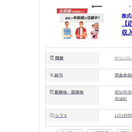
株式
【
収
職種
デリバ
給与
完全歩合
勤務地・面接地
愛知県津
青塚駅
シフト
1日1時間