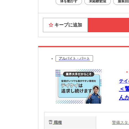
体を動かす
未経験歓迎
服装自
キープに追加
アルバイト・パート
テイ
＜
ん
公
ー
職種
警備ス