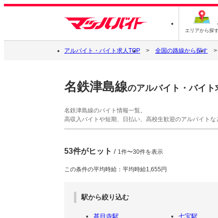
エリアから探
アルバイト・バイト求人TOP
全国の路線から探す
名鉄津島線
のアルバイト・バイト
名鉄津島線のバイト情報一覧。
高収入バイトや短期、日払い、高校生歓迎のアルバイトな
53件がヒット
/
1件〜30件を表示
この条件の平均時給：平均時給1,655円
駅から絞り込む
甚目寺駅
七宝駅