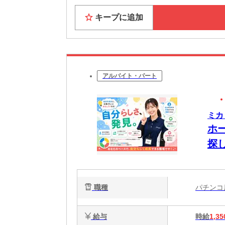
キープに追加
アルバイト・パート
ミカ
ホ
探
職種
パチン
給与
時給
1,35