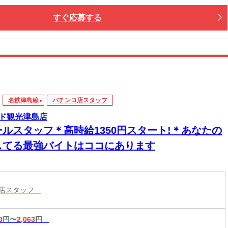
すぐ応募する
名鉄津島線
パチンコ店スタッフ
ド観光津島店
ールスタッフ＊高時給1350円スタート!＊あなたの
してる最強バイトはココにあります
コ店スタッフ
0
円〜
2,063
円