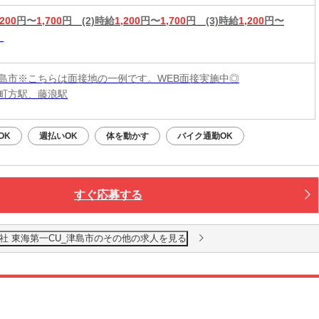
,200
円〜
1,700
円
(2)時給
1,200
円〜
1,700
円
(3)時給
1,200
円〜
島市※こちらは面接地の一例です。WEB面接実施中◎
町方駅、藤浪駅
OK
週払いOK
体を動かす
バイク通勤OK
すぐ応募する
社 東海第一CU_津島市のその他の求人を見る