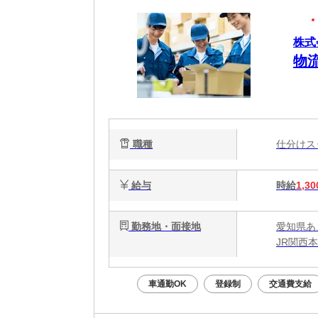
株式
物
職種
仕分け
給与
時給
1,30
勤務地・面接地
愛知県あ
JR関西
車通勤OK
登録制
交通費支給