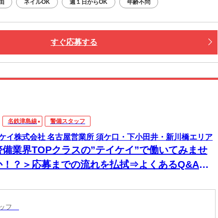
由
ネイルOK
週１日からOK
年齢不問
すぐ応募する
名鉄津島線
警備スタッフ
ケイ株式会社 名古屋営業所 須ケ口・下小田井・新川橋エリア
警備業界TOPクラスの”テイケイ”で働いてみませ
か！？＞応募までの流れを払拭⇒よくあるQ&A大
開中☆「経験ゼロ」でOK◎研修からしっかりサポ
トします！自由シフトだから無理なく働こう♪
タッフ