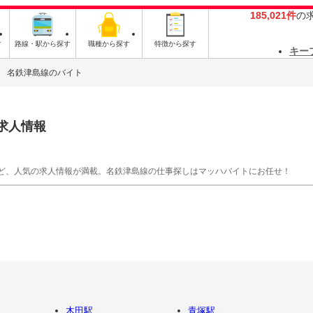
185,021件
の
す
路線・駅から探す
職種から探す
特徴から探す
キー
名鉄津島線のバイト
求人情報
ど、人気の求人情報が満載。名鉄津島線の仕事探しはマッハバイトにお任せ！
木田駅
青塚駅