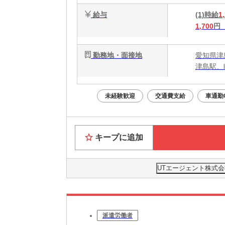
給与
(1)時給
1
1,700
円
勤務地・面接地
愛知県津
津島駅、
未経験歓迎
交通費支給
車通勤
キープに追加
UTエージェント株式会
派遣労働者