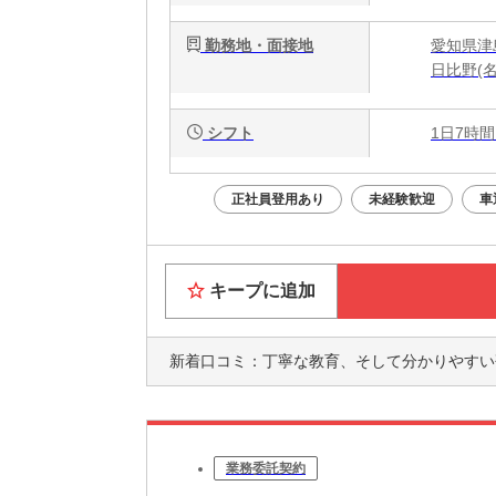
勤務地・面接地
愛知県津島
日比野(名
シフト
1日7時間
正社員登用あり
未経験歓迎
車
キープに追加
新着口コミ：
丁寧な教育、そして分かりやすい研修があ
業務委託契約