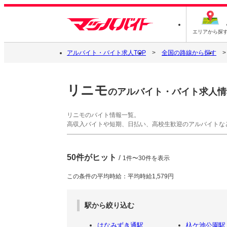
エリアから探
アルバイト・バイト求人TOP
全国の路線から探す
リニモ
のアルバイト・バイト求人情
リニモのバイト情報一覧。
高収入バイトや短期、日払い、高校生歓迎のアルバイトな
50件がヒット
/
1件〜30件を表示
この条件の平均時給：平均時給1,579円
駅から絞り込む
はなみずき通駅
杁ケ池公園駅