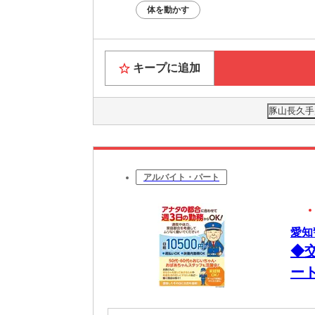
体を動かす
キープに追加
豚山長久手店
アルバイト・パート
愛知
◆
ー
も
付