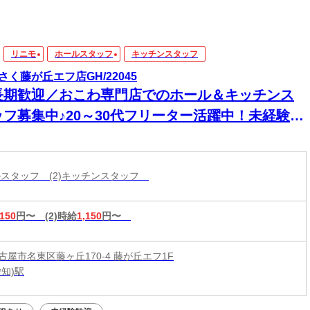
リニモ
ホールスタッフ
キッチンスタッフ
さく藤が丘エフ店GH/22045
長期歓迎／おこわ専門店でのホール＆キッチンス
ッフ募集中♪20～30代フリーター活躍中！未経験歓
◎
ールスタッフ (2)キッチンスタッフ
,150
円〜
(2)時給
1,150
円〜
古屋市名東区藤ヶ丘170-4 藤が丘エフ1F
知)駅