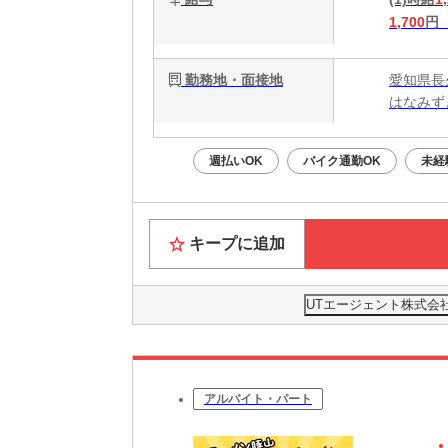
1,700
円
勤務地・面接地
愛知県長
はなみず
週払いOK
バイク通勤OK
未経
キープに追加
UTエージェント株式会
アルバイト・パート