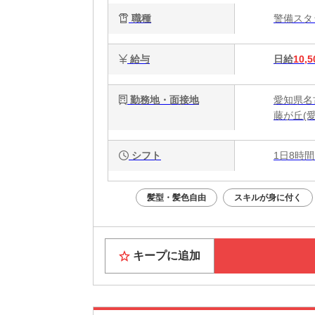
職種
警備ス
給与
日給
10,5
勤務地・面接地
愛知県名
藤が丘(
シフト
1日8時間
髪型・髪色自由
スキルが身に付く
キープに追加