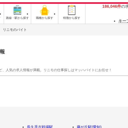
186,046件
の
す
路線・駅から探す
職種から探す
特徴から探す
キー
リニモのバイト
報
ど、人気の求人情報が満載。リニモの仕事探しはマッハバイトにお任せ！
長久手古戦場駅
藤が丘駅(愛知)