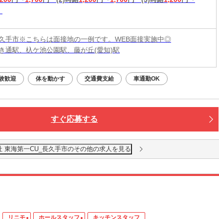
久手市※こちらは面接地の一例です。WEB面接実施中◎
き通駅、杁ケ池公園駅、藤が丘(愛知)駅
験歓迎
体を動かす
交通費支給
車通勤OK
すぐ応募する
社 東海第一CU_長久手市のその他の求人を見る
リニモ
ホールスタッフ
キッチンスタッフ