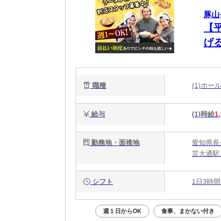
豚山長
【
げ
ャ
職種
(1)ホ
給与
(1)時給
1
勤務地・面接地
愛知県長
芸大通駅
シフト
1日3時間
週１日からOK
食事、まかない付き