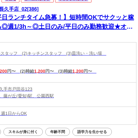
久手店_02[386]
平日ランチタイム急募！】短時間OKでサクッと稼
る◎週1/3h～◎土日のみ/平日のみ勤務歓迎★オシ
レしながら働けるのも自慢！履歴書不要
ールスタッフ (2)キッチンスタッフ (3)皿洗い・洗い場
,200
円〜
(2)時給
1,200
円〜
(3)時給
1,200
円〜
久手市戸田谷123
、藤が丘(愛知)駅、公園西駅
 週1日からOK
スキルが身に付く
年齢不問
語学力を生かせる