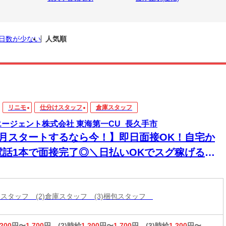
日数が少ない
人気順
リニモ
仕分けスタッフ
倉庫スタッフ
エージェント株式会社 東海第一CU_長久手市
8月スタートするなら今！】即日面接OK！自宅か
電話1本で面接完了◎＼日払いOKでスグ稼げる／
経験から始められる年内お仕事多数あり！
分けスタッフ (2)倉庫スタッフ (3)梱包スタッフ
,200
円〜
1,700
円
(2)時給
1,200
円〜
1,700
円
(3)時給
1,200
円〜