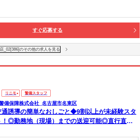
すぐ応募する
_02[386]のその他の求人を見る
リニモ
警備スタッフ
警備保障株式会社_名古屋市名東区
交通誘導の簡単なおしごと◆9割以上が未経験スタ
ト！◎勤務地（現場）までの送迎可能◎直行直帰
可能◎無償提供される物も多数！?制服・ヒーター
ベスト・飲料水・氷・スポドリなど♪