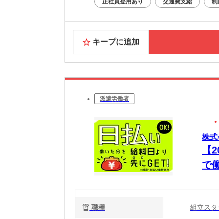
正社員登用あり
交通費支給
制
キープに追加
派遣労働者
株式
【
で
職種
組立ス