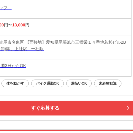
タッフ
00
円〜
13,000
円
古屋市名東区 【面接地】愛知県尾張旭市三郷栄１４番地若杉ビル2B
愛知)駅、上社駅、一社駅
 週3日からOK
体を動かす
バイク通勤OK
週払いOK
未経験歓迎
すぐ応募する