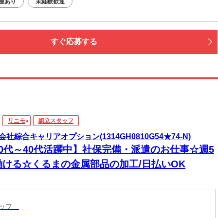
服あり
未経験歓迎
すぐ応募する
リニモ
組立スタッフ
会社綜合キャリアオプション(1314GH0810G54★74-N)
20代～40代活躍中】社保完備・派遣のお仕事☆週5
働ける☆くるまの金属部品の加工/日払いOK
タッフ