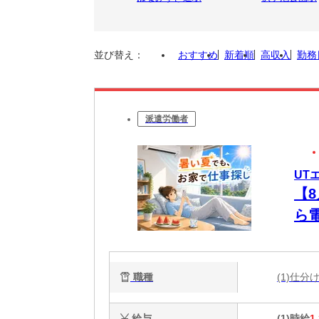
並び替え：
おすすめ
新着順
高収入
勤務
派遣労働者
UT
【
ら
未
職種
(1)仕
給与
(1)時給
1