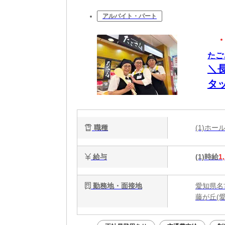
アルバイト・パート
たご
＼
タ
迎
職種
(1)ホ
給与
(1)時給
1
勤務地・面接地
愛知県名
藤が丘(愛