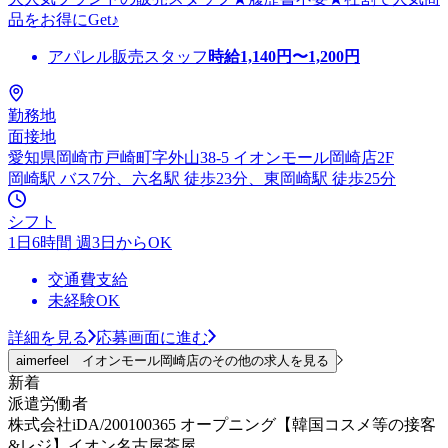
品をお得にGet♪
アパレル販売スタッフ
時給
1,140
円〜
1,200
円
勤務地
面接地
愛知県岡崎市戸崎町字外山38-5 イオンモール岡崎店2F
岡崎駅 バス7分、六名駅 徒歩23分、東岡崎駅 徒歩25分
シフト
1日6時間 週3日からOK
交通費支給
未経験OK
詳細を見る
応募画面に進む
aimerfeel イオンモール岡崎店のその他の求人を見る
新着
派遣労働者
株式会社iDA/200100365 オープニング【韓国コスメ等の接客
&レジ】イオン名古屋茶屋