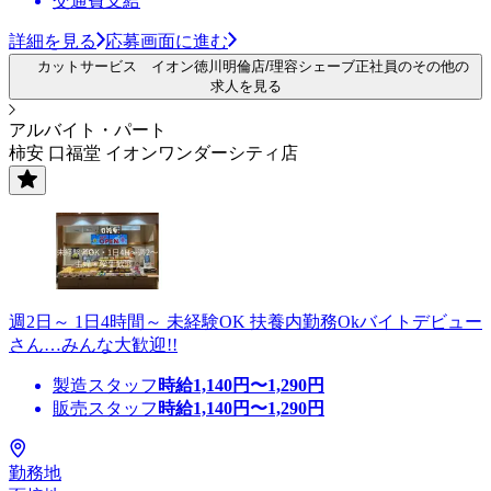
交通費支給
詳細を見る
応募画面に進む
カットサービス イオン徳川明倫店/理容シェーブ正社員のその他の
求人を見る
アルバイト・パート
柿安 口福堂 イオンワンダーシティ店
週2日～ 1日4時間～ 未経験OK 扶養内勤務Okバイトデビュー
さん…みんな大歓迎!!
製造スタッフ
時給
1,140
円〜
1,290
円
販売スタッフ
時給
1,140
円〜
1,290
円
勤務地