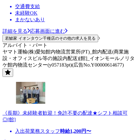
交通費支給
未経験OK
まかないあり
詳細を見る
応募画面に進む
若鯱家 イオンタウン千種店のその他の求人を見る
アルバイト・パート
ヤマト運輸(株)愛知館内物流営業所(PT)_館内配送(商業施
設・オフィスビル等の施設内配送)[館]_イオンモールノリタ
ケ館内物流センター(y057183pt)(広告No.Y00000614677)
《長期》未経験者歓迎！免許不要の配達★シフト相談可
◎[館]
入出荷業務スタッフ
時給
1,200
円〜