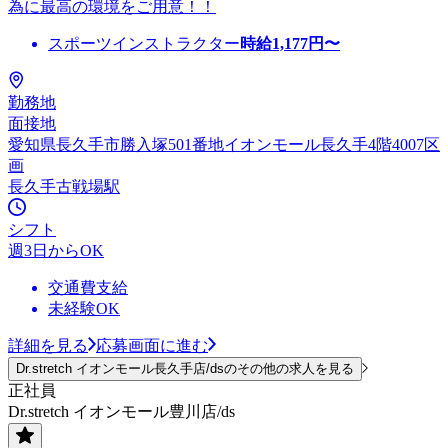
為に最高の環境をご用意！！
スポーツインストラクター
時給
1,177
円〜
勤務地
面接地
愛知県長久手市勝入塚501番地イオンモール長久手4階4007区
画
長久手古戦場駅
シフト
週3日からOK
交通費支給
未経験OK
詳細を見る
応募画面に進む
Dr.stretch イオンモール長久手店/dsのその他の求人を見る
正社員
Dr.stretch イオンモール豊川店/ds