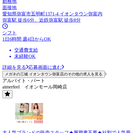
勤務地
面接地
愛知県弥富市五明町1371-4 イオンタウン弥富内
弥富駅 徒歩6分、近鉄弥富駅 徒歩8分
シフト
1日6時間 週4日からOK
交通費支給
未経験OK
詳細を見る
応募画面に進む
メガネの三城 イオンタウン弥富店のその他の求人を見る
アルバイト・パート
aimerfeel イオンモール岡崎店
大人気ブランドの販売スタッフ★履歴書不要★社割で人気商