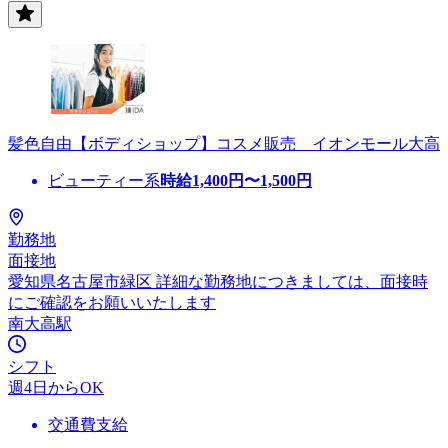
髪色自由【ボディショップ】コスメ販売 イオンモール大高
ビューティー系
時給
1,400
円〜
1,500
円
勤務地
面接地
愛知県名古屋市緑区 詳細な勤務地につきましては、面接時
にご確認をお願いいたします
南大高駅
シフト
週4日からOK
交通費支給