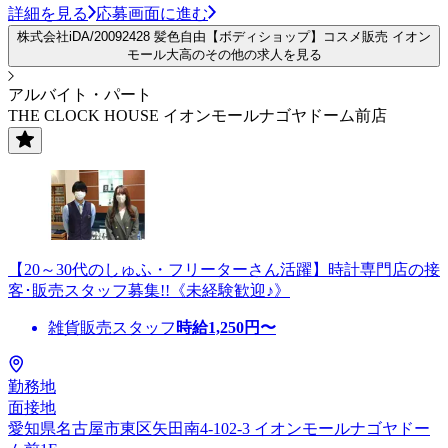
詳細を見る
応募画面に進む
株式会社iDA/20092428 髪色自由【ボディショップ】コスメ販売 イオン
モール大高のその他の求人を見る
アルバイト・パート
THE CLOCK HOUSE イオンモールナゴヤドーム前店
【20～30代のしゅふ・フリーターさん活躍】時計専門店の接
客･販売スタッフ募集!!《未経験歓迎♪》
雑貨販売スタッフ
時給
1,250
円〜
勤務地
面接地
愛知県名古屋市東区矢田南4-102-3 イオンモールナゴヤドー