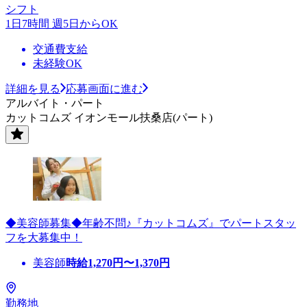
シフト
1日7時間 週5日からOK
交通費支給
未経験OK
詳細を見る
応募画面に進む
アルバイト・パート
カットコムズ イオンモール扶桑店(パート)
◆美容師募集◆年齢不問♪『カットコムズ』でパートスタッ
フを大募集中！
美容師
時給
1,270
円〜
1,370
円
勤務地