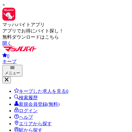
×
マッハバイトアプリ
アプリでお得にバイト探し！
無料ダウンロードはこちら
開く
0
キープ
メニュー
キープした求人を見る
0
検索履歴
新規会員登録(無料)
ログイン
ヘルプ
エリアから探す
駅から探す