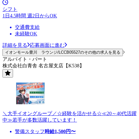
シフト
1日4.5時間 週2日からOK
交通費支給
未経験OK
詳細を見る
応募画面に進む
イオンモール豊川 ラウンジ/LCCB05527のその他の求人を見る
アルバイト・パート
株式会社白青舎 名古屋支店【K538】
＼大手イオングループ／☆経験を活かせる☆≪20～40代活躍
中≫若手が多数活躍しています！
警備スタッフ
時給
1,500
円〜