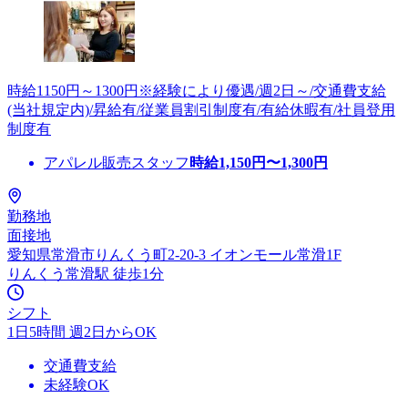
時給1150円～1300円※経験により優遇/週2日～/交通費支給
(当社規定内)/昇給有/従業員割引制度有/有給休暇有/社員登用
制度有
アパレル販売スタッフ
時給
1,150
円〜
1,300
円
勤務地
面接地
愛知県常滑市りんくう町2-20-3 イオンモール常滑1F
りんくう常滑駅 徒歩1分
シフト
1日5時間 週2日からOK
交通費支給
未経験OK