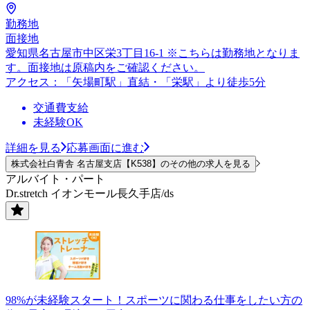
勤務地
面接地
愛知県名古屋市中区栄3丁目16-1 ※こちらは勤務地となりま
す。面接地は原稿内をご確認ください。
アクセス：「矢場町駅」直結・「栄駅」より徒歩5分
交通費支給
未経験OK
詳細を見る
応募画面に進む
株式会社白青舎 名古屋支店【K538】のその他の求人を見る
アルバイト・パート
Dr.stretch イオンモール長久手店/ds
98%が未経験スタート！スポーツに関わる仕事をしたい方の