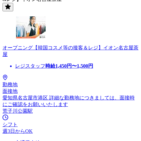
オープニング【韓国コスメ等の接客＆レジ】イオン名古屋茶
屋
レジスタッフ
時給
1,450
円〜
1,500
円
勤務地
面接地
愛知県名古屋市港区 詳細な勤務地につきましては、面接時
にご確認をお願いいたします
荒子川公園駅
シフト
週3日からOK