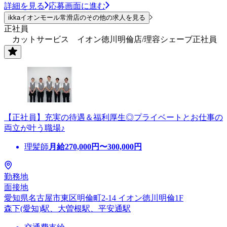
詳細を見る
応募画面に進む
ikkaイオンモール常滑店のその他の求人を見る
正社員
カットサービス イオン徳川明倫店/理容シェーブ正社員
【正社員】充実の待遇＆福利厚生◎プライベートとお仕事の
両立が叶う職場♪
理髪師
月給
270,000
円〜
300,000
円
勤務地
面接地
愛知県名古屋市東区明倫町2-14 イオン徳川明倫1F
森下(愛知)駅、大曽根駅、平安通駅