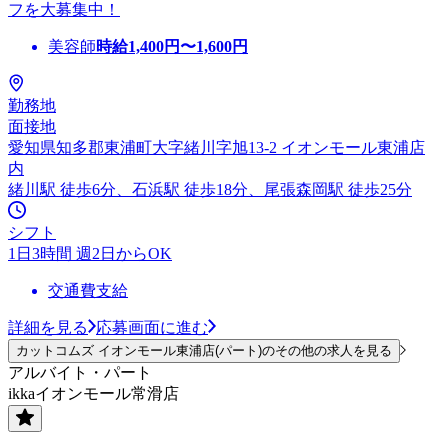
フを大募集中！
美容師
時給
1,400
円〜
1,600
円
勤務地
面接地
愛知県知多郡東浦町大字緒川字旭13-2 イオンモール東浦店
内
緒川駅 徒歩6分、石浜駅 徒歩18分、尾張森岡駅 徒歩25分
シフト
1日3時間 週2日からOK
交通費支給
詳細を見る
応募画面に進む
カットコムズ イオンモール東浦店(パート)のその他の求人を見る
アルバイト・パート
ikkaイオンモール常滑店