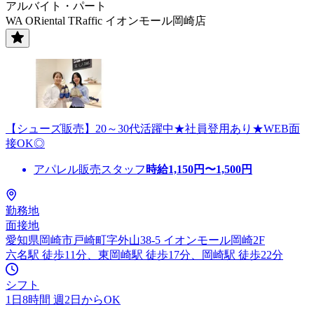
アルバイト・パート
WA ORiental TRaffic イオンモール岡崎店
【シューズ販売】20～30代活躍中★社員登用あり★WEB面
接OK◎
アパレル販売スタッフ
時給
1,150
円〜
1,500
円
勤務地
面接地
愛知県岡崎市戸崎町字外山38-5 イオンモール岡崎2F
六名駅 徒歩11分、東岡崎駅 徒歩17分、岡崎駅 徒歩22分
シフト
1日8時間 週2日からOK