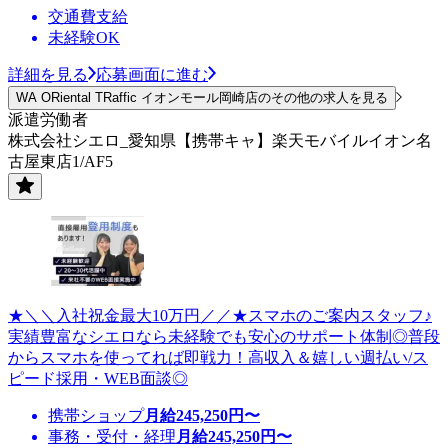
交通費支給
未経験OK
詳細を見る
応募画面に進む
WA ORiental TRaffic イオンモール岡崎店のその他の求人を見る
派遣労働者
株式会社シエロ_愛知県【携帯キャ】楽天モバイルイオン名
古屋東店1/AF5
★＼＼入社祝金最大10万円／／★スマホのご案内スタッフ♪
実績豊富なシエロなら未経験でも安心のサポート体制◎普段
からスマホを使ってれば即戦力！高収入＆嬉しい週払い/ス
ピード採用・WEB面談◎
携帯ショップ
月給
245,250
円〜
事務・受付・経理
月給
245,250
円〜