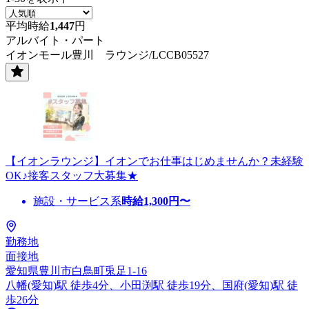
平均時給
1,447
円
アルバイト・パート
イオンモール豊川 ラウンジ/LCCB05527
【イオンラウンジ】イオンでお仕事はじめませんか？未経験
OK♪接客スタッフ大募集★
施設・サービス系
時給
1,300
円〜
勤務地
面接地
愛知県豊川市白鳥町兎足1-16
八幡(愛知)駅 徒歩4分、小田渕駅 徒歩19分、国府(愛知)駅 徒
歩26分