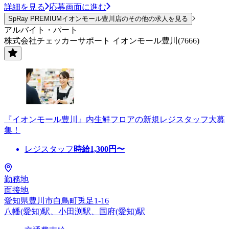
詳細を見る
応募画面に進む
SpRay PREMIUMイオンモール豊川店のその他の求人を見る
アルバイト・パート
株式会社チェッカーサポート イオンモール豊川(7666)
『イオンモール豊川』内生鮮フロアの新規レジスタッフ大募
集！
レジスタッフ
時給
1,300
円〜
勤務地
面接地
愛知県豊川市白鳥町兎足1-16
八幡(愛知)駅、小田渕駅、国府(愛知)駅