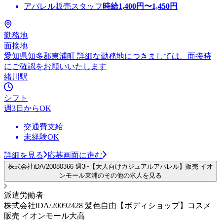
アパレル販売スタッフ
時給
1,400
円〜
1,450
円
勤務地
面接地
愛知県知多郡東浦町 詳細な勤務地につきましては、面接時
にご確認をお願いいたします
緒川駅
シフト
週3日からOK
交通費支給
未経験OK
詳細を見る
応募画面に進む
株式会社iDA/20080366 週3~【大人向けカジュアルアパレル】販売 イオ
ンモール東浦のその他の求人を見る
派遣労働者
株式会社iDA/20092428 髪色自由【ボディショップ】コスメ
販売 イオンモール大高