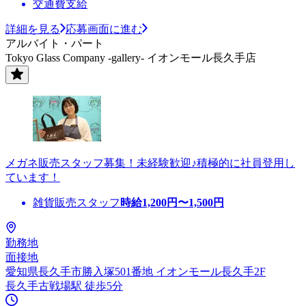
交通費支給
詳細を見る
応募画面に進む
アルバイト・パート
Tokyo Glass Company -gallery- イオンモール長久手店
メガネ販売スタッフ募集！未経験歓迎♪積極的に社員登用し
ています！
雑貨販売スタッフ
時給
1,200
円〜
1,500
円
勤務地
面接地
愛知県長久手市勝入塚501番地 イオンモール長久手2F
長久手古戦場駅 徒歩5分