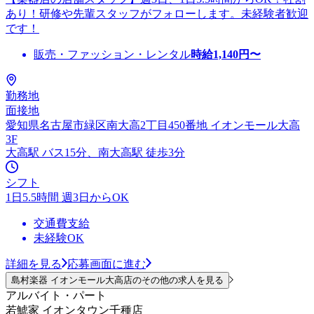
あり！研修や先輩スタッフがフォローします。未経験者歓迎
です！
販売・ファッション・レンタル
時給
1,140
円〜
勤務地
面接地
愛知県名古屋市緑区南大高2丁目450番地 イオンモール大高
3F
大高駅 バス15分、南大高駅 徒歩3分
シフト
1日5.5時間 週3日からOK
交通費支給
未経験OK
詳細を見る
応募画面に進む
島村楽器 イオンモール大高店のその他の求人を見る
アルバイト・パート
若鯱家 イオンタウン千種店