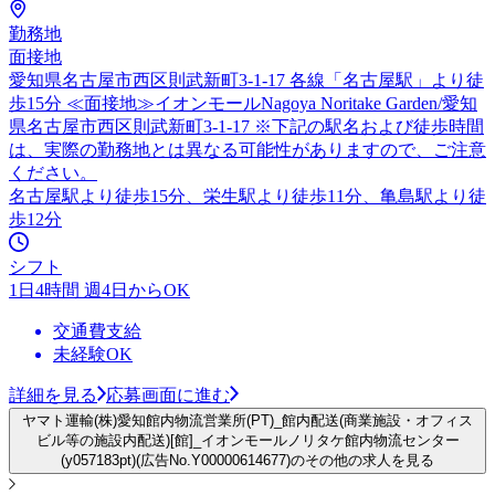
勤務地
面接地
愛知県名古屋市西区則武新町3-1-17 各線「名古屋駅」より徒
歩15分 ≪面接地≫イオンモールNagoya Noritake Garden/愛知
県名古屋市西区則武新町3-1-17 ※下記の駅名および徒歩時間
は、実際の勤務地とは異なる可能性がありますので、ご注意
ください。
名古屋駅より徒歩15分、栄生駅より徒歩11分、亀島駅より徒
歩12分
シフト
1日4時間 週4日からOK
交通費支給
未経験OK
詳細を見る
応募画面に進む
ヤマト運輸(株)愛知館内物流営業所(PT)_館内配送(商業施設・オフィス
ビル等の施設内配送)[館]_イオンモールノリタケ館内物流センター
(y057183pt)(広告No.Y00000614677)のその他の求人を見る