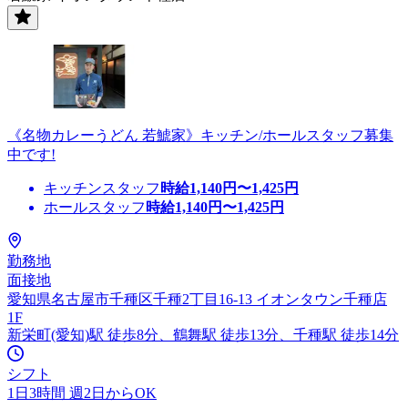
《名物カレーうどん 若鯱家》キッチン/ホールスタッフ募集
中です!
キッチンスタッフ
時給
1,140
円〜
1,425
円
ホールスタッフ
時給
1,140
円〜
1,425
円
勤務地
面接地
愛知県名古屋市千種区千種2丁目16-13 イオンタウン千種店
1F
新栄町(愛知)駅 徒歩8分、鶴舞駅 徒歩13分、千種駅 徒歩14分
シフト
1日3時間 週2日からOK