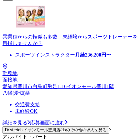
異業種からの転職も多数！未経験からスポーツトレーナーを
目指しませんか？
スポーツインストラクター
月給
236,200
円〜
勤務地
面接地
愛知県豊川市白鳥町兎足1-16イオンモール豊川1階
八幡(愛知)駅
交通費支給
未経験OK
詳細を見る
応募画面に進む
Dr.stretch イオンモール豊川店/dsのその他の求人を見る
アルバイト・パート