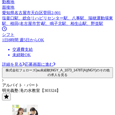
勤務地
面接地
愛知県名古屋市天白区菅田2-901
塩釜口駅、総合リハビリセンター駅、八事駅、瑞穂運動場東
駅、植田(名古屋市営)駅、鳴子北駅、相生山駅、野並駅
シフト
1日8時間 週5日からOK
交通費支給
未経験OK
詳細を見る
応募画面に進む
株式会社フェローズ(au未経験)NGY_A_1073_1478T(A)(NGY)のその他
の求人を見る
アルバイト・パート
明光義塾 滝の水教室【303324】