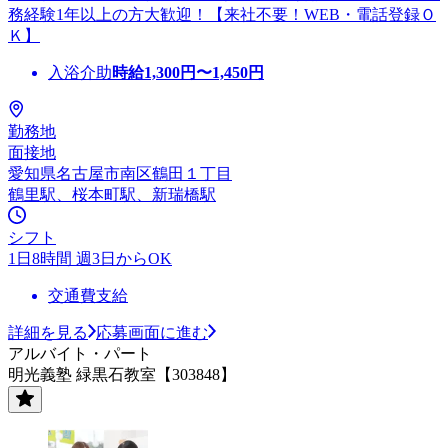
務経験1年以上の方大歓迎！【来社不要！WEB・電話登録Ｏ
Ｋ】
入浴介助
時給
1,300
円〜
1,450
円
勤務地
面接地
愛知県名古屋市南区鶴田１丁目
鶴里駅、桜本町駅、新瑞橋駅
シフト
1日8時間 週3日からOK
交通費支給
詳細を見る
応募画面に進む
アルバイト・パート
明光義塾 緑黒石教室【303848】