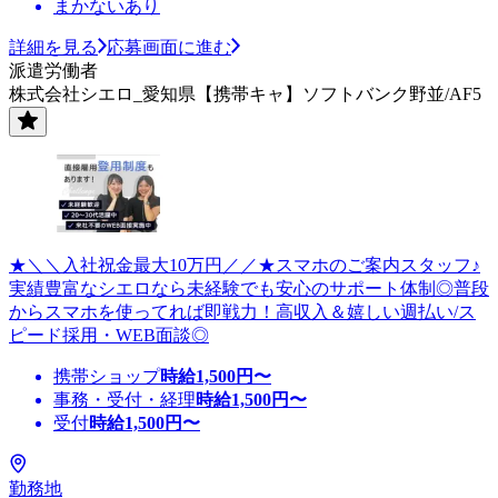
まかないあり
詳細を見る
応募画面に進む
派遣労働者
株式会社シエロ_愛知県【携帯キャ】ソフトバンク野並/AF5
★＼＼入社祝金最大10万円／／★スマホのご案内スタッフ♪
実績豊富なシエロなら未経験でも安心のサポート体制◎普段
からスマホを使ってれば即戦力！高収入＆嬉しい週払い/ス
ピード採用・WEB面談◎
携帯ショップ
時給
1,500
円〜
事務・受付・経理
時給
1,500
円〜
受付
時給
1,500
円〜
勤務地