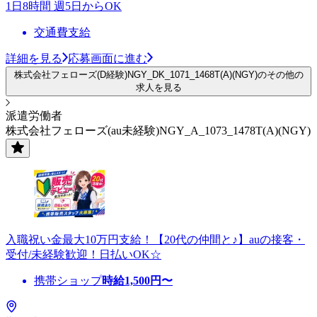
1日8時間 週5日からOK
交通費支給
詳細を見る
応募画面に進む
株式会社フェローズ(D経験)NGY_DK_1071_1468T(A)(NGY)のその他の
求人を見る
派遣労働者
株式会社フェローズ(au未経験)NGY_A_1073_1478T(A)(NGY)
入職祝い金最大10万円支給！【20代の仲間と♪】auの接客・
受付/未経験歓迎！日払いOK☆
携帯ショップ
時給
1,500
円〜