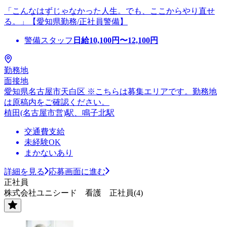
「こんなはずじゃなかった人生。でも、ここからやり直せ
る。」【愛知県勤務/正社員警備】
警備スタッフ
日給
10,100
円〜
12,100
円
勤務地
面接地
愛知県名古屋市天白区 ※こちらは募集エリアです。勤務地
は原稿内をご確認ください。
植田(名古屋市営)駅、鳴子北駅
交通費支給
未経験OK
まかないあり
詳細を見る
応募画面に進む
正社員
株式会社ユニシード 看護 正社員(4)