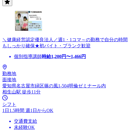
＼健康経営認定優良法人／週1・1コマ～の勤務で自分の時間
もしっかり確保★初バイト・ブランク歓迎
個別指導講師
時給
1,200
円〜
1,466
円
勤務地
面接地
愛知県名古屋市緑区篠の風1-504明倫ゼミナール内
相生山駅 徒歩11分
シフト
1日1.5時間 週1日からOK
交通費支給
未経験OK