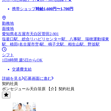
携帯ショップ
時給
1,600
円〜
1,700
円
勤務地
面接地
愛知県名古屋市天白区菅田2-901
塩釜口駅、総合リハビリセンター駅、八事駅、瑞穂運動場東
駅、植田(名古屋市営)駅、鳴子北駅、相生山駅、野並駅
シフト
1日8時間 週5日からOK
交通費支給
詳細を見る
応募画面に進む
契約社員
ボンセジュール天白笹原 【介】契約社員