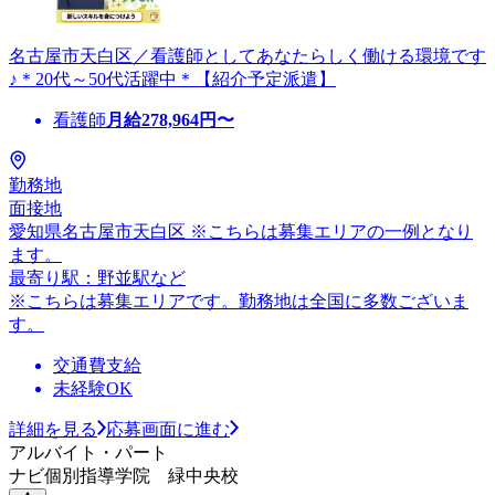
名古屋市天白区／看護師としてあなたらしく働ける環境です
♪＊20代～50代活躍中＊【紹介予定派遣】
看護師
月給
278,964
円〜
勤務地
面接地
愛知県名古屋市天白区 ※こちらは募集エリアの一例となり
ます。
最寄り駅：野並駅など
※こちらは募集エリアです。勤務地は全国に多数ございま
す。
交通費支給
未経験OK
詳細を見る
応募画面に進む
アルバイト・パート
ナビ個別指導学院 緑中央校