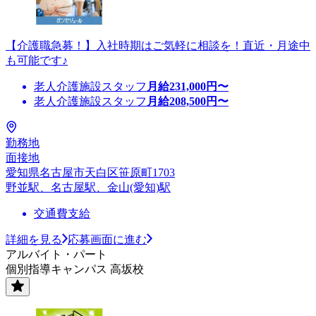
【介護職急募！】入社時期はご気軽に相談を！直近・月途中
も可能です♪
老人介護施設スタッフ
月給
231,000
円〜
老人介護施設スタッフ
月給
208,500
円〜
勤務地
面接地
愛知県名古屋市天白区笹原町1703
野並駅、名古屋駅、金山(愛知)駅
交通費支給
詳細を見る
応募画面に進む
アルバイト・パート
個別指導キャンパス 高坂校