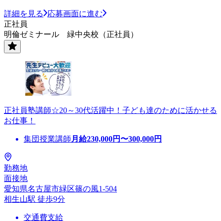
詳細を見る
応募画面に進む
正社員
明倫ゼミナール 緑中央校（正社員）
正社員塾講師☆20～30代活躍中！子ども達のために活かせる
お仕事！
集団授業講師
月給
230,000
円〜
300,000
円
勤務地
面接地
愛知県名古屋市緑区篠の風1-504
相生山駅 徒歩9分
交通費支給