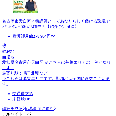
名古屋市天白区／看護師としてあなたらしく働ける環境です
♪＊20代～50代活躍中＊【紹介予定派遣】
看護師
月給
278,964
円〜
勤務地
面接地
愛知県名古屋市天白区 ※こちらは募集エリアの一例となり
ます。
最寄り駅：鳴子北駅など
※こちらは募集エリアです。勤務地は全国に多数ございま
す。
交通費支給
未経験OK
詳細を見る
応募画面に進む
アルバイト・パート