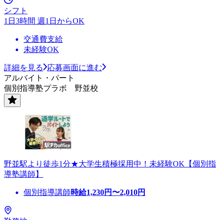
シフト
1日3時間 週1日からOK
交通費支給
未経験OK
詳細を見る
応募画面に進む
アルバイト・パート
個別指導塾プラボ 野並校
野並駅より徒歩1分★大学生積極採用中！未経験OK【個別指
導塾講師】
個別指導講師
時給
1,230
円〜
2,010
円