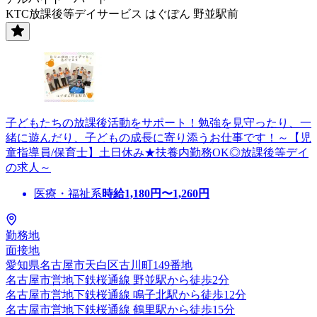
KTC放課後等デイサービス はぐぽん 野並駅前
子どもたちの放課後活動をサポート！勉強を見守ったり、一
緒に遊んだり、子どもの成長に寄り添うお仕事です！～【児
童指導員/保育士】土日休み★扶養内勤務OK◎放課後等デイ
の求人～
医療・福祉系
時給
1,180
円〜
1,260
円
勤務地
面接地
愛知県名古屋市天白区古川町149番地
名古屋市営地下鉄桜通線 野並駅から徒歩2分
名古屋市営地下鉄桜通線 鳴子北駅から徒歩12分
名古屋市営地下鉄桜通線 鶴里駅から徒歩15分