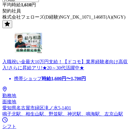
平均時給
1,610
円
契約社員
株式会社フェローズ(D経験)NGY_DK_1071_1468T(A)(NGY)
入職祝い金最大10万円支給！【ドコモ】業界経験者向け高収
入!さらに昇給アリ!★20～30代活躍中★
携帯ショップ
時給
1,600
円〜
1,700
円
勤務地
面接地
愛知県名古屋市緑区滝ノ水5-1401
鳴子北駅、相生山駅、野並駅、神沢駅、鳴海駅、左京山駅
シフト