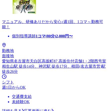
マニュアル、研修ありだから安心♪週1回、1コマ～勤務可
能！
個別指導講師
1コマ(80分)
2,000
円〜
勤務地
面接地
愛知県名古屋市天白区高坂町87 高坂住付店舗1・2階西号室
相生山駅 徒歩14分、神沢駅 徒歩17分、植田(名古屋市営)駅
徒歩26分
シフト
週1日からOK
交通費支給
未経験OK
詳細を見る
応募画面に進む