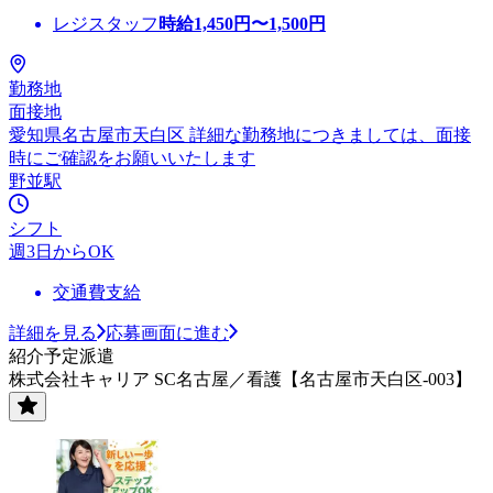
レジスタッフ
時給
1,450
円〜
1,500
円
勤務地
面接地
愛知県名古屋市天白区 詳細な勤務地につきましては、面接
時にご確認をお願いいたします
野並駅
シフト
週3日からOK
交通費支給
詳細を見る
応募画面に進む
紹介予定派遣
株式会社キャリア SC名古屋／看護【名古屋市天白区-003】