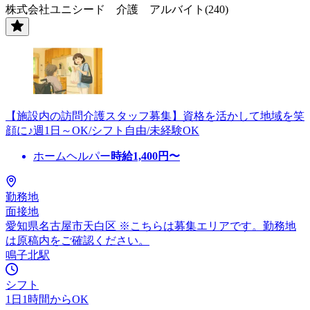
株式会社ユニシード 介護 アルバイト(240)
【施設内の訪問介護スタッフ募集】資格を活かして地域を笑
顔に♪週1日～OK/シフト自由/未経験OK
ホームヘルパー
時給
1,400
円〜
勤務地
面接地
愛知県名古屋市天白区 ※こちらは募集エリアです。勤務地
は原稿内をご確認ください。
鳴子北駅
シフト
1日1時間からOK