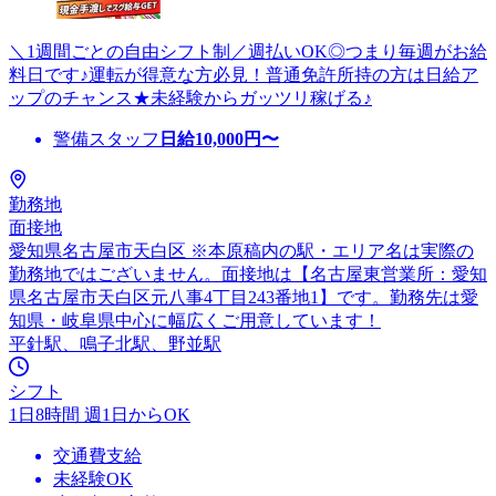
＼1週間ごとの自由シフト制／週払いOK◎つまり毎週がお給
料日です♪運転が得意な方必見！普通免許所持の方は日給ア
ップのチャンス★未経験からガッツリ稼げる♪
警備スタッフ
日給
10,000
円〜
勤務地
面接地
愛知県名古屋市天白区 ※本原稿内の駅・エリア名は実際の
勤務地ではございません。面接地は【名古屋東営業所：愛知
県名古屋市天白区元八事4丁目243番地1】です。勤務先は愛
知県・岐阜県中心に幅広くご用意しています！
平針駅、鳴子北駅、野並駅
シフト
1日8時間 週1日からOK
交通費支給
未経験OK