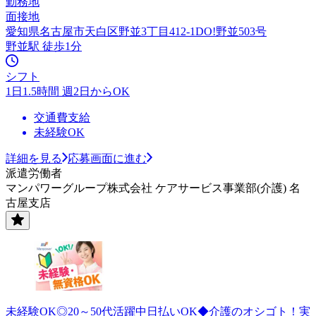
勤務地
面接地
愛知県名古屋市天白区野並3丁目412-1DO!野並503号
野並駅 徒歩1分
シフト
1日1.5時間 週2日からOK
交通費支給
未経験OK
詳細を見る
応募画面に進む
派遣労働者
マンパワーグループ株式会社 ケアサービス事業部(介護) 名
古屋支店
未経験OK◎20～50代活躍中日払いOK◆介護のオシゴト！実