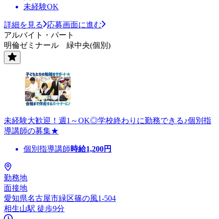
未経験OK
詳細を見る
応募画面に進む
アルバイト・パート
明倫ゼミナール 緑中央(個別)
未経験大歓迎！週1～OK◎学校終わりに勤務できる♪個別指
導講師の募集★
個別指導講師
時給
1,200
円
勤務地
面接地
愛知県名古屋市緑区篠の風1-504
相生山駅 徒歩9分