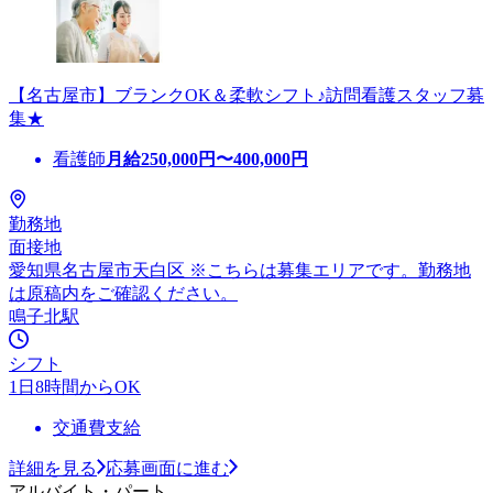
【名古屋市】ブランクOK＆柔軟シフト♪訪問看護スタッフ募
集★
看護師
月給
250,000
円〜
400,000
円
勤務地
面接地
愛知県名古屋市天白区 ※こちらは募集エリアです。勤務地
は原稿内をご確認ください。
鳴子北駅
シフト
1日8時間からOK
交通費支給
詳細を見る
応募画面に進む
アルバイト・パート