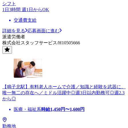
シフト
1日3時間 週1日からOK
交通費支給
詳細を見る
応募画面に進む
派遣労働者
株式会社スタッフサービス/H10505666
【鳴子北駅】有料老人ホームで介護／知識と経験を武器に、
唯一無二の存在へ／ミドル活躍中◎週3日以内勤務可◎週2.3
から◎
医療・福祉系
時給
1,450
円〜
1,600
円
勤務地