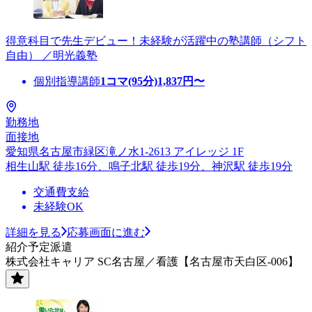
得意科目で先生デビュー！未経験が活躍中の塾講師（シフト
自由） ／明光義塾
個別指導講師
1コマ(95分)
1,837
円〜
勤務地
面接地
愛知県名古屋市緑区滝ノ水1-2613 アイレッジ 1F
相生山駅 徒歩16分、鳴子北駅 徒歩19分、神沢駅 徒歩19分
交通費支給
未経験OK
詳細を見る
応募画面に進む
紹介予定派遣
株式会社キャリア SC名古屋／看護【名古屋市天白区-006】