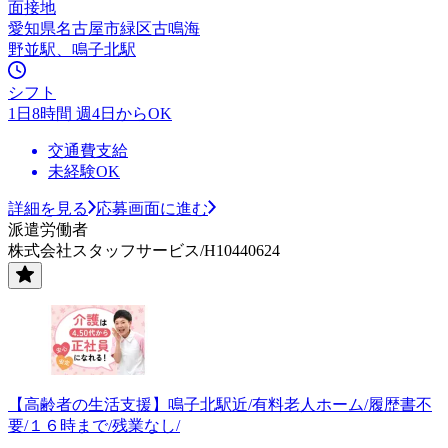
面接地
愛知県名古屋市緑区古鳴海
野並駅、鳴子北駅
シフト
1日8時間 週4日からOK
交通費支給
未経験OK
詳細を見る
応募画面に進む
派遣労働者
株式会社スタッフサービス/H10440624
【高齢者の生活支援】鳴子北駅近/有料老人ホーム/履歴書不
要/１６時まで/残業なし/