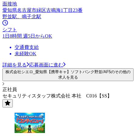
面接地
愛知県名古屋市緑区古鳴海1丁目23番
野並駅、鳴子北駅
シフト
1日8時間 週5日からOK
交通費支給
未経験OK
詳細を見る
応募画面に進む
株式会社シエロ_愛知県【携帯キャ】ソフトバンク野並/AF5のその他の
求人を見る
正社員
セキュリティスタッフ株式会社 本社 C016【SS】