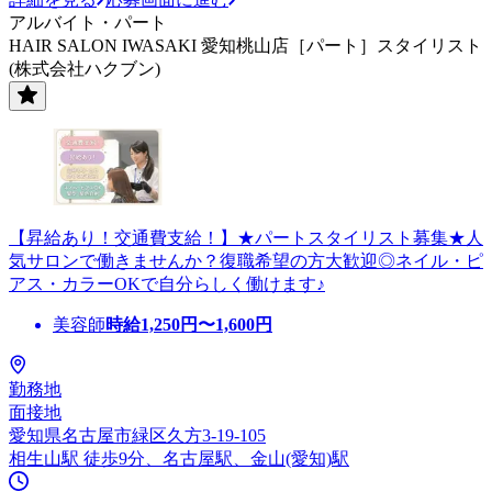
アルバイト・パート
HAIR SALON IWASAKI 愛知桃山店［パート］スタイリスト
(株式会社ハクブン)
【昇給あり！交通費支給！】★パートスタイリスト募集★人
気サロンで働きませんか？復職希望の方大歓迎◎ネイル・ピ
アス・カラーOKで自分らしく働けます♪
美容師
時給
1,250
円〜
1,600
円
勤務地
面接地
愛知県名古屋市緑区久方3-19-105
相生山駅 徒歩9分、名古屋駅、金山(愛知)駅