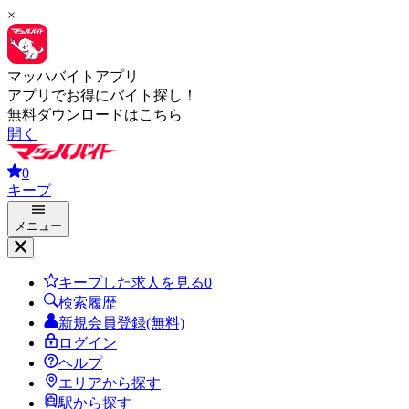
×
マッハバイトアプリ
アプリでお得にバイト探し！
無料ダウンロードはこちら
開く
0
キープ
メニュー
キープした求人を見る
0
検索履歴
新規会員登録(無料)
ログイン
ヘルプ
エリアから探す
駅から探す