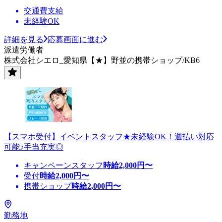
交通費支給
未経験OK
詳細を見る
応募画面に進む
派遣労働者
株式会社シエロ_愛知県【★】野並の携帯ショップ/KB6
【スマホ受付】イベントスタッフ★未経験OK！週払い対応
可能♪手当充実◎
キャンペーンスタッフ
時給
2,000
円〜
受付
時給
2,000
円〜
携帯ショップ
時給
2,000
円〜
勤務地