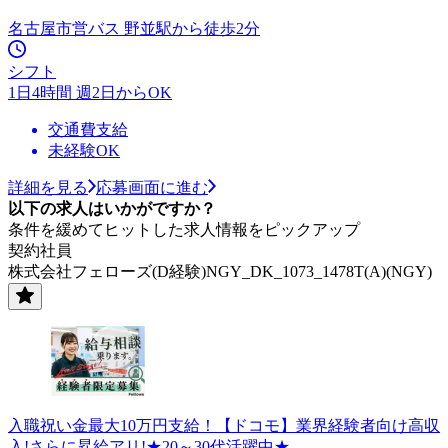
名古屋市営バス 野並駅から徒歩2分
シフト
1日4時間 週2日からOK
交通費支給
未経験OK
詳細を見る
応募画面に進む
以下の求人はいかがですか？
条件を緩めてヒットした求人情報をピックアップ
契約社員
株式会社フェローズ(D経験)NGY_DK_1073_1478T(A)(NGY)
入職祝い金最大10万円支給！【ドコモ】業界経験者向け高収
入!さらに昇給アリ!★20～30代活躍中★