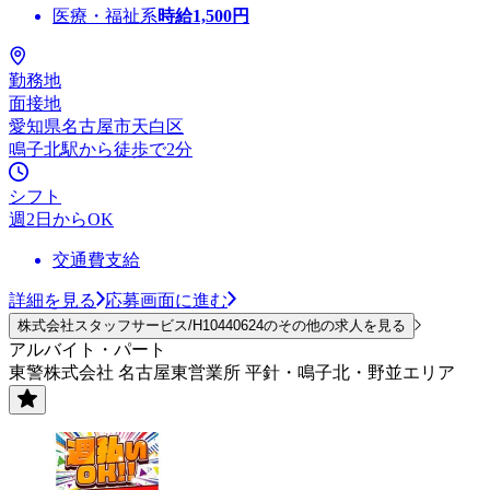
医療・福祉系
時給
1,500
円
勤務地
面接地
愛知県名古屋市天白区
鳴子北駅から徒歩で2分
シフト
週2日からOK
交通費支給
詳細を見る
応募画面に進む
株式会社スタッフサービス/H10440624のその他の求人を見る
アルバイト・パート
東警株式会社 名古屋東営業所 平針・鳴子北・野並エリア