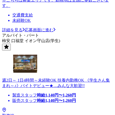
※こちらは募集エリアです。勤務地は全国に多数ございま
す。
交通費支給
未経験OK
詳細を見る
応募画面に進む
アルバイト・パート
柿安 口福堂 イオン守山店(学生)
週2日～ 1日4時間～未経験OK 扶養内勤務OK 《学生さん集
まれ～♪》バイトデビュー★…みんな大歓迎!!
製造スタッフ
時給
1,140
円〜
1,260
円
販売スタッフ
時給
1,140
円〜
1,260
円