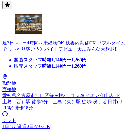
週2日～ 1日4時間～未経験OK 扶養内勤務OK 《フルタイム
でしっかり稼ごう》バイトデビュー★…みんな大歓迎!!
製造スタッフ
時給
1,140
円〜
1,260
円
販売スタッフ
時給
1,140
円〜
1,260
円
勤務地
面接地
愛知県名古屋市守山区笹ヶ根3丁目1228 イオン守山店 1F
上島（西）駅 徒歩5分、上島（東）駅 徒歩6分、春日井(Ｊ
Ｒ)駅 徒歩18分
シフト
1日4時間 週2日からOK