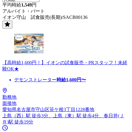
平均時給
1,549
円
アルバイト・パート
イオン守山 試食販売(長期)/SACB00136
【高時給1,600円！】イオンの試食販売・PRスタッフ！未経
験OK★
デモンストレーター
時給
1,600
円〜
勤務地
面接地
愛知県名古屋市守山区笹ケ根3丁目1228番地
上島（西）駅 徒歩3分、上島（東）駅 徒歩4分、春日井(Ｊ
Ｒ)駅 徒歩19分