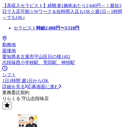
【高収入セラピスト】経験者1施術あたり2,840円～！最短3
日で入店可能☆Wワーク＆短時間入店もOK☆週1日～1時間
～でもOK♪
セラピスト
時給
2,088
円〜
3,510
円
勤務地
面接地
愛知県名古屋市守山区日の後1402
志段味西小学校駅、荒田駅、神領駅
シフト
1日1時間 週1日からOK
詳細を見る
応募画面に進む
業務委託契約
りらくる 守山志段味店