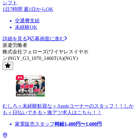
シフト
1日7時間 週1日からOK
交通費支給
未経験OK
詳細を見る
応募画面に進む
派遣労働者
株式会社フェローズ(ワイヤレスイヤホ
ン)NGY_G3_1070_1466T(A)(NGY)
むしろ＜未経験歓迎な＞Appleコーナーのスタッフ！！しか
も＜日払いできる＞激アツ求人はこちら！！
家電販売スタッフ
時給
1,400
円〜
1,600
円