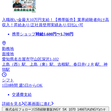
入職祝い金最大10万円支給！【携帯販売】業界経験者向け高
収入！昇給あり/正社員登用実績あり/日払い可
携帯ショップ
時給
1,600
円〜
1,700
円
勤務地
面接地
愛知県名古屋市守山区深沢1-102
上島（西）駅、上島（東）駅、吉根駅、春日井(ＪＲ)駅、神
領駅
シフト
1日8時間 週5日からOK
交通費支給
詳細を見る
応募画面に進む
株式会社フェローズ(SB経験量販)NGY_SK_1070_1466T(A)(NGY)のそ