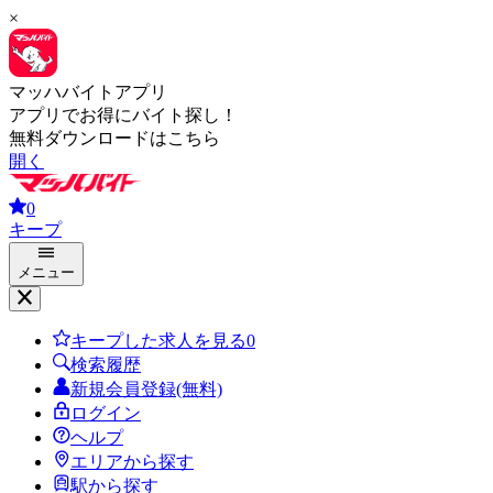
×
マッハバイトアプリ
アプリでお得にバイト探し！
無料ダウンロードはこちら
開く
0
キープ
メニュー
キープした求人を見る
0
検索履歴
新規会員登録(無料)
ログイン
ヘルプ
エリアから探す
駅から探す