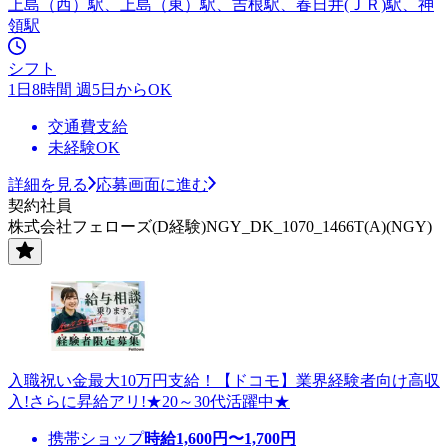
上島（西）駅、上島（東）駅、吉根駅、春日井(ＪＲ)駅、神
領駅
シフト
1日8時間 週5日からOK
交通費支給
未経験OK
詳細を見る
応募画面に進む
契約社員
株式会社フェローズ(D経験)NGY_DK_1070_1466T(A)(NGY)
入職祝い金最大10万円支給！【ドコモ】業界経験者向け高収
入!さらに昇給アリ!★20～30代活躍中★
携帯ショップ
時給
1,600
円〜
1,700
円