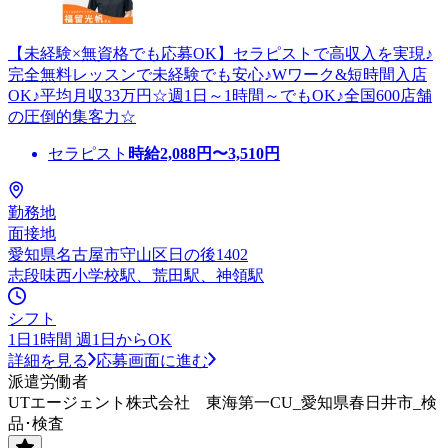
【未経験×無資格でも応募OK】セラピストで高収入を実現♪
完全無料レッスンで未経験でも安心♪Wワーク&短時間入店
OK♪平均月収33万円☆週1日～1時間～でもOK♪全国600店舗
の圧倒的集客力☆
セラピスト
時給
2,088
円〜
3,510
円
勤務地
面接地
愛知県名古屋市守山区日の後1402
志段味西小学校駅、荒田駅、神領駅
シフト
1日1時間 週1日からOK
詳細を見る
応募画面に進む
派遣労働者
UTエージェント株式会社 東海第一CU_愛知県春日井市_検
品･検査