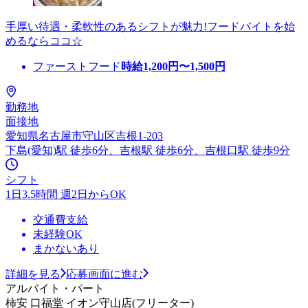
手厚い待遇・柔軟性のあるシフトが魅力!フードバイトを始
めるならココ☆
ファーストフード
時給
1,200
円〜
1,500
円
勤務地
面接地
愛知県名古屋市守山区吉根1-203
下島(愛知)駅 徒歩6分、吉根駅 徒歩6分、吉根口駅 徒歩9分
シフト
1日3.5時間 週2日からOK
交通費支給
未経験OK
まかないあり
詳細を見る
応募画面に進む
アルバイト・パート
柿安 口福堂 イオン守山店(フリーター)