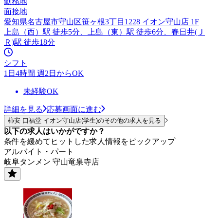
勤務地
面接地
愛知県名古屋市守山区笹ヶ根3丁目1228 イオン守山店 1F
上島（西）駅 徒歩5分、上島（東）駅 徒歩6分、春日井(Ｊ
Ｒ)駅 徒歩18分
シフト
1日4時間 週2日からOK
未経験OK
詳細を見る
応募画面に進む
柿安 口福堂 イオン守山店(学生)のその他の求人を見る
以下の求人はいかがですか？
条件を緩めてヒットした求人情報をピックアップ
アルバイト・パート
岐阜タンメン 守山竜泉寺店