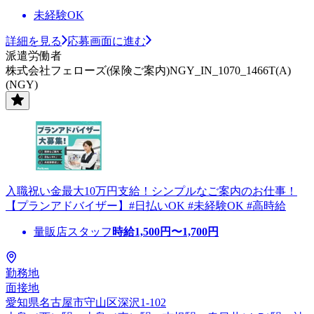
未経験OK
詳細を見る
応募画面に進む
派遣労働者
株式会社フェローズ(保険ご案内)NGY_IN_1070_1466T(A)
(NGY)
入職祝い金最大10万円支給！シンプルなご案内のお仕事！
【プランアドバイザー】#日払いOK #未経験OK #高時給
量販店スタッフ
時給
1,500
円〜
1,700
円
勤務地
面接地
愛知県名古屋市守山区深沢1-102