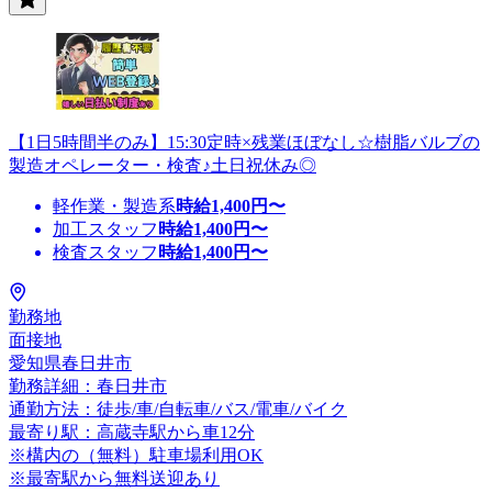
【1日5時間半のみ】15:30定時×残業ほぼなし☆樹脂バルブの
製造オペレーター・検査♪土日祝休み◎
軽作業・製造系
時給
1,400
円〜
加工スタッフ
時給
1,400
円〜
検査スタッフ
時給
1,400
円〜
勤務地
面接地
愛知県春日井市
勤務詳細：春日井市
通勤方法：徒歩/車/自転車/バス/電車/バイク
最寄り駅：高蔵寺駅から車12分
※構内の（無料）駐車場利用OK
※最寄駅から無料送迎あり