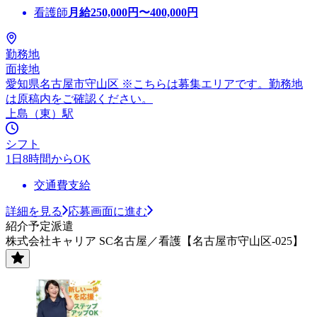
看護師
月給
250,000
円〜
400,000
円
勤務地
面接地
愛知県名古屋市守山区 ※こちらは募集エリアです。勤務地
は原稿内をご確認ください。
上島（東）駅
シフト
1日8時間からOK
交通費支給
詳細を見る
応募画面に進む
紹介予定派遣
株式会社キャリア SC名古屋／看護【名古屋市守山区-025】