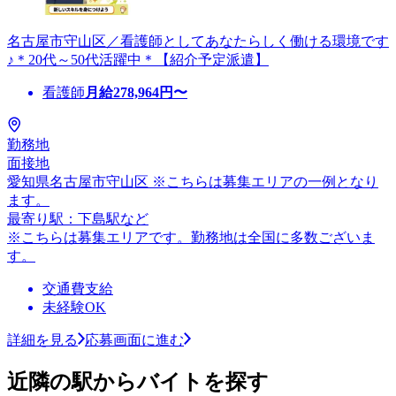
名古屋市守山区／看護師としてあなたらしく働ける環境です
♪＊20代～50代活躍中＊【紹介予定派遣】
看護師
月給
278,964
円〜
勤務地
面接地
愛知県名古屋市守山区 ※こちらは募集エリアの一例となり
ます。
最寄り駅：下島駅など
※こちらは募集エリアです。勤務地は全国に多数ございま
す。
交通費支給
未経験OK
詳細を見る
応募画面に進む
近隣の駅からバイトを探す