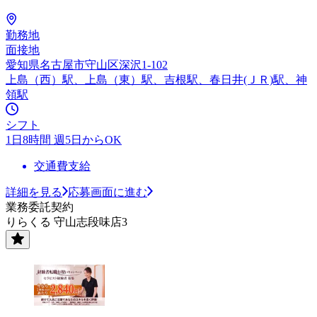
勤務地
面接地
愛知県名古屋市守山区深沢1-102
上島（西）駅、上島（東）駅、吉根駅、春日井(ＪＲ)駅、神
領駅
シフト
1日8時間 週5日からOK
交通費支給
詳細を見る
応募画面に進む
業務委託契約
りらくる 守山志段味店3