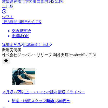
愛知県豊橋市大岩町西郷内145-51階
二川駅
シフト
1日8時間 週5日からOK
交通費支給
未経験OK
詳細を見る
応募画面に進む
派遣労働者
株式会社ジャパン・リリーフ 刈谷支店/mwdrmhR-17131
＜月収27万以上！＞1.5tでの建材配送ドライバー
配送・物流スタッフ
時給
1,500
円〜