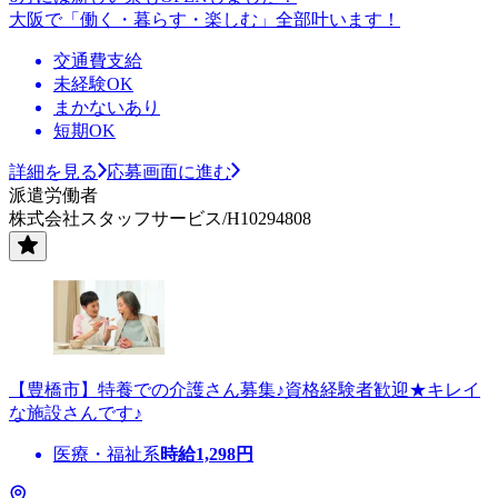
大阪で「働く・暮らす・楽しむ」全部叶います！
交通費支給
未経験OK
まかないあり
短期OK
詳細を見る
応募画面に進む
派遣労働者
株式会社スタッフサービス/H10294808
【豊橋市】特養での介護さん募集♪資格経験者歓迎★キレイ
な施設さんです♪
医療・福祉系
時給
1,298
円