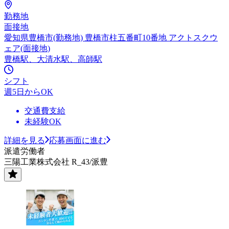
勤務地
面接地
愛知県豊橋市(勤務地) 豊橋市柱五番町10番地 アクトスクウ
ェア(面接地)
豊橋駅、大清水駅、高師駅
シフト
週5日からOK
交通費支給
未経験OK
詳細を見る
応募画面に進む
派遣労働者
三陽工業株式会社 R_43/派豊