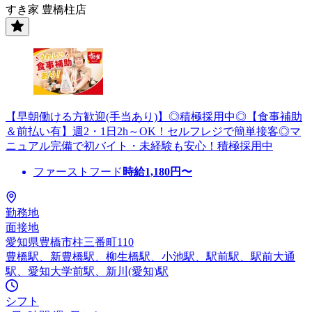
すき家 豊橋柱店
【早朝働ける方歓迎(手当あり)】◎積極採用中◎【食事補助
＆前払い有】週2・1日2h～OK！セルフレジで簡単接客◎マ
ニュアル完備で初バイト・未経験も安心！積極採用中
ファーストフード
時給
1,180
円〜
勤務地
面接地
愛知県豊橋市柱三番町110
豊橋駅、新豊橋駅、柳生橋駅、小池駅、駅前駅、駅前大通
駅、愛知大学前駅、新川(愛知)駅
シフト