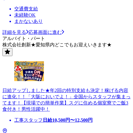
交通費支給
未経験OK
まかないあり
詳細を見る
応募画面に進む
アルバイト・パート
株式会社創新★愛知県内どこでもお迎えいきます★
日給アップしました★年2回の特別支給も決定！稼げる内容
に進化！！「大阪においでよ！」全国からスタッフが集まっ
てます！【現場での簡単作業】スグに住める個室寮でご飯3
食付き！男性活躍中！
工事スタッフ
日給
10,500
円〜
12,500
円