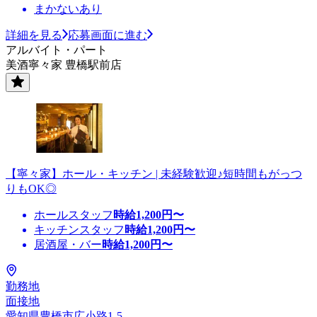
まかないあり
詳細を見る
応募画面に進む
アルバイト・パート
美酒寧々家 豊橋駅前店
【寧々家】ホール・キッチン | 未経験歓迎♪短時間もがっつ
りもOK◎
ホールスタッフ
時給
1,200
円〜
キッチンスタッフ
時給
1,200
円〜
居酒屋・バー
時給
1,200
円〜
勤務地
面接地
愛知県豊橋市広小路1-5