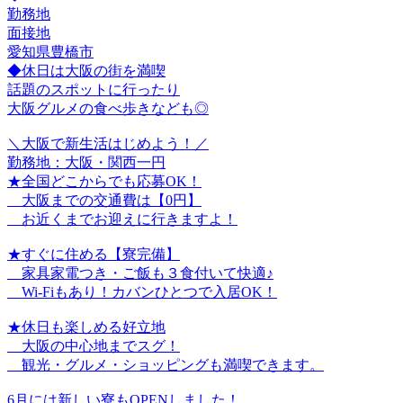
勤務地
面接地
愛知県豊橋市
◆休日は大阪の街を満喫
話題のスポットに行ったり
大阪グルメの食べ歩きなども◎
＼大阪で新生活はじめよう！／
勤務地：大阪・関西一円
★全国どこからでも応募OK！
大阪までの交通費は【0円】
お近くまでお迎えに行きますよ！
★すぐに住める【寮完備】
家具家電つき・ご飯も３食付いて快適♪
Wi-Fiもあり！カバンひとつで入居OK！
★休日も楽しめる好立地
大阪の中心地までスグ！
観光・グルメ・ショッピングも満喫できます。
6月には新しい寮もOPENしました！