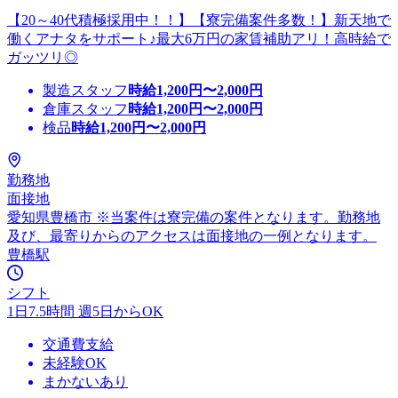
【20～40代積極採用中！！】【寮完備案件多数！】新天地で
働くアナタをサポート♪最大6万円の家賃補助アリ！高時給で
ガッツリ◎
製造スタッフ
時給
1,200
円〜
2,000
円
倉庫スタッフ
時給
1,200
円〜
2,000
円
検品
時給
1,200
円〜
2,000
円
勤務地
面接地
愛知県豊橋市 ※当案件は寮完備の案件となります。勤務地
及び、最寄りからのアクセスは面接地の一例となります。
豊橋駅
シフト
1日7.5時間 週5日からOK
交通費支給
未経験OK
まかないあり