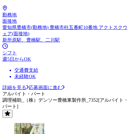
勤務地
面接地
愛知県豊橋市(勤務地) 豊橋市柱五番町10番地 アクトスクウ
ェア(面接地)
新所原駅、豊橋駅、二川駅
シフト
週5日からOK
交通費支給
未経験OK
詳細を見る
応募画面に進む
アルバイト・パート
調理補助_（株）デンソー豊橋東製作所_7352[アルバイト・
パート]