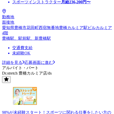
スポーツインストラクター
月給
236,200
円〜
勤務地
面接地
愛知県豊橋市花田町西宿無番地豊橋カルミア駅ビルカルミア
4階
豊橋駅、駅前駅、新豊橋駅
交通費支給
未経験OK
詳細を見る
応募画面に進む
アルバイト・パート
Dr.stretch 豊橋カルミア店/ds
98%が未経験スタート！スポーツに関わる仕事をしたい方の