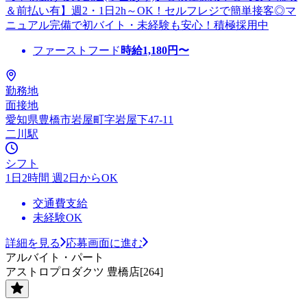
＆前払い有】週2・1日2h～OK！セルフレジで簡単接客◎マ
ニュアル完備で初バイト・未経験も安心！積極採用中
ファーストフード
時給
1,180
円〜
勤務地
面接地
愛知県豊橋市岩屋町字岩屋下47-11
二川駅
シフト
1日2時間 週2日からOK
交通費支給
未経験OK
詳細を見る
応募画面に進む
アルバイト・パート
アストロプロダクツ 豊橋店[264]