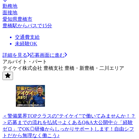
勤務地
面接地
愛知県豊橋市
豊橋駅からバスで15分
交通費支給
未経験OK
詳細を見る
応募画面に進む
アルバイト・パート
テイケイ株式会社 豊橋支社 豊橋・新豊橋・二川エリア
＜警備業界TOPクラスの”テイケイ”で働いてみませんか！？
＞応募までの流れを払拭⇒よくあるQ&A大公開中☆「経験
ゼロ」でOK◎研修からしっかりサポートします！自由シフ
トだから無理なく働こう♪