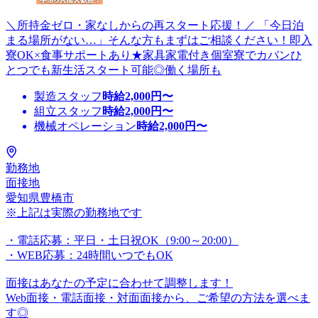
＼所持金ゼロ・家なしからの再スタート応援！／ 「今日泊
まる場所がない…」そんな方もまずはご相談ください！即入
寮OK×食事サポートあり★家具家電付き個室寮でカバンひ
とつでも新生活スタート可能◎働く場所も
製造スタッフ
時給
2,000
円〜
組立スタッフ
時給
2,000
円〜
機械オペレーション
時給
2,000
円〜
勤務地
面接地
愛知県豊橋市
※上記は実際の勤務地です
・電話応募：平日・土日祝OK（9:00～20:00）
・WEB応募：24時間いつでもOK
面接はあなたの予定に合わせて調整します！
Web面接・電話面接・対面面接から、ご希望の方法を選べま
す◎