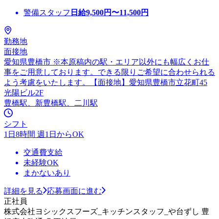
警備スタッフ
日給
9,500
円〜
11,500
円
勤務地
面接地
愛知県豊橋市 ※本原稿内の駅・エリア以外にも幅広くお仕
事をご用意しております。できる限りご希望に合わせられる
よう考慮をいたします。【面接地】愛知県豊橋市立花町45
光陽ビル2F
豊橋駅、新豊橋駅、二川駅
シフト
1日8時間 週1日からOK
交通費支給
未経験OK
まかないあり
詳細を見る
応募画面に進む
正社員
株式会社ヨシックスフーズ_キッチンスタッフ_や台ずし 豊