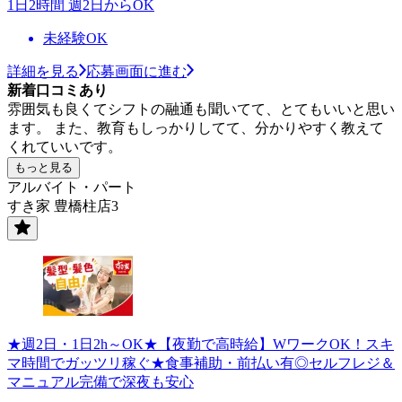
1日2時間 週2日からOK
未経験OK
詳細を見る
応募画面に進む
新着口コミあり
雰囲気も良くてシフトの融通も聞いてて、とてもいいと思い
ます。 また、教育もしっかりしてて、分かりやすく教えて
くれていいです。
もっと見る
アルバイト・パート
すき家 豊橋柱店3
★週2日・1日2h～OK★【夜勤で高時給】WワークOK！スキ
マ時間でガッツリ稼ぐ★食事補助・前払い有◎セルフレジ＆
マニュアル完備で深夜も安心