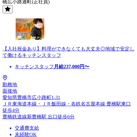
橋広小路通町(正社員)
【入社祝金あり】料理ができなくても大丈夫◎地域で安定し
て働けるキッチンスタッフ
キッチンスタッフ
月給
237,000
円〜
勤務地
面接地
愛知県豊橋市広小路町1-31
ＪＲ東海道本線・ＪＲ飯田線・名鉄名古屋本線 豊橋駅東口
徒歩4分
豊橋鉄道線新豊橋駅 出口徒歩6分
交通費支給
未経験OK