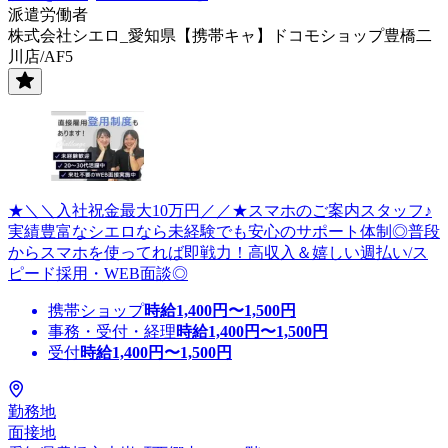
派遣労働者
株式会社シエロ_愛知県【携帯キャ】ドコモショップ豊橋二
川店/AF5
★＼＼入社祝金最大10万円／／★スマホのご案内スタッフ♪
実績豊富なシエロなら未経験でも安心のサポート体制◎普段
からスマホを使ってれば即戦力！高収入＆嬉しい週払い/ス
ピード採用・WEB面談◎
携帯ショップ
時給
1,400
円〜
1,500
円
事務・受付・経理
時給
1,400
円〜
1,500
円
受付
時給
1,400
円〜
1,500
円
勤務地
面接地