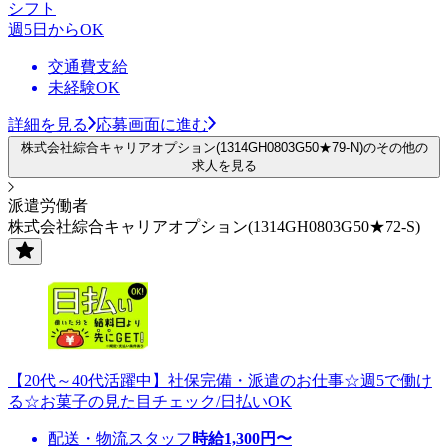
シフト
週5日からOK
交通費支給
未経験OK
詳細を見る
応募画面に進む
株式会社綜合キャリアオプション(1314GH0803G50★79-N)のその他の
求人を見る
派遣労働者
株式会社綜合キャリアオプション(1314GH0803G50★72-S)
【20代～40代活躍中】社保完備・派遣のお仕事☆週5で働け
る☆お菓子の見た目チェック/日払いOK
配送・物流スタッフ
時給
1,300
円〜