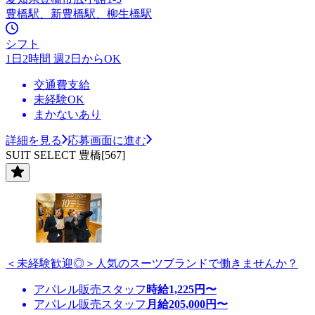
豊橋駅、新豊橋駅、柳生橋駅
シフト
1日2時間 週2日からOK
交通費支給
未経験OK
まかないあり
詳細を見る
応募画面に進む
SUIT SELECT 豊橋[567]
＜未経験歓迎◎＞人気のスーツブランドで働きませんか？
アパレル販売スタッフ
時給
1,225
円〜
アパレル販売スタッフ
月給
205,000
円〜