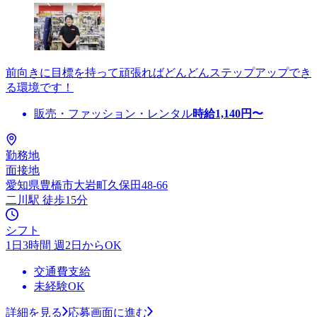
前向きに目標を持って頑張ればどんどんステップアップでき
る環境です！
販売・ファッション・レンタル
時給
1,140
円〜
勤務地
面接地
愛知県豊橋市大岩町久保田48-66
二川駅 徒歩15分
シフト
1日3時間 週2日からOK
交通費支給
未経験OK
詳細を見る
応募画面に進む