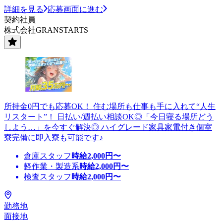
詳細を見る
応募画面に進む
契約社員
株式会社GRANSTARTS
所持金0円でも応募OK！ 住む場所も仕事も手に入れて“人生
リスタート”！ 日払い/週払い相談OK◎「今日寝る場所どう
しよう…」を今すぐ解決◎ ハイグレード家具家電付き個室
寮完備に即入寮も可能です♪
倉庫スタッフ
時給
2,000
円〜
軽作業・製造系
時給
2,000
円〜
検査スタッフ
時給
2,000
円〜
勤務地
面接地