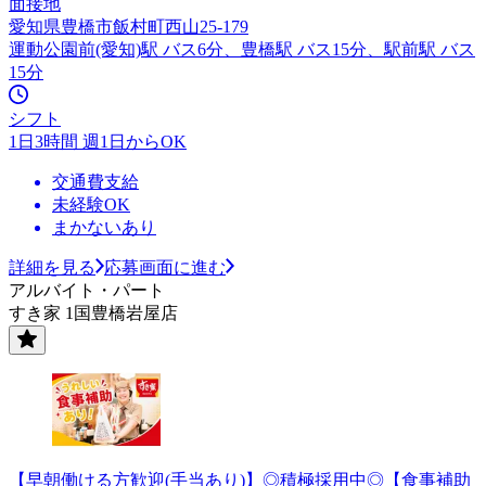
面接地
愛知県豊橋市飯村町西山25-179
運動公園前(愛知)駅 バス6分、豊橋駅 バス15分、駅前駅 バス
15分
シフト
1日3時間 週1日からOK
交通費支給
未経験OK
まかないあり
詳細を見る
応募画面に進む
アルバイト・パート
すき家 1国豊橋岩屋店
【早朝働ける方歓迎(手当あり)】◎積極採用中◎【食事補助