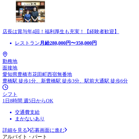
店長は賞与年4回！福利厚生も充実！【経験者歓迎】
レストラン
月給
280,000
円〜
350,000
円
勤務地
面接地
愛知県豊橋市花田町西宿無番地
豊橋駅 徒歩1分、新豊橋駅 徒歩3分、駅前大通駅 徒歩6分
シフト
1日8時間 週5日からOK
交通費支給
まかないあり
詳細を見る
応募画面に進む
アルバイト・パート