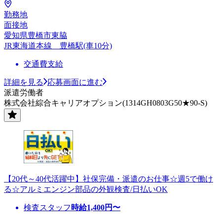
勤務地
面接地
愛知県豊橋市東脇
JR東海道本線 豊橋駅(車10分)
交通費支給
詳細を見る
応募画面に進む
派遣労働者
株式会社綜合キャリアオプション(1314GH0803G50★90-S)
【20代～40代活躍中】社保完備・派遣のお仕事☆週5で働け
る☆アルミエンジン部品の外観検査/日払いOK
検査スタッフ
時給
1,400
円〜