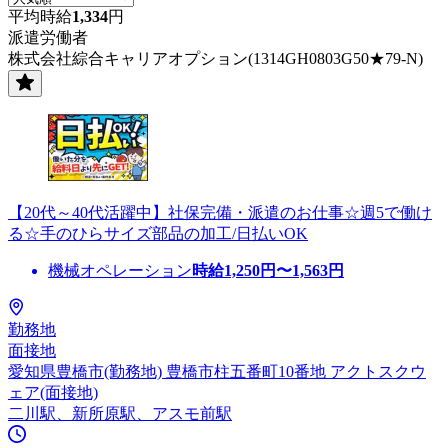
平均時給
1,334
円
派遣労働者
株式会社綜合キャリアオプション(1314GH0803G50★79-N)
【20代～40代活躍中】社保完備・派遣のお仕事☆週5で働け
る☆手のひらサイズ部品の加工/日払いOK
機械オペレーション
時給
1,250
円〜
1,563
円
勤務地
面接地
愛知県豊橋市(勤務地) 豊橋市柱五番町10番地 アクトスクウ
ェア(面接地)
二川駅、新所原駅、アスモ前駅