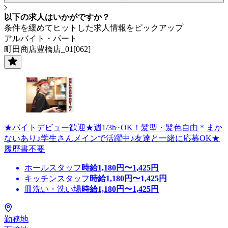
以下の求人はいかがですか？
条件を緩めてヒットした求人情報をピックアップ
アルバイト・パート
町田商店豊橋店_01[062]
★バイトデビュー歓迎★週1/3h~OK！髪型・髪色自由＊まか
ないあり♪学生さんメインで活躍中♪友達と一緒に応募OK★
履歴書不要
ホールスタッフ
時給
1,180
円〜
1,425
円
キッチンスタッフ
時給
1,180
円〜
1,425
円
皿洗い・洗い場
時給
1,180
円〜
1,425
円
勤務地