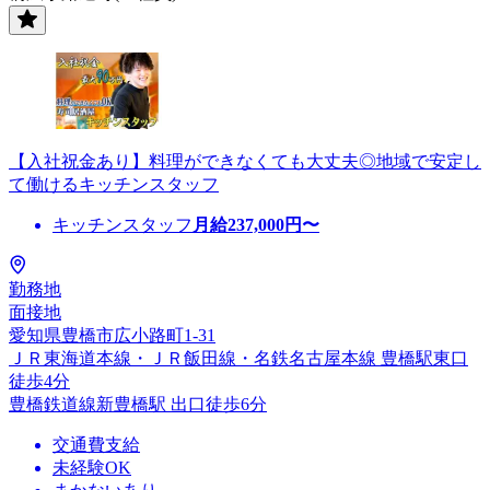
【入社祝金あり】料理ができなくても大丈夫◎地域で安定し
て働けるキッチンスタッフ
キッチンスタッフ
月給
237,000
円〜
勤務地
面接地
愛知県豊橋市広小路町1-31
ＪＲ東海道本線・ＪＲ飯田線・名鉄名古屋本線 豊橋駅東口
徒歩4分
豊橋鉄道線新豊橋駅 出口徒歩6分
交通費支給
未経験OK