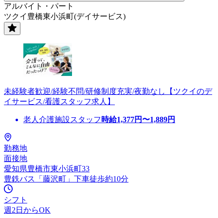
アルバイト・パート
ツクイ豊橋東小浜町(デイサービス)
未経験者歓迎/経験不問/研修制度充実/夜勤なし【ツクイのデ
イサービス/看護スタッフ求人】
老人介護施設スタッフ
時給
1,377
円〜
1,889
円
勤務地
面接地
愛知県豊橋市東小浜町33
豊鉄バス「藤沢町」下車徒歩約10分
シフト
週2日からOK