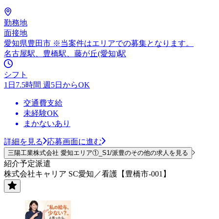
勤務地
面接地
愛知県豊田市 ※当案件はエリアでの募集となります。
名古屋駅、豊橋駅、藤が丘(愛知)駅
シフト
1日7.5時間 週5日からOK
交通費支給
未経験OK
まかないあり
詳細を見る
応募画面に進む
三陽工業株式会社 愛知エリア①_S1/派豊のその他の求人を見る
紹介予定派遣
株式会社キャリア SC愛知／看護【豊橋市-001】