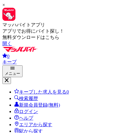
×
マッハバイトアプリ
アプリでお得にバイト探し！
無料ダウンロードはこちら
開く
0
キープ
メニュー
キープした求人を見る
0
検索履歴
新規会員登録(無料)
ログイン
ヘルプ
エリアから探す
駅から探す