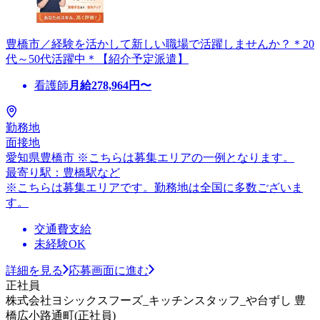
豊橋市／経験を活かして新しい職場で活躍しませんか？＊20
代～50代活躍中＊【紹介予定派遣】
看護師
月給
278,964
円〜
勤務地
面接地
愛知県豊橋市 ※こちらは募集エリアの一例となります。
最寄り駅：豊橋駅など
※こちらは募集エリアです。勤務地は全国に多数ございま
す。
交通費支給
未経験OK
詳細を見る
応募画面に進む
正社員
株式会社ヨシックスフーズ_キッチンスタッフ_や台ずし 豊
橋広小路通町(正社員)