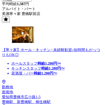
平均時給
1,587
円
アルバイト・パート
美酒寧々家 豊橋駅前店
【寧々家】ホール・キッチン | 未経験歓迎♪短時間もがっつ
りもOK◎
ホールスタッフ
時給
1,200
円〜
キッチンスタッフ
時給
1,200
円〜
居酒屋・バー
時給
1,200
円〜
勤務地
面接地
愛知県豊橋市広小路1-5
豊橋駅、新豊橋駅、柳生橋駅