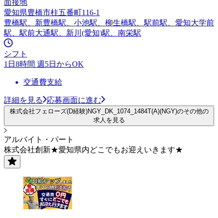
面接地
愛知県豊橋市柱五番町116-1
豊橋駅、新豊橋駅、小池駅、柳生橋駅、駅前駅、愛知大学前
駅、駅前大通駅、新川(愛知)駅、南栄駅
シフト
1日8時間 週5日からOK
交通費支給
詳細を見る
応募画面に進む
株式会社フェローズ(D経験)NGY_DK_1074_1484T(A)(NGY)のその他の
求人を見る
アルバイト・パート
株式会社創新★愛知県内どこでもお迎えいきます★