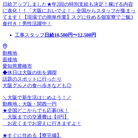
日給アップしました★年2回の特別支給も決定！稼げる内容
に進化！！「大阪においでよ！」全国からスタッフが集まっ
てます！【現場での簡単作業】スグに住める個室寮でご飯3
食付き！男性活躍中！
工事スタッフ
日給
10,500
円〜
12,500
円
勤務地
面接地
愛知県豊橋市
◆休日は大阪の街を満喫
話題のスポットに行ったり
大阪グルメの食べ歩きなども◎
＼大阪で新生活はじめよう！／
勤務地：大阪・関西一円
★全国どこからでも応募OK！
大阪までの交通費は【0円】
お近くまでお迎えに行きますよ！
★すぐに住める【寮完備】