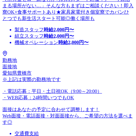
まる場所がない…」そんな方もまずはご相談ください！即入
寮OK×食事サポートあり★家具家電付き個室寮でカバンひ
とつでも新生活スタート可能◎働く場所も
製造スタッフ
時給
2,000
円〜
組立スタッフ
時給
2,000
円〜
機械オペレーション
時給
2,000
円〜
勤務地
面接地
愛知県豊橋市
※上記は実際の勤務地です
・電話応募：平日・土日祝OK（9:00～20:00）
・WEB応募：24時間いつでもOK
面接はあなたの予定に合わせて調整します！
Web面接・電話面接・対面面接から、ご希望の方法を選べま
す◎
交通費支給