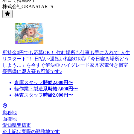
本日で掲載終了
株式会社GRANSTARTS
所持金0円でも応募OK！ 住む場所も仕事も手に入れて“人生
リスタート”！ 日払い/週払い相談OK◎「今日寝る場所どう
しよう…」を今すぐ解決◎ ハイグレード家具家電付き個室
寮完備に即入寮も可能です♪
倉庫スタッフ
時給
2,000
円〜
軽作業・製造系
時給
2,000
円〜
検査スタッフ
時給
2,000
円〜
勤務地
面接地
愛知県豊橋市
※上記は実際の勤務地です