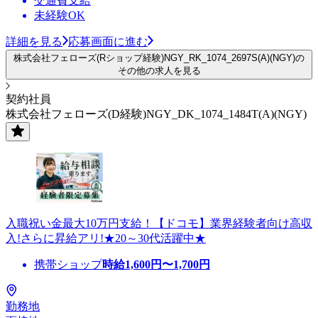
交通費支給
未経験OK
詳細を見る
応募画面に進む
株式会社フェローズ(Rショップ経験)NGY_RK_1074_2697S(A)(NGY)の
その他の求人を見る
契約社員
株式会社フェローズ(D経験)NGY_DK_1074_1484T(A)(NGY)
入職祝い金最大10万円支給！【ドコモ】業界経験者向け高収
入!さらに昇給アリ!★20～30代活躍中★
携帯ショップ
時給
1,600
円〜
1,700
円
勤務地