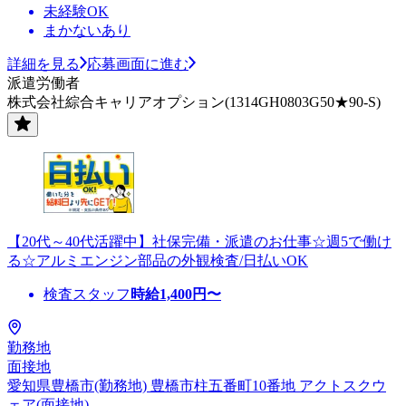
未経験OK
まかないあり
詳細を見る
応募画面に進む
派遣労働者
株式会社綜合キャリアオプション(1314GH0803G50★90-S)
【20代～40代活躍中】社保完備・派遣のお仕事☆週5で働け
る☆アルミエンジン部品の外観検査/日払いOK
検査スタッフ
時給
1,400
円〜
勤務地
面接地
愛知県豊橋市(勤務地) 豊橋市柱五番町10番地 アクトスクウ
ェア(面接地)