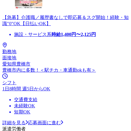
【急募】介護職／履歴書なしで即応募＆スグ開始！経験・知
識"0"OK【日払いOK】
施設・サービス系
時給
1,400
円〜
2,125
円
勤務地
面接地
愛知県豊橋市
豊橋市内に多数！＜駅チカ・車通勤okも有＞
シフト
1日8時間 週5日からOK
交通費支給
未経験OK
短期OK
詳細を見る
応募画面に進む
派遣労働者