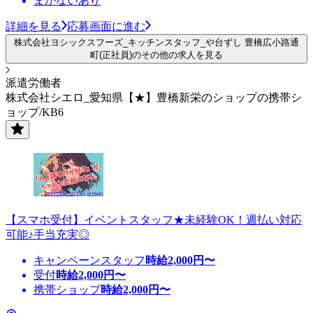
まかないあり
詳細を見る
応募画面に進む
株式会社ヨシックスフーズ_キッチンスタッフ_や台ずし 豊橋広小路通
町(正社員)のその他の求人を見る
派遣労働者
株式会社シエロ_愛知県【★】豊橋新栄のショップの携帯シ
ョップ/KB6
【スマホ受付】イベントスタッフ★未経験OK！週払い対応
可能♪手当充実◎
キャンペーンスタッフ
時給
2,000
円〜
受付
時給
2,000
円〜
携帯ショップ
時給
2,000
円〜