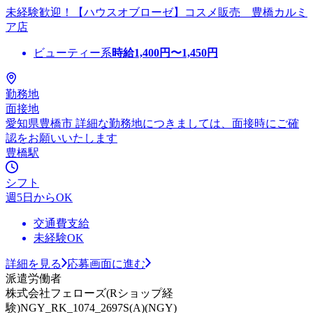
未経験歓迎！【ハウスオブローゼ】コスメ販売 豊橋カルミ
ア店
ビューティー系
時給
1,400
円〜
1,450
円
勤務地
面接地
愛知県豊橋市 詳細な勤務地につきましては、面接時にご確
認をお願いいたします
豊橋駅
シフト
週5日からOK
交通費支給
未経験OK
詳細を見る
応募画面に進む
派遣労働者
株式会社フェローズ(Rショップ経
験)NGY_RK_1074_2697S(A)(NGY)