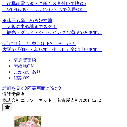
家具家電つき・ご飯も３食付いて快適♪
Wi-Fiもあり！カバンひとつで入居OK！
★休日も楽しめる好立地
大阪の中心地までスグ！
観光・グルメ・ショッピングも満喫できます。
6月には新しい寮もOPENしました！
大阪で「働く・暮らす・楽しむ」全部叶います！
交通費支給
未経験OK
まかないあり
短期OK
詳細を見る
応募画面に進む
派遣労働者
株式会社ニッソーネット 名古屋支社/1201_6272