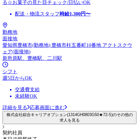
る☆お菓子の見た目チェック/日払いOK
配送・物流スタッフ
時給
1,300
円〜
勤務地
面接地
愛知県豊橋市(勤務地) 豊橋市柱五番町10番地 アクトスクウ
ェア(面接地)
新所原駅、豊橋駅、二川駅
シフト
週5日からOK
交通費支給
未経験OK
詳細を見る
応募画面に進む
株式会社綜合キャリアオプション(1314GH0803G50★72-S)のその他の
求人を見る
契約社員