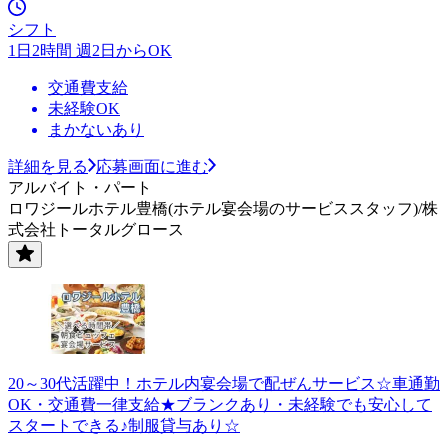
シフト
1日2時間 週2日からOK
交通費支給
未経験OK
まかないあり
詳細を見る
応募画面に進む
アルバイト・パート
ロワジールホテル豊橋(ホテル宴会場のサービススタッフ)/株
式会社トータルグロース
20～30代活躍中！ホテル内宴会場で配ぜんサービス☆車通勤
OK・交通費一律支給★ブランクあり・未経験でも安心して
スタートできる♪制服貸与あり☆