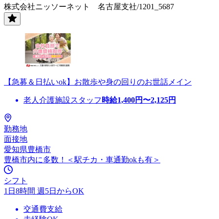
株式会社ニッソーネット 名古屋支社/1201_5687
【急募＆日払いok】お散歩や身の回りのお世話メイン
老人介護施設スタッフ
時給
1,400
円〜
2,125
円
勤務地
面接地
愛知県豊橋市
豊橋市内に多数！＜駅チカ・車通勤okも有＞
シフト
1日8時間 週5日からOK
交通費支給