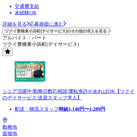
交通費支給
未経験OK
詳細を見る
応募画面に進む
ツクイ豊橋東小浜町(デイサービス)のその他の求人を見る
アルバイト・パート
ツクイ豊橋東小浜町(デイサービス)
シニア活躍中/勤務日数応相談/運転免許があればOK【ツクイ
のデイサービス/送迎スタッフ求人】
配送・物流スタッフ
時給
1,140
円〜
1,289
円
勤務地
面接地