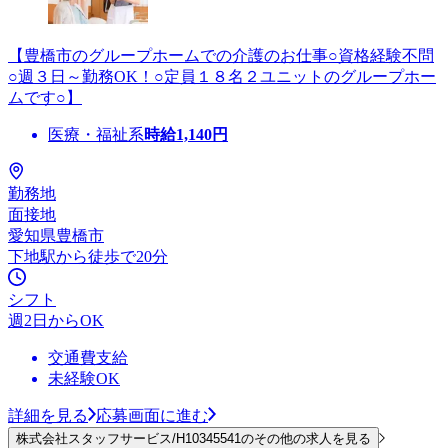
【豊橋市のグループホームでの介護のお仕事○資格経験不問
○週３日～勤務OK！○定員１８名２ユニットのグループホー
ムです○】
医療・福祉系
時給
1,140
円
勤務地
面接地
愛知県豊橋市
下地駅から徒歩で20分
シフト
週2日からOK
交通費支給
未経験OK
詳細を見る
応募画面に進む
株式会社スタッフサービス/H10345541のその他の求人を見る