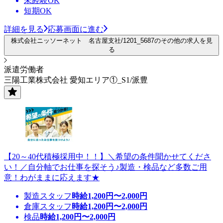
未経験OK
短期OK
詳細を見る
応募画面に進む
株式会社ニッソーネット 名古屋支社/1201_5687のその他の求人を見
る
派遣労働者
三陽工業株式会社 愛知エリア①_S1/派豊
【20～40代積極採用中！！】＼希望の条件聞かせてくださ
い！／自分軸でお仕事を探そう♪製造・検品など多数ご用
意！わがままに応えます★
製造スタッフ
時給
1,200
円〜
2,000
円
倉庫スタッフ
時給
1,200
円〜
2,000
円
検品
時給
1,200
円〜
2,000
円