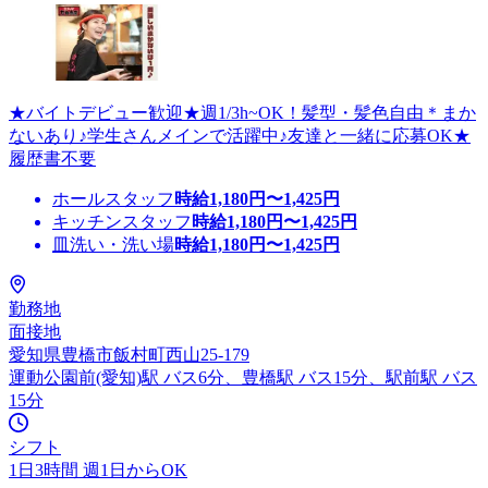
★バイトデビュー歓迎★週1/3h~OK！髪型・髪色自由＊まか
ないあり♪学生さんメインで活躍中♪友達と一緒に応募OK★
履歴書不要
ホールスタッフ
時給
1,180
円〜
1,425
円
キッチンスタッフ
時給
1,180
円〜
1,425
円
皿洗い・洗い場
時給
1,180
円〜
1,425
円
勤務地
面接地
愛知県豊橋市飯村町西山25-179
運動公園前(愛知)駅 バス6分、豊橋駅 バス15分、駅前駅 バス
15分
シフト
1日3時間 週1日からOK