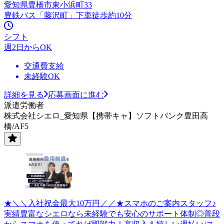
愛知県豊橋市東小浜町33
豊鉄バス「藤沢町」下車徒歩約10分
シフト
週2日からOK
交通費支給
未経験OK
詳細を見る
応募画面に進む
派遣労働者
株式会社シエロ_愛知県【携帯キャ】ソフトバンク豊田高
橋/AF5
★＼＼入社祝金最大10万円／／★スマホのご案内スタッフ♪
実績豊富なシエロなら未経験でも安心のサポート体制◎普段