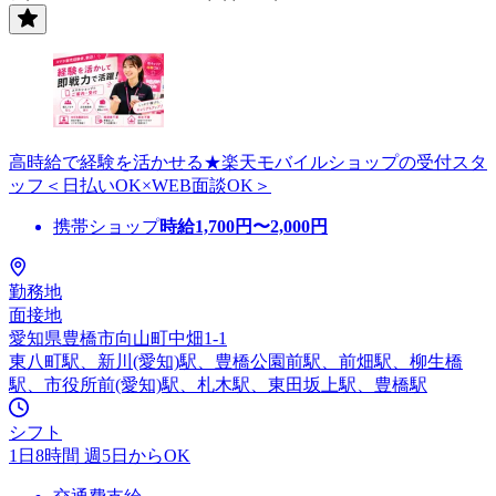
高時給で経験を活かせる★楽天モバイルショップの受付スタ
ッフ＜日払いOK×WEB面談OK＞
携帯ショップ
時給
1,700
円〜
2,000
円
勤務地
面接地
愛知県豊橋市向山町中畑1-1
東八町駅、新川(愛知)駅、豊橋公園前駅、前畑駅、柳生橋
駅、市役所前(愛知)駅、札木駅、東田坂上駅、豊橋駅
シフト
1日8時間 週5日からOK