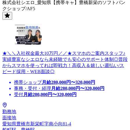
株式会社シエロ_愛知県【携帯キャ】豊橋新栄のソフトバン
クショップ/AF5
★＼＼入社祝金最大10万円／／★スマホのご案内スタッフ♪
実績豊富なシエロなら未経験でも安心のサポート体制◎普段
からスマホを使ってれば即戦力！高収入＆嬉しい週払い/ス
ピード採用・WEB面談◎
携帯ショップ
月給
280,000
円〜
320,000
円
事務・受付・経理
月給
280,000
円〜
320,000
円
受付
月給
280,000
円〜
320,000
円
勤務地
面接地
愛知県豊橋市新栄町字南小向81-4
船町駅、豊橋駅