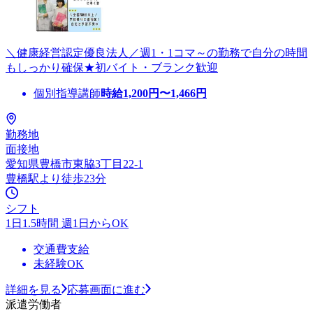
＼健康経営認定優良法人／週1・1コマ～の勤務で自分の時間
もしっかり確保★初バイト・ブランク歓迎
個別指導講師
時給
1,200
円〜
1,466
円
勤務地
面接地
愛知県豊橋市東脇3丁目22-1
豊橋駅より徒歩23分
シフト
1日1.5時間 週1日からOK
交通費支給
未経験OK
詳細を見る
応募画面に進む
派遣労働者