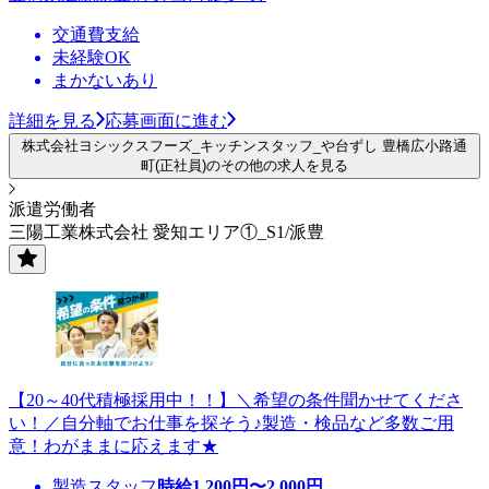
交通費支給
未経験OK
まかないあり
詳細を見る
応募画面に進む
株式会社ヨシックスフーズ_キッチンスタッフ_や台ずし 豊橋広小路通
町(正社員)のその他の求人を見る
派遣労働者
三陽工業株式会社 愛知エリア①_S1/派豊
【20～40代積極採用中！！】＼希望の条件聞かせてくださ
い！／自分軸でお仕事を探そう♪製造・検品など多数ご用
意！わがままに応えます★
製造スタッフ
時給
1,200
円〜
2,000
円