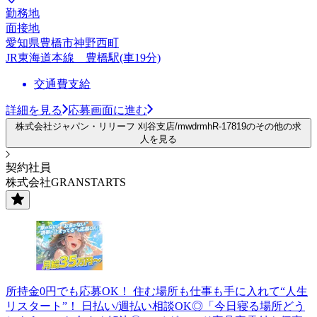
勤務地
面接地
愛知県豊橋市神野西町
JR東海道本線 豊橋駅(車19分)
交通費支給
詳細を見る
応募画面に進む
株式会社ジャパン・リリーフ 刈谷支店/mwdrmhR-17819のその他の求
人を見る
契約社員
株式会社GRANSTARTS
所持金0円でも応募OK！ 住む場所も仕事も手に入れて“人生
リスタート”！ 日払い/週払い相談OK◎「今日寝る場所どう