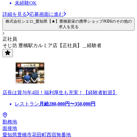
未経験OK
詳細を見る
応募画面に進む
株式会社シエロ_愛知県【★】豊橋新栄の携帯ショップ/KB6のその他の
求人を見る
正社員
そじ坊 豊橋駅カルミア店【正社員】＿経験者
店長は賞与年4回！福利厚生も充実！【経験者歓迎】
レストラン
月給
280,000
円〜
350,000
円
勤務地
面接地
愛知県豊橋市花田町西宿無番地