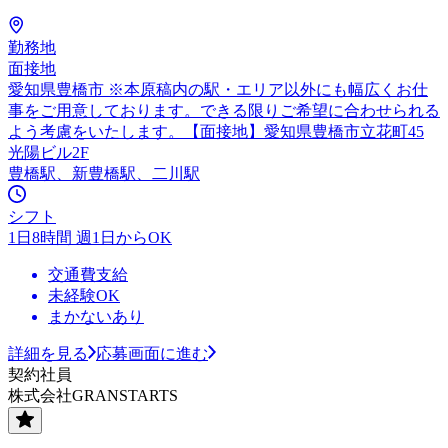
勤務地
面接地
愛知県豊橋市 ※本原稿内の駅・エリア以外にも幅広くお仕
事をご用意しております。できる限りご希望に合わせられる
よう考慮をいたします。【面接地】愛知県豊橋市立花町45
光陽ビル2F
豊橋駅、新豊橋駅、二川駅
シフト
1日8時間 週1日からOK
交通費支給
未経験OK
まかないあり
詳細を見る
応募画面に進む
契約社員
株式会社GRANSTARTS