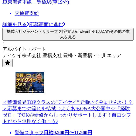
JR東海道本線 豊橋駅(車19分)
交通費支給
詳細を見る
応募画面に進む
株式会社ジャパン・リリーフ 刈谷支店/mwlwmhR-18827のその他の求
人を見る
アルバイト・パート
テイケイ株式会社 豊橋支社 豊橋・新豊橋・二川エリア
＜警備業界TOPクラスの”テイケイ”で働いてみませんか！？
＞応募までの流れを払拭⇒よくあるQ&A大公開中☆「経験
ゼロ」でOK◎研修からしっかりサポートします！自由シフ
トだから無理なく働こう♪
警備スタッフ
日給
9,500
円〜
11,500
円