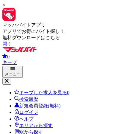
×
マッハバイトアプリ
アプリでお得にバイト探し！
無料ダウンロードはこちら
開く
0
キープ
メニュー
キープした求人を見る
0
検索履歴
新規会員登録(無料)
ログイン
ヘルプ
エリアから探す
駅から探す