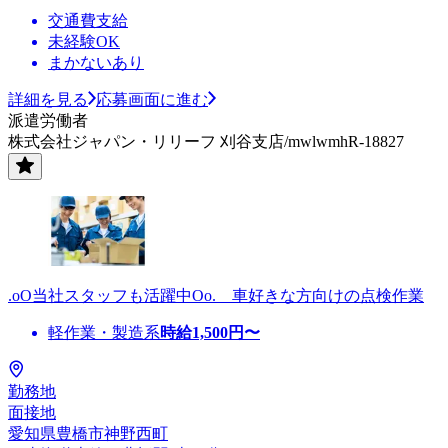
交通費支給
未経験OK
まかないあり
詳細を見る
応募画面に進む
派遣労働者
株式会社ジャパン・リリーフ 刈谷支店/mwlwmhR-18827
.oO当社スタッフも活躍中Oo. 車好きな方向けの点検作業
軽作業・製造系
時給
1,500
円〜
勤務地
面接地
愛知県豊橋市神野西町