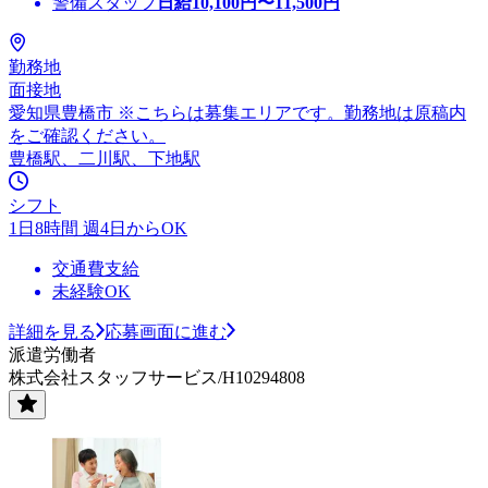
警備スタッフ
日給
10,100
円〜
11,500
円
勤務地
面接地
愛知県豊橋市 ※こちらは募集エリアです。勤務地は原稿内
をご確認ください。
豊橋駅、二川駅、下地駅
シフト
1日8時間 週4日からOK
交通費支給
未経験OK
詳細を見る
応募画面に進む
派遣労働者
株式会社スタッフサービス/H10294808