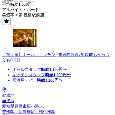
平均時給
1,558
円
アルバイト・パート
美酒寧々家 豊橋駅前店
【寧々家】ホール・キッチン | 未経験歓迎♪短時間もがっつ
りもOK◎
ホールスタッフ
時給
1,200
円〜
キッチンスタッフ
時給
1,200
円〜
居酒屋・バー
時給
1,200
円〜
勤務地
面接地
愛知県豊橋市広小路1-5
豊橋駅、新豊橋駅、柳生橋駅