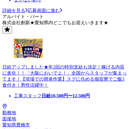
詳細を見る
応募画面に進む
アルバイト・パート
株式会社創新★愛知県内どこでもお迎えいきます★
日給アップしました★年2回の特別支給も決定！稼げる内容
に進化！！「大阪においでよ！」全国からスタッフが集まっ
てます！【現場での簡単作業】スグに住める個室寮でご飯3
食付き！男性活躍中！
工事スタッフ
日給
10,500
円〜
12,500
円
勤務地
面接地
愛知県豊橋市