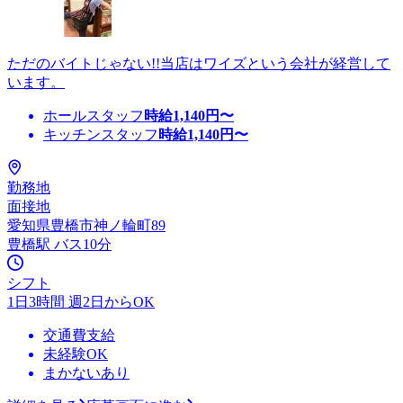
ただのバイトじゃない!!当店はワイズという会社が経営して
います。
ホールスタッフ
時給
1,140
円〜
キッチンスタッフ
時給
1,140
円〜
勤務地
面接地
愛知県豊橋市神ノ輪町89
豊橋駅 バス10分
シフト
1日3時間 週2日からOK
交通費支給
未経験OK
まかないあり