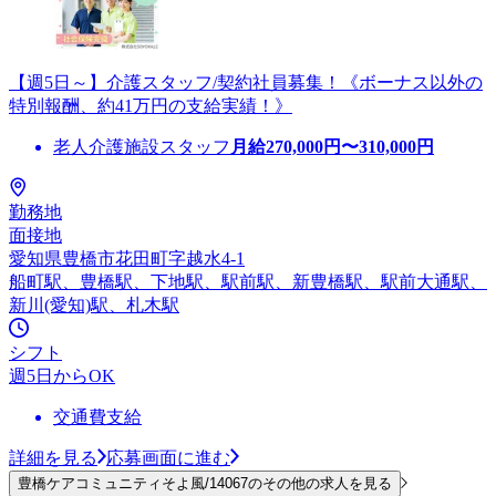
【週5日～】介護スタッフ/契約社員募集！《ボーナス以外の
特別報酬、約41万円の支給実績！》
老人介護施設スタッフ
月給
270,000
円〜
310,000
円
勤務地
面接地
愛知県豊橋市花田町字越水4-1
船町駅、豊橋駅、下地駅、駅前駅、新豊橋駅、駅前大通駅、
新川(愛知)駅、札木駅
シフト
週5日からOK
交通費支給
詳細を見る
応募画面に進む
豊橋ケアコミュニティそよ風/14067のその他の求人を見る