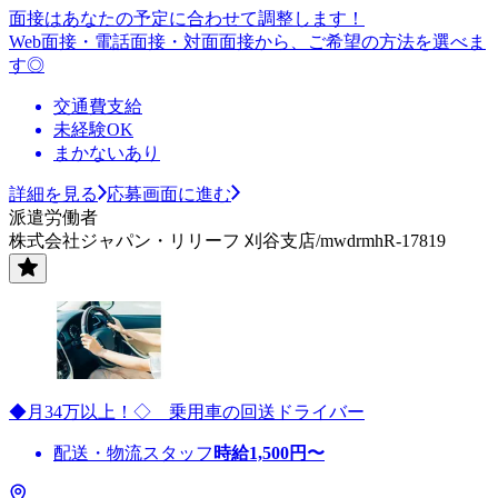
面接はあなたの予定に合わせて調整します！
Web面接・電話面接・対面面接から、ご希望の方法を選べま
す◎
交通費支給
未経験OK
まかないあり
詳細を見る
応募画面に進む
派遣労働者
株式会社ジャパン・リリーフ 刈谷支店/mwdrmhR-17819
◆月34万以上！◇ 乗用車の回送ドライバー
配送・物流スタッフ
時給
1,500
円〜