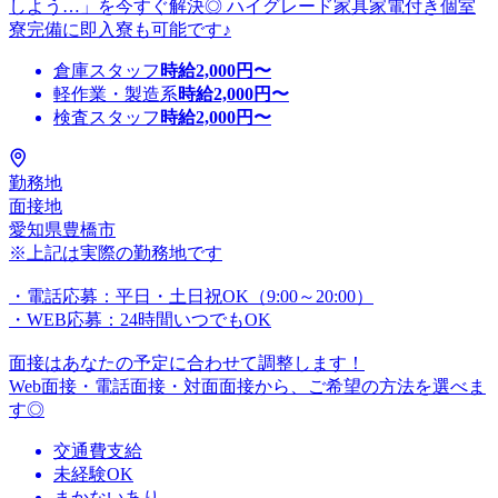
しよう…」を今すぐ解決◎ ハイグレード家具家電付き個室
寮完備に即入寮も可能です♪
倉庫スタッフ
時給
2,000
円〜
軽作業・製造系
時給
2,000
円〜
検査スタッフ
時給
2,000
円〜
勤務地
面接地
愛知県豊橋市
※上記は実際の勤務地です
・電話応募：平日・土日祝OK（9:00～20:00）
・WEB応募：24時間いつでもOK
面接はあなたの予定に合わせて調整します！
Web面接・電話面接・対面面接から、ご希望の方法を選べま
す◎
交通費支給
未経験OK
まかないあり