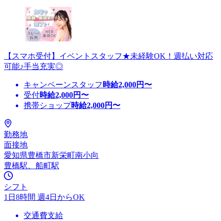
【スマホ受付】イベントスタッフ★未経験OK！週払い対応
可能♪手当充実◎
キャンペーンスタッフ
時給
2,000
円〜
受付
時給
2,000
円〜
携帯ショップ
時給
2,000
円〜
勤務地
面接地
愛知県豊橋市新栄町南小向
豊橋駅、船町駅
シフト
1日8時間 週4日からOK
交通費支給