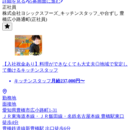
詳細を見る
応募画面に進む
正社員
株式会社ヨシックスフーズ_キッチンスタッフ_や台ずし 豊
橋広小路通町(正社員)
【入社祝金あり】料理ができなくても大丈夫◎地域で安定し
て働けるキッチンスタッフ
キッチンスタッフ
月給
237,000
円〜
勤務地
面接地
愛知県豊橋市広小路町1-31
ＪＲ東海道本線・ＪＲ飯田線・名鉄名古屋本線 豊橋駅東口
徒歩4分
豊橋鉄道線新豊橋駅 出口徒歩6分