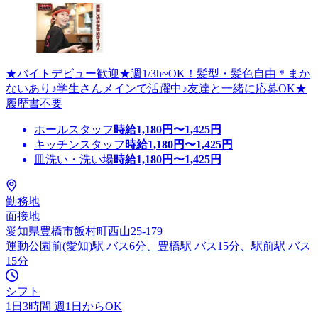
★バイトデビュー歓迎★週1/3h~OK！髪型・髪色自由＊まか
ないあり♪学生さんメインで活躍中♪友達と一緒に応募OK★
履歴書不要
ホールスタッフ
時給
1,180
円〜
1,425
円
キッチンスタッフ
時給
1,180
円〜
1,425
円
皿洗い・洗い場
時給
1,180
円〜
1,425
円
勤務地
面接地
愛知県豊橋市飯村町西山25-179
運動公園前(愛知)駅 バス6分、豊橋駅 バス15分、駅前駅 バス
15分
シフト
1日3時間 週1日からOK