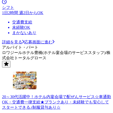
シフト
1日2時間 週2日からOK
交通費支給
未経験OK
まかないあり
詳細を見る
応募画面に進む
アルバイト・パート
ロワジールホテル豊橋(ホテル宴会場のサービススタッフ)/株
式会社トータルグロース
20～30代活躍中！ホテル内宴会場で配ぜんサービス☆車通勤
OK・交通費一律支給★ブランクあり・未経験でも安心して
スタートできる♪制服貸与あり☆