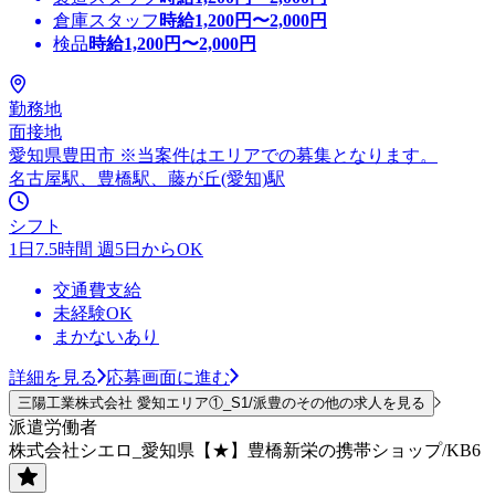
倉庫スタッフ
時給
1,200
円〜
2,000
円
検品
時給
1,200
円〜
2,000
円
勤務地
面接地
愛知県豊田市 ※当案件はエリアでの募集となります。
名古屋駅、豊橋駅、藤が丘(愛知)駅
シフト
1日7.5時間 週5日からOK
交通費支給
未経験OK
まかないあり
詳細を見る
応募画面に進む
三陽工業株式会社 愛知エリア①_S1/派豊のその他の求人を見る
派遣労働者
株式会社シエロ_愛知県【★】豊橋新栄の携帯ショップ/KB6