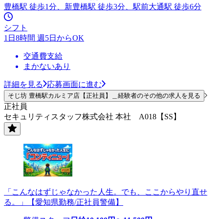
豊橋駅 徒歩1分、新豊橋駅 徒歩3分、駅前大通駅 徒歩6分
シフト
1日8時間 週5日からOK
交通費支給
まかないあり
詳細を見る
応募画面に進む
そじ坊 豊橋駅カルミア店【正社員】＿経験者のその他の求人を見る
正社員
セキュリティスタッフ株式会社 本社 A018【SS】
「こんなはずじゃなかった人生。でも、ここからやり直せ
る。」【愛知県勤務/正社員警備】