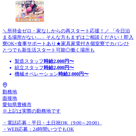
＼所持金ゼロ・家なしからの再スタート応援！／ 「今日泊
まる場所がない…」そんな方もまずはご相談ください！即入
寮OK×食事サポートあり★家具家電付き個室寮でカバンひ
とつでも新生活スタート可能◎働く場所も
製造スタッフ
時給
2,000
円〜
組立スタッフ
時給
2,000
円〜
機械オペレーション
時給
2,000
円〜
勤務地
面接地
愛知県豊橋市
※上記は実際の勤務地です
・電話応募：平日・土日祝OK（9:00～20:00）
・WEB応募：24時間いつでもOK