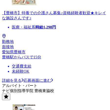
【豊橋市】特養での介護さん募集♪資格経験者歓迎★キレイ
な施設さんです♪
医療・福祉系
時給
1,298
円
勤務地
面接地
愛知県豊橋市
豊橋駅からバスで15分
交通費支給
未経験OK
詳細を見る
応募画面に進む
アルバイト・パート
ナビ個別指導学院 豊橋東脇校