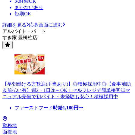
未経験OK
まかないあり
短期OK
詳細を見る
応募画面に進む
アルバイト・パート
すき家 豊橋柱店
【早朝働ける方歓迎(手当あり)】◎積極採用中◎【食事補助
＆前払い有】週2・1日2h～OK！セルフレジで簡単接客◎マ
ニュアル完備で初バイト・未経験も安心！積極採用中
ファーストフード
時給
1,180
円〜
勤務地
面接地