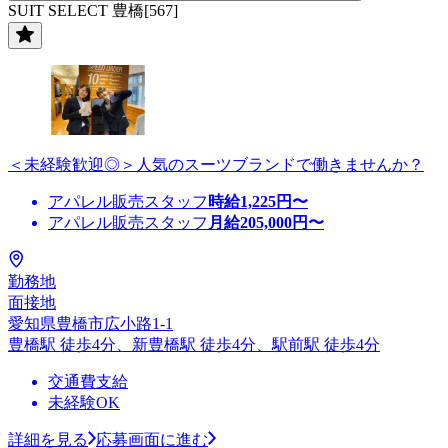
SUIT SELECT 豊橋[567]
＜未経験歓迎◎＞人気のスーツブランドで働きませんか？
アパレル販売スタッフ
時給
1,225
円〜
アパレル販売スタッフ
月給
205,000
円〜
勤務地
面接地
愛知県豊橋市広小路1-1
豊橋駅 徒歩4分、新豊橋駅 徒歩4分、駅前駅 徒歩4分
交通費支給
未経験OK
詳細を見る
応募画面に進む