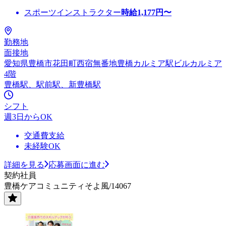
スポーツインストラクター
時給
1,177
円〜
勤務地
面接地
愛知県豊橋市花田町西宿無番地豊橋カルミア駅ビルカルミア
4階
豊橋駅、駅前駅、新豊橋駅
シフト
週3日からOK
交通費支給
未経験OK
詳細を見る
応募画面に進む
契約社員
豊橋ケアコミュニティそよ風/14067