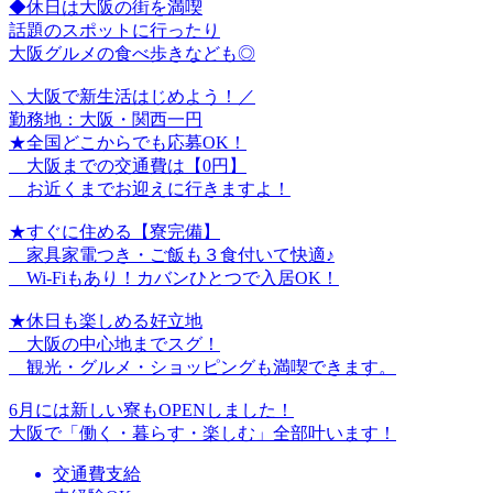
◆休日は大阪の街を満喫
話題のスポットに行ったり
大阪グルメの食べ歩きなども◎
＼大阪で新生活はじめよう！／
勤務地：大阪・関西一円
★全国どこからでも応募OK！
大阪までの交通費は【0円】
お近くまでお迎えに行きますよ！
★すぐに住める【寮完備】
家具家電つき・ご飯も３食付いて快適♪
Wi-Fiもあり！カバンひとつで入居OK！
★休日も楽しめる好立地
大阪の中心地までスグ！
観光・グルメ・ショッピングも満喫できます。
6月には新しい寮もOPENしました！
大阪で「働く・暮らす・楽しむ」全部叶います！
交通費支給