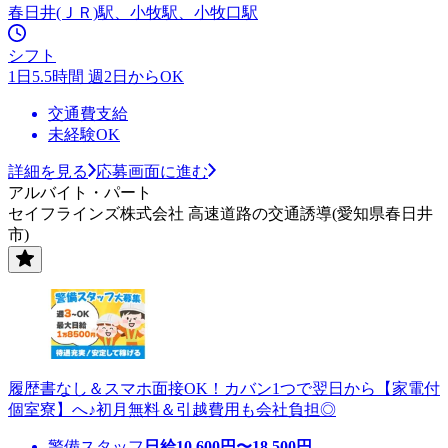
春日井(ＪＲ)駅、小牧駅、小牧口駅
シフト
1日5.5時間 週2日からOK
交通費支給
未経験OK
詳細を見る
応募画面に進む
アルバイト・パート
セイフラインズ株式会社 高速道路の交通誘導(愛知県春日井
市)
履歴書なし＆スマホ面接OK！カバン1つで翌日から【家電付
個室寮】へ♪初月無料＆引越費用も会社負担◎
警備スタッフ
日給
10,600
円〜
18,500
円