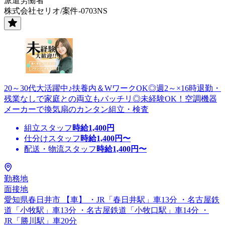
派遣労働者
株式会社セリオ/案件-0703NS
20～30代大活躍中♪扶養内＆WワークOK◎週2～×16時退勤・
残業なしで家庭との両立もバッチリ◎未経験OK！空調機器
メーカーで換気扇のカンタン組立・検査
組立スタッフ
時給
1,400
円
仕分けスタッフ
時給
1,400
円〜
配送・物流スタッフ
時給
1,400
円〜
勤務地
面接地
愛知県春日井市 【車】 ・JR「春日井駅」車13分 ・名古屋鉄
道「小牧駅」車13分 ・名古屋鉄道「小牧口駅」車14分 ・
JR「勝川駅」車20分