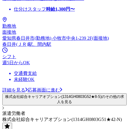
仕分けスタッフ
時給
1,300
円〜
勤務地
面接地
愛知県春日井市(勤務地) 小牧市中央1-239 2F(面接地)
春日井(ＪＲ)駅、間内駅
シフト
週5日からOK
交通費支給
未経験OK
詳細を見る
応募画面に進む
株式会社綜合キャリアオプション(1314GH0803G52★8-S)のその他の求
人を見る
派遣労働者
株式会社綜合キャリアオプション(1314GH0803G51★42-N)