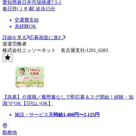
愛知県春日井市瑞穂通7-5-1
春日井(ＪＲ)駅 徒歩15分
交通費支給
未経験OK
詳細を見る
応募画面に進む
派遣労働者
株式会社ニッソーネット 名古屋支社/1201_6283
【急募】介護職／履歴書なしで即応募＆スグ開始！経験・知
識"0"OK【日払いOK】
施設・サービス系
時給
1,400
円〜
2,125
円
勤務地