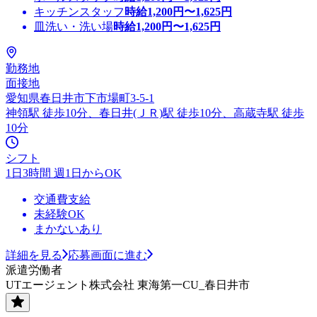
キッチンスタッフ
時給
1,200
円〜
1,625
円
皿洗い・洗い場
時給
1,200
円〜
1,625
円
勤務地
面接地
愛知県春日井市下市場町3-5-1
神領駅 徒歩10分、春日井(ＪＲ)駅 徒歩10分、高蔵寺駅 徒歩
10分
シフト
1日3時間 週1日からOK
交通費支給
未経験OK
まかないあり
詳細を見る
応募画面に進む
派遣労働者
UTエージェント株式会社 東海第一CU_春日井市