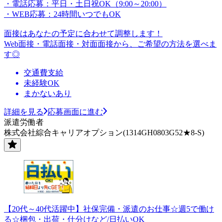
・電話応募：平日・土日祝OK（9:00～20:00）
・WEB応募：24時間いつでもOK
面接はあなたの予定に合わせて調整します！
Web面接・電話面接・対面面接から、ご希望の方法を選べま
す◎
交通費支給
未経験OK
まかないあり
詳細を見る
応募画面に進む
派遣労働者
株式会社綜合キャリアオプション(1314GH0803G52★8-S)
【20代～40代活躍中】社保完備・派遣のお仕事☆週5で働け
る☆梱包・出荷・仕分けなど/日払いOK