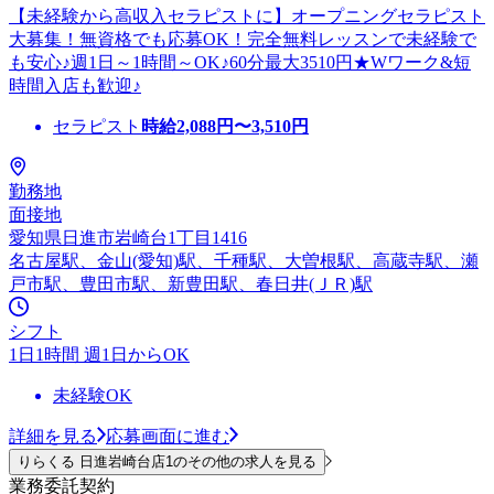
【未経験から高収入セラピストに】オープニングセラピスト
大募集！無資格でも応募OK！完全無料レッスンで未経験で
も安心♪週1日～1時間～OK♪60分最大3510円★Wワーク&短
時間入店も歓迎♪
セラピスト
時給
2,088
円〜
3,510
円
勤務地
面接地
愛知県日進市岩崎台1丁目1416
名古屋駅、金山(愛知)駅、千種駅、大曽根駅、高蔵寺駅、瀬
戸市駅、豊田市駅、新豊田駅、春日井(ＪＲ)駅
シフト
1日1時間 週1日からOK
未経験OK
詳細を見る
応募画面に進む
りらくる 日進岩崎台店1のその他の求人を見る
業務委託契約