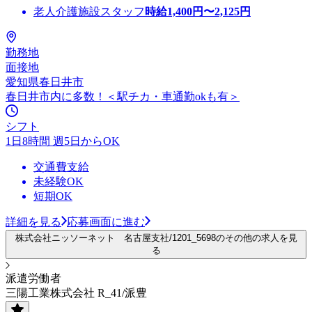
老人介護施設スタッフ
時給
1,400
円〜
2,125
円
勤務地
面接地
愛知県春日井市
春日井市内に多数！＜駅チカ・車通勤okも有＞
シフト
1日8時間 週5日からOK
交通費支給
未経験OK
短期OK
詳細を見る
応募画面に進む
株式会社ニッソーネット 名古屋支社/1201_5698のその他の求人を見
る
派遣労働者
三陽工業株式会社 R_41/派豊