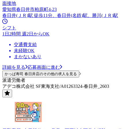
面接地
愛知県春日井市柏原町4-23
春日井(ＪＲ)駅 徒歩11分、春日井(名鉄)駅、勝川(ＪＲ)駅
シフト
1日2時間 週2日からOK
交通費支給
未経験OK
まかないあり
詳細を見る
応募画面に進む
かっぱ寿司 春日井店のその他の求人を見る
派遣労働者
アデコ株式会社 SF東海支社/A01263324-春日井_2603