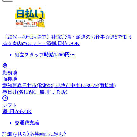
【20代～40代活躍中】社保完備・派遣のお仕事☆週5で働け
る☆食肉のカット・清掃/日払いOK
組立スタッフ
時給
1,260
円〜
勤務地
面接地
愛知県春日井市(勤務地) 小牧市中央1-239 2F(面接地)
春日井(名鉄)駅、勝川(ＪＲ)駅
シフト
週5日からOK
交通費支給
詳細を見る
応募画面に進む