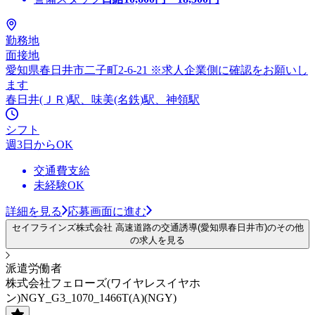
勤務地
面接地
愛知県春日井市二子町2-6-21 ※求人企業側に確認をお願いし
ます
春日井(ＪＲ)駅、味美(名鉄)駅、神領駅
シフト
週3日からOK
交通費支給
未経験OK
詳細を見る
応募画面に進む
セイフラインズ株式会社 高速道路の交通誘導(愛知県春日井市)のその他
の求人を見る
派遣労働者
株式会社フェローズ(ワイヤレスイヤホ
ン)NGY_G3_1070_1466T(A)(NGY)