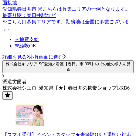
面接地
愛知県春日井市 ※こちらは募集エリアの一例となります。
最寄り駅：春日井駅など
※こちらは募集エリアです。勤務地は全国に多数ございま
す。
交通費支給
未経験OK
詳細を見る
応募画面に進む
株式会社キャリア SC愛知／看護【春日井市-009】のその他の求人を見
る
派遣労働者
株式会社シエロ_愛知県【★】春日井の携帯ショップ1/KB6
【スマホ受付】イベントスタッフ★未経験OK！週払い対応