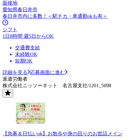
面接地
愛知県春日井市
春日井市内に多数！＜駅チカ・車通勤okも有＞
シフト
1日8時間 週5日からOK
交通費支給
未経験OK
短期OK
詳細を見る
応募画面に進む
派遣労働者
株式会社ニッソーネット 名古屋支社/1201_5698
【急募＆日払いok】お散歩や身の回りのお世話メイン