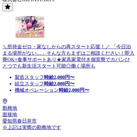
＼所持金ゼロ・家なしからの再スタート応援！／ 「今日泊
まる場所がない…」そんな方もまずはご相談ください！即入
寮OK×食事サポートあり★家具家電付き個室寮でカバンひ
とつでも新生活スタート可能◎働く場所も
製造スタッフ
時給
2,000
円〜
組立スタッフ
時給
2,000
円〜
機械オペレーション
時給
2,000
円〜
勤務地
面接地
愛知県春日井市
※上記は実際の勤務地です