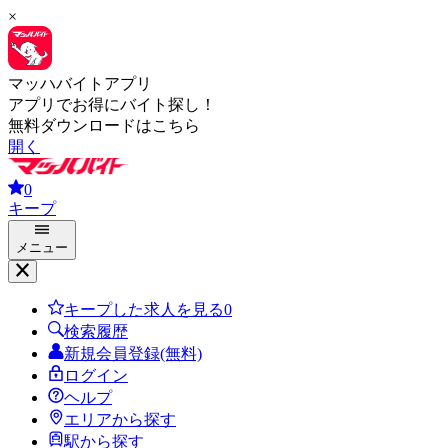
×
マッハバイトアプリ
アプリでお得にバイト探し！
無料ダウンロードはこちら
開く
0
キープ
メニュー
キープした求人を見る
0
検索履歴
新規会員登録(無料)
ログイン
ヘルプ
エリアから探す
駅から探す