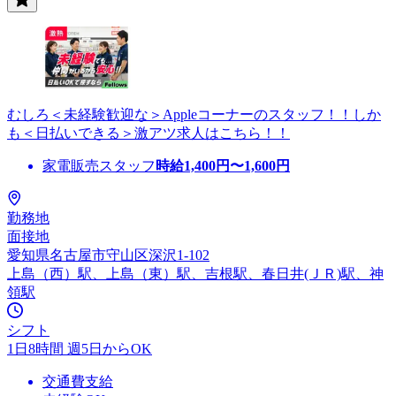
むしろ＜未経験歓迎な＞Appleコーナーのスタッフ！！しか
も＜日払いできる＞激アツ求人はこちら！！
家電販売スタッフ
時給
1,400
円〜
1,600
円
勤務地
面接地
愛知県名古屋市守山区深沢1-102
上島（西）駅、上島（東）駅、吉根駅、春日井(ＪＲ)駅、神
領駅
シフト
1日8時間 週5日からOK
交通費支給