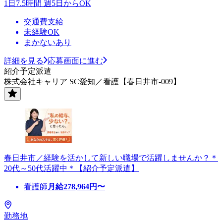
1日7.5時間 週5日からOK
交通費支給
未経験OK
まかないあり
詳細を見る
応募画面に進む
紹介予定派遣
株式会社キャリア SC愛知／看護【春日井市-009】
春日井市／経験を活かして新しい職場で活躍しませんか？＊
20代～50代活躍中＊【紹介予定派遣】
看護師
月給
278,964
円〜
勤務地