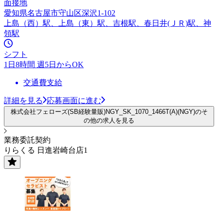
面接地
愛知県名古屋市守山区深沢1-102
上島（西）駅、上島（東）駅、吉根駅、春日井(ＪＲ)駅、神
領駅
シフト
1日8時間 週5日からOK
交通費支給
詳細を見る
応募画面に進む
株式会社フェローズ(SB経験量販)NGY_SK_1070_1466T(A)(NGY)のそ
の他の求人を見る
業務委託契約
りらくる 日進岩崎台店1