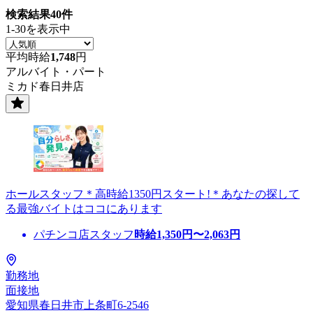
検索結果
40
件
1-30を表示中
平均時給
1,748
円
アルバイト・パート
ミカド春日井店
ホールスタッフ＊高時給1350円スタート!＊あなたの探して
る最強バイトはココにあります
パチンコ店スタッフ
時給
1,350
円〜
2,063
円
勤務地
面接地
愛知県春日井市上条町6-2546