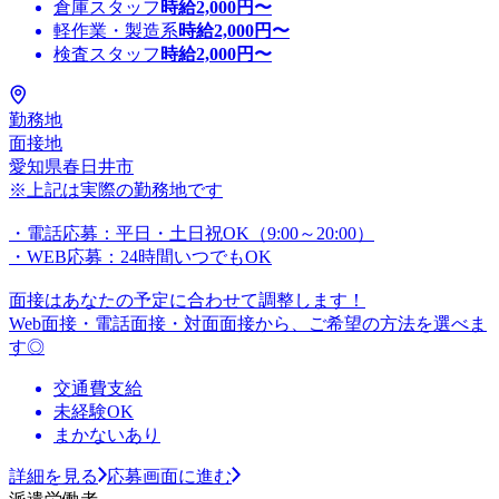
倉庫スタッフ
時給
2,000
円〜
軽作業・製造系
時給
2,000
円〜
検査スタッフ
時給
2,000
円〜
勤務地
面接地
愛知県春日井市
※上記は実際の勤務地です
・電話応募：平日・土日祝OK（9:00～20:00）
・WEB応募：24時間いつでもOK
面接はあなたの予定に合わせて調整します！
Web面接・電話面接・対面面接から、ご希望の方法を選べま
す◎
交通費支給
未経験OK
まかないあり
詳細を見る
応募画面に進む