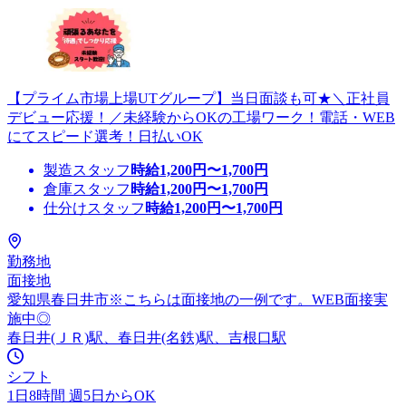
【プライム市場上場UTグループ】当日面談も可★＼正社員
デビュー応援！／未経験からOKの工場ワーク！電話・WEB
にてスピード選考！日払いOK
製造スタッフ
時給
1,200
円〜
1,700
円
倉庫スタッフ
時給
1,200
円〜
1,700
円
仕分けスタッフ
時給
1,200
円〜
1,700
円
勤務地
面接地
愛知県春日井市※こちらは面接地の一例です。WEB面接実
施中◎
春日井(ＪＲ)駅、春日井(名鉄)駅、吉根口駅
シフト
1日8時間 週5日からOK