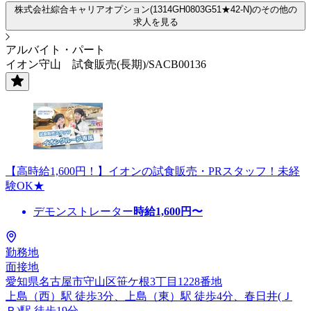
株式会社綜合キャリアオプション(1314GH0803G51★42-N)のその他の
求人を見る
アルバイト・パート
イオン守山 試食販売(長期)/SACB00136
【高時給1,600円！】イオンの試食販売・PRスタッフ！未経
験OK★
デモンストレーター
時給
1,600
円〜
勤務地
面接地
愛知県名古屋市守山区笹ケ根3丁目1228番地
上島（西）駅 徒歩3分、上島（東）駅 徒歩4分、春日井(Ｊ
Ｒ)駅 徒歩19分