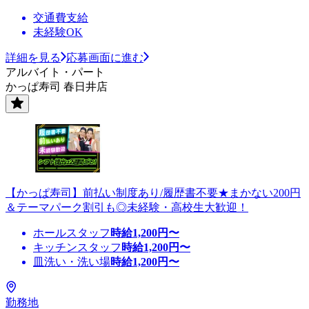
交通費支給
未経験OK
詳細を見る
応募画面に進む
アルバイト・パート
かっぱ寿司 春日井店
【かっぱ寿司】前払い制度あり/履歴書不要★まかない200円
＆テーマパーク割引も◎未経験・高校生大歓迎！
ホールスタッフ
時給
1,200
円〜
キッチンスタッフ
時給
1,200
円〜
皿洗い・洗い場
時給
1,200
円〜
勤務地