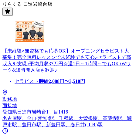
りらくる 日進岩崎台店
【未経験×無資格でも応募OK】オープニングセラピスト大
募集！完全無料レッスンで未経験でも安心♪セラピストで高
収入を実現♪平均月収33万円☆週1日～1時間～でもOK♪Wワ
ーク&短時間入店も歓迎♪
セラピスト
時給
2,088
円〜
3,510
円
勤務地
面接地
愛知県日進市岩崎台1丁目1416
名古屋駅、金山(愛知)駅、千種駅、大曽根駅、高蔵寺駅、瀬
戸市駅、豊田市駅、新豊田駅、春日井(ＪＲ)駅