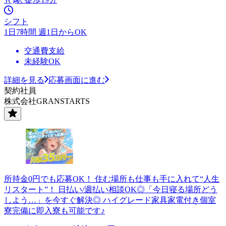
シフト
1日7時間 週1日からOK
交通費支給
未経験OK
詳細を見る
応募画面に進む
契約社員
株式会社GRANSTARTS
所持金0円でも応募OK！ 住む場所も仕事も手に入れて“人生
リスタート”！ 日払い/週払い相談OK◎「今日寝る場所どう
しよう…」を今すぐ解決◎ ハイグレード家具家電付き個室
寮完備に即入寮も可能です♪