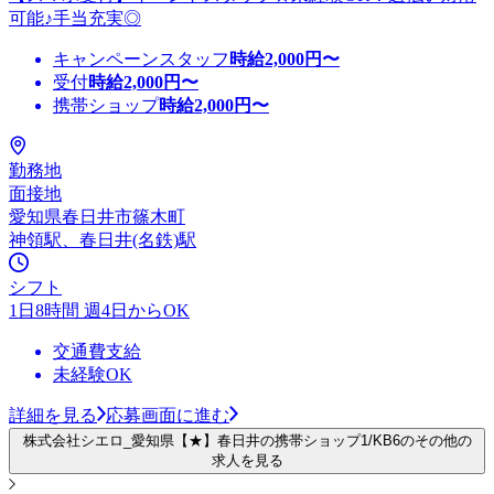
可能♪手当充実◎
キャンペーンスタッフ
時給
2,000
円〜
受付
時給
2,000
円〜
携帯ショップ
時給
2,000
円〜
勤務地
面接地
愛知県春日井市篠木町
神領駅、春日井(名鉄)駅
シフト
1日8時間 週4日からOK
交通費支給
未経験OK
詳細を見る
応募画面に進む
株式会社シエロ_愛知県【★】春日井の携帯ショップ1/KB6のその他の
求人を見る