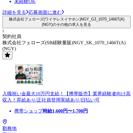
未経験OK
詳細を見る
応募画面に進む
株式会社フェローズ(ワイヤレスイヤホン)NGY_G3_1070_1466T(A)
(NGY)のその他の求人を見る
契約社員
株式会社フェローズ(SB経験量販)NGY_SK_1070_1466T(A)
(NGY)
入職祝い金最大10万円支給！【携帯販売】業界経験者向け高
収入！昇給あり/正社員登用実績あり/日払い可
携帯ショップ
時給
1,600
円〜
1,700
円
勤務地