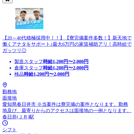
【20～40代積極採用中！！】【寮完備案件多数！】新天地で
働くアナタをサポート♪最大6万円の家賃補助アリ！高時給で
ガッツリ◎
製造スタッフ
時給
1,200
円〜
2,000
円
倉庫スタッフ
時給
1,200
円〜
2,000
円
検品
時給
1,200
円〜
2,000
円
勤務地
面接地
愛知県春日井市 ※当案件は寮完備の案件となります。勤務
地及び、最寄りからのアクセスは面接地の一例となります。
春日井(ＪＲ)駅
シフト