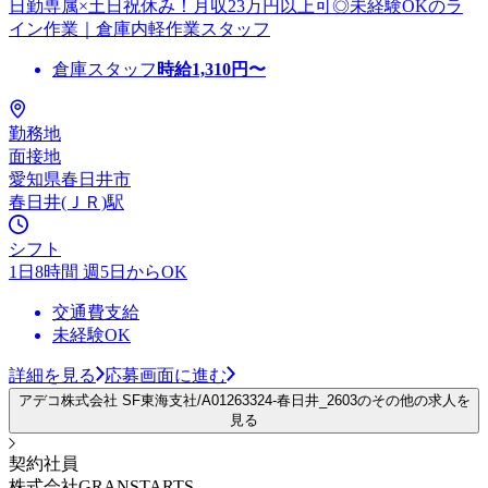
日勤専属×土日祝休み！月収23万円以上可◎未経験OKのラ
イン作業｜倉庫内軽作業スタッフ
倉庫スタッフ
時給
1,310
円〜
勤務地
面接地
愛知県春日井市
春日井(ＪＲ)駅
シフト
1日8時間 週5日からOK
交通費支給
未経験OK
詳細を見る
応募画面に進む
アデコ株式会社 SF東海支社/A01263324-春日井_2603のその他の求人を
見る
契約社員
株式会社GRANSTARTS