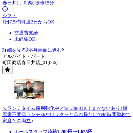
春日井(ＪＲ)駅 徒歩15分
シフト
1日7.5時間 週2日からOK
交通費支給
未経験OK
詳細を見る
応募画面に進む
アルバイト・パート
町田商店春日井店_01[066]
＼ランチタイム採用強化中／週1/3h~OK！まかないあり♪履
歴書不要◎ランチ3hだけサクッと◎お昼だけの短時間勤務で
家庭との両立♪
ホールスタッフ
時給
1,200
円〜
1,625
円