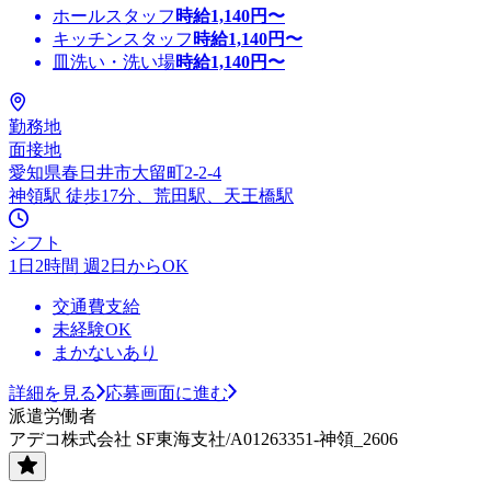
ホールスタッフ
時給
1,140
円〜
キッチンスタッフ
時給
1,140
円〜
皿洗い・洗い場
時給
1,140
円〜
勤務地
面接地
愛知県春日井市大留町2-2-4
神領駅 徒歩17分、荒田駅、天王橋駅
シフト
1日2時間 週2日からOK
交通費支給
未経験OK
まかないあり
詳細を見る
応募画面に進む
派遣労働者
アデコ株式会社 SF東海支社/A01263351-神領_2606