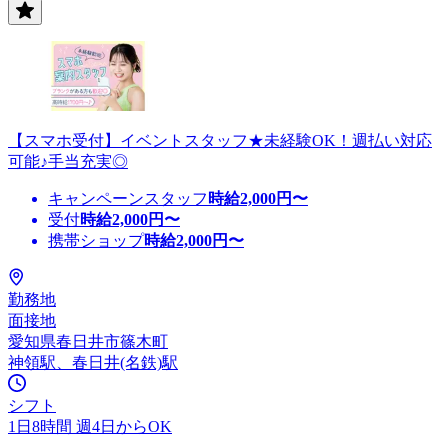
【スマホ受付】イベントスタッフ★未経験OK！週払い対応
可能♪手当充実◎
キャンペーンスタッフ
時給
2,000
円〜
受付
時給
2,000
円〜
携帯ショップ
時給
2,000
円〜
勤務地
面接地
愛知県春日井市篠木町
神領駅、春日井(名鉄)駅
シフト
1日8時間 週4日からOK