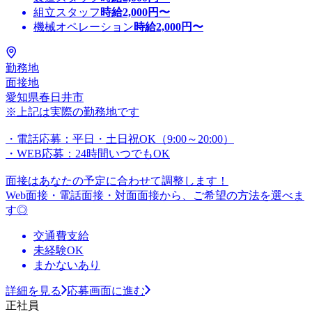
組立スタッフ
時給
2,000
円〜
機械オペレーション
時給
2,000
円〜
勤務地
面接地
愛知県春日井市
※上記は実際の勤務地です
・電話応募：平日・土日祝OK（9:00～20:00）
・WEB応募：24時間いつでもOK
面接はあなたの予定に合わせて調整します！
Web面接・電話面接・対面面接から、ご希望の方法を選べま
す◎
交通費支給
未経験OK
まかないあり
詳細を見る
応募画面に進む
正社員