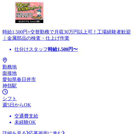
時給1,500円×交替勤務で月収30万円以上可！工場経験者歓迎
｜金属部品の検査・仕上げ作業
仕分けスタッフ
時給
1,500
円〜
勤務地
面接地
愛知県春日井市
神領駅
シフト
週5日からOK
交通費支給
未経験OK
詳細を見る
応募画面に進む