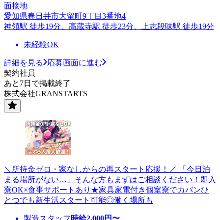
面接地
愛知県春日井市大留町9丁目3番地4
神領駅 徒歩19分、高蔵寺駅 徒歩23分、上志段味駅 徒歩19分
未経験OK
詳細を見る
応募画面に進む
契約社員
あと7日で掲載終了
株式会社GRANSTARTS
＼所持金ゼロ・家なしからの再スタート応援！／ 「今日泊
まる場所がない…」そんな方もまずはご相談ください！即入
寮OK×食事サポートあり★家具家電付き個室寮でカバンひ
とつでも新生活スタート可能◎働く場所も
製造スタッフ
時給
2,000
円〜