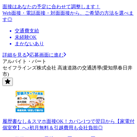
面接はあなたの予定に合わせて調整します！
Web面接・電話面接・対面面接から、ご希望の方法を選べま
す◎
交通費支給
未経験OK
まかないあり
詳細を見る
応募画面に進む
アルバイト・パート
セイフラインズ株式会社 高速道路の交通誘導(愛知県春日井
市)
履歴書なし＆スマホ面接OK！カバン1つで翌日から【家電付
個室寮】へ♪初月無料＆引越費用も会社負担◎