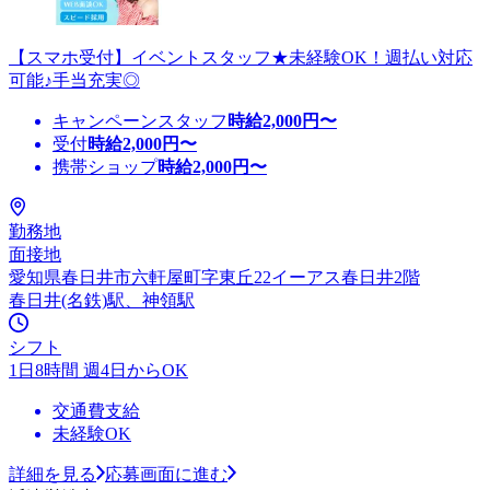
【スマホ受付】イベントスタッフ★未経験OK！週払い対応
可能♪手当充実◎
キャンペーンスタッフ
時給
2,000
円〜
受付
時給
2,000
円〜
携帯ショップ
時給
2,000
円〜
勤務地
面接地
愛知県春日井市六軒屋町字東丘22イーアス春日井2階
春日井(名鉄)駅、神領駅
シフト
1日8時間 週4日からOK
交通費支給
未経験OK
詳細を見る
応募画面に進む