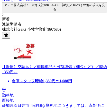
アデコ株式会社 SF東海支社/A01263351-神領_2606のその他の求人を見
る
新着
派遣労働者
株式会社G&G 小牧営業所(897680)
【派遣】空調あり／樹脂部品の出荷準備（梱包など）／時給
1350円～
倉庫スタッフ
時給
1,350
円〜
1,688
円
勤務地
面接地
愛知県春日井市 ※詳細な勤務地につきましては、応募後に