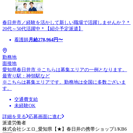
春日井市／経験を活かして新しい職場で活躍しませんか？＊
20代～50代活躍中＊【紹介予定派遣】
看護師
月給
278,964
円〜
勤務地
面接地
愛知県春日井市 ※こちらは募集エリアの一例となります。
最寄り駅：神領駅など
※こちらは募集エリアです。勤務地は全国に多数ございま
す。
交通費支給
未経験OK
詳細を見る
応募画面に進む
派遣労働者
株式会社シエロ_愛知県【★】春日井の携帯ショップ1/KB6