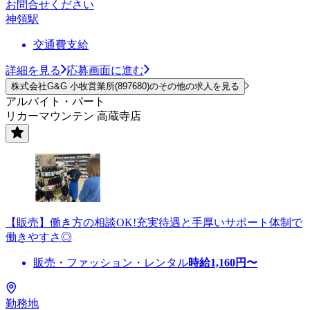
お問合せください
神領駅
交通費支給
詳細を見る
応募画面に進む
株式会社G&G 小牧営業所(897680)のその他の求人を見る
アルバイト・パート
リカーマウンテン 高蔵寺店
【販売】働き方の相談OK!充実待遇と手厚いサポート体制で
働きやすさ◎
販売・ファッション・レンタル
時給
1,160
円〜
勤務地