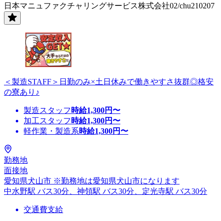
日本マニュファクチャリングサービス株式会社02/chu210207
＜製造STAFF＞日勤のみ×土日休みで働きやすさ抜群◎格安
の寮あり♪
製造スタッフ
時給
1,300
円〜
加工スタッフ
時給
1,300
円〜
軽作業・製造系
時給
1,300
円〜
勤務地
面接地
愛知県犬山市 ※勤務地は愛知県犬山市になります
中水野駅 バス30分、神領駅 バス30分、定光寺駅 バス30分
交通費支給