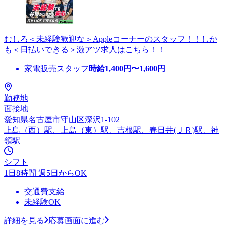
むしろ＜未経験歓迎な＞Appleコーナーのスタッフ！！しか
も＜日払いできる＞激アツ求人はこちら！！
家電販売スタッフ
時給
1,400
円〜
1,600
円
勤務地
面接地
愛知県名古屋市守山区深沢1-102
上島（西）駅、上島（東）駅、吉根駅、春日井(ＪＲ)駅、神
領駅
シフト
1日8時間 週5日からOK
交通費支給
未経験OK
詳細を見る
応募画面に進む