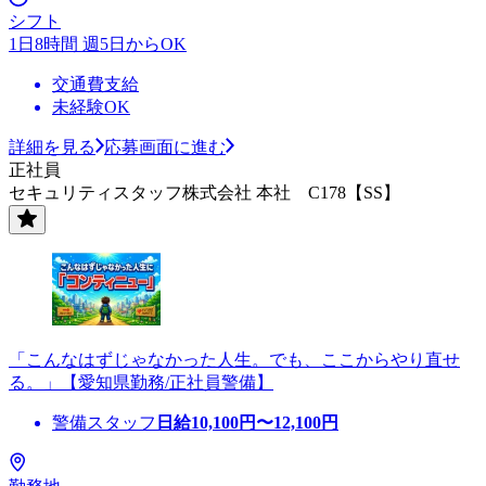
シフト
1日8時間 週5日からOK
交通費支給
未経験OK
詳細を見る
応募画面に進む
正社員
セキュリティスタッフ株式会社 本社 C178【SS】
「こんなはずじゃなかった人生。でも、ここからやり直せ
る。」【愛知県勤務/正社員警備】
警備スタッフ
日給
10,100
円〜
12,100
円