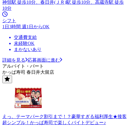
神領駅 徒歩10分、春日井(ＪＲ)駅 徒歩10分、高蔵寺駅 徒歩
10分
シフト
1日3時間 週1日からOK
交通費支給
未経験OK
まかないあり
詳細を見る
応募画面に進む
アルバイト・パート
かっぱ寿司 春日井大留店
えっ、テーマパーク割引まで！？豪華すぎる福利厚生★接客
超シンプル！かっぱ寿司で楽しくバイトデビュー♪