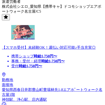
派遣労働者
株式会社シエロ_愛知県【携帯キャ】ドコモショップエアポ
ートウォーク名古屋/C5
【スマホ受付】未経験OK！週払い対応可能♪手当充実◎
携帯ショップ
時給
1,750
円〜
事務・受付・経理
時給
1,750
円〜
受付
時給
1,750
円〜
勤務地
面接地
愛知県西春日井郡豊山町豊場林先1-8エアホﾟートウォーク名
古屋1階
神領駅、浄心駅、庄内通駅