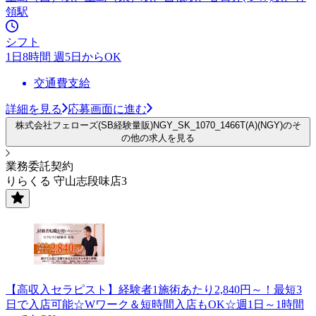
領駅
シフト
1日8時間 週5日からOK
交通費支給
詳細を見る
応募画面に進む
株式会社フェローズ(SB経験量販)NGY_SK_1070_1466T(A)(NGY)のそ
の他の求人を見る
業務委託契約
りらくる 守山志段味店3
【高収入セラピスト】経験者1施術あたり2,840円～！最短3
日で入店可能☆Wワーク＆短時間入店もOK☆週1日～1時間