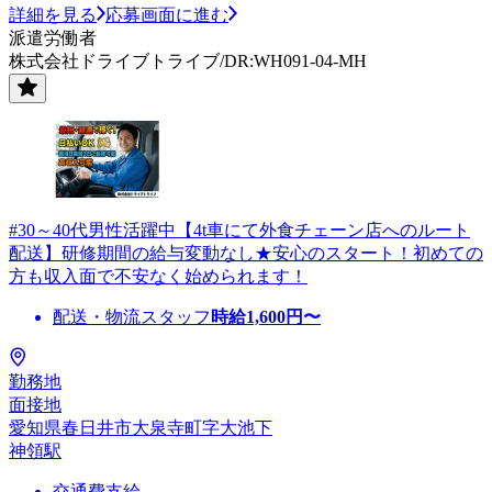
詳細を見る
応募画面に進む
派遣労働者
株式会社ドライブトライブ/DR:WH091-04-MH
#30～40代男性活躍中【4t車にて外食チェーン店へのルート
配送】研修期間の給与変動なし★安心のスタート！初めての
方も収入面で不安なく始められます！
配送・物流スタッフ
時給
1,600
円〜
勤務地
面接地
愛知県春日井市大泉寺町字大池下
神領駅
交通費支給