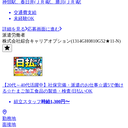
神領駅、春日井(ＪＲ)駅、勝川(ＪＲ)駅
交通費支給
未経験OK
詳細を見る
応募画面に進む
派遣労働者
株式会社綜合キャリアオプション(1314GH0810G52★11-N)
【20代～40代活躍中】社保完備・派遣のお仕事☆週5で働け
る☆たまご加工食品の製造・検査/日払いOK
組立スタッフ
時給
1,300
円〜
勤務地
面接地