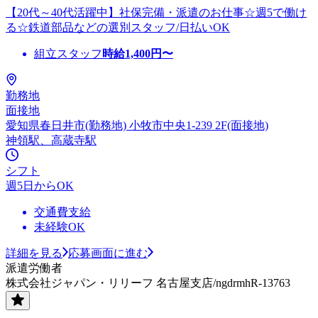
【20代～40代活躍中】社保完備・派遣のお仕事☆週5で働け
る☆鉄道部品などの選別スタッフ/日払いOK
組立スタッフ
時給
1,400
円〜
勤務地
面接地
愛知県春日井市(勤務地) 小牧市中央1-239 2F(面接地)
神領駅、高蔵寺駅
シフト
週5日からOK
交通費支給
未経験OK
詳細を見る
応募画面に進む
派遣労働者
株式会社ジャパン・リリーフ 名古屋支店/ngdrmhR-13763