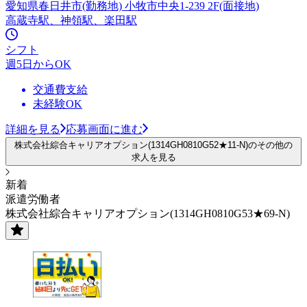
愛知県春日井市(勤務地) 小牧市中央1-239 2F(面接地)
高蔵寺駅、神領駅、楽田駅
シフト
週5日からOK
交通費支給
未経験OK
詳細を見る
応募画面に進む
株式会社綜合キャリアオプション(1314GH0810G52★11-N)のその他の
求人を見る
新着
派遣労働者
株式会社綜合キャリアオプション(1314GH0810G53★69-N)