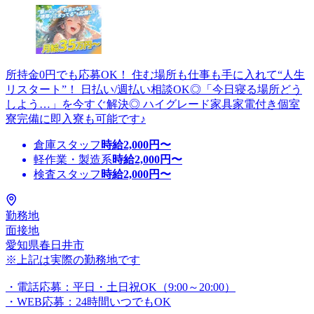
所持金0円でも応募OK！ 住む場所も仕事も手に入れて“人生
リスタート”！ 日払い/週払い相談OK◎「今日寝る場所どう
しよう…」を今すぐ解決◎ ハイグレード家具家電付き個室
寮完備に即入寮も可能です♪
倉庫スタッフ
時給
2,000
円〜
軽作業・製造系
時給
2,000
円〜
検査スタッフ
時給
2,000
円〜
勤務地
面接地
愛知県春日井市
※上記は実際の勤務地です
・電話応募：平日・土日祝OK（9:00～20:00）
・WEB応募：24時間いつでもOK