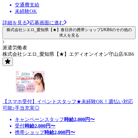
交通費支給
未経験OK
詳細を見る
応募画面に進む
株式会社シエロ_愛知県【★】春日井の携帯ショップ1/KB6のその他の
求人を見る
派遣労働者
株式会社シエロ_愛知県【★】エディオンイオン守山店/KB6
【スマホ受付】イベントスタッフ★未経験OK！週払い対応
可能♪手当充実◎
キャンペーンスタッフ
時給
2,000
円〜
受付
時給
2,000
円〜
携帯ショップ
時給
2,000
円〜