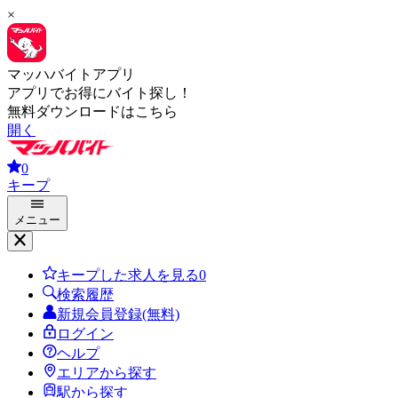
×
マッハバイトアプリ
アプリでお得にバイト探し！
無料ダウンロードはこちら
開く
0
キープ
メニュー
キープした求人を見る
0
検索履歴
新規会員登録(無料)
ログイン
ヘルプ
エリアから探す
駅から探す