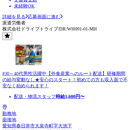
未経験OK
詳細を見る
応募画面に進む
派遣労働者
株式会社ドライブトライブ/DR:WH091-01-MH
#30～40代男性活躍中【外食産業へのルート配送】研修期間
の給与変動なし★安心のスタート！初めての方も収入面で不
安なく始められます！
配送・物流スタッフ
時給
1,600
円〜
勤務地
面接地
愛知県春日井市大泉寺町字大池下