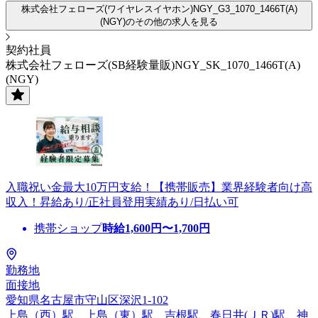
株式会社フェローズ(ワイヤレスイヤホン)NGY_G3_1070_1466T(A)
(NGY)のその他の求人を見る
契約社員
株式会社フェローズ(SB経験量販)NGY_SK_1070_1466T(A)
(NGY)
入職祝い金最大10万円支給！【携帯販売】業界経験者向け高
収入！昇給あり/正社員登用実績あり/日払い可
携帯ショップ
時給
1,600
円〜
1,700
円
勤務地
面接地
愛知県名古屋市守山区深沢1-102
上島（西）駅、上島（東）駅、吉根駅、春日井(ＪＲ)駅、神