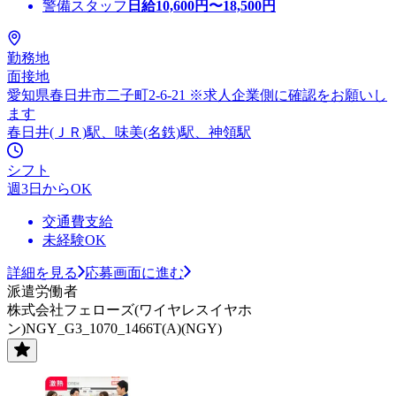
警備スタッフ
日給
10,600
円〜
18,500
円
勤務地
面接地
愛知県春日井市二子町2-6-21 ※求人企業側に確認をお願いし
ます
春日井(ＪＲ)駅、味美(名鉄)駅、神領駅
シフト
週3日からOK
交通費支給
未経験OK
詳細を見る
応募画面に進む
派遣労働者
株式会社フェローズ(ワイヤレスイヤホ
ン)NGY_G3_1070_1466T(A)(NGY)