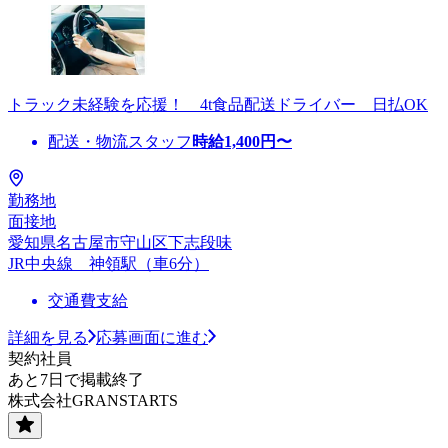
トラック未経験を応援！ 4t食品配送ドライバー 日払OK
配送・物流スタッフ
時給
1,400
円〜
勤務地
面接地
愛知県名古屋市守山区下志段味
JR中央線 神領駅（車6分）
交通費支給
詳細を見る
応募画面に進む
契約社員
あと7日で掲載終了
株式会社GRANSTARTS