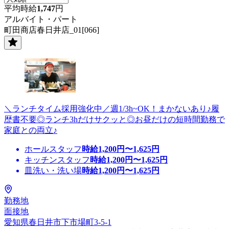
平均時給
1,747
円
アルバイト・パート
町田商店春日井店_01[066]
＼ランチタイム採用強化中／週1/3h~OK！まかないあり♪履
歴書不要◎ランチ3hだけサクッと◎お昼だけの短時間勤務で
家庭との両立♪
ホールスタッフ
時給
1,200
円〜
1,625
円
キッチンスタッフ
時給
1,200
円〜
1,625
円
皿洗い・洗い場
時給
1,200
円〜
1,625
円
勤務地
面接地
愛知県春日井市下市場町3-5-1