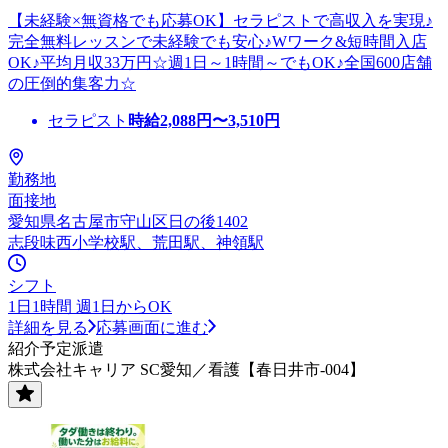
【未経験×無資格でも応募OK】セラピストで高収入を実現♪
完全無料レッスンで未経験でも安心♪Wワーク&短時間入店
OK♪平均月収33万円☆週1日～1時間～でもOK♪全国600店舗
の圧倒的集客力☆
セラピスト
時給
2,088
円〜
3,510
円
勤務地
面接地
愛知県名古屋市守山区日の後1402
志段味西小学校駅、荒田駅、神領駅
シフト
1日1時間 週1日からOK
詳細を見る
応募画面に進む
紹介予定派遣
株式会社キャリア SC愛知／看護【春日井市-004】