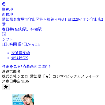
勤務地
面接地
愛知県名古屋市守山区笹ヶ根笹々根3丁目1228イオン守山店2
階
春日井(名鉄)駅、神領駅
シフト
1日8時間 週4日からOK
交通費支給
未経験OK
詳細を見る
応募画面に進む
派遣労働者
株式会社シエロ_愛知県【★】コジマ×ビックカメライーア
ス春日井店/KB6