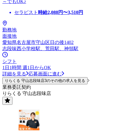
～でもOK♪
セラピスト
時給
2,088
円〜
3,510
円
勤務地
面接地
愛知県名古屋市守山区日の後1402
志段味西小学校駅、荒田駅、神領駅
シフト
1日1時間 週1日からOK
詳細を見る
応募画面に進む
りらくる 守山志段味店3のその他の求人を見る
業務委託契約
りらくる 守山志段味店