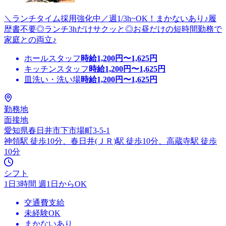
＼ランチタイム採用強化中／週1/3h~OK！まかないあり♪履
歴書不要◎ランチ3hだけサクッと◎お昼だけの短時間勤務で
家庭との両立♪
ホールスタッフ
時給
1,200
円〜
1,625
円
キッチンスタッフ
時給
1,200
円〜
1,625
円
皿洗い・洗い場
時給
1,200
円〜
1,625
円
勤務地
面接地
愛知県春日井市下市場町3-5-1
神領駅 徒歩10分、春日井(ＪＲ)駅 徒歩10分、高蔵寺駅 徒歩
10分
シフト
1日3時間 週1日からOK
交通費支給
未経験OK
まかないあり