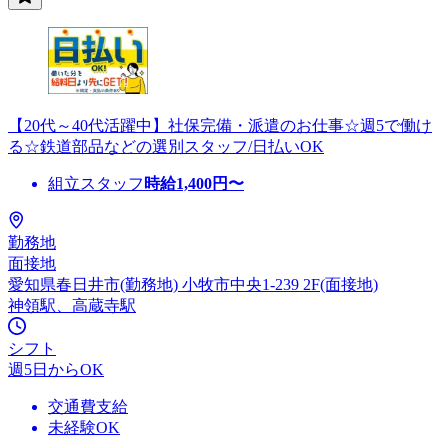
【20代～40代活躍中】社保完備・派遣のお仕事☆週5で働け
る☆鉄道部品などの選別スタッフ/日払いOK
組立スタッフ
時給
1,400
円〜
勤務地
面接地
愛知県春日井市(勤務地) 小牧市中央1-239 2F(面接地)
神領駅、高蔵寺駅
シフト
週5日からOK
交通費支給
未経験OK