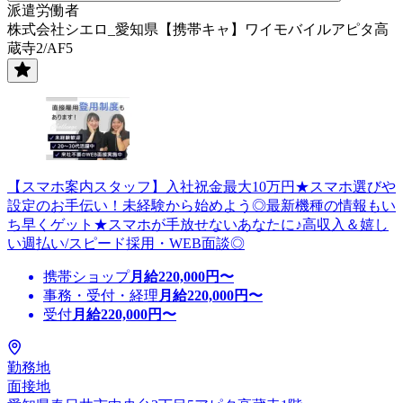
派遣労働者
株式会社シエロ_愛知県【携帯キャ】ワイモバイルアピタ高
蔵寺2/AF5
【スマホ案内スタッフ】入社祝金最大10万円★スマホ選びや
設定のお手伝い！未経験から始めよう◎最新機種の情報もい
ち早くゲット★スマホが手放せないあなたに♪高収入＆嬉し
い週払い/スピード採用・WEB面談◎
携帯ショップ
月給
220,000
円〜
事務・受付・経理
月給
220,000
円〜
受付
月給
220,000
円〜
勤務地
面接地