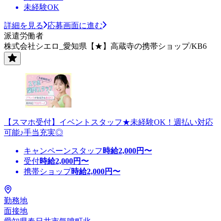
未経験OK
詳細を見る
応募画面に進む
派遣労働者
株式会社シエロ_愛知県【★】高蔵寺の携帯ショップ/KB6
【スマホ受付】イベントスタッフ★未経験OK！週払い対応
可能♪手当充実◎
キャンペーンスタッフ
時給
2,000
円〜
受付
時給
2,000
円〜
携帯ショップ
時給
2,000
円〜
勤務地
面接地