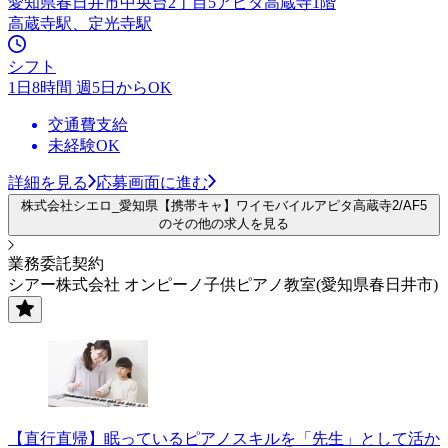
愛知県春日井市中央台2丁目5アピタ高蔵寺1階
高蔵寺駅、定光寺駅
シフト
1日8時間 週5日からOK
交通費支給
未経験OK
詳細を見る
応募画面に進む
株式会社シエロ_愛知県【携帯キャ】ワイモバイルアピタ高蔵寺2/AF5
のその他の求人を見る
業務委託契約
シアー株式会社 オンピーノ子供ピアノ教室(愛知県春日井市)
【直行直帰】眠っているピアノスキルを「先生」として活か