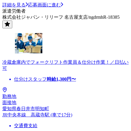
詳細を見る
応募画面に進む
派遣労働者
株式会社ジャパン・リリーフ 名古屋支店/ngdrmhR-18385
冷蔵倉庫内でフォークリフト作業員＆仕分け作業！／日払い
可
仕分けスタッフ
時給
1,300
円〜
勤務地
面接地
愛知県春日井市明知町
JR中央本線 高蔵寺駅 (車で17分)
交通費支給