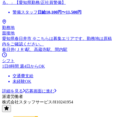
る。」【愛知県勤務/正社員警備】
警備スタッフ
日給
10,100
円〜
11,500
円
勤務地
面接地
愛知県春日井市 ※こちらは募集エリアです。勤務地は原稿
内をご確認ください。
春日井(ＪＲ)駅、高蔵寺駅、間内駅
シフト
1日8時間 週4日からOK
交通費支給
未経験OK
詳細を見る
応募画面に進む
派遣労働者
株式会社スタッフサービス/H10241954