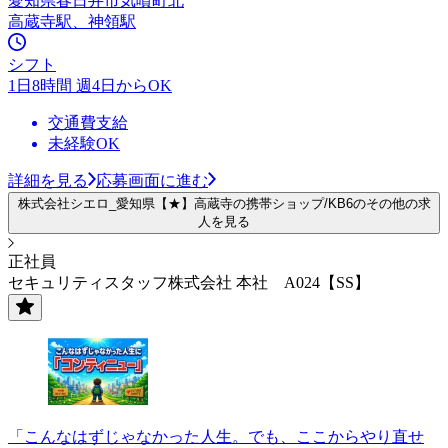
愛知県春日井市気噴町北
高蔵寺駅、神領駅
シフト
1日8時間 週4日からOK
交通費支給
未経験OK
詳細を見る
応募画面に進む
株式会社シエロ_愛知県【★】高蔵寺の携帯ショップ/KB6のその他の求
人を見る
正社員
セキュリティスタッフ株式会社 本社 A024【SS】
「こんなはずじゃなかった人生。でも、ここからやり直せ