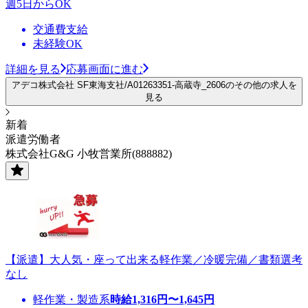
週5日からOK
交通費支給
未経験OK
詳細を見る
応募画面に進む
アデコ株式会社 SF東海支社/A01263351-高蔵寺_2606のその他の求人を
見る
新着
派遣労働者
株式会社G&G 小牧営業所(888882)
【派遣】大人気・座って出来る軽作業／冷暖完備／書類選考
なし
軽作業・製造系
時給
1,316
円〜
1,645
円