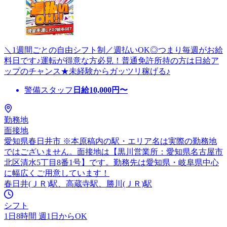
＼1週間ごとの自由シフト制／週払いOK◎つまり毎週がお給
料日です♪運転が得意な方必見！普通免許所持の方は日給ア
ップのチャンス★未経験からガッツリ稼げる♪
警備スタッフ
日給
10,000
円〜
勤務地
面接地
愛知県春日井市 ※本原稿内の駅・エリア名は実際の勤務地
ではございません。面接地は【黒川営業所：愛知県名古屋市
北区清水5丁目8番1号】です。勤務先は愛知県・岐阜県中心
に幅広くご用意しています！
春日井(ＪＲ)駅、高蔵寺駅、勝川(ＪＲ)駅
シフト
1日8時間 週1日からOK