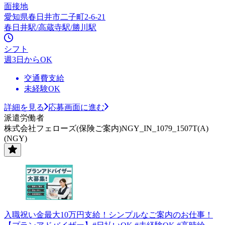
面接地
愛知県春日井市二子町2-6-21
春日井駅/高蔵寺駅/勝川駅
シフト
週3日からOK
交通費支給
未経験OK
詳細を見る
応募画面に進む
派遣労働者
株式会社フェローズ(保険ご案内)NGY_IN_1079_1507T(A)
(NGY)
入職祝い金最大10万円支給！シンプルなご案内のお仕事！