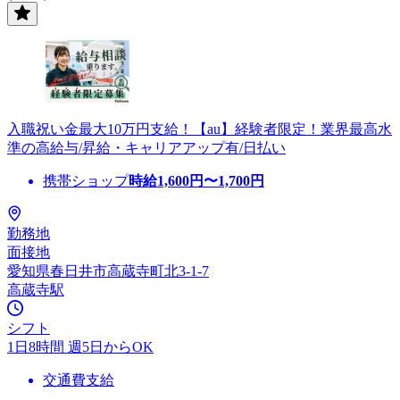
入職祝い金最大10万円支給！【au】経験者限定！業界最高水
準の高給与/昇給・キャリアアップ有/日払い
携帯ショップ
時給
1,600
円〜
1,700
円
勤務地
面接地
愛知県春日井市高蔵寺町北3-1-7
高蔵寺駅
シフト
1日8時間 週5日からOK
交通費支給