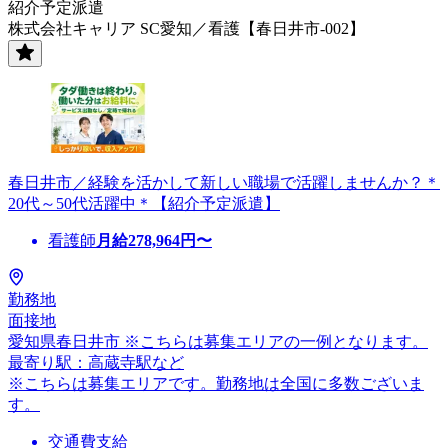
紹介予定派遣
株式会社キャリア SC愛知／看護【春日井市-002】
春日井市／経験を活かして新しい職場で活躍しませんか？＊
20代～50代活躍中＊【紹介予定派遣】
看護師
月給
278,964
円〜
勤務地
面接地
愛知県春日井市 ※こちらは募集エリアの一例となります。
最寄り駅：高蔵寺駅など
※こちらは募集エリアです。勤務地は全国に多数ございま
す。
交通費支給