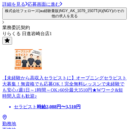
詳細を見る
応募画面に進む
株式会社フェローズ(au経験量販)NGY_AK_1079_1507T(A)(NGY)のその
他の求人を見る
業務委託契約
りらくる 日進岩崎台店1
【未経験から高収入セラピストに】オープニングセラピスト
大募集！無資格でも応募OK！完全無料レッスンで未経験で
も安心♪週1日～1時間～OK♪60分最大3510円★Wワーク&短
時間入店も歓迎♪
セラピスト
時給
2,088
円〜
3,510
円
勤務地