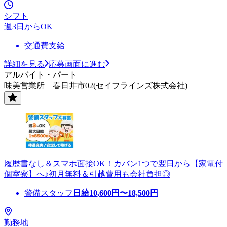
シフト
週3日からOK
交通費支給
詳細を見る
応募画面に進む
アルバイト・パート
味美営業所 春日井市02(セイフラインズ株式会社)
履歴書なし＆スマホ面接OK！カバン1つで翌日から【家電付
個室寮】へ♪初月無料＆引越費用も会社負担◎
警備スタッフ
日給
10,600
円〜
18,500
円
勤務地