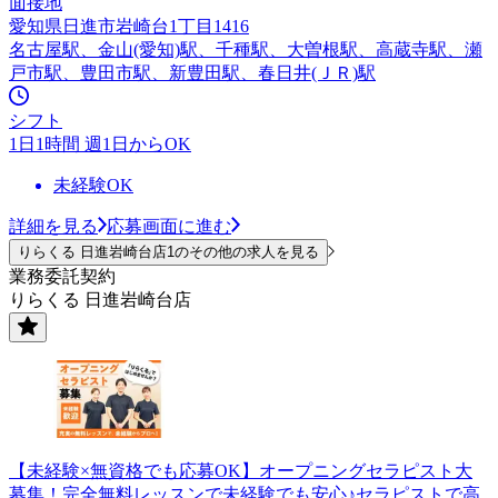
面接地
愛知県日進市岩崎台1丁目1416
名古屋駅、金山(愛知)駅、千種駅、大曽根駅、高蔵寺駅、瀬
戸市駅、豊田市駅、新豊田駅、春日井(ＪＲ)駅
シフト
1日1時間 週1日からOK
未経験OK
詳細を見る
応募画面に進む
りらくる 日進岩崎台店1のその他の求人を見る
業務委託契約
りらくる 日進岩崎台店
【未経験×無資格でも応募OK】オープニングセラピスト大
募集！完全無料レッスンで未経験でも安心♪セラピストで高