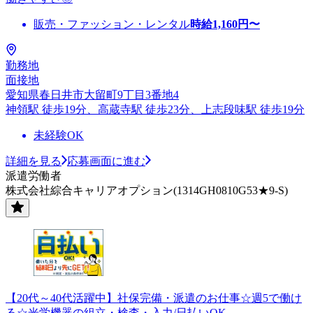
販売・ファッション・レンタル
時給
1,160
円〜
勤務地
面接地
愛知県春日井市大留町9丁目3番地4
神領駅 徒歩19分、高蔵寺駅 徒歩23分、上志段味駅 徒歩19分
未経験OK
詳細を見る
応募画面に進む
派遣労働者
株式会社綜合キャリアオプション(1314GH0810G53★9-S)
【20代～40代活躍中】社保完備・派遣のお仕事☆週5で働け
る☆光学機器の組立・検査・入力/日払いOK