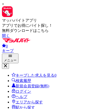
×
マッハバイトアプリ
アプリでお得にバイト探し！
無料ダウンロードはこちら
開く
0
キープ
メニュー
キープした求人を見る
0
検索履歴
新規会員登録(無料)
ログイン
ヘルプ
エリアから探す
駅から探す