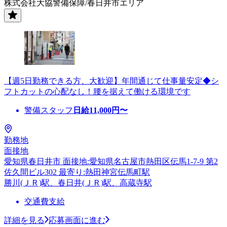
株式会社大協警備保障/春日井市エリア
【週5日勤務できる方、大歓迎】年間通じて仕事量安定◆シ
フトカットの心配なし！腰を据えて働ける環境です
警備スタッフ
日給
11,000
円〜
勤務地
面接地
愛知県春日井市 面接地:愛知県名古屋市熱田区伝馬1-7-9 第2
佐久間ビル302 最寄り:熱田神宮伝馬町駅
勝川(ＪＲ)駅、春日井(ＪＲ)駅、高蔵寺駅
交通費支給
詳細を見る
応募画面に進む