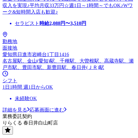
収入を実現♪平均月収33万円☆週1日～1時間～でもOK♪Wワ
ーク&短時間入店も歓迎♪
セラピスト
時給
2,088
円〜
3,510
円
勤務地
面接地
愛知県日進市岩崎台1丁目1416
名古屋駅、金山(愛知)駅、千種駅、大曽根駅、高蔵寺駅、瀬
戸市駅、豊田市駅、新豊田駅、春日井(ＪＲ)駅
シフト
1日1時間 週1日からOK
未経験OK
詳細を見る
応募画面に進む
業務委託契約
りらくる 春日井白山町店