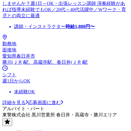
しませんか？週1日～OK・出張レッスン講師 演奏経験があ
れば指導未経験でもOK／20代～40代活躍中／Wワーク・育
児との両立に最適
講師・インストラクター
時給
1,800
円〜
勤務地
面接地
愛知県春日井市
勝川(ＪＲ)駅、高蔵寺駅、春日井(ＪＲ)駅
シフト
週1日からOK
未経験OK
詳細を見る
応募画面に進む
アルバイト・パート
東警株式会社 黒川営業所 春日井・高蔵寺・勝川エリア