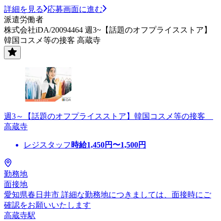
詳細を見る
応募画面に進む
派遣労働者
株式会社iDA/20094464 週3~【話題のオフプライスストア】
韓国コスメ等の接客 高蔵寺
週3～【話題のオフプライスストア】韓国コスメ等の接客
高蔵寺
レジスタッフ
時給
1,450
円〜
1,500
円
勤務地
面接地
愛知県春日井市 詳細な勤務地につきましては、面接時にご
確認をお願いいたします
高蔵寺駅