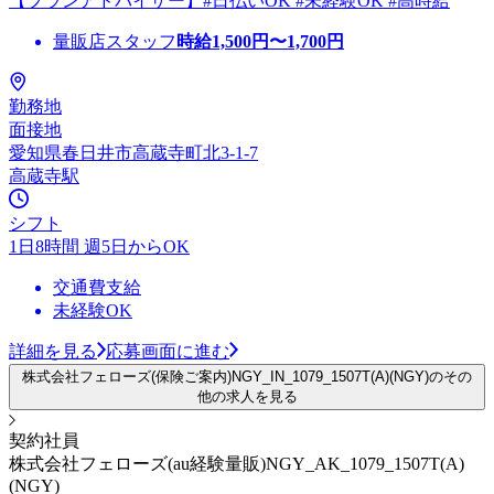
【プランアドバイザー】#日払いOK #未経験OK #高時給
量販店スタッフ
時給
1,500
円〜
1,700
円
勤務地
面接地
愛知県春日井市高蔵寺町北3-1-7
高蔵寺駅
シフト
1日8時間 週5日からOK
交通費支給
未経験OK
詳細を見る
応募画面に進む
株式会社フェローズ(保険ご案内)NGY_IN_1079_1507T(A)(NGY)のその
他の求人を見る
契約社員
株式会社フェローズ(au経験量販)NGY_AK_1079_1507T(A)
(NGY)