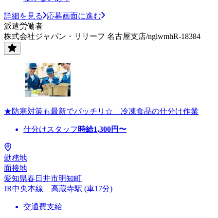
詳細を見る
応募画面に進む
派遣労働者
株式会社ジャパン・リリーフ 名古屋支店/nglwmhR-18384
★防寒対策も最新でバッチリ☆ 冷凍食品の仕分け作業
仕分けスタッフ
時給
1,300
円〜
勤務地
面接地
愛知県春日井市明知町
JR中央本線 高蔵寺駅 (車17分)
交通費支給