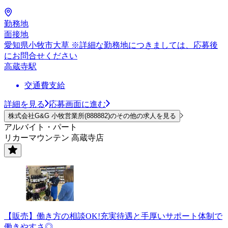
勤務地
面接地
愛知県小牧市大草 ※詳細な勤務地につきましては、応募後
にお問合せください
高蔵寺駅
交通費支給
詳細を見る
応募画面に進む
株式会社G&G 小牧営業所(888882)のその他の求人を見る
アルバイト・パート
リカーマウンテン 高蔵寺店
【販売】働き方の相談OK!充実待遇と手厚いサポート体制で
働きやすさ◎