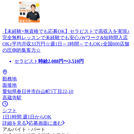
【未経験×無資格でも応募OK】セラピストで高収入を実現♪
完全無料レッスンで未経験でも安心♪Wワーク&短時間入店
OK♪平均月収33万円☆週1日～1時間～でもOK♪全国600店舗
の圧倒的集客力☆
セラピスト
時給
2,088
円〜
3,510
円
勤務地
面接地
愛知県春日井市白山町5丁目22-10
高蔵寺駅
シフト
1日1時間 週1日からOK
詳細を見る
応募画面に進む
アルバイト・パート