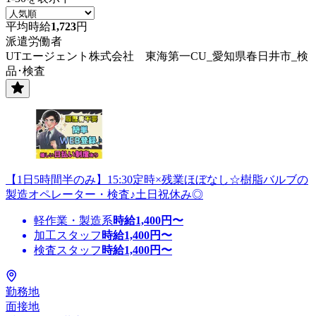
平均時給
1,723
円
派遣労働者
UTエージェント株式会社 東海第一CU_愛知県春日井市_検
品･検査
【1日5時間半のみ】15:30定時×残業ほぼなし☆樹脂バルブの
製造オペレーター・検査♪土日祝休み◎
軽作業・製造系
時給
1,400
円〜
加工スタッフ
時給
1,400
円〜
検査スタッフ
時給
1,400
円〜
勤務地
面接地