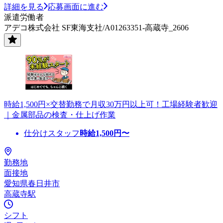
詳細を見る
応募画面に進む
派遣労働者
アデコ株式会社 SF東海支社/A01263351-高蔵寺_2606
時給1,500円×交替勤務で月収30万円以上可！工場経験者歓迎
｜金属部品の検査・仕上げ作業
仕分けスタッフ
時給
1,500
円〜
勤務地
面接地
愛知県春日井市
高蔵寺駅
シフト