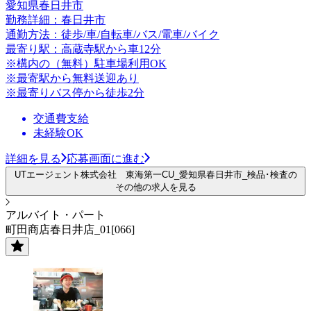
愛知県春日井市
勤務詳細：春日井市
通勤方法：徒歩/車/自転車/バス/電車/バイク
最寄り駅：高蔵寺駅から車12分
※構内の（無料）駐車場利用OK
※最寄駅から無料送迎あり
※最寄りバス停から徒歩2分
交通費支給
未経験OK
詳細を見る
応募画面に進む
UTエージェント株式会社 東海第一CU_愛知県春日井市_検品･検査の
その他の求人を見る
アルバイト・パート
町田商店春日井店_01[066]