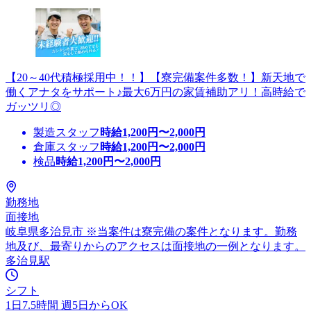
【20～40代積極採用中！！】【寮完備案件多数！】新天地で
働くアナタをサポート♪最大6万円の家賃補助アリ！高時給で
ガッツリ◎
製造スタッフ
時給
1,200
円〜
2,000
円
倉庫スタッフ
時給
1,200
円〜
2,000
円
検品
時給
1,200
円〜
2,000
円
勤務地
面接地
岐阜県多治見市 ※当案件は寮完備の案件となります。勤務
地及び、最寄りからのアクセスは面接地の一例となります。
多治見駅
シフト
1日7.5時間 週5日からOK