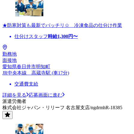
★防寒対策も最新でバッチリ☆ 冷凍食品の仕分け作業
仕分けスタッフ
時給
1,300
円〜
勤務地
面接地
愛知県春日井市明知町
JR中央本線 高蔵寺駅 (車17分)
交通費支給
詳細を見る
応募画面に進む
派遣労働者
株式会社ジャパン・リリーフ 名古屋支店/ngdrmhR-18385