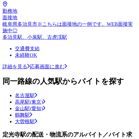
勤務地
面接地
岐阜県多治見市※こちらは面接地の一例です。WEB面接実
施中◎
多治見駅、小泉駅、古虎渓駅
交通費支給
未経験OK
詳細を見る
応募画面に進む
同一路線の人気駅からバイトを探す
名古屋駅
高尾駅(東京)
金山駅(愛知)
鶴舞駅
大曽根駅
定光寺駅の配送・物流系のアルバイト／バイト求