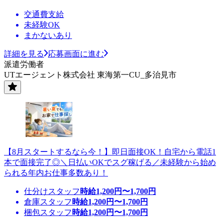
交通費支給
未経験OK
まかないあり
詳細を見る
応募画面に進む
派遣労働者
UTエージェント株式会社 東海第一CU_多治見市
【8月スタートするなら今！】即日面接OK！自宅から電話1
本で面接完了◎＼日払いOKでスグ稼げる／未経験から始め
られる年内お仕事多数あり！
仕分けスタッフ
時給
1,200
円〜
1,700
円
倉庫スタッフ
時給
1,200
円〜
1,700
円
梱包スタッフ
時給
1,200
円〜
1,700
円