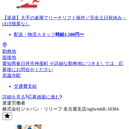
【派遣】大手の倉庫でリーチリフト操作／完全土日祝休み・
ほぼ残業なし
配送・物流スタッフ
時給
1,500
円〜
勤務地
面接地
愛知県春日井市神屋町 ※詳細な勤務地につきましては、応
募後にお問合せください
高蔵寺駅
交通費支給
詳細を見る
応募画面に進む
派遣労働者
株式会社ジャパン・リリーフ 名古屋支店/nglwmhR-18384