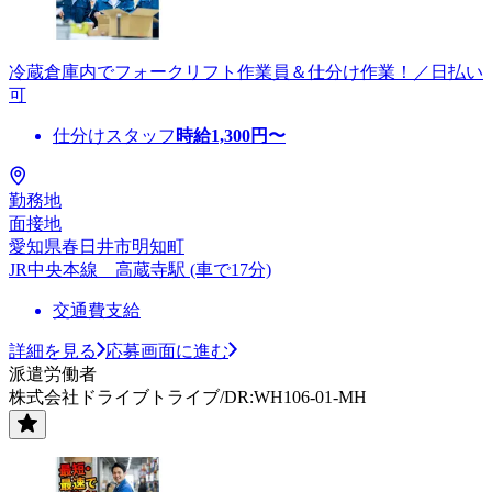
冷蔵倉庫内でフォークリフト作業員＆仕分け作業！／日払い
可
仕分けスタッフ
時給
1,300
円〜
勤務地
面接地
愛知県春日井市明知町
JR中央本線 高蔵寺駅 (車で17分)
交通費支給
詳細を見る
応募画面に進む
派遣労働者
株式会社ドライブトライブ/DR:WH106-01-MH