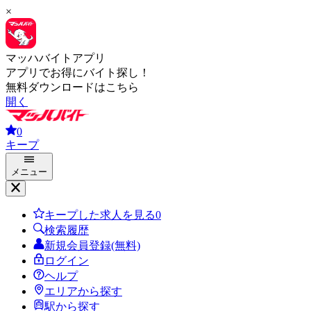
×
マッハバイトアプリ
アプリでお得にバイト探し！
無料ダウンロードはこちら
開く
0
キープ
メニュー
キープした求人を見る
0
検索履歴
新規会員登録(無料)
ログイン
ヘルプ
エリアから探す
駅から探す