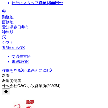
仕分けスタッフ
時給
1,500
円〜
勤務地
面接地
愛知県春日井市
神領駅
シフト
週5日からOK
交通費支給
未経験OK
詳細を見る
応募画面に進む
新着
派遣労働者
株式会社G&G 小牧営業所(898054)