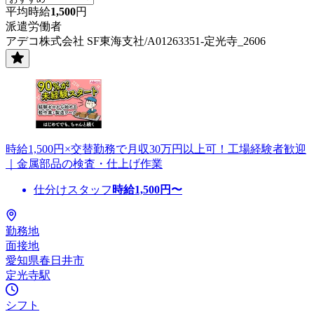
平均時給
1,500
円
派遣労働者
アデコ株式会社 SF東海支社/A01263351-定光寺_2606
時給1,500円×交替勤務で月収30万円以上可！工場経験者歓迎
｜金属部品の検査・仕上げ作業
仕分けスタッフ
時給
1,500
円〜
勤務地
面接地
愛知県春日井市
定光寺駅
シフト