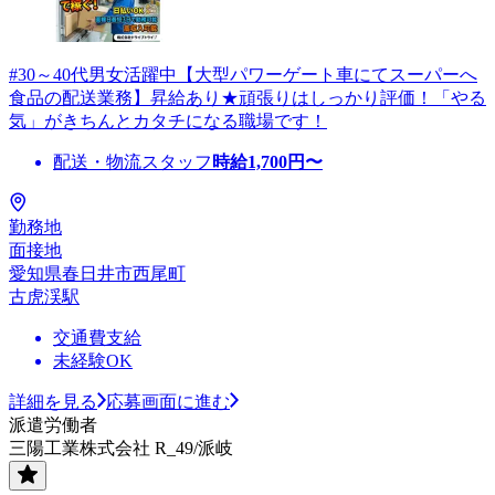
#30～40代男女活躍中【大型パワーゲート車にてスーパーへ
食品の配送業務】昇給あり★頑張りはしっかり評価！「やる
気」がきちんとカタチになる職場です！
配送・物流スタッフ
時給
1,700
円〜
勤務地
面接地
愛知県春日井市西尾町
古虎渓駅
交通費支給
未経験OK
詳細を見る
応募画面に進む
派遣労働者
三陽工業株式会社 R_49/派岐