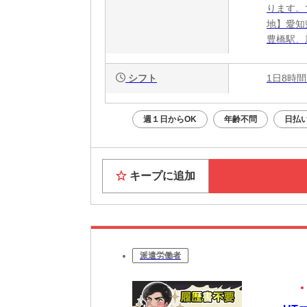
ります。
地】愛知
豊橋駅、
シフト
1日8時間
週１日からOK
年齢不問
日払い
キープに追加
派遣労働者