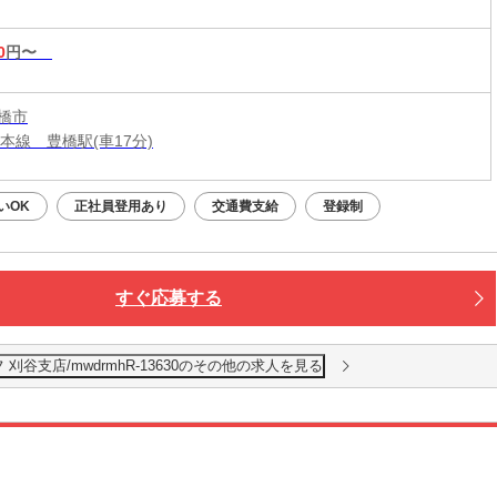
0
円〜
橋市
本線 豊橋駅(車17分)
いOK
正社員登用あり
交通費支給
登録制
すぐ応募する
谷支店/mwdrmhR-13630のその他の求人を見る