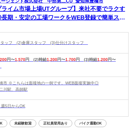
エージェント株式会社 中部第二CU_愛知県豊橋市
プライム市場上場UTグループ】来社不要でラクす
◎長期・安定の工場ワークをWEB登録で簡単スタ
ト！
造スタッフ (2)倉庫スタッフ (3)仕分けスタッフ
,200
円〜
1,570
円
(2)時給
1,200
円〜
1,700
円
(3)時給
1,200
円〜
橋市 ※こちらは面接地の一例です。WEB面接実施中◎
二川駅、高師駅
 週5日からOK
K
未経験歓迎
正社員登用あり
バイク通勤OK