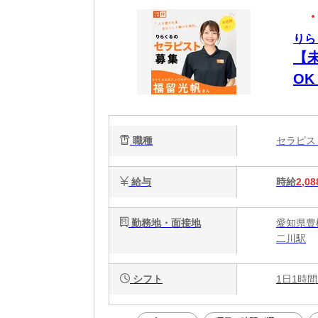
りら
【
O
時間
週
職種
セラピ
給与
時給
2,08
勤務地・面接地
愛知県豊
二川駅
シフト
1日1時間