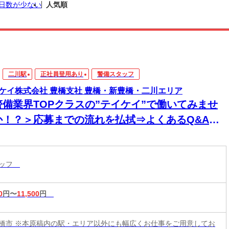
日数が少ない
人気順
二川駅
正社員登用あり
警備スタッフ
ケイ株式会社 豊橋支社 豊橋・新豊橋・二川エリア
警備業界TOPクラスの”テイケイ”で働いてみませ
か！？＞応募までの流れを払拭⇒よくあるQ&A大
開中☆「経験ゼロ」でOK◎研修からしっかりサポ
トします！自由シフトだから無理なく働こう♪
タッフ
0
円〜
11,500
円
橋市 ※本原稿内の駅・エリア以外にも幅広くお仕事をご用意してお