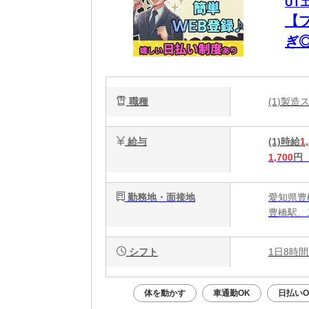
UT
【
ぎ
ー
職種
(1)製
給与
(1)時給
1
1,700
円
勤務地・面接地
愛知県豊
豊橋駅、
シフト
1日8時間
体を動かす
車通勤OK
日払いO