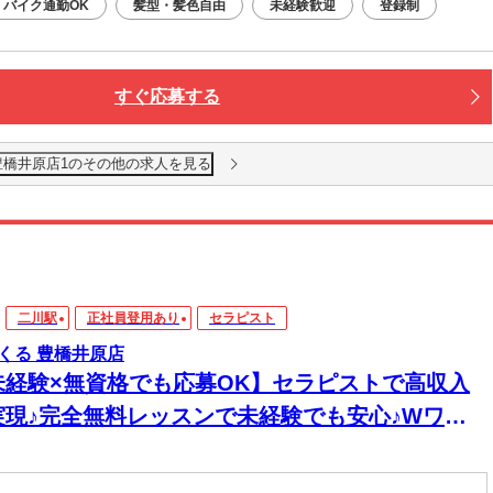
バイク通勤OK
髪型・髪色自由
未経験歓迎
登録制
すぐ応募する
豊橋井原店1のその他の求人を見る
二川駅
正社員登用あり
セラピスト
くる 豊橋井原店
未経験×無資格でも応募OK】セラピストで高収入
実現♪完全無料レッスンで未経験でも安心♪Wワー
&短時間入店OK♪平均月収33万円☆週1日～1時間～
もOK♪全国600店舗の圧倒的集客力☆