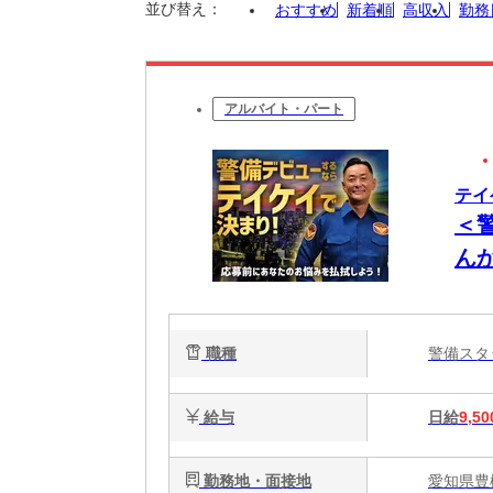
並び替え：
おすすめ
新着順
高収入
勤務
アルバイト・パート
テイ
＜
ん
公
ー
職種
警備ス
給与
日給
9,50
勤務地・面接地
愛知県豊