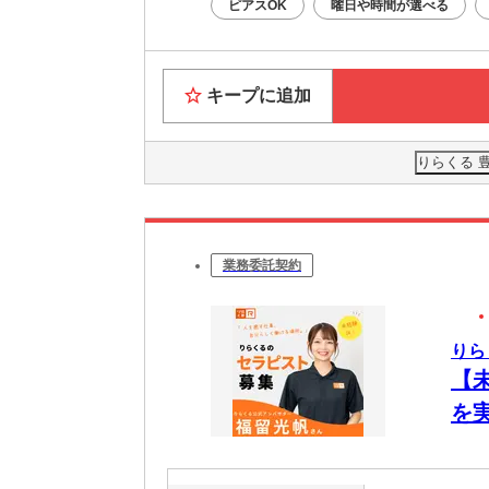
ピアスOK
曜日や時間が選べる
キープに追加
りらくる 
業務委託契約
りら
【
を
ク
で