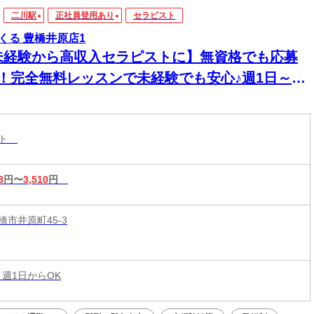
二川駅
正社員登用あり
セラピスト
くる 豊橋井原店1
未経験から高収入セラピストに】無資格でも応募
K！完全無料レッスンで未経験でも安心♪週1日～1
～OK！好きな時間に働ける♪60分最大3510円★
20時間以上入店できる方大歓迎♪
スト
8
円〜
3,510
円
橋市井原町45-3
 週1日からOK