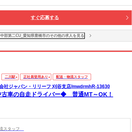
すぐ応募する
 中部第二CU_愛知県豊橋市のその他の求人を見る
二川駅
正社員登用あり
配送・物流スタッフ
会社ジャパン・リリーフ 刈谷支店/mwdrmhR-13630
中古車の自走ドライバー◆ 普通MT～OK！
物流スタッフ