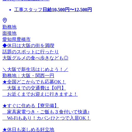
工事スタッフ
日給
10,500
円〜
12,500
円
勤務地
面接地
愛知県豊橋市
◆休日は大阪の街を満喫
話題のスポットに行ったり
大阪グルメの食べ歩きなども◎
＼大阪で新生活はじめよう！／
勤務地：大阪・関西一円
★全国どこからでも応募OK！
大阪までの交通費は【0円】
お近くまでお迎えに行きますよ！
★すぐに住める【寮完備】
家具家電つき・ご飯も３食付いて快適♪
Wi-Fiもあり！カバンひとつで入居OK！
★休日も楽しめる好立地