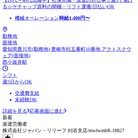
【20代～40代活躍中】社保完備・派遣のお仕事☆週5で働け
る☆ケチャップ原料の開梱・リフト運搬/日払いOK
機械オペレーション
時給
1,400
円〜
勤務地
面接地
愛知県豊川市(勤務地) 豊橋市柱五番町10番地 アクトスクウ
ェア(面接地)
西小坂井駅
シフト
週5日からOK
交通費支給
未経験OK
詳細を見る
応募画面に進む
新着
派遣労働者
株式会社ジャパン・リリーフ 刈谷支店/mwlwmhR-18827