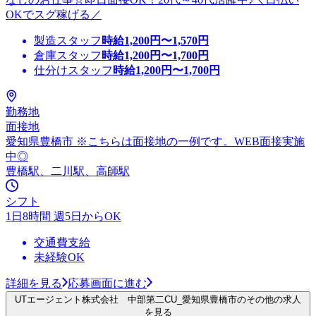
OKでスグ稼げる／
製造スタッフ
時給
1,200
円〜
1,570
円
倉庫スタッフ
時給
1,200
円〜
1,700
円
仕分けスタッフ
時給
1,200
円〜
1,700
円
勤務地
面接地
愛知県豊橋市 ※こちらは面接地の一例です。WEB面接実施
中◎
豊橋駅、二川駅、高師駅
シフト
1日8時間 週5日からOK
交通費支給
未経験OK
詳細を見る
応募画面に進む
UTエージェント株式会社 中部第二CU_愛知県豊橋市のその他の求人
を見る