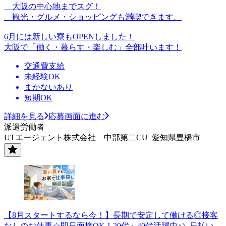
大阪の中心地までスグ！
観光・グルメ・ショッピングも満喫できます。
6月には新しい寮もOPENしました！
大阪で「働く・暮らす・楽しむ」全部叶います！
交通費支給
未経験OK
まかないあり
短期OK
詳細を見る
応募画面に進む
派遣労働者
UTエージェント株式会社 中部第二CU_愛知県豊橋市
【8月スタートするなら今！】長期で安定して働ける◎接客
なしのお仕事☆即日面接OK！20代～40代活躍中♪＼日払い