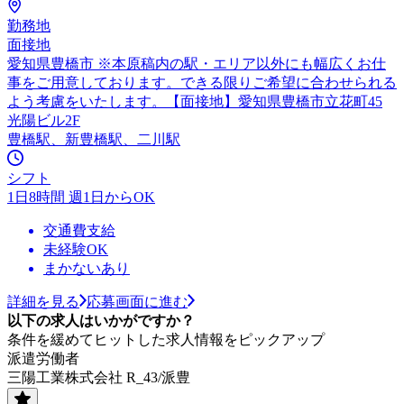
勤務地
面接地
愛知県豊橋市 ※本原稿内の駅・エリア以外にも幅広くお仕
事をご用意しております。できる限りご希望に合わせられる
よう考慮をいたします。【面接地】愛知県豊橋市立花町45
光陽ビル2F
豊橋駅、新豊橋駅、二川駅
シフト
1日8時間 週1日からOK
交通費支給
未経験OK
まかないあり
詳細を見る
応募画面に進む
以下の求人はいかがですか？
条件を緩めてヒットした求人情報をピックアップ
派遣労働者
三陽工業株式会社 R_43/派豊