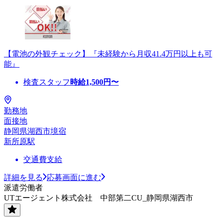
【電池の外観チェック】『未経験から月収41.4万円以上も可
能』
検査スタッフ
時給
1,500
円〜
勤務地
面接地
静岡県湖西市境宿
新所原駅
交通費支給
詳細を見る
応募画面に進む
派遣労働者
UTエージェント株式会社 中部第二CU_静岡県湖西市