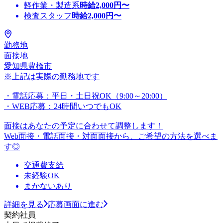
軽作業・製造系
時給
2,000
円〜
検査スタッフ
時給
2,000
円〜
勤務地
面接地
愛知県豊橋市
※上記は実際の勤務地です
・電話応募：平日・土日祝OK（9:00～20:00）
・WEB応募：24時間いつでもOK
面接はあなたの予定に合わせて調整します！
Web面接・電話面接・対面面接から、ご希望の方法を選べま
す◎
交通費支給
未経験OK
まかないあり
詳細を見る
応募画面に進む
契約社員