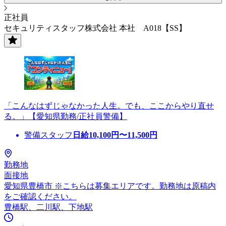
正社員
セキュリティスタッフ株式会社 本社 A018【SS】
「こんなはずじゃなかった人生。でも、ここからやり直せ
る。」【愛知県勤務/正社員警備】
警備スタッフ
日給
10,100
円〜
11,500
円
勤務地
面接地
愛知県豊橋市 ※こちらは募集エリアです。勤務地は原稿内
をご確認ください。
豊橋駅、二川駅、下地駅