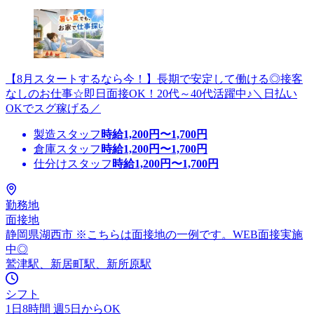
【8月スタートするなら今！】長期で安定して働ける◎接客
なしのお仕事☆即日面接OK！20代～40代活躍中♪＼日払い
OKでスグ稼げる／
製造スタッフ
時給
1,200
円〜
1,700
円
倉庫スタッフ
時給
1,200
円〜
1,700
円
仕分けスタッフ
時給
1,200
円〜
1,700
円
勤務地
面接地
静岡県湖西市 ※こちらは面接地の一例です。WEB面接実施
中◎
鷲津駅、新居町駅、新所原駅
シフト
1日8時間 週5日からOK