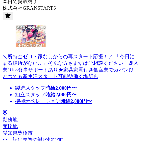
本日で掲載終了
株式会社GRANSTARTS
＼所持金ゼロ・家なしからの再スタート応援！／ 「今日泊
まる場所がない…」そんな方もまずはご相談ください！即入
寮OK×食事サポートあり★家具家電付き個室寮でカバンひ
とつでも新生活スタート可能◎働く場所も
製造スタッフ
時給
2,000
円〜
組立スタッフ
時給
2,000
円〜
機械オペレーション
時給
2,000
円〜
勤務地
面接地
愛知県豊橋市
※上記は実際の勤務地です