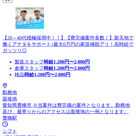
【20～40代積極採用中！！】【寮完備案件多数！】新天地で
働くアナタをサポート♪最大6万円の家賃補助アリ！高時給で
ガッツリ◎
製造スタッフ
時給
1,200
円〜
2,000
円
倉庫スタッフ
時給
1,200
円〜
2,000
円
検品
時給
1,200
円〜
2,000
円
勤務地
面接地
愛知県豊橋市 ※当案件は寮完備の案件となります。勤務地
及び、最寄りからのアクセスは面接地の一例となります。
豊橋駅
シフト