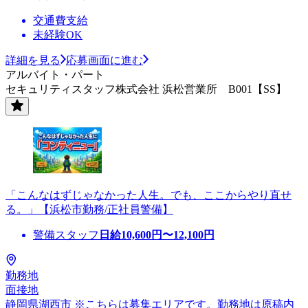
交通費支給
未経験OK
詳細を見る
応募画面に進む
アルバイト・パート
セキュリティスタッフ株式会社 浜松営業所 B001【SS】
「こんなはずじゃなかった人生。でも、ここからやり直せ
る。」【浜松市勤務/正社員警備】
警備スタッフ
日給
10,600
円〜
12,100
円
勤務地
面接地
静岡県湖西市 ※こちらは募集エリアです。勤務地は原稿内