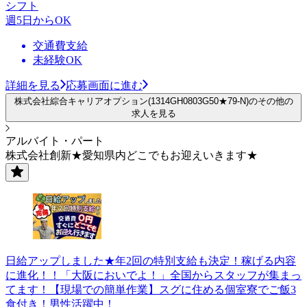
シフト
週5日からOK
交通費支給
未経験OK
詳細を見る
応募画面に進む
株式会社綜合キャリアオプション(1314GH0803G50★79-N)のその他の
求人を見る
アルバイト・パート
株式会社創新★愛知県内どこでもお迎えいきます★
日給アップしました★年2回の特別支給も決定！稼げる内容
に進化！！「大阪においでよ！」全国からスタッフが集まっ
てます！【現場での簡単作業】スグに住める個室寮でご飯3
食付き！男性活躍中！