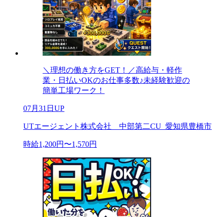
＼理想の働き方をGET！／高給与・軽作
業・日払いOKのお仕事多数♪未経験歓迎の
簡単工場ワーク！
07月31日UP
UTエージェント株式会社 中部第二CU_愛知県豊橋市
時給1,200円〜1,570円