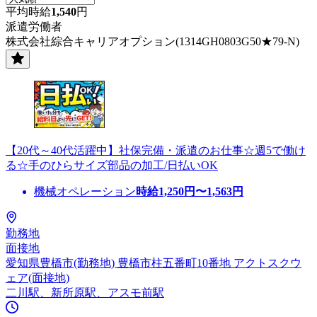
平均時給
1,540
円
派遣労働者
株式会社綜合キャリアオプション(1314GH0803G50★79-N)
【20代～40代活躍中】社保完備・派遣のお仕事☆週5で働け
る☆手のひらサイズ部品の加工/日払いOK
機械オペレーション
時給
1,250
円〜
1,563
円
勤務地
面接地
愛知県豊橋市(勤務地) 豊橋市柱五番町10番地 アクトスクウ
ェア(面接地)
二川駅、新所原駅、アスモ前駅