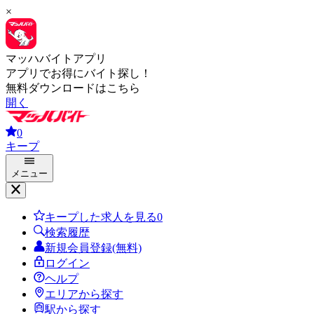
×
マッハバイトアプリ
アプリでお得にバイト探し！
無料ダウンロードはこちら
開く
0
キープ
メニュー
キープした求人を見る
0
検索履歴
新規会員登録(無料)
ログイン
ヘルプ
エリアから探す
駅から探す