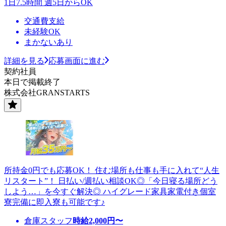
1日7.5時間 週5日からOK
交通費支給
未経験OK
まかないあり
詳細を見る
応募画面に進む
契約社員
本日で掲載終了
株式会社GRANSTARTS
所持金0円でも応募OK！ 住む場所も仕事も手に入れて“人生
リスタート”！ 日払い/週払い相談OK◎「今日寝る場所どう
しよう…」を今すぐ解決◎ ハイグレード家具家電付き個室
寮完備に即入寮も可能です♪
倉庫スタッフ
時給
2,000
円〜