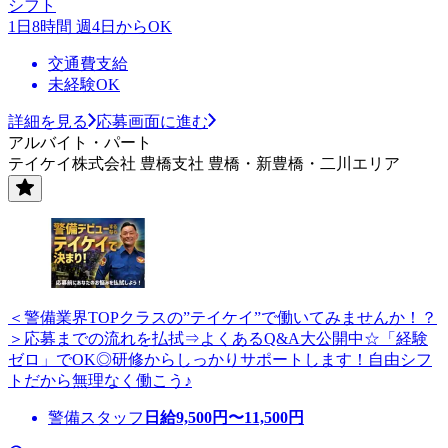
シフト
1日8時間 週4日からOK
交通費支給
未経験OK
詳細を見る
応募画面に進む
アルバイト・パート
テイケイ株式会社 豊橋支社 豊橋・新豊橋・二川エリア
＜警備業界TOPクラスの”テイケイ”で働いてみませんか！？
＞応募までの流れを払拭⇒よくあるQ&A大公開中☆「経験
ゼロ」でOK◎研修からしっかりサポートします！自由シフ
トだから無理なく働こう♪
警備スタッフ
日給
9,500
円〜
11,500
円