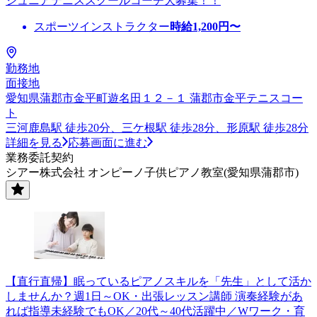
ジュニアテニススクールコーチ大募集！！
スポーツインストラクター
時給
1,200
円〜
勤務地
面接地
愛知県蒲郡市金平町遊名田１２－１ 蒲郡市金平テニスコー
ト
三河鹿島駅 徒歩20分、三ケ根駅 徒歩28分、形原駅 徒歩28分
詳細を見る
応募画面に進む
業務委託契約
シアー株式会社 オンピーノ子供ピアノ教室(愛知県蒲郡市)
【直行直帰】眠っているピアノスキルを「先生」として活か
しませんか？週1日～OK・出張レッスン講師 演奏経験があ
れば指導未経験でもOK／20代～40代活躍中／Wワーク・育