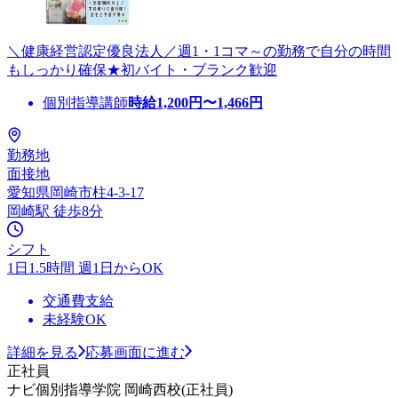
＼健康経営認定優良法人／週1・1コマ～の勤務で自分の時間
もしっかり確保★初バイト・ブランク歓迎
個別指導講師
時給
1,200
円〜
1,466
円
勤務地
面接地
愛知県岡崎市柱4-3-17
岡崎駅 徒歩8分
シフト
1日1.5時間 週1日からOK
交通費支給
未経験OK
詳細を見る
応募画面に進む
正社員
ナビ個別指導学院 岡崎西校(正社員)