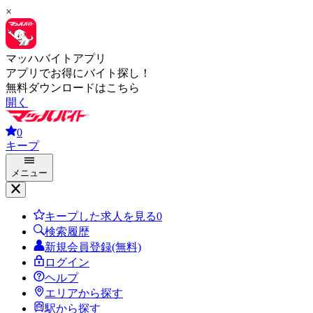
×
マッハバイトアプリ
アプリでお得にバイト探し！
無料ダウンロードはこちら
開く
0
キープ
メニュー
キープした求人を見る
0
検索履歴
新規会員登録(無料)
ログイン
ヘルプ
エリアから探す
駅から探す