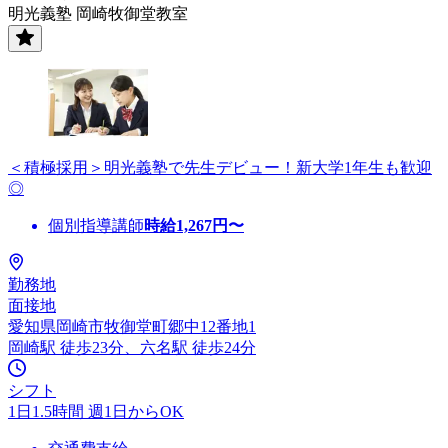
明光義塾 岡崎牧御堂教室
＜積極採用＞明光義塾で先生デビュー！新大学1年生も歓迎
◎
個別指導講師
時給
1,267
円〜
勤務地
面接地
愛知県岡崎市牧御堂町郷中12番地1
岡崎駅 徒歩23分、六名駅 徒歩24分
シフト
1日1.5時間 週1日からOK