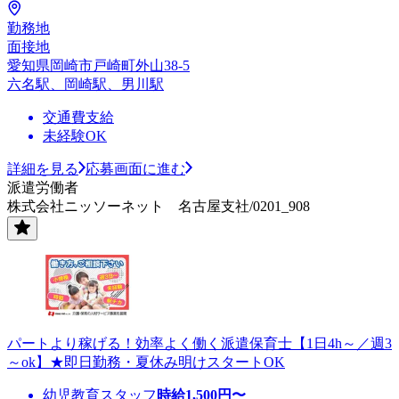
勤務地
面接地
愛知県岡崎市戸崎町外山38-5
六名駅、岡崎駅、男川駅
交通費支給
未経験OK
詳細を見る
応募画面に進む
派遣労働者
株式会社ニッソーネット 名古屋支社/0201_908
パートより稼げる！効率よく働く派遣保育士【1日4h～／週3
～ok】★即日勤務・夏休み明けスタートOK
幼児教育スタッフ
時給
1,500
円〜