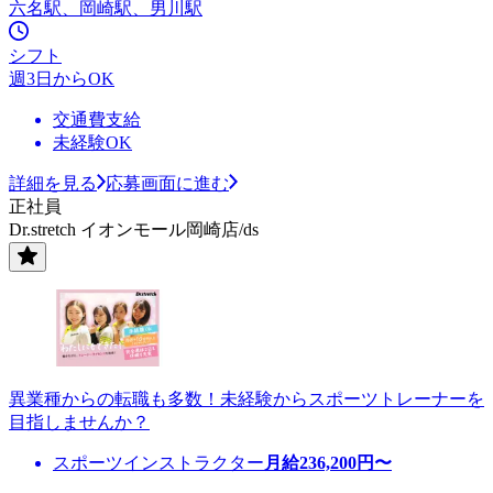
六名駅、岡崎駅、男川駅
シフト
週3日からOK
交通費支給
未経験OK
詳細を見る
応募画面に進む
正社員
Dr.stretch イオンモール岡崎店/ds
異業種からの転職も多数！未経験からスポーツトレーナーを
目指しませんか？
スポーツインストラクター
月給
236,200
円〜