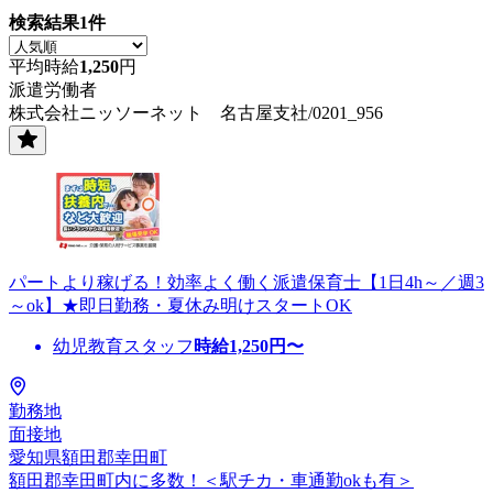
検索結果
1
件
平均時給
1,250
円
派遣労働者
株式会社ニッソーネット 名古屋支社/0201_956
パートより稼げる！効率よく働く派遣保育士【1日4h～／週3
～ok】★即日勤務・夏休み明けスタートOK
幼児教育スタッフ
時給
1,250
円〜
勤務地
面接地
愛知県額田郡幸田町
額田郡幸田町内に多数！＜駅チカ・車通勤okも有＞