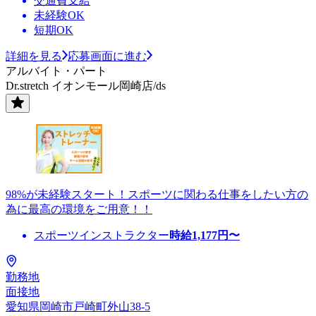
交通費支給
未経験OK
短期OK
詳細を見る
応募画面に進む
アルバイト・パート
Dr.stretch イオンモール岡崎店/ds
98%が未経験スタート！スポーツに関わる仕事をしたい方の
為に最高の環境をご用意！！
スポーツインストラクター
時給
1,177
円〜
勤務地
面接地
愛知県岡崎市戸崎町外山38-5