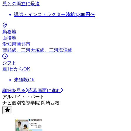
児との両立に最適
講師・インストラクター
時給
1,800
円〜
勤務地
面接地
愛知県蒲郡市
蒲郡駅、三河大塚駅、三河塩津駅
シフト
週1日からOK
未経験OK
詳細を見る
応募画面に進む
アルバイト・パート
ナビ個別指導学院 岡崎西校