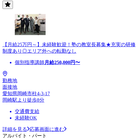
【月給25万円～】未経験歓迎！塾の教室長募集★充実の研修
制度あり◎エリア外への転勤なし
個別指導講師
月給
250,000
円〜
勤務地
面接地
愛知県岡崎市柱4-3-17
岡崎駅より徒歩8分
交通費支給
未経験OK
詳細を見る
応募画面に進む
アルバイト・パート