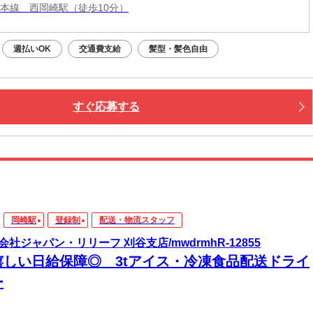
道本線 西岡崎駅（徒歩10分）
週払いOK
交通費支給
髪型・髪色自由
すぐ応募する
岡崎駅
登録制
配送・物流スタッフ
会社ジャパン・リリーフ 刈谷支店/mwdrmhR-12855
嬉しい日給保障◎ 3tアイス・冷凍食品配送ドライ
ー