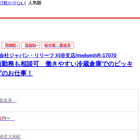
日数が少ない
人気順
岡崎駅
登録制
軽作業・製造系
会社ジャパン・リリーフ 刈谷支店/mwlwmhR-17070
短勤務も相談可 働きやすい冷蔵倉庫でのピッキ
グのお仕事！
・製造系
0
円〜
崎市大和町