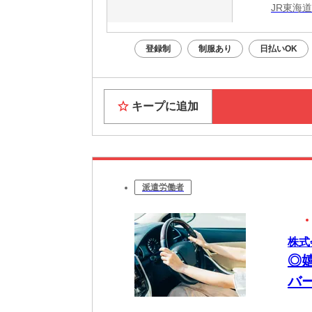
JR東海
登録制
制服あり
日払いOK
キープに追加
派遣労働者
株式
◎
バ