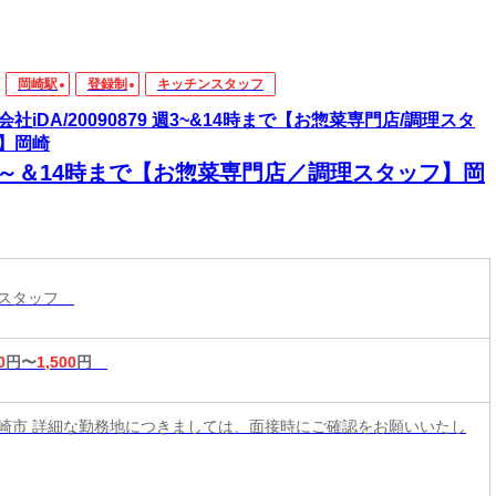
岡崎駅
登録制
キッチンスタッフ
会社iDA/20090879 週3~&14時まで【お惣菜専門店/調理スタ
】岡崎
3～＆14時まで【お惣菜専門店／調理スタッフ】岡
ンスタッフ
0
円〜
1,500
円
崎市 詳細な勤務地につきましては、面接時にご確認をお願いいたし