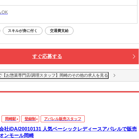
らOK
スキルが身に付く
交通費支給
すぐ応募する
&14時まで【お惣菜専門店/調理スタッフ】岡崎のその他の求人を見る
岡崎駅
登録制
アパレル販売スタッフ
会社iDA/20010131 人気ベーシックレディースアパレルで販売
オンモール岡崎