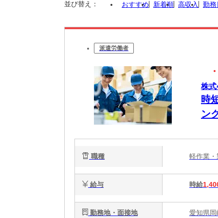
並び替え：
おすすめ
新着順
高収入
勤務
派遣労働者
株式
時
ン
職種
軽作業
給与
時給
1,40
勤務地・面接地
愛知県岡