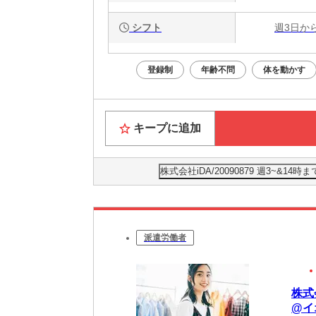
シフト
週3日か
登録制
年齢不問
体を動かす
キープに追加
株式会社iDA/20090879 週3~
派遣労働者
株式
@イ