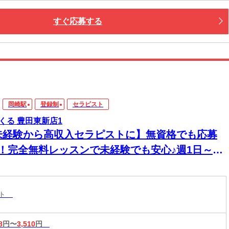
すぐ応募する
岡崎駅
登録制
セラピスト
くる 豊田東新店1
未経験から高収入セラピストに】無資格でも応募
K！完全無料レッスンで未経験でも安心♪週1日～1
～OK！好きな時間に働ける♪60分最大3510円★
20時間以上入店できる方大歓迎♪
スト
8
円〜
3,510
円