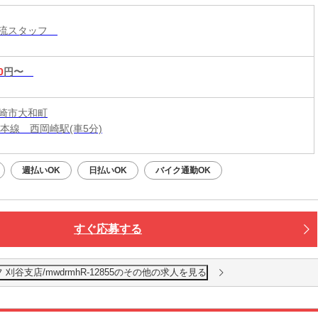
物流スタッフ
0
円〜
崎市大和町
道本線 西岡崎駅(車5分)
週払いOK
日払いOK
バイク通勤OK
すぐ応募する
谷支店/mwdrmhR-12855のその他の求人を見る