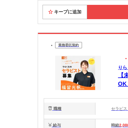
キープに追加
業務委託契約
りら
【
O
時間
週
職種
セラピ
給与
時給
2,08