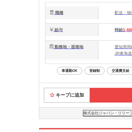
職種
配送・
給与
時給
1,40
勤務地・面接地
愛知県岡
JR東海
車通勤OK
登録制
交通費支給
キープに追加
株式会社ジャパン・リリーフ 刈