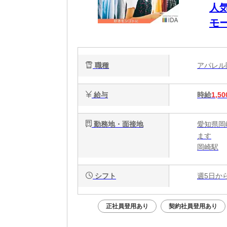
人
モ
職種
アパレ
給与
時給
1,50
勤務地・面接地
愛知県岡
ます
岡崎駅
シフト
週5日か
正社員登用あり
契約社員登用あり