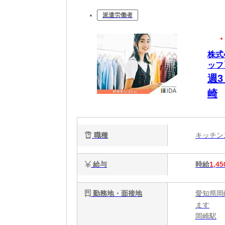
派遣労働者
株式
ッフ
週
崎
職種
キッチ
給与
時給
1,45
勤務地・面接地
愛知県岡
ます
岡崎駅