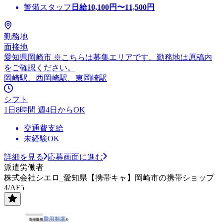
警備スタッフ
日給
10,100
円〜
11,500
円
勤務地
面接地
愛知県岡崎市 ※こちらは募集エリアです。勤務地は原稿内
をご確認ください。
岡崎駅、西岡崎駅、東岡崎駅
シフト
1日8時間 週4日からOK
交通費支給
未経験OK
詳細を見る
応募画面に進む
派遣労働者
株式会社シエロ_愛知県【携帯キャ】岡崎市の携帯ショップ
4/AF5