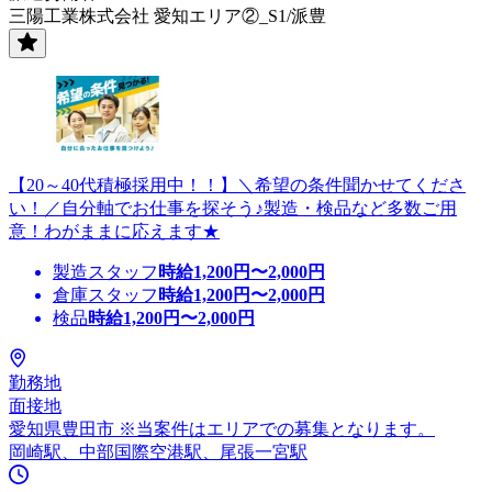
三陽工業株式会社 愛知エリア②_S1/派豊
【20～40代積極採用中！！】＼希望の条件聞かせてくださ
い！／自分軸でお仕事を探そう♪製造・検品など多数ご用
意！わがままに応えます★
製造スタッフ
時給
1,200
円〜
2,000
円
倉庫スタッフ
時給
1,200
円〜
2,000
円
検品
時給
1,200
円〜
2,000
円
勤務地
面接地
愛知県豊田市 ※当案件はエリアでの募集となります。
岡崎駅、中部国際空港駅、尾張一宮駅