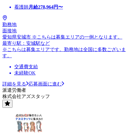
看護師
月給
278,964
円〜
勤務地
面接地
愛知県安城市 ※こちらは募集エリアの一例となります。
最寄り駅：安城駅など
※こちらは募集エリアです。勤務地は全国に多数ございま
す。
交通費支給
未経験OK
詳細を見る
応募画面に進む
派遣労働者
株式会社アズスタッフ