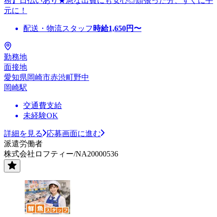
務】日払いあり★急な出費にも安心◎頑張った分、すぐに手
元に！
配送・物流スタッフ
時給
1,650
円〜
勤務地
面接地
愛知県岡崎市赤渋町野中
岡崎駅
交通費支給
未経験OK
詳細を見る
応募画面に進む
派遣労働者
株式会社ロフティー/NA20000536