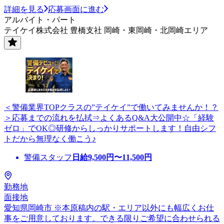
詳細を見る
応募画面に進む
アルバイト・パート
テイケイ株式会社 豊橋支社 岡崎・東岡崎・北岡崎エリア
＜警備業界TOPクラスの”テイケイ”で働いてみませんか！？
＞応募までの流れを払拭⇒よくあるQ&A大公開中☆「経験
ゼロ」でOK◎研修からしっかりサポートします！自由シフ
トだから無理なく働こう♪
警備スタッフ
日給
9,500
円〜
11,500
円
勤務地
面接地
愛知県岡崎市 ※本原稿内の駅・エリア以外にも幅広くお仕
事をご用意しております。できる限りご希望に合わせられる