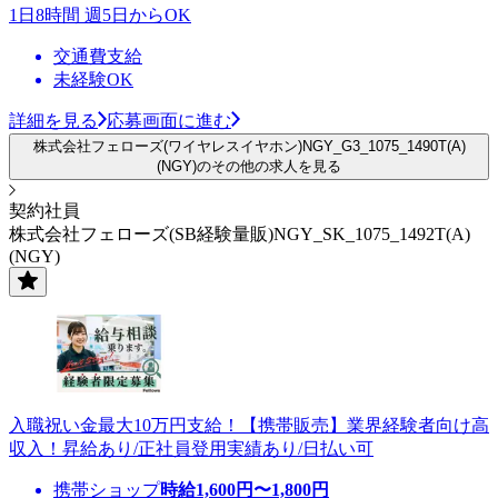
1日8時間 週5日からOK
交通費支給
未経験OK
詳細を見る
応募画面に進む
株式会社フェローズ(ワイヤレスイヤホン)NGY_G3_1075_1490T(A)
(NGY)のその他の求人を見る
契約社員
株式会社フェローズ(SB経験量販)NGY_SK_1075_1492T(A)
(NGY)
入職祝い金最大10万円支給！【携帯販売】業界経験者向け高
収入！昇給あり/正社員登用実績あり/日払い可
携帯ショップ
時給
1,600
円〜
1,800
円