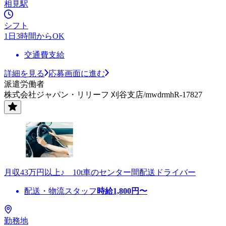
相見駅
シフト
1日3時間からOK
交通費支給
詳細を見る
応募画面に進む
派遣労働者
株式会社ジャパン・リリーフ 刈谷支店/mwdrmhR-17827
月収43万円以上♪ 10t車のセンター間配送ドライバー
配送・物流スタッフ
時給
1,800
円〜
勤務地