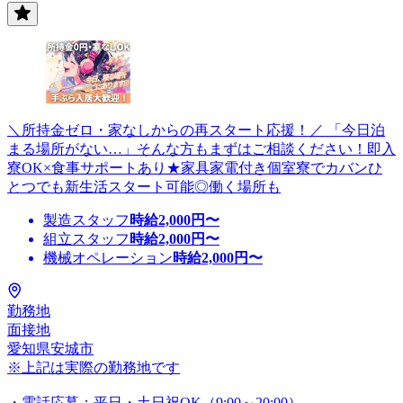
＼所持金ゼロ・家なしからの再スタート応援！／ 「今日泊
まる場所がない…」そんな方もまずはご相談ください！即入
寮OK×食事サポートあり★家具家電付き個室寮でカバンひ
とつでも新生活スタート可能◎働く場所も
製造スタッフ
時給
2,000
円〜
組立スタッフ
時給
2,000
円〜
機械オペレーション
時給
2,000
円〜
勤務地
面接地
愛知県安城市
※上記は実際の勤務地です
・電話応募：平日・土日祝OK（9:00～20:00）