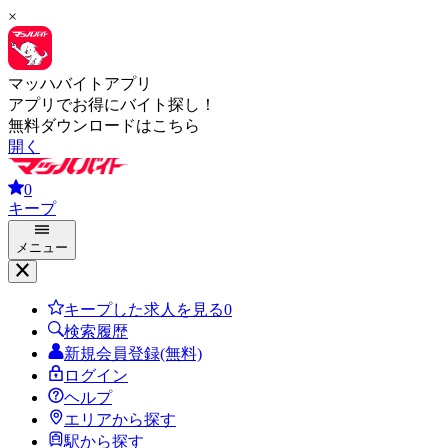
×
マッハバイトアプリ
アプリでお得にバイト探し！
無料ダウンロードはこちら
開く
0
キープ
メニュー
キープした求人を見る
0
検索履歴
新規会員登録(無料)
ログイン
ヘルプ
エリアから探す
駅から探す