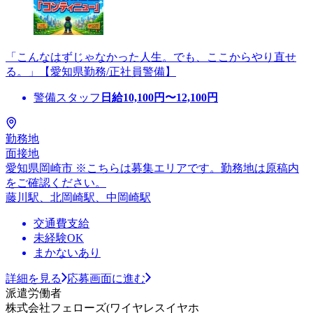
「こんなはずじゃなかった人生。でも、ここからやり直せ
る。」【愛知県勤務/正社員警備】
警備スタッフ
日給
10,100
円〜
12,100
円
勤務地
面接地
愛知県岡崎市 ※こちらは募集エリアです。勤務地は原稿内
をご確認ください。
藤川駅、北岡崎駅、中岡崎駅
交通費支給
未経験OK
まかないあり
詳細を見る
応募画面に進む
派遣労働者
株式会社フェローズ(ワイヤレスイヤホ