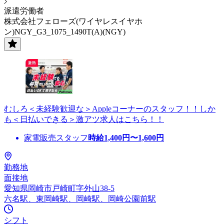
派遣労働者
株式会社フェローズ(ワイヤレスイヤホ
ン)NGY_G3_1075_1490T(A)(NGY)
むしろ＜未経験歓迎な＞Appleコーナーのスタッフ！！しか
も＜日払いできる＞激アツ求人はこちら！！
家電販売スタッフ
時給
1,400
円〜
1,600
円
勤務地
面接地
愛知県岡崎市戸崎町字外山38-5
六名駅、東岡崎駅、岡崎駅、岡崎公園前駅
シフト