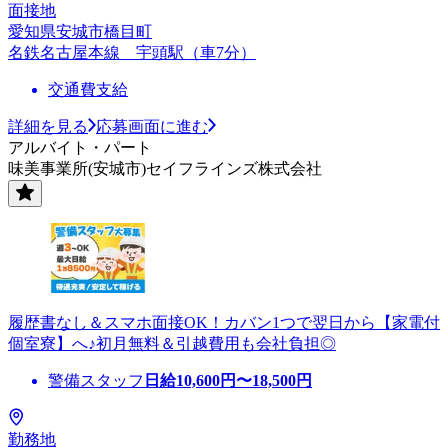
面接地
愛知県安城市橋目町
名鉄名古屋本線 宇頭駅（車7分）
交通費支給
詳細を見る
応募画面に進む
アルバイト・パート
味美事業所(安城市)セイフラインズ株式会社
履歴書なし＆スマホ面接OK！カバン1つで翌日から【家電付
個室寮】へ♪初月無料＆引越費用も会社負担◎
警備スタッフ
日給
10,600
円〜
18,500
円
勤務地