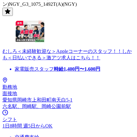
ン)NGY_G3_1075_1492T(A)(NGY)
むしろ＜未経験歓迎な＞Appleコーナーのスタッフ！！しか
も＜日払いできる＞激アツ求人はこちら！！
家電販売スタッフ
時給
1,400
円〜
1,600
円
勤務地
面接地
愛知県岡崎市上和田町南天白5-1
六名駅、岡崎駅、岡崎公園前駅
シフト
1日8時間 週5日からOK