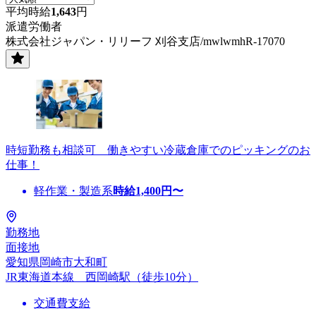
平均時給
1,643
円
派遣労働者
株式会社ジャパン・リリーフ 刈谷支店/mwlwmhR-17070
時短勤務も相談可 働きやすい冷蔵倉庫でのピッキングのお
仕事！
軽作業・製造系
時給
1,400
円〜
勤務地
面接地
愛知県岡崎市大和町
JR東海道本線 西岡崎駅（徒歩10分）
交通費支給