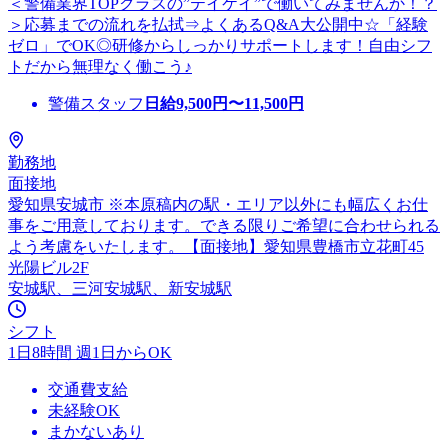
＜警備業界TOPクラスの”テイケイ”で働いてみませんか！？
＞応募までの流れを払拭⇒よくあるQ&A大公開中☆「経験
ゼロ」でOK◎研修からしっかりサポートします！自由シフ
トだから無理なく働こう♪
警備スタッフ
日給
9,500
円〜
11,500
円
勤務地
面接地
愛知県安城市 ※本原稿内の駅・エリア以外にも幅広くお仕
事をご用意しております。できる限りご希望に合わせられる
よう考慮をいたします。【面接地】愛知県豊橋市立花町45
光陽ビル2F
安城駅、三河安城駅、新安城駅
シフト
1日8時間 週1日からOK
交通費支給
未経験OK
まかないあり