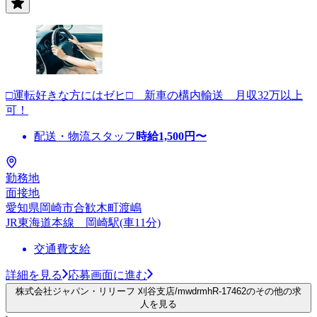
□運転好きな方にはゼヒ□ 新車の構内輸送 月収32万以上
可！
配送・物流スタッフ
時給
1,500
円〜
勤務地
面接地
愛知県岡崎市合歓木町渡嶋
JR東海道本線 岡崎駅(車11分)
交通費支給
詳細を見る
応募画面に進む
株式会社ジャパン・リリーフ 刈谷支店/mwdrmhR-17462のその他の求
人を見る