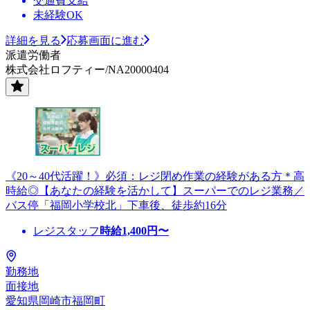
交通費支給
未経験OK
詳細を見る
応募画面に進む
派遣労働者
株式会社ロフティー/NA20000404
《20～40代活躍！》必須：レジ閉め作業の経験がある方＊高
時給◎【あなたの経験を活かして】スーパーでのレジ業務／
バス停「福岡小学校北」下車後、徒歩約16分
レジスタッフ
時給
1,400
円〜
勤務地
面接地
愛知県岡崎市福岡町