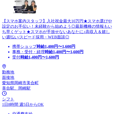
【スマホ案内スタッフ】入社祝金最大10万円★スマホ選びや
設定のお手伝い！未経験から始めよう◎最新機種の情報もい
ち早くゲット★スマホが手放せないあなたに♪高収入＆嬉し
い週払い/スピード採用・WEB面談◎
携帯ショップ
時給
1,400
円〜
1,600
円
事務・受付・経理
時給
1,400
円〜
1,600
円
受付
時給
1,400
円〜
1,600
円
勤務地
面接地
愛知県岡崎市美合町
美合駅、岡崎駅
シフト
1日8時間 週5日からOK
交通費支給