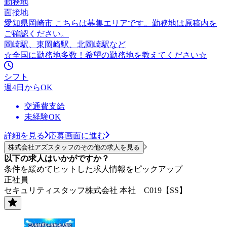
勤務地
面接地
愛知県岡崎市 こちらは募集エリアです。勤務地は原稿内を
ご確認ください。
岡崎駅、東岡崎駅、北岡崎駅など
☆全国に勤務地多数！希望の勤務地を教えてください☆
シフト
週4日からOK
交通費支給
未経験OK
詳細を見る
応募画面に進む
株式会社アズスタッフのその他の求人を見る
以下の求人はいかがですか？
条件を緩めてヒットした求人情報をピックアップ
正社員
セキュリティスタッフ株式会社 本社 C019【SS】