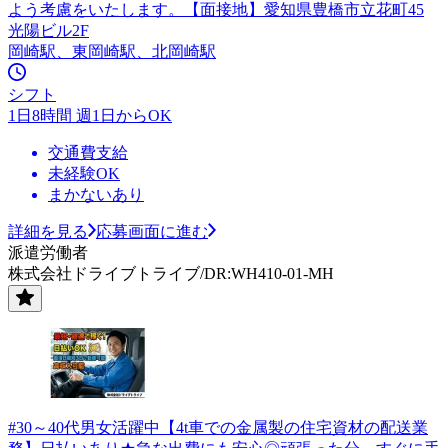
よう考慮をいたします。【面接地】愛知県豊橋市立花町45
光陽ビル2F
岡崎駅、東岡崎駅、北岡崎駅
シフト
1日8時間 週1日からOK
交通費支給
未経験OK
まかないあり
詳細を見る
応募画面に進む
派遣労働者
株式会社ドライブトライブ/DR:WH410-01-MH
#30～40代男女活躍中【4t車での金属製の住宅資材の配送業