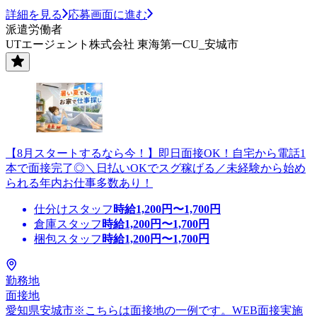
詳細を見る
応募画面に進む
派遣労働者
UTエージェント株式会社 東海第一CU_安城市
【8月スタートするなら今！】即日面接OK！自宅から電話1
本で面接完了◎＼日払いOKでスグ稼げる／未経験から始め
られる年内お仕事多数あり！
仕分けスタッフ
時給
1,200
円〜
1,700
円
倉庫スタッフ
時給
1,200
円〜
1,700
円
梱包スタッフ
時給
1,200
円〜
1,700
円
勤務地
面接地
愛知県安城市※こちらは面接地の一例です。WEB面接実施