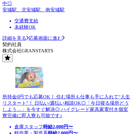
中◎
安城駅、北安城駅、南安城駅
交通費支給
未経験OK
詳細を見る
応募画面に進む
契約社員
株式会社GRANSTARTS
所持金0円でも応募OK！ 住む場所も仕事も手に入れて“人生
リスタート”！ 日払い/週払い相談OK◎「今日寝る場所どう
しよう…」を今すぐ解決◎ ハイグレード家具家電付き個室
寮完備に即入寮も可能です♪
倉庫スタッフ
時給
2,000
円〜
軽作業・製造系
時給
2,000
円〜