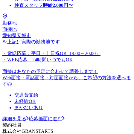
検査スタッフ
時給
2,000
円〜
勤務地
面接地
愛知県安城市
※上記は実際の勤務地です
・電話応募：平日・土日祝OK（9:00～20:00）
・WEB応募：24時間いつでもOK
面接はあなたの予定に合わせて調整します！
Web面接・電話面接・対面面接から、ご希望の方法を選べま
す◎
交通費支給
未経験OK
まかないあり
詳細を見る
応募画面に進む
契約社員
株式会社GRANSTARTS