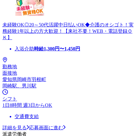
未経験OK◎20～50代活躍中日払いOK◆介護のオシゴト！実
務経験1年以上の方大歓迎！【来社不要！WEB・電話登録Ｏ
Ｋ】
入浴介助
時給
1,300
円〜
1,450
円
勤務地
面接地
愛知県岡崎市羽根町
岡崎駅、男川駅
シフト
1日8時間 週3日からOK
交通費支給
詳細を見る
応募画面に進む
派遣労働者