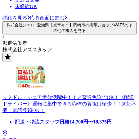
未経験OK
詳細を見る
応募画面に進む
株式会社シエロ_愛知県【携帯キャ】岡崎市の携帯ショップ4/AF5のそ
の他の求人を見る
派遣労働者
株式会社アズスタッフ
＼ミドル・シニア世代活躍中！！／普通免許でOK！《配送
ドライバー》運転に集中できる◎体の負担は極少！！来社不
要・電話登録OK！
配送・物流スタッフ
日給
14,700
円〜
18,375
円