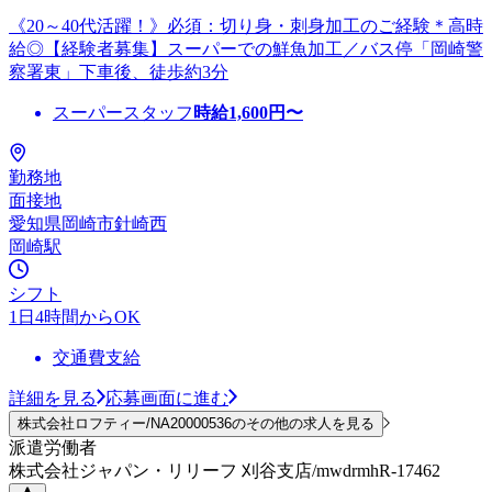
《20～40代活躍！》必須：切り身・刺身加工のご経験＊高時
給◎【経験者募集】スーパーでの鮮魚加工／バス停「岡崎警
察署東」下車後、徒歩約3分
スーパースタッフ
時給
1,600
円〜
勤務地
面接地
愛知県岡崎市針崎西
岡崎駅
シフト
1日4時間からOK
交通費支給
詳細を見る
応募画面に進む
株式会社ロフティー/NA20000536のその他の求人を見る
派遣労働者
株式会社ジャパン・リリーフ 刈谷支店/mwdrmhR-17462