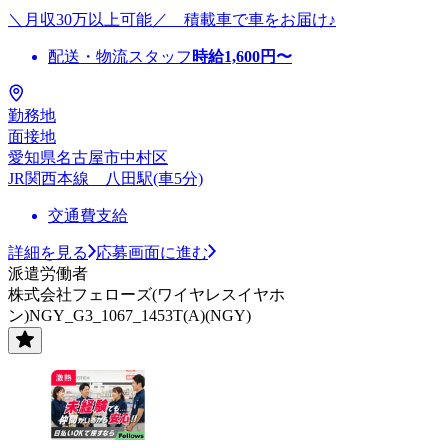
＼月収30万以上可能／ 積載車で車をお届け♪
配送・物流スタッフ
時給
1,600
円〜
勤務地
面接地
愛知県名古屋市中村区
JR関西本線 八田駅(車5分)
交通費支給
詳細を見る
応募画面に進む
派遣労働者
株式会社フェローズ(ワイヤレスイヤホ
ン)NGY_G3_1067_1453T(A)(NGY)