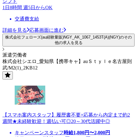
シフト
1日8時間 週5日からOK
交通費支給
詳細を見る
応募画面に進む
株式会社フェローズ(au経験量販)NGY_AK_1067_1453T(A)(NGY)のその
他の求人を見る
派遣労働者
株式会社シエロ_愛知県【携帯キャ】auＳｔｙｌｅ名古屋則
武/M2(1)_2KB12
【スマホ案内スタッフ】履歴書不要×応募から内定まで約2
週間★未経験歓迎！週払い可◎20～30代活躍中◎
キャンペーンスタッフ
時給
1,800
円〜
2,000
円