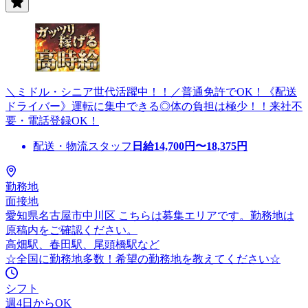
＼ミドル・シニア世代活躍中！！／普通免許でOK！《配送
ドライバー》運転に集中できる◎体の負担は極少！！来社不
要・電話登録OK！
配送・物流スタッフ
日給
14,700
円〜
18,375
円
勤務地
面接地
愛知県名古屋市中川区 こちらは募集エリアです。勤務地は
原稿内をご確認ください。
高畑駅、春田駅、尾頭橋駅など
☆全国に勤務地多数！希望の勤務地を教えてください☆
シフト
週4日からOK