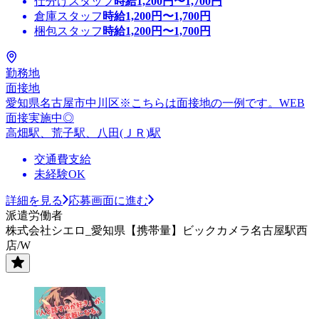
仕分けスタッフ
時給
1,200
円〜
1,700
円
倉庫スタッフ
時給
1,200
円〜
1,700
円
梱包スタッフ
時給
1,200
円〜
1,700
円
勤務地
面接地
愛知県名古屋市中川区※こちらは面接地の一例です。WEB
面接実施中◎
高畑駅、荒子駅、八田(ＪＲ)駅
交通費支給
未経験OK
詳細を見る
応募画面に進む
派遣労働者
株式会社シエロ_愛知県【携帯量】ビックカメラ名古屋駅西
店/W