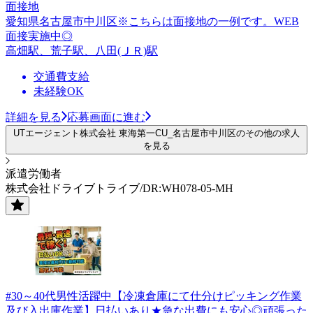
面接地
愛知県名古屋市中川区※こちらは面接地の一例です。WEB
面接実施中◎
高畑駅、荒子駅、八田(ＪＲ)駅
交通費支給
未経験OK
詳細を見る
応募画面に進む
UTエージェント株式会社 東海第一CU_名古屋市中川区のその他の求人
を見る
派遣労働者
株式会社ドライブトライブ/DR:WH078-05-MH
#30～40代男性活躍中【冷凍倉庫にて仕分けピッキング作業
及び入出庫作業】日払いあり★急な出費にも安心◎頑張った