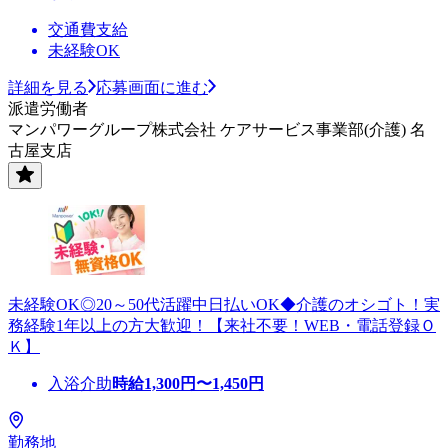
交通費支給
未経験OK
詳細を見る
応募画面に進む
派遣労働者
マンパワーグループ株式会社 ケアサービス事業部(介護) 名
古屋支店
未経験OK◎20～50代活躍中日払いOK◆介護のオシゴト！実
務経験1年以上の方大歓迎！【来社不要！WEB・電話登録Ｏ
Ｋ】
入浴介助
時給
1,300
円〜
1,450
円
勤務地