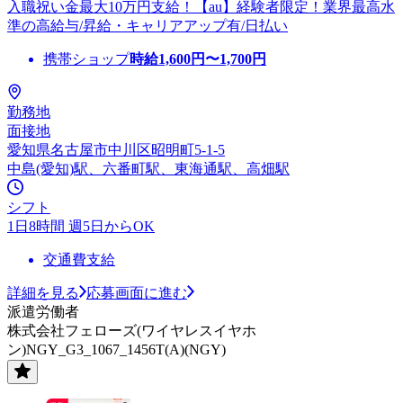
入職祝い金最大10万円支給！【au】経験者限定！業界最高水
準の高給与/昇給・キャリアアップ有/日払い
携帯ショップ
時給
1,600
円〜
1,700
円
勤務地
面接地
愛知県名古屋市中川区昭明町5-1-5
中島(愛知)駅、六番町駅、東海通駅、高畑駅
シフト
1日8時間 週5日からOK
交通費支給
詳細を見る
応募画面に進む
派遣労働者
株式会社フェローズ(ワイヤレスイヤホ
ン)NGY_G3_1067_1456T(A)(NGY)