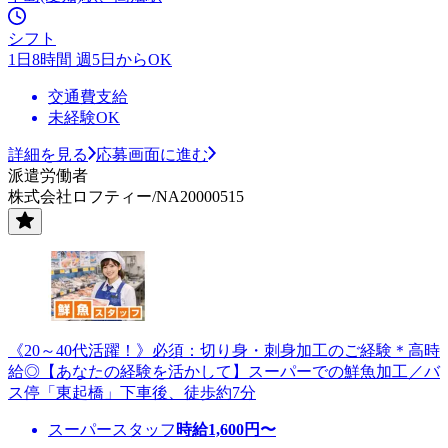
シフト
1日8時間 週5日からOK
交通費支給
未経験OK
詳細を見る
応募画面に進む
派遣労働者
株式会社ロフティー/NA20000515
《20～40代活躍！》必須：切り身・刺身加工のご経験＊高時
給◎【あなたの経験を活かして】スーパーでの鮮魚加工／バ
ス停「東起橋」下車後、徒歩約7分
スーパースタッフ
時給
1,600
円〜