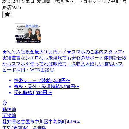
株式会社シエロ_愛知県【携帯キャ】ドコモショップ中川1号
線店/AF5
★＼＼入社祝金最大10万円／／★スマホのご案内スタッフ♪
実績豊富なシエロなら未経験でも安心のサポート体制◎普段
からスマホを使ってれば即戦力！高収入＆嬉しい週払い/ス
ピード採用・WEB面談◎
携帯ショップ
時給
1,550
円〜
事務・受付・経理
時給
1,550
円〜
受付
時給
1,550
円〜
勤務地
面接地
愛知県名古屋市中川区中島新町4-1504
中島(愛知)駅、高畑駅