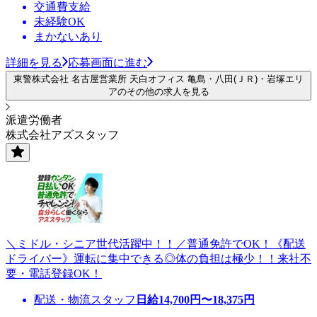
交通費支給
未経験OK
まかないあり
詳細を見る
応募画面に進む
東警株式会社 名古屋営業所 天白オフィス 亀島・八田(ＪＲ)・岩塚エリ
アのその他の求人を見る
派遣労働者
株式会社アズスタッフ
＼ミドル・シニア世代活躍中！！／普通免許でOK！《配送
ドライバー》運転に集中できる◎体の負担は極少！！来社不
要・電話登録OK！
配送・物流スタッフ
日給
14,700
円〜
18,375
円