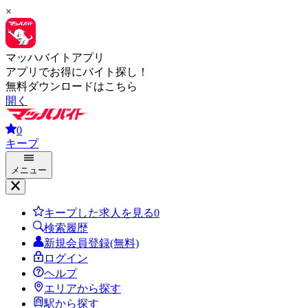
×
マッハバイトアプリ
アプリでお得にバイト探し！
無料ダウンロードはこちら
開く
0
キープ
メニュー
キープした求人を見る
0
検索履歴
新規会員登録(無料)
ログイン
ヘルプ
エリアから探す
駅から探す