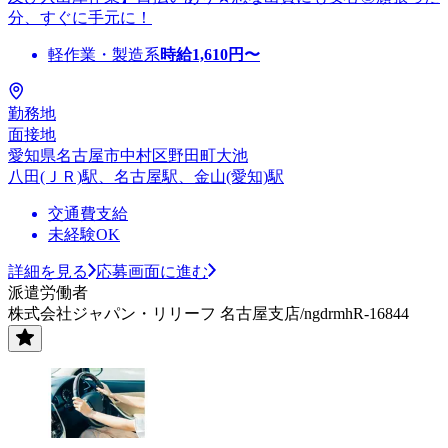
分、すぐに手元に！
軽作業・製造系
時給
1,610
円〜
勤務地
面接地
愛知県名古屋市中村区野田町大池
八田(ＪＲ)駅、名古屋駅、金山(愛知)駅
交通費支給
未経験OK
詳細を見る
応募画面に進む
派遣労働者
株式会社ジャパン・リリーフ 名古屋支店/ngdrmhR-16844