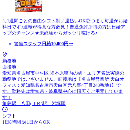
＼1週間ごとの自由シフト制／週払いOK◎つまり毎週がお給
料日です♪運転が得意な方必見！普通免許所持の方は日給ア
ップのチャンス★未経験からガッツリ稼げる♪
警備スタッフ
日給
10,000
円〜
勤務地
面接地
愛知県名古屋市中村区 ※本原稿内の駅・エリア名は実際の
勤務地ではございません。面接地は【名古屋営業所 天白オ
フィス：愛知県名古屋市天白区元八事4丁目243番地1】で
す。勤務先は愛知県・岐阜県中心に幅広くご用意していま
す！
亀島駅、八田(ＪＲ)駅、岩塚駅
シフト
1日8時間 週1日からOK