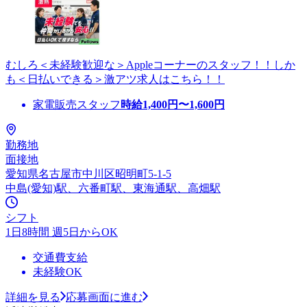
むしろ＜未経験歓迎な＞Appleコーナーのスタッフ！！しか
も＜日払いできる＞激アツ求人はこちら！！
家電販売スタッフ
時給
1,400
円〜
1,600
円
勤務地
面接地
愛知県名古屋市中川区昭明町5-1-5
中島(愛知)駅、六番町駅、東海通駅、高畑駅
シフト
1日8時間 週5日からOK
交通費支給
未経験OK
詳細を見る
応募画面に進む