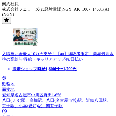
契約社員
株式会社フェローズ(au経験量販)NGY_AK_1067_1453T(A)
(NGY)
入職祝い金最大10万円支給！【au】経験者限定！業界最高水
準の高給与/昇給・キャリアアップ有/日払い
携帯ショップ
時給
1,600
円〜
1,700
円
勤務地
面接地
愛知県名古屋市中川区野田1-656
八田(ＪＲ)駅、高畑駅、八田(名古屋市営)駅、近鉄八田駅、
荒子駅、小本(愛知)駅、南荒子駅