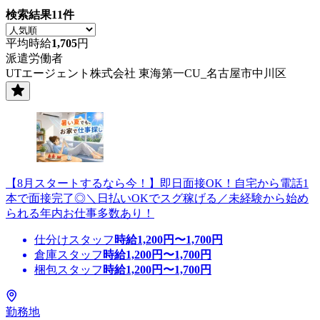
検索結果
11
件
平均時給
1,705
円
派遣労働者
UTエージェント株式会社 東海第一CU_名古屋市中川区
【8月スタートするなら今！】即日面接OK！自宅から電話1
本で面接完了◎＼日払いOKでスグ稼げる／未経験から始め
られる年内お仕事多数あり！
仕分けスタッフ
時給
1,200
円〜
1,700
円
倉庫スタッフ
時給
1,200
円〜
1,700
円
梱包スタッフ
時給
1,200
円〜
1,700
円
勤務地