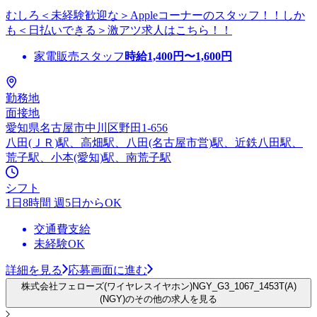
むしろ＜未経験歓迎な＞Appleコーナーのスタッフ！！しか
も＜日払いできる＞激アツ求人はこちら！！
家電販売スタッフ
時給
1,400
円〜
1,600
円
勤務地
面接地
愛知県名古屋市中川区野田1-656
八田(ＪＲ)駅、高畑駅、八田(名古屋市営)駅、近鉄八田駅、
荒子駅、小本(愛知)駅、南荒子駅
シフト
1日8時間 週5日からOK
交通費支給
未経験OK
詳細を見る
応募画面に進む
株式会社フェローズ(ワイヤレスイヤホン)NGY_G3_1067_1453T(A)
(NGY)のその他の求人を見る