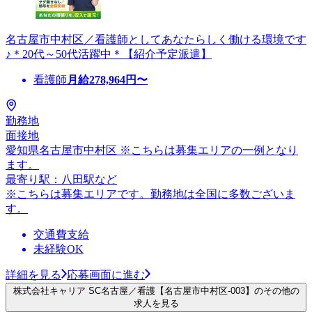
名古屋市中村区／看護師としてあなたらしく働ける環境です
♪＊20代～50代活躍中＊【紹介予定派遣】
看護師
月給
278,964
円〜
勤務地
面接地
愛知県名古屋市中村区 ※こちらは募集エリアの一例となり
ます。
最寄り駅：八田駅など
※こちらは募集エリアです。勤務地は全国に多数ございま
す。
交通費支給
未経験OK
詳細を見る
応募画面に進む
株式会社キャリア SC名古屋／看護【名古屋市中村区-003】のその他の
求人を見る