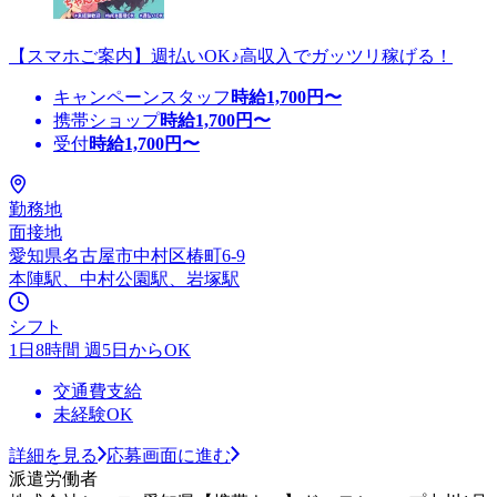
【スマホご案内】週払いOK♪高収入でガッツリ稼げる！
キャンペーンスタッフ
時給
1,700
円〜
携帯ショップ
時給
1,700
円〜
受付
時給
1,700
円〜
勤務地
面接地
愛知県名古屋市中村区椿町6-9
本陣駅、中村公園駅、岩塚駅
シフト
1日8時間 週5日からOK
交通費支給
未経験OK
詳細を見る
応募画面に進む
派遣労働者