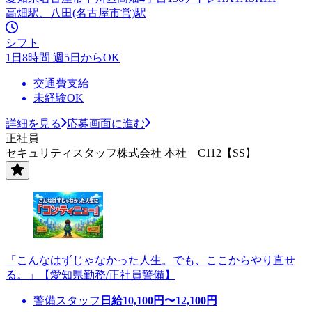
高畑駅、八田(名古屋市営)駅
シフト
1日8時間 週5日からOK
交通費支給
未経験OK
詳細を見る
応募画面に進む
正社員
セキュリティスタッフ株式会社 本社 C112【SS】
「こんなはずじゃなかった人生。でも、ここからやり直せ
る。」【愛知県勤務/正社員警備】
警備スタッフ
日給
10,100
円〜
12,100
円