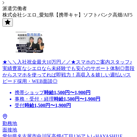
派遣労働者
株式会社シエロ_愛知県【携帯キャ】ソフトバンク高畑/AF5
★＼＼入社祝金最大10万円／／★スマホのご案内スタッフ♪
実績豊富なシエロなら未経験でも安心のサポート体制◎普段
からスマホを使ってれば即戦力！高収入＆嬉しい週払い/ス
ピード採用・WEB面談◎
携帯ショップ
時給
1,500
円〜
1,900
円
事務・受付・経理
時給
1,500
円〜
1,900
円
受付
時給
1,500
円〜
1,900
円
勤務地
面接地
愛知県名古屋市中川区高畑4丁目136アトレHAYASHI1F