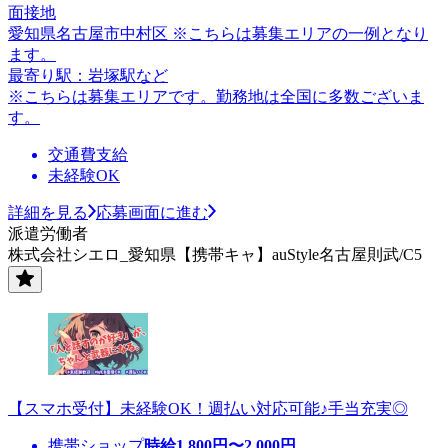
面接地
愛知県名古屋市中村区 ※こちらは募集エリアの一例となり
ます。
最寄り駅：岩塚駅など
※こちらは募集エリアです。勤務地は全国に多数ございま
す。
交通費支給
未経験OK
詳細を見る
応募画面に進む
派遣労働者
株式会社シエロ_愛知県【携帯キャ】auStyle名古屋則武/C5
【スマホ受付】未経験OK！週払い対応可能♪手当充実◎
携帯ショップ
時給
1,800
円〜
2,000
円