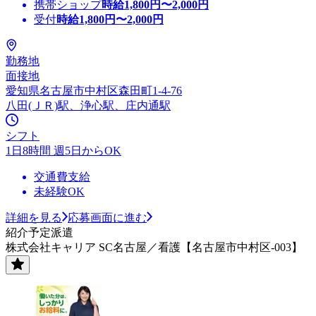
携帯ショップ
時給
1,800
円〜
2,000
円
受付
時給
1,800
円〜
2,000
円
勤務地
面接地
愛知県名古屋市中村区森田町1-4-76
八田(ＪＲ)駅、浄心駅、庄内通駅
シフト
1日8時間 週5日からOK
交通費支給
未経験OK
詳細を見る
応募画面に進む
紹介予定派遣
株式会社キャリア SC名古屋／看護【名古屋市中村区-003】