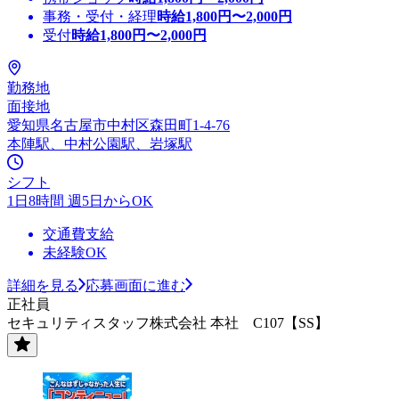
事務・受付・経理
時給
1,800
円〜
2,000
円
受付
時給
1,800
円〜
2,000
円
勤務地
面接地
愛知県名古屋市中村区森田町1-4-76
本陣駅、中村公園駅、岩塚駅
シフト
1日8時間 週5日からOK
交通費支給
未経験OK
詳細を見る
応募画面に進む
正社員
セキュリティスタッフ株式会社 本社 C107【SS】