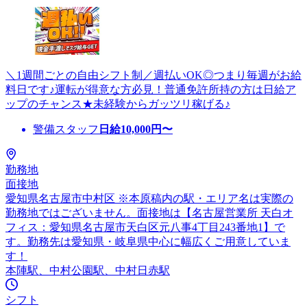
＼1週間ごとの自由シフト制／週払いOK◎つまり毎週がお給
料日です♪運転が得意な方必見！普通免許所持の方は日給ア
ップのチャンス★未経験からガッツリ稼げる♪
警備スタッフ
日給
10,000
円〜
勤務地
面接地
愛知県名古屋市中村区 ※本原稿内の駅・エリア名は実際の
勤務地ではございません。面接地は【名古屋営業所 天白オ
フィス：愛知県名古屋市天白区元八事4丁目243番地1】で
す。勤務先は愛知県・岐阜県中心に幅広くご用意していま
す！
本陣駅、中村公園駅、中村日赤駅
シフト