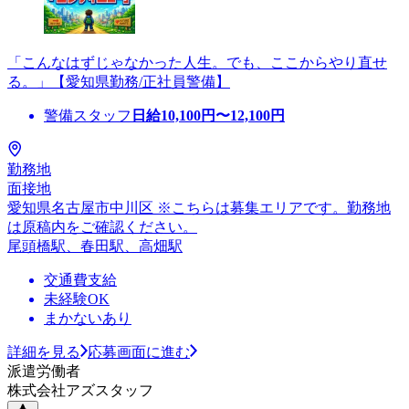
「こんなはずじゃなかった人生。でも、ここからやり直せ
る。」【愛知県勤務/正社員警備】
警備スタッフ
日給
10,100
円〜
12,100
円
勤務地
面接地
愛知県名古屋市中川区 ※こちらは募集エリアです。勤務地
は原稿内をご確認ください。
尾頭橋駅、春田駅、高畑駅
交通費支給
未経験OK
まかないあり
詳細を見る
応募画面に進む
派遣労働者
株式会社アズスタッフ