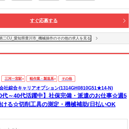
すぐ応募する
第二CU_愛知県豊川市_機械操作のその他の求人を見る
三河一宮駅
軽作業・製造系
その他
会社綜合キャリアオプション(1314GH0810G51★14-N)
20代～40代活躍中】社保完備・派遣のお仕事☆週5
働ける☆切削工具の測定・機械補助/日払いOK