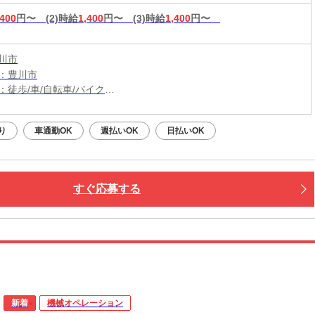
,400
円〜
(2)時給
1,400
円〜
(3)時給
1,400
円〜
川市
：豊川市
：徒歩/車/自転車/バイク
：江島駅から車5分
（無料）駐車場利用OK
り
車通勤OK
週払いOK
日払いOK
すぐ応募する
新着
機械オペレーション