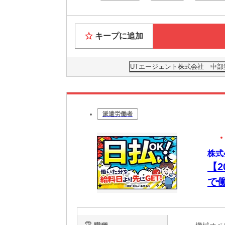
キープに追加
UTエージェント株式会社 中部
派遣労働者
株式
【
で