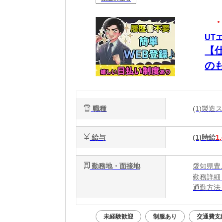
UT
【
の
OK
職種
(1)製
給与
(1)時給
1
勤務地・面接地
愛知県豊
勤務詳細
通勤方法
最寄り駅
※構内の
未経験歓迎
制服あり
交通費支