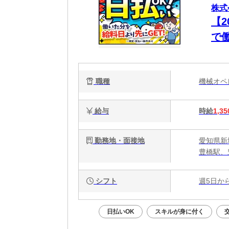
株式
【
で
職種
機械オ
給与
時給
1,35
勤務地・面接地
愛知県新
豊橋駅、
シフト
週5日か
日払いOK
スキルが身に付く