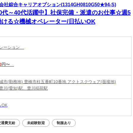
会社綜合キャリアオプション(1314GH0810G50★94-S)
20代～40代活躍中】社保完備・派遣のお仕事☆週5
働ける☆機械オペレーター/日払いOK
ペレーション
0
円〜
城市(勤務地) 豊橋市柱五番町10番地 アクトスクウェア(面接地)
豊川(愛知)駅、豊川稲荷駅
らOK
交通費支給
未経験歓迎
制服あり