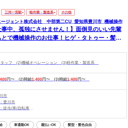
三河一宮駅
軽作業・製造系
その他
エージェント株式会社 中部第二CU_愛知県豊川市_機械操作
仕事中、孤独にさせません！】面倒見のいい先輩
もとで機械操作のお仕事！ヒゲ・タトゥー・髪色
♪月収31万円＆年休135日
造スタッフ (2)機械オペレーション (3)軽作業・製造系
,400
円〜
(2)時給
1,400
円〜
(3)時給
1,400
円〜
川市
：豊川市
：徒歩/車/自転車
：三河一宮駅から車7分
（無料）駐車場利用OK
給
車通勤OK
週払いOK
髪型・髪色自由