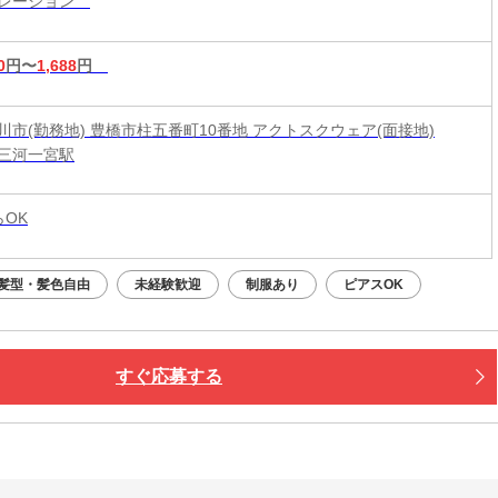
ペレーション
0
円〜
1,688
円
川市(勤務地) 豊橋市柱五番町10番地 アクトスクウェア(面接地)
三河一宮駅
らOK
髪型・髪色自由
未経験歓迎
制服あり
ピアスOK
すぐ応募する