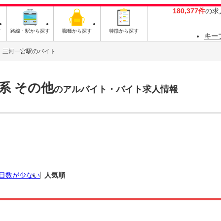
180,377件
の求
す
路線・駅から探す
職種から探す
特徴から探す
キー
三河一宮駅のバイト
系 その他
のアルバイト・バイト求人情報
日数が少ない
人気順