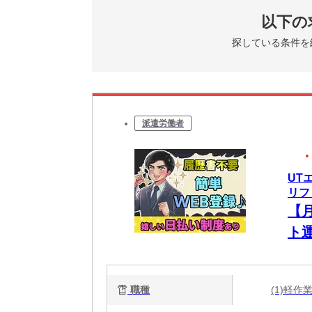
以下の
探している条件を
派遣労働者
UT
リフ
【
ト
職種
(1)軽