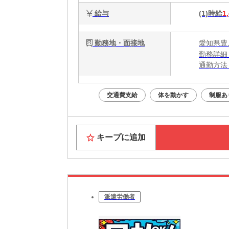
給与
(1)時給
1
勤務地・面接地
愛知県豊
勤務詳細
通勤方法
最寄り駅
※構内の
交通費支給
体を動かす
制服あ
キープに追加
派遣労働者