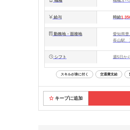
職種
機械オ
給与
時給
1,35
勤務地・面接地
愛知県豊
長山駅、
シフト
週5日か
スキルが身に付く
交通費支給
キープに追加