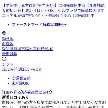
【早朝働ける方歓迎(手当あり)】◎積極採用中◎【食事補助
＆前払い有】週2・1日2h～OK！セルフレジで簡単接客◎マ
ニュアル完備で初バイト・未経験も安心！積極採用中
ファーストフード
時給
1,180
円〜
勤務地
面接地
愛知県新城市稲木字仲野69-10
野田城駅
シフト
1日2時間 週2日からOK
交通費支給
未経験OK
詳細を見る
応募画面に進む
新着口コミあり
面接時、担当の方も店舗で勤務されていた方も爽やかな笑顔
でした。 店内も明るく綺麗でした。 お子様連れから年配迄