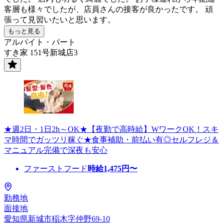
客層も様々でしたが、店員さんの接客が良かったです。 頑
張って見習いたいと思います。
もっと見る
アルバイト・パート
すき家 151号新城店3
★週2日・1日2h～OK★【夜勤で高時給】WワークOK！スキ
マ時間でガッツリ稼ぐ★食事補助・前払い有◎セルフレジ＆
マニュアル完備で深夜も安心
ファーストフード
時給
1,475
円〜
勤務地
面接地
愛知県新城市稲木字仲野69-10