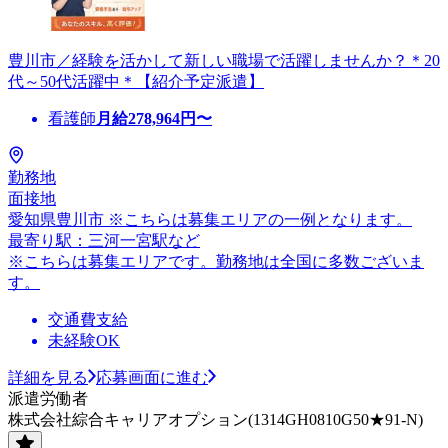
豊川市／経験を活かして新しい職場で活躍しませんか？＊20
代～50代活躍中＊【紹介予定派遣】
看護師
月給
278,964
円〜
勤務地
面接地
愛知県豊川市 ※こちらは募集エリアの一例となります。
最寄り駅：三河一宮駅など
※こちらは募集エリアです。勤務地は全国に多数ございま
す。
交通費支給
未経験OK
詳細を見る
応募画面に進む
派遣労働者
株式会社綜合キャリアオプション(1314GH0810G50★91-N)