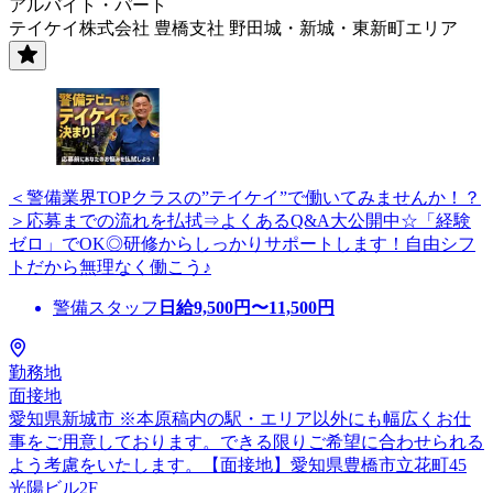
アルバイト・パート
テイケイ株式会社 豊橋支社 野田城・新城・東新町エリア
＜警備業界TOPクラスの”テイケイ”で働いてみませんか！？
＞応募までの流れを払拭⇒よくあるQ&A大公開中☆「経験
ゼロ」でOK◎研修からしっかりサポートします！自由シフ
トだから無理なく働こう♪
警備スタッフ
日給
9,500
円〜
11,500
円
勤務地
面接地
愛知県新城市 ※本原稿内の駅・エリア以外にも幅広くお仕
事をご用意しております。できる限りご希望に合わせられる
よう考慮をいたします。【面接地】愛知県豊橋市立花町45
光陽ビル2F