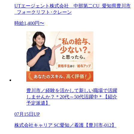
UTエージェント株式会社 中部第二CU_愛知県豊川市
_フォークリフト･クレーン
時給1,400円〜
豊川市／経験を活かして新しい職場で活躍
しませんか？＊20代～50代活躍中＊【紹介
予定派遣】
07月15日UP
株式会社キャリア SC愛知／看護【豊川市-012】