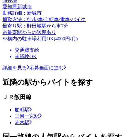
面接地
愛知県新城市
勤務詳細：新城市
通勤方法：徒歩/車/自転車/電車/バイク
最寄り駅：野田城駅から車7分
※最寄駅からの送迎あり
※構内の駐車場利用OK(4000円/月)
交通費支給
未経験OK
詳細を見る
応募画面に進む
近隣の駅からバイトを探す
ＪＲ飯田線
船町駅
三河一宮駅
赤木駅