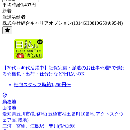
平均時給
1,437
円
新着
派遣労働者
株式会社綜合キャリアオプション(1314GH0810G50★95-N)
【20代～40代活躍中】社保完備・派遣のお仕事☆週5で働け
る☆梱包・出荷・仕分けなど/日払いOK
梱包スタッフ
時給
1,250
円〜
勤務地
面接地
愛知県豊川市(勤務地) 豊橋市柱五番町10番地 アクトスクウ
ェア(面接地)
三河一宮駅、江島駅、豊川(愛知)駅