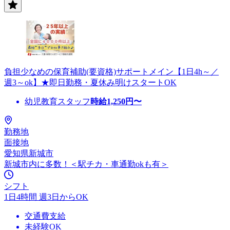
負担少なめの保育補助(要資格)サポートメイン【1日4h～／
週3～ok】★即日勤務・夏休み明けスタートOK
幼児教育スタッフ
時給
1,250
円〜
勤務地
面接地
愛知県新城市
新城市内に多数！＜駅チカ・車通勤okも有＞
シフト
1日4時間 週3日からOK
交通費支給
未経験OK