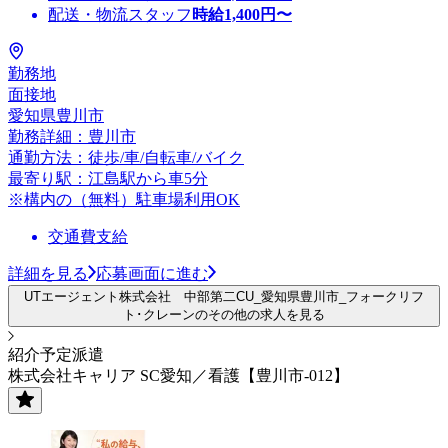
配送・物流スタッフ
時給
1,400
円〜
勤務地
面接地
愛知県豊川市
勤務詳細：豊川市
通勤方法：徒歩/車/自転車/バイク
最寄り駅：江島駅から車5分
※構内の（無料）駐車場利用OK
交通費支給
詳細を見る
応募画面に進む
UTエージェント株式会社 中部第二CU_愛知県豊川市_フォークリフ
ト･クレーンのその他の求人を見る
紹介予定派遣
株式会社キャリア SC愛知／看護【豊川市-012】