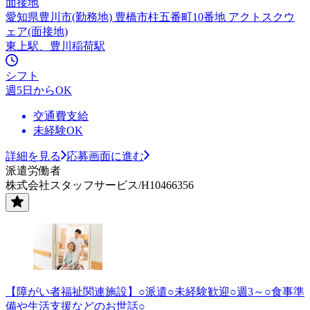
面接地
愛知県豊川市(勤務地) 豊橋市柱五番町10番地 アクトスクウ
ェア(面接地)
東上駅、豊川稲荷駅
シフト
週5日からOK
交通費支給
未経験OK
詳細を見る
応募画面に進む
派遣労働者
株式会社スタッフサービス/H10466356
【障がい者福祉関連施設】○派遣○未経験歓迎○週3～○食事準
備や生活支援などのお世話○