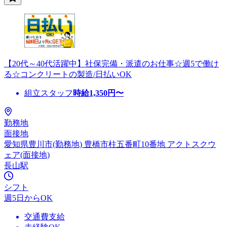
【20代～40代活躍中】社保完備・派遣のお仕事☆週5で働け
る☆コンクリートの製造/日払いOK
組立スタッフ
時給
1,350
円〜
勤務地
面接地
愛知県豊川市(勤務地) 豊橋市柱五番町10番地 アクトスクウ
ェア(面接地)
長山駅
シフト
週5日からOK
交通費支給