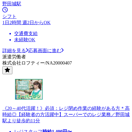
野田城駅
シフト
1日2時間 週2日からOK
交通費支給
未経験OK
詳細を見る
応募画面に進む
派遣労働者
株式会社ロフティー/NA20000407
《20～40代活躍！》必須：レジ閉め作業の経験がある方＊高
時給◎【経験者の方活躍中】スーパーでのレジ業務／野田城
駅より徒歩約11分
レジスタッフ
時給
1,400
円〜