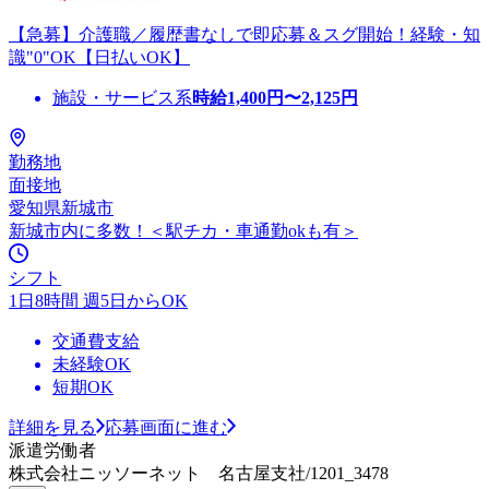
【急募】介護職／履歴書なしで即応募＆スグ開始！経験・知
識"0"OK【日払いOK】
施設・サービス系
時給
1,400
円〜
2,125
円
勤務地
面接地
愛知県新城市
新城市内に多数！＜駅チカ・車通勤okも有＞
シフト
1日8時間 週5日からOK
交通費支給
未経験OK
短期OK
詳細を見る
応募画面に進む
派遣労働者
株式会社ニッソーネット 名古屋支社/1201_3478