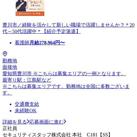
豊川市／経験を活かして新しい職場で活躍しませんか？＊20
代～50代活躍中＊【紹介予定派遣】
看護師
月給
278,964
円〜
勤務地
面接地
愛知県豊川市 ※こちらは募集エリアの一例となります。
最寄り駅：江島駅など
※こちらは募集エリアです。勤務地は全国に多数ございま
す。
交通費支給
未経験OK
詳細を見る
応募画面に進む
正社員
セキュリティスタッフ株式会社 本社 C181【SS】