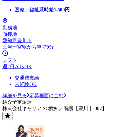
医療・福祉系
時給
1,500
円
勤務地
面接地
愛知県豊川市
三河一宮駅から車で9分
シフト
週2日からOK
交通費支給
未経験OK
詳細を見る
応募画面に進む
紹介予定派遣
株式会社キャリア SC愛知／看護【豊川市-007】