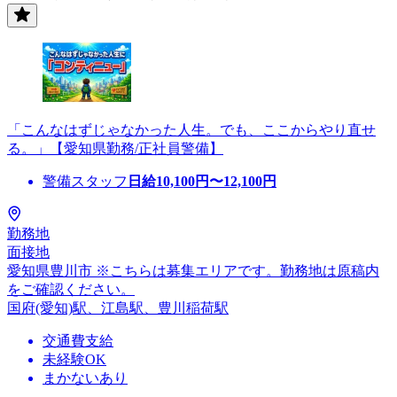
「こんなはずじゃなかった人生。でも、ここからやり直せ
る。」【愛知県勤務/正社員警備】
警備スタッフ
日給
10,100
円〜
12,100
円
勤務地
面接地
愛知県豊川市 ※こちらは募集エリアです。勤務地は原稿内
をご確認ください。
国府(愛知)駅、江島駅、豊川稲荷駅
交通費支給
未経験OK
まかないあり