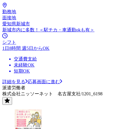
勤務地
面接地
愛知県新城市
新城市内に多数！＜駅チカ・車通勤okも有＞
シフト
1日8時間 週5日からOK
交通費支給
未経験OK
短期OK
詳細を見る
応募画面に進む
派遣労働者
株式会社ニッソーネット 名古屋支社/1201_6198