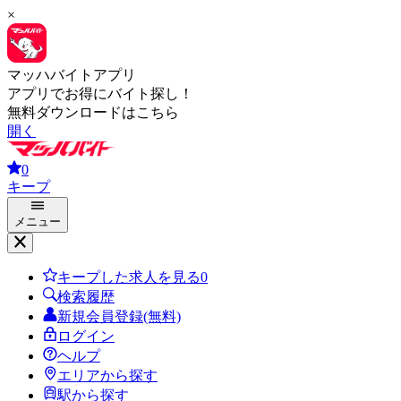
×
マッハバイトアプリ
アプリでお得にバイト探し！
無料ダウンロードはこちら
開く
0
キープ
メニュー
キープした求人を見る
0
検索履歴
新規会員登録(無料)
ログイン
ヘルプ
エリアから探す
駅から探す