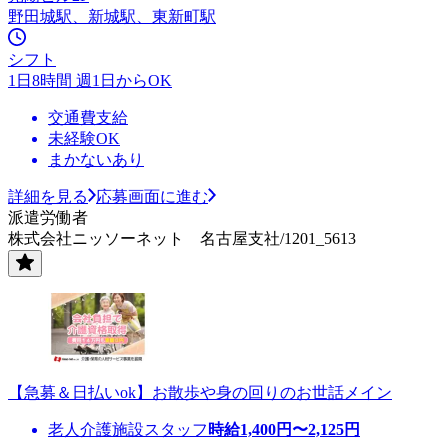
野田城駅、新城駅、東新町駅
シフト
1日8時間 週1日からOK
交通費支給
未経験OK
まかないあり
詳細を見る
応募画面に進む
派遣労働者
株式会社ニッソーネット 名古屋支社/1201_5613
【急募＆日払いok】お散歩や身の回りのお世話メイン
老人介護施設スタッフ
時給
1,400
円〜
2,125
円