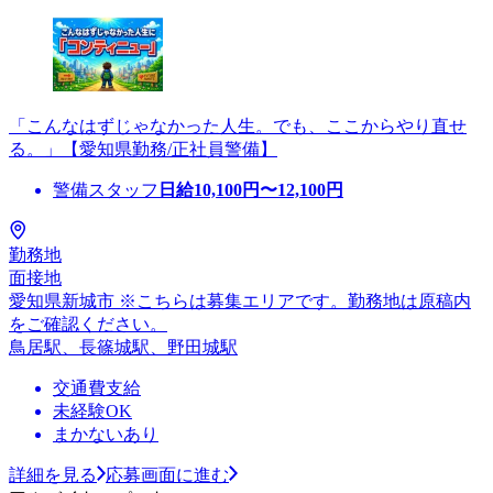
「こんなはずじゃなかった人生。でも、ここからやり直せ
る。」【愛知県勤務/正社員警備】
警備スタッフ
日給
10,100
円〜
12,100
円
勤務地
面接地
愛知県新城市 ※こちらは募集エリアです。勤務地は原稿内
をご確認ください。
鳥居駅、長篠城駅、野田城駅
交通費支給
未経験OK
まかないあり
詳細を見る
応募画面に進む