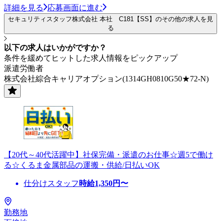
詳細を見る
応募画面に進む
セキュリティスタッフ株式会社 本社 C181【SS】のその他の求人を見
る
以下の求人はいかがですか？
条件を緩めてヒットした求人情報をピックアップ
派遣労働者
株式会社綜合キャリアオプション(1314GH0810G50★72-N)
【20代～40代活躍中】社保完備・派遣のお仕事☆週5で働け
る☆くるま金属部品の運搬・供給/日払いOK
仕分けスタッフ
時給
1,350
円〜
勤務地