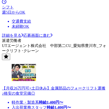
シフト
週5日からOK
交通費支給
未経験OK
詳細を見る
応募画面に進む
派遣労働者
UTエージェント株式会社 中部第二CU_愛知県豊川市_フォ
ークリフト･クレーン
【月収26万円可×土日休み】金属部品のフォークリフト運搬
♪格安の食堂完備◎
軽作業・製造系
時給
1,400
円〜
入出荷業務スタッフ
時給
1,400
円〜