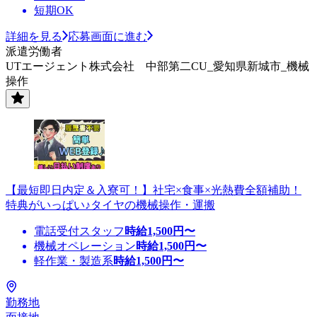
短期OK
詳細を見る
応募画面に進む
派遣労働者
UTエージェント株式会社 中部第二CU_愛知県新城市_機械
操作
【最短即日内定＆入寮可！】社宅×食事×光熱費全額補助！
特典がいっぱい♪タイヤの機械操作・運搬
電話受付スタッフ
時給
1,500
円〜
機械オペレーション
時給
1,500
円〜
軽作業・製造系
時給
1,500
円〜
勤務地