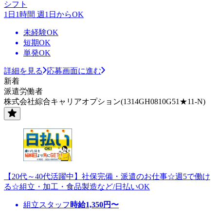
シフト
1日1時間 週1日からOK
未経験OK
短期OK
単発OK
詳細を見る
応募画面に進む
新着
派遣労働者
株式会社綜合キャリアオプション(1314GH0810G51★11-N)
【20代～40代活躍中】社保完備・派遣のお仕事☆週5で働け
る☆組立・加工・食品製造など/日払いOK
組立スタッフ
時給
1,350
円〜