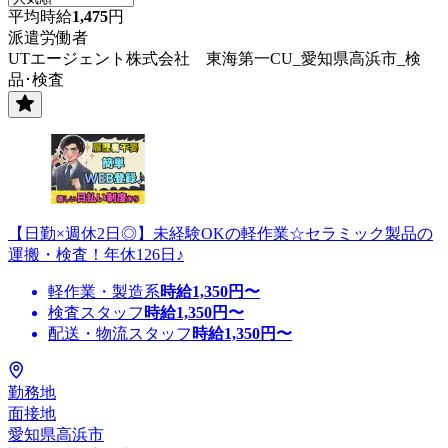
平均時給
1,475
円
派遣労働者
UTエージェント株式会社 東海第一CU_愛知県高浜市_検
品･検査
【日勤×週休2日◎】未経験OKの軽作業☆セラミック製品の
運搬・検査！年休126日♪
軽作業・製造系
時給
1,350
円〜
検査スタッフ
時給
1,350
円〜
配送・物流スタッフ
時給
1,350
円〜
勤務地
面接地
愛知県高浜市