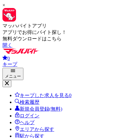
×
マッハバイトアプリ
アプリでお得にバイト探し！
無料ダウンロードはこちら
開く
0
キープ
メニュー
キープした求人を見る
0
検索履歴
新規会員登録(無料)
ログイン
ヘルプ
エリアから探す
駅から探す