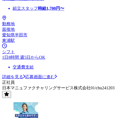
組立スタッフ
時給
1,700
円〜
勤務地
面接地
愛知県半田市
東浦駅
シフト
1日8時間 週5日からOK
交通費支給
詳細を見る
応募画面に進む
正社員
日本マニュファクチャリングサービス株式会社01/chu241203