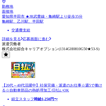
勤務地
面接地
愛知県半田市 ★JR武豊線・亀崎駅より徒歩35分
亀崎駅、乙川駅、半田駅
交通費支給
詳細を見る
応募画面に進む
派遣労働者
株式会社綜合キャリアオプション(1314GH0810G50★53-S)
【20代～40代活躍中】社保完備・派遣のお仕事☆週5で働け
る☆自動車部品の熱処理加工/日払いOK
組立スタッフ
時給
1,250
円〜