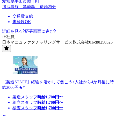
愛知県半田市潮干町
JR武豊線 亀崎駅 徒歩25分
交通費支給
未経験OK
詳細を見る
応募画面に進む
正社員
日本マニュファクチャリングサービス株式会社01/chu250325
【製造STAFF】経験を活かして働こう♪入社から4か月後に時
給2000円★*
製造スタッフ
時給
1,700
円〜
組立スタッフ
時給
1,700
円〜
検査スタッフ
時給
1,700
円〜