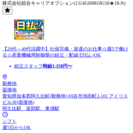
株式会社綜合キャリアオプション(1314GH0810G50★18-N)
【20代～40代活躍中】社保完備・派遣のお仕事☆週5で働け
る☆産業機械用制御盤の組立・配線/日払いOK
組立スタッフ
時給
1,350
円〜
勤務地
面接地
愛知県知多郡阿久比町(勤務地) 刈谷市池田町2-101 アイリス
ビル3F(面接地)
阿久比駅、坂部駅、東浦駅
シフト
週5日からOK