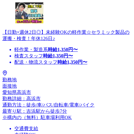
【日勤×週休2日◎】未経験OKの軽作業☆セラミック製品の
運搬・検査！年休126日♪
軽作業・製造系
時給
1,350
円〜
検査スタッフ
時給
1,350
円〜
配送・物流スタッフ
時給
1,350
円〜
勤務地
面接地
愛知県高浜市
勤務詳細：高浜市
通勤方法：徒歩/車/バス/自転車/電車/バイク
最寄り駅：吉浜駅から徒歩7分
※構内の（無料）駐車場利用OK
交通費支給