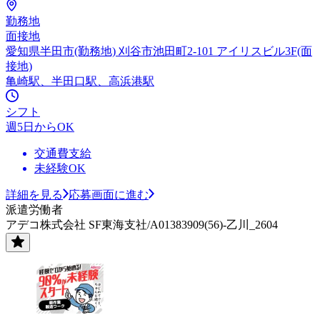
勤務地
面接地
愛知県半田市(勤務地) 刈谷市池田町2-101 アイリスビル3F(面
接地)
亀崎駅、半田口駅、高浜港駅
シフト
週5日からOK
交通費支給
未経験OK
詳細を見る
応募画面に進む
派遣労働者
アデコ株式会社 SF東海支社/A01383909(56)-乙川_2604