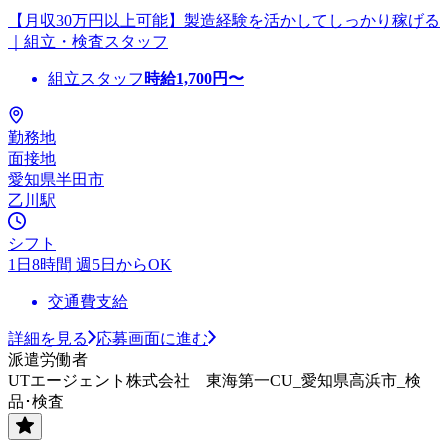
【月収30万円以上可能】製造経験を活かしてしっかり稼げる
｜組立・検査スタッフ
組立スタッフ
時給
1,700
円〜
勤務地
面接地
愛知県半田市
乙川駅
シフト
1日8時間 週5日からOK
交通費支給
詳細を見る
応募画面に進む
派遣労働者
UTエージェント株式会社 東海第一CU_愛知県高浜市_検
品･検査