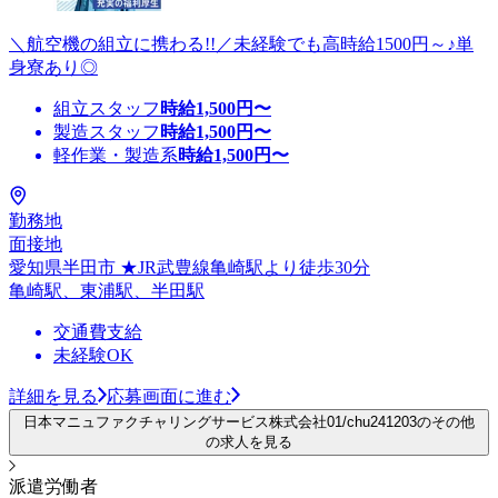
＼航空機の組立に携わる!!／未経験でも高時給1500円～♪単
身寮あり◎
組立スタッフ
時給
1,500
円〜
製造スタッフ
時給
1,500
円〜
軽作業・製造系
時給
1,500
円〜
勤務地
面接地
愛知県半田市 ★JR武豊線亀崎駅より徒歩30分
亀崎駅、東浦駅、半田駅
交通費支給
未経験OK
詳細を見る
応募画面に進む
日本マニュファクチャリングサービス株式会社01/chu241203のその他
の求人を見る
派遣労働者