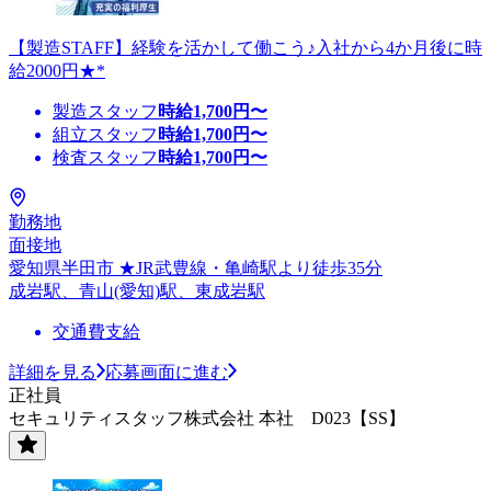
【製造STAFF】経験を活かして働こう♪入社から4か月後に時
給2000円★*
製造スタッフ
時給
1,700
円〜
組立スタッフ
時給
1,700
円〜
検査スタッフ
時給
1,700
円〜
勤務地
面接地
愛知県半田市 ★JR武豊線・亀崎駅より徒歩35分
成岩駅、青山(愛知)駅、東成岩駅
交通費支給
詳細を見る
応募画面に進む
正社員
セキュリティスタッフ株式会社 本社 D023【SS】