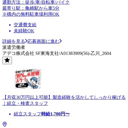
通勤方法：徒歩/車/自転車/バイク
最寄り駅：亀崎駅から車5分
※構内の無料駐車場利用OK
交通費支給
未経験OK
詳細を見る
応募画面に進む
派遣労働者
アデコ株式会社 SF東海支社/A01383909(56)-乙川_2604
【月収30万円以上可能】製造経験を活かしてしっかり稼げる
｜組立・検査スタッフ
組立スタッフ
時給
1,700
円〜