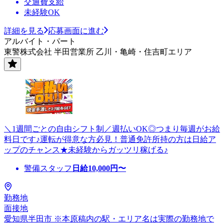
交通費支給
未経験OK
詳細を見る
応募画面に進む
アルバイト・パート
東警株式会社 半田営業所 乙川・亀崎・住吉町エリア
＼1週間ごとの自由シフト制／週払いOK◎つまり毎週がお給
料日です♪運転が得意な方必見！普通免許所持の方は日給ア
ップのチャンス★未経験からガッツリ稼げる♪
警備スタッフ
日給
10,000
円〜
勤務地
面接地
愛知県半田市 ※本原稿内の駅・エリア名は実際の勤務地で