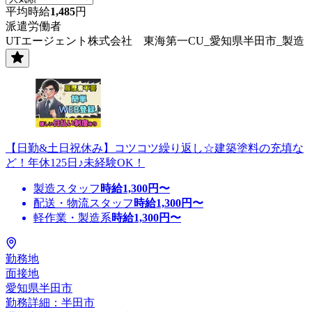
平均時給
1,485
円
派遣労働者
UTエージェント株式会社 東海第一CU_愛知県半田市_製造
【日勤&土日祝休み】コツコツ繰り返し☆建築塗料の充填な
ど！年休125日♪未経験OK！
製造スタッフ
時給
1,300
円〜
配送・物流スタッフ
時給
1,300
円〜
軽作業・製造系
時給
1,300
円〜
勤務地
面接地
愛知県半田市
勤務詳細：半田市