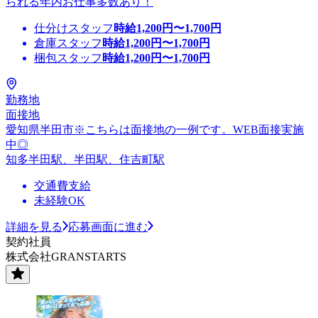
られる年内お仕事多数あり！
仕分けスタッフ
時給
1,200
円〜
1,700
円
倉庫スタッフ
時給
1,200
円〜
1,700
円
梱包スタッフ
時給
1,200
円〜
1,700
円
勤務地
面接地
愛知県半田市※こちらは面接地の一例です。WEB面接実施
中◎
知多半田駅、半田駅、住吉町駅
交通費支給
未経験OK
詳細を見る
応募画面に進む
契約社員
株式会社GRANSTARTS