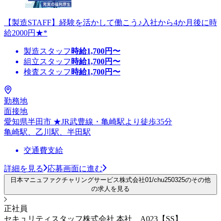
【製造STAFF】経験を活かして働こう♪入社から4か月後に時
給2000円★*
製造スタッフ
時給
1,700
円〜
組立スタッフ
時給
1,700
円〜
検査スタッフ
時給
1,700
円〜
勤務地
面接地
愛知県半田市 ★JR武豊線・亀崎駅より徒歩35分
亀崎駅、乙川駅、半田駅
交通費支給
詳細を見る
応募画面に進む
日本マニュファクチャリングサービス株式会社01/chu250325のその他
の求人を見る
正社員
セキュリティスタッフ株式会社 本社 A023【SS】