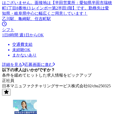
はございません。面接地は【半田営業所：愛知県半田市瑞穂
町1丁目8番地13 レインボー第2半田1階】です。勤務先は愛
知県・岐阜県中心に幅広くご用意しています！
乙川駅、亀崎駅、住吉町駅
シフト
1日8時間 週1日からOK
交通費支給
未経験OK
まかないあり
詳細を見る
応募画面に進む
以下の求人はいかがですか？
条件を緩めてヒットした求人情報をピックアップ
正社員
日本マニュファクチャリングサービス株式会社02/chu250325