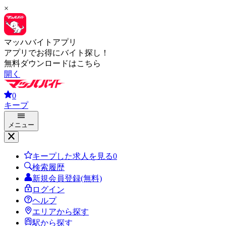
×
マッハバイトアプリ
アプリでお得にバイト探し！
無料ダウンロードはこちら
開く
0
キープ
メニュー
キープした求人を見る
0
検索履歴
新規会員登録(無料)
ログイン
ヘルプ
エリアから探す
駅から探す