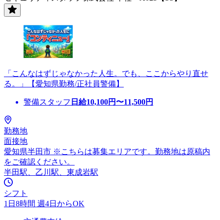
「こんなはずじゃなかった人生。でも、ここからやり直せ
る。」【愛知県勤務/正社員警備】
警備スタッフ
日給
10,100
円〜
11,500
円
勤務地
面接地
愛知県半田市 ※こちらは募集エリアです。勤務地は原稿内
をご確認ください。
半田駅、乙川駅、東成岩駅
シフト
1日8時間 週4日からOK