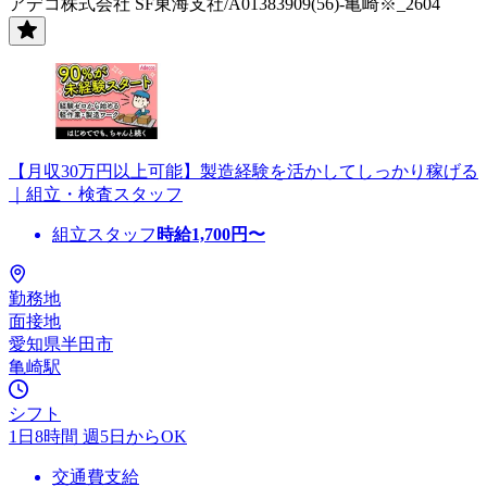
アデコ株式会社 SF東海支社/A01383909(56)-亀崎※_2604
【月収30万円以上可能】製造経験を活かしてしっかり稼げる
｜組立・検査スタッフ
組立スタッフ
時給
1,700
円〜
勤務地
面接地
愛知県半田市
亀崎駅
シフト
1日8時間 週5日からOK
交通費支給