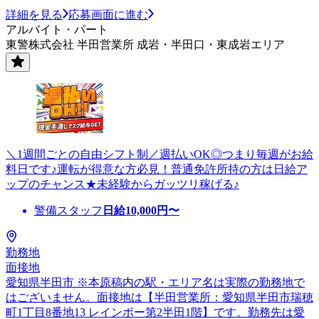
詳細を見る
応募画面に進む
アルバイト・パート
東警株式会社 半田営業所 成岩・半田口・東成岩エリア
＼1週間ごとの自由シフト制／週払いOK◎つまり毎週がお給
料日です♪運転が得意な方必見！普通免許所持の方は日給ア
ップのチャンス★未経験からガッツリ稼げる♪
警備スタッフ
日給
10,000
円〜
勤務地
面接地
愛知県半田市 ※本原稿内の駅・エリア名は実際の勤務地で
はございません。面接地は【半田営業所：愛知県半田市瑞穂
町1丁目8番地13 レインボー第2半田1階】です。勤務先は愛