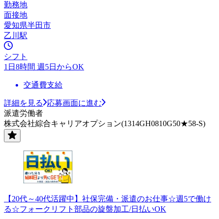
勤務地
面接地
愛知県半田市
乙川駅
シフト
1日8時間 週5日からOK
交通費支給
詳細を見る
応募画面に進む
派遣労働者
株式会社綜合キャリアオプション(1314GH0810G50★58-S)
【20代～40代活躍中】社保完備・派遣のお仕事☆週5で働け
る☆フォークリフト部品の旋盤加工/日払いOK