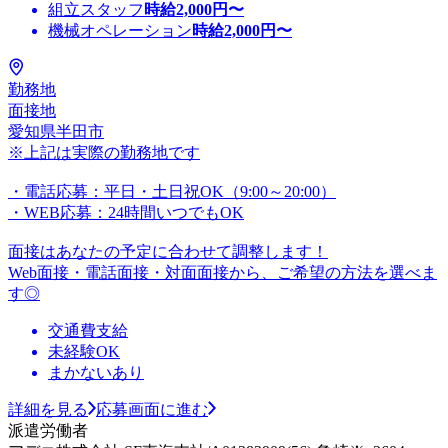
組立スタッフ
時給
2,000
円〜
機械オペレーション
時給
2,000
円〜
勤務地
面接地
愛知県半田市
※上記は実際の勤務地です
・電話応募：平日・土日祝OK（9:00～20:00）
・WEB応募：24時間いつでもOK
面接はあなたの予定に合わせて調整します！
Web面接・電話面接・対面面接から、ご希望の方法を選べま
す◎
交通費支給
未経験OK
まかないあり
詳細を見る
応募画面に進む
派遣労働者