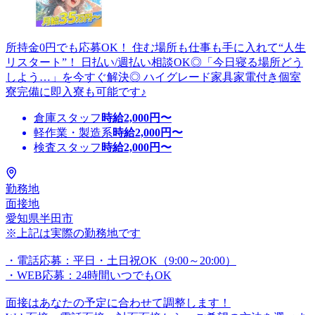
所持金0円でも応募OK！ 住む場所も仕事も手に入れて“人生
リスタート”！ 日払い/週払い相談OK◎「今日寝る場所どう
しよう…」を今すぐ解決◎ ハイグレード家具家電付き個室
寮完備に即入寮も可能です♪
倉庫スタッフ
時給
2,000
円〜
軽作業・製造系
時給
2,000
円〜
検査スタッフ
時給
2,000
円〜
勤務地
面接地
愛知県半田市
※上記は実際の勤務地です
・電話応募：平日・土日祝OK（9:00～20:00）
・WEB応募：24時間いつでもOK
面接はあなたの予定に合わせて調整します！