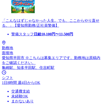
「こんなはずじゃなかった人生。でも、ここからやり直せ
る。」【愛知県勤務/正社員警備】
警備スタッフ
日給
10,100
円〜
11,500
円
勤務地
面接地
愛知県半田市 ※こちらは募集エリアです。勤務地は原稿内
をご確認ください。
亀崎駅、知多半田駅、住吉町駅
シフト
1日8時間 週4日からOK
交通費支給
未経験OK
まかないあり