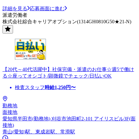
詳細を見る
応募画面に進む
派遣労働者
株式会社綜合キャリアオプション(1314GH0810G50★21-N)
【20代～40代活躍中】社保完備・派遣のお仕事☆週5で働け
る☆座ってオシゴト/顕微鏡でチェック/日払いOK
検査スタッフ
時給
1,250
円〜
勤務地
面接地
愛知県半田市(勤務地) 刈谷市池田町2-101 アイリスビル3F(面
接地)
青山(愛知)駅、東成岩駅、常滑駅