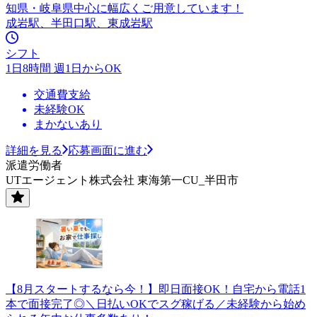
知県・岐阜県中心に幅広くご用意しています！
成岩駅、半田口駅、東成岩駅
シフト
1日8時間 週1日からOK
交通費支給
未経験OK
まかないあり
詳細を見る
応募画面に進む
派遣労働者
UTエージェント株式会社 東海第一CU_半田市
【8月スタートするなら今！】即日面接OK！自宅から電話1
本で面接完了◎＼日払いOKでスグ稼げる／未経験から始め