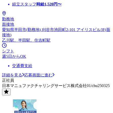
組立スタッフ
時給
1,520
円〜
勤務地
面接地
愛知県半田市(勤務地) 刈谷市池田町2-101 アイリスビル3F(面
接地)
乙川駅、半田駅、住吉町駅
シフト
週5日からOK
交通費支給
詳細を見る
応募画面に進む
正社員
日本マニュファクチャリングサービス株式会社01/chu250325