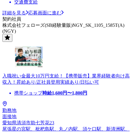
交通費支給
詳細を見る
応募画面に進む
契約社員
株式会社フェローズ(SB経験量販)NGY_SK_1105_1585T(A)
(NGY)
入職祝い金最大10万円支給！【携帯販売】業界経験者向け高
収入！昇給あり/正社員登用実績あり/日払い可
携帯ショップ
時給
1,600
円〜
1,800
円
勤務地
面接地
愛知県清須市助七芳花23
尾張星の宮駅、枇杷島駅、丸ノ内駅、須ケ口駅、新清洲駅、