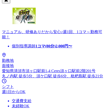
マニュアル、研修ありだから安心♪週1回、1コマ～勤務可
能！
個別指導講師
1コマ(80分)
2,000
円〜
勤務地
面接地
愛知県清須市須ヶ口駅前1-4 Ceres須ヶ口駅前2階201号
丸ノ内駅 徒歩5分、須ケ口駅 徒歩6分、枇杷島駅 徒歩21分
シフト
週1日からOK
交通費支給
未経験OK