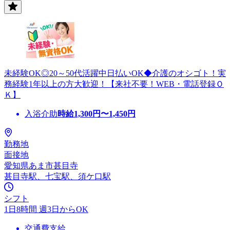
未経験OK◎20～50代活躍中日払いOK◆介護のオシゴト！実
務経験1年以上の方大歓迎！【来社不要！WEB・電話登録Ｏ
Ｋ】
入浴介助
時給
1,300
円〜
1,450
円
勤務地
面接地
愛知県あま市甚目寺
甚目寺駅、七宝駅、須ケ口駅
シフト
1日8時間 週3日からOK
交通費支給