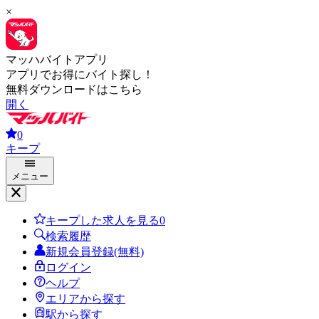
×
マッハバイトアプリ
アプリでお得にバイト探し！
無料ダウンロードはこちら
開く
0
キープ
メニュー
キープした求人を見る
0
検索履歴
新規会員登録(無料)
ログイン
ヘルプ
エリアから探す
駅から探す