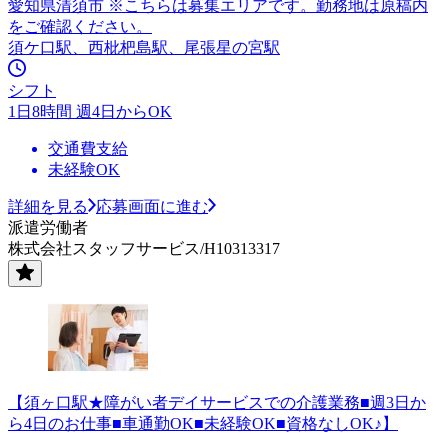
愛知県清須市 ※こちらは募集エリアです。勤務地は原稿内
をご確認ください。
須ケ口駅、西枇杷島駅、尾張星の宮駅
シフト
1日8時間 週4日からOK
交通費支給
未経験OK
詳細を見る
応募画面に進む
派遣労働者
株式会社スタッフサービス/H10313317
【須ヶ口駅★障がい者デイサービスでの介護業務■週3日か
ら4日のお仕事■車通勤OK■未経験OK■資格なしOK♪】