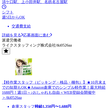
須ケ口駅、上小田井駅、名鉄名古屋駅
シフト
週5日からOK
交通費支給
詳細を見る
応募画面に進む
派遣労働者
ライクスタッフィング株式会社/tki0526aa
【軽作業スタッフ（ピッキング・検品・梱包）】★10月末ま
での短期もOK★Amazon倉庫でのシンプル軽作業！最大時給
1688円！週1日～♪おしゃれも自由＜WEB登録会開催中
＞/tki0526aa
倉庫スタッフ
時給
1,350
円〜
1,688
円