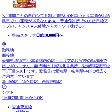
＼1週間ごとの自由シフト制／週払いOK◎つまり毎週がお給
料日です♪運転が得意な方必見！普通免許所持の方は日給ア
ップのチャンス★未経験からガッツリ稼げる♪
警備スタッフ
日給
10,000
円〜
勤務地
面接地
愛知県清須市 ※本原稿内の駅・エリア名は実際の勤務地で
はございません。面接地は【尾張北営業所：愛知県稲沢市松
下1丁目5-20】です。勤務先は愛知県・岐阜県中心に幅広く
ご用意しています！
新川橋駅、須ケ口駅、西枇杷島駅
シフト
1日8時間 週1日からOK
交通費支給