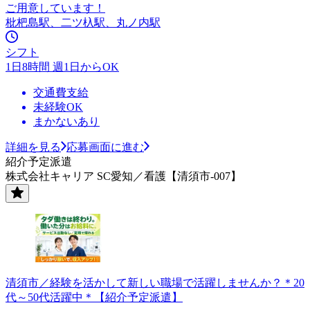
ご用意しています！
枇杷島駅、二ツ杁駅、丸ノ内駅
シフト
1日8時間 週1日からOK
交通費支給
未経験OK
まかないあり
詳細を見る
応募画面に進む
紹介予定派遣
株式会社キャリア SC愛知／看護【清須市-007】
清須市／経験を活かして新しい職場で活躍しませんか？＊20
代～50代活躍中＊【紹介予定派遣】