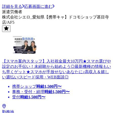
詳細を見る
応募画面に進む
派遣労働者
株式会社シエロ_愛知県【携帯キャ】ドコモショップ甚目寺
店/AF5
【スマホ案内スタッフ】入社祝金最大10万円★スマホ選びや
設定のお手伝い！未経験から始めよう◎最新機種の情報もい
ち早くゲット★スマホが手放せないあなたに♪高収入＆嬉し
い週払い/スピード採用・WEB面談◎
携帯ショップ
時給
1,500
円〜
事務・受付・経理
時給
1,500
円〜
受付
時給
1,500
円〜
勤務地