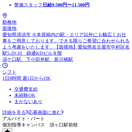
警備スタッフ
日給
9,500
円〜
11,500
円
勤務地
面接地
愛知県清須市 ※本原稿内の駅・エリア以外にも幅広くお仕
事をご用意しております。できる限りご希望に合わせられる
よう考慮をいたします。【面接地】愛知県名古屋市中村区名
駅5-29-10 錦通KDビル８階
須ケ口駅、下小田井駅、新川橋駅
シフト
1日8時間 週1日からOK
交通費支給
未経験OK
まかないあり
詳細を見る
応募画面に進む
アルバイト・パート
個別指導キャンパス 須ヶ口駅前校