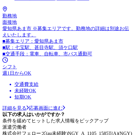
勤務地
面接地
愛知県あま市 ※募集エリアです。勤務地の詳細は別途お伝
えいたします。
■募集エリア：愛知県あま市
■駅：七宝駅、甚目寺駅、須ケ口駅
■交通手段：電車、自転車、市バス通勤可
シフト
週1日からOK
交通費支給
未経験OK
短期OK
詳細を見る
応募画面に進む
以下の求人はいかがですか？
条件を緩めてヒットした求人情報をピックアップ
派遣労働者
株式会社フェローズ(au未経験)NGY_A_1105_1585T(A)(NGY)