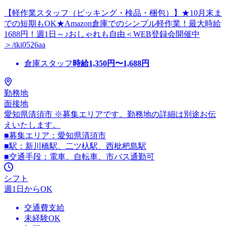
【軽作業スタッフ（ピッキング・検品・梱包）】★10月末ま
での短期もOK★Amazon倉庫でのシンプル軽作業！最大時給
1688円！週1日～♪おしゃれも自由＜WEB登録会開催中
＞/tki0526aa
倉庫スタッフ
時給
1,350
円〜
1,688
円
勤務地
面接地
愛知県清須市 ※募集エリアです。勤務地の詳細は別途お伝
えいたします。
■募集エリア：愛知県清須市
■駅：新川橋駅、二ツ杁駅、西枇杷島駅
■交通手段：電車、自転車、市バス通勤可
シフト
週1日からOK
交通費支給
未経験OK