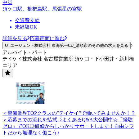
中◎
須ケ口駅、枇杷島駅、尾張星の宮駅
交通費支給
未経験OK
詳細を見る
応募画面に進む
UTエージェント株式会社 東海第一CU_清須市のその他の求人を見る
アルバイト・パート
テイケイ株式会社 名古屋営業所 須ケ口・下小田井・新川橋
エリア
＜警備業界TOPクラスの”テイケイ”で働いてみませんか！？
＞応募までの流れを払拭⇒よくあるQ&A大公開中☆「経験
ゼロ」でOK◎研修からしっかりサポートします！自由シフ
トだから無理なく働こう♪