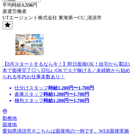
平均時給
1,556
円
派遣労働者
UTエージェント株式会社 東海第一CU_清須市
【8月スタートするなら今！】即日面接OK！自宅から電話1
本で面接完了◎＼日払いOKでスグ稼げる／未経験から始め
られる年内お仕事多数あり！
仕分けスタッフ
時給
1,200
円〜
1,700
円
倉庫スタッフ
時給
1,200
円〜
1,700
円
梱包スタッフ
時給
1,200
円〜
1,700
円
勤務地
面接地
愛知県清須市※こちらは面接地の一例です。WEB面接実施