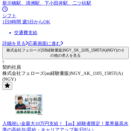
新川橋駅、清洲駅、下小田井駅、二ツ杁駅
シフト
1日8時間 週5日からOK
交通費支給
詳細を見る
応募画面に進む
株式会社フェローズ(SB経験量販)NGY_SK_1105_1585T(A)(NGY)のそ
の他の求人を見る
契約社員
株式会社フェローズ(au経験量販)NGY_AK_1105_1585T(A)
(NGY)
入職祝い金最大10万円支給！【au】経験者限定！業界最高水
準の高給与/昇給・キャリアアップ有/日払い