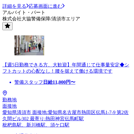
詳細を見る
応募画面に進む
アルバイト・パート
株式会社大協警備保障/清須市エリア
【週5日勤務できる方、大歓迎】年間通じて仕事量安定◆シ
フトカットの心配なし！腰を据えて働ける環境です
警備スタッフ
日給
11,000
円〜
勤務地
面接地
愛知県清須市 面接地:愛知県名古屋市熱田区伝馬1-7-9 第2佐
久間ビル302 最寄り:熱田神宮伝馬町駅
枇杷島駅、新川橋駅、須ケ口駅