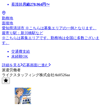
看護師
月給
278,964
円〜
勤務地
面接地
愛知県清須市 ※こちらは募集エリアの一例となります。
最寄り駅：新川橋駅など
※こちらは募集エリアです。勤務地は全国に多数ございま
す。
交通費支給
未経験OK
詳細を見る
応募画面に進む
派遣労働者
ライクスタッフィング株式会社/tki0526aa