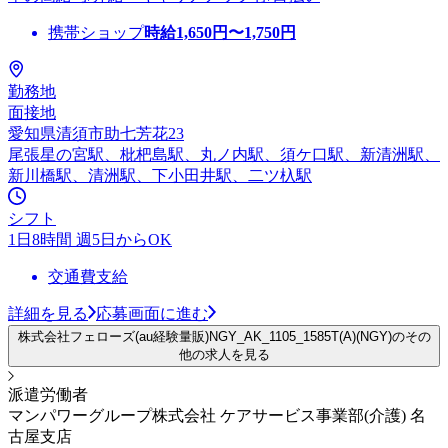
携帯ショップ
時給
1,650
円〜
1,750
円
勤務地
面接地
愛知県清須市助七芳花23
尾張星の宮駅、枇杷島駅、丸ノ内駅、須ケ口駅、新清洲駅、
新川橋駅、清洲駅、下小田井駅、二ツ杁駅
シフト
1日8時間 週5日からOK
交通費支給
詳細を見る
応募画面に進む
株式会社フェローズ(au経験量販)NGY_AK_1105_1585T(A)(NGY)のその
他の求人を見る
派遣労働者
マンパワーグループ株式会社 ケアサービス事業部(介護) 名
古屋支店