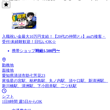
入職祝い金最大10万円支給！【20代の仲間と♪】auの接客・
受付/未経験歓迎！日払いOK☆
携帯ショップ
時給
1,500
円〜
勤務地
面接地
愛知県清須市助七芳花23
尾張星の宮駅、枇杷島駅、丸ノ内駅、須ケ口駅、新清洲駅、
新川橋駅、清洲駅、下小田井駅、二ツ杁駅
シフト
1日8時間 週5日からOK