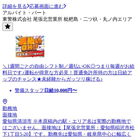
詳細を見る
応募画面に進む
アルバイト・パート
東警株式会社 尾張北営業所 枇杷島・二ツ杁・丸ノ内エリア
＼1週間ごとの自由シフト制／週払いOK◎つまり毎週がお給
料日です♪運転が得意な方必見！普通免許所持の方は日給ア
ップのチャンス★未経験からガッツリ稼げる♪
警備スタッフ
日給
10,000
円〜
勤務地
面接地
愛知県清須市 ※本原稿内の駅・エリア名は実際の勤務地で
はございません。面接地は【尾張北営業所：愛知県稲沢市松
下1丁目5-20】です。勤務先は愛知県・岐阜県中心に幅広く