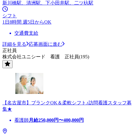
新川橋駅、清洲駅、下小田井駅、二ツ杁駅
シフト
1日8時間 週5日からOK
交通費支給
詳細を見る
応募画面に進む
正社員
株式会社ユニシード 看護 正社員(195)
【名古屋市】ブランクOK＆柔軟シフト♪訪問看護スタッフ募
集★
看護師
月給
250,000
円〜
400,000
円