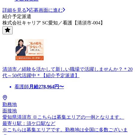
詳細を見る
応募画面に進む
紹介予定派遣
株式会社キャリア SC愛知／看護【清須市-004】
清須市／経験を活かして新しい職場で活躍しませんか？＊20
代～50代活躍中＊【紹介予定派遣】
看護師
月給
278,964
円〜
勤務地
面接地
愛知県清須市 ※こちらは募集エリアの一例となります。
最寄り駅：須ケ口駅など
※こちらは募集エリアです。勤務地は全国に多数ございま