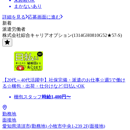
未経験OK
まかないあり
詳細を見る
応募画面に進む
新着
派遣労働者
株式会社綜合キャリアオプション(1314GH0810G52★57-S)
【20代～40代活躍中】社保完備・派遣のお仕事☆週5で働け
る☆梱包・出荷・仕分けなど/日払いOK
梱包スタッフ
時給
1,400
円〜
勤務地
面接地
愛知県清須市(勤務地) 小牧市中央1-239 2F(面接地)