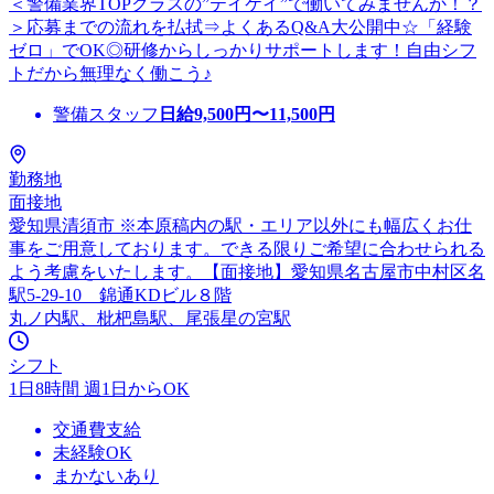
＜警備業界TOPクラスの”テイケイ”で働いてみませんか！？
＞応募までの流れを払拭⇒よくあるQ&A大公開中☆「経験
ゼロ」でOK◎研修からしっかりサポートします！自由シフ
トだから無理なく働こう♪
警備スタッフ
日給
9,500
円〜
11,500
円
勤務地
面接地
愛知県清須市 ※本原稿内の駅・エリア以外にも幅広くお仕
事をご用意しております。できる限りご希望に合わせられる
よう考慮をいたします。【面接地】愛知県名古屋市中村区名
駅5-29-10 錦通KDビル８階
丸ノ内駅、枇杷島駅、尾張星の宮駅
シフト
1日8時間 週1日からOK
交通費支給
未経験OK
まかないあり