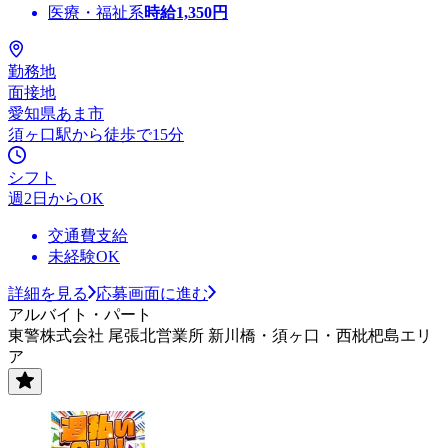
医療・福祉系
時給
1,350
円
勤務地
面接地
愛知県あま市
須ヶ口駅から徒歩で15分
シフト
週2日からOK
交通費支給
未経験OK
詳細を見る
応募画面に進む
アルバイト・パート
東警株式会社 尾張北営業所 新川橋・須ヶ口・西枇杷島エリ
ア