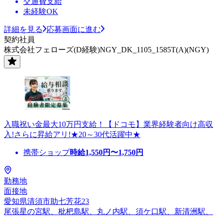
交通費支給
未経験OK
詳細を見る
応募画面に進む
契約社員
株式会社フェローズ(D経験)NGY_DK_1105_1585T(A)(NGY)
入職祝い金最大10万円支給！【ドコモ】業界経験者向け高収
入!さらに昇給アリ!★20～30代活躍中★
携帯ショップ
時給
1,550
円〜
1,750
円
勤務地
面接地
愛知県清須市助七芳花23
尾張星の宮駅、枇杷島駅、丸ノ内駅、須ケ口駅、新清洲駅、