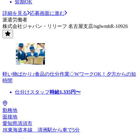
短期OK
詳細を見る
応募画面に進む
派遣労働者
株式会社ジャパン・リリーフ 名古屋支店/nglwmhR-10926
軽い物ばかり♪食品の仕分作業◇WワークOK！夕方からの短
時間
仕分けスタッフ
時給
1,335
円〜
勤務地
面接地
愛知県清須市
JR東海道本線 清洲駅から車で5分