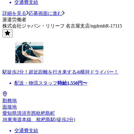
交通費支給
詳細を見る
応募画面に進む
派遣労働者
株式会社ジャパン・リリーフ 名古屋支店/ngdrmhR-17115
駅徒歩2分！超近距離を行き来する4t横持ドライバー！
配送・物流スタッフ
時給
1,550
円〜
勤務地
面接地
愛知県清須市西枇杷島町
JR東海道本線 枇杷島駅(徒歩2分)
交通費支給