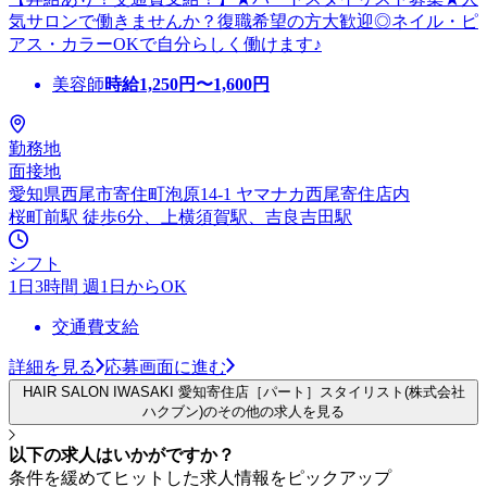
気サロンで働きませんか？復職希望の方大歓迎◎ネイル・ピ
アス・カラーOKで自分らしく働けます♪
美容師
時給
1,250
円〜
1,600
円
勤務地
面接地
愛知県西尾市寄住町泡原14-1 ヤマナカ西尾寄住店内
桜町前駅 徒歩6分、上横須賀駅、吉良吉田駅
シフト
1日3時間 週1日からOK
交通費支給
詳細を見る
応募画面に進む
HAIR SALON IWASAKI 愛知寄住店［パート］スタイリスト(株式会社
ハクブン)のその他の求人を見る
以下の求人はいかがですか？
条件を緩めてヒットした求人情報をピックアップ