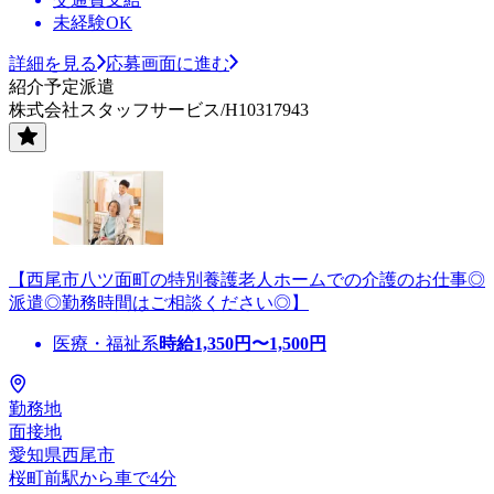
未経験OK
詳細を見る
応募画面に進む
紹介予定派遣
株式会社スタッフサービス/H10317943
【西尾市八ツ面町の特別養護老人ホームでの介護のお仕事◎
派遣◎勤務時間はご相談ください◎】
医療・福祉系
時給
1,350
円〜
1,500
円
勤務地
面接地
愛知県西尾市
桜町前駅から車で4分