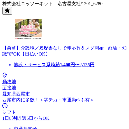
株式会社ニッソーネット 名古屋支社/1201_6280
【急募】介護職／履歴書なしで即応募＆スグ開始！経験・知
識"0"OK【日払いOK】
施設・サービス系
時給
1,400
円〜
2,125
円
勤務地
面接地
愛知県西尾市
西尾市内に多数！＜駅チカ・車通勤okも有＞
シフト
1日8時間 週5日からOK
交通費支給