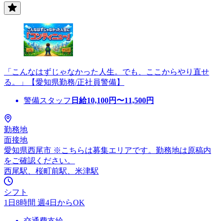
「こんなはずじゃなかった人生。でも、ここからやり直せ
る。」【愛知県勤務/正社員警備】
警備スタッフ
日給
10,100
円〜
11,500
円
勤務地
面接地
愛知県西尾市 ※こちらは募集エリアです。勤務地は原稿内
をご確認ください。
西尾駅、桜町前駅、米津駅
シフト
1日8時間 週4日からOK
交通費支給