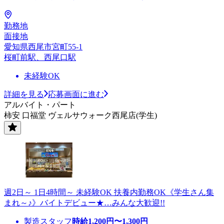
勤務地
面接地
愛知県西尾市宮町55-1
桜町前駅、西尾口駅
未経験OK
詳細を見る
応募画面に進む
アルバイト・パート
柿安 口福堂 ヴェルサウォーク西尾店(学生)
週2日～ 1日4時間～ 未経験OK 扶養内勤務OK《学生さん集
まれ～♪》バイトデビュー★…みんな大歓迎!!
製造スタッフ
時給
1,200
円〜
1,300
円