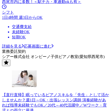
西尾市内に多数！＜駅チカ・車通勤okも有＞
シフト
1日4時間 週3日からOK
交通費支給
未経験OK
短期OK
詳細を見る
応募画面に進む
業務委託契約
シアー株式会社 オンピーノ子供ピアノ教室(愛知県西尾市)
【直行直帰】眠っているピアノスキルを「先生」として活か
しませんか？週1日～OK・出張レッスン講師 演奏経験があ
れば指導未経験でもOK／20代～40代活躍中／Wワーク・育
児との両立に最適