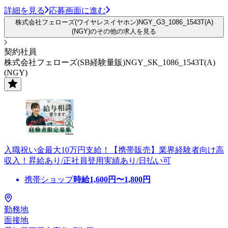
詳細を見る
応募画面に進む
株式会社フェローズ(ワイヤレスイヤホン)NGY_G3_1086_1543T(A)
(NGY)のその他の求人を見る
契約社員
株式会社フェローズ(SB経験量販)NGY_SK_1086_1543T(A)
(NGY)
入職祝い金最大10万円支給！【携帯販売】業界経験者向け高
収入！昇給あり/正社員登用実績あり/日払い可
携帯ショップ
時給
1,600
円〜
1,800
円
勤務地
面接地