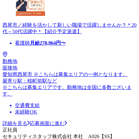
西尾市／経験を活かして新しい職場で活躍しませんか？＊20
代～50代活躍中＊【紹介予定派遣】
看護師
月給
278,964
円〜
勤務地
面接地
愛知県西尾市 ※こちらは募集エリアの一例となります。
最寄り駅：桜町前駅など
※こちらは募集エリアです。勤務地は全国に多数ございま
す。
交通費支給
未経験OK
詳細を見る
応募画面に進む
正社員
セキュリティスタッフ株式会社 本社 A026【SS】