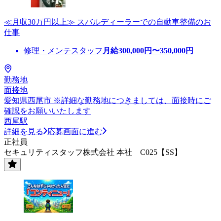
≪月収30万円以上≫ スバルディーラーでの自動車整備のお
仕事
修理・メンテスタッフ
月給
300,000
円〜
350,000
円
勤務地
面接地
愛知県西尾市 ※詳細な勤務地につきましては、面接時にご
確認をお願いいたします
西尾駅
詳細を見る
応募画面に進む
正社員
セキュリティスタッフ株式会社 本社 C025【SS】