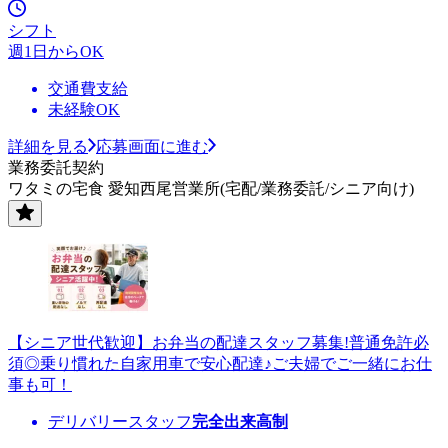
シフト
週1日からOK
交通費支給
未経験OK
詳細を見る
応募画面に進む
業務委託契約
ワタミの宅食 愛知西尾営業所(宅配/業務委託/シニア向け)
【シニア世代歓迎】お弁当の配達スタッフ募集!普通免許必
須◎乗り慣れた自家用車で安心配達♪ご夫婦でご一緒にお仕
事も可！
デリバリースタッフ
完全出来高制