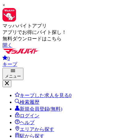
×
マッハバイトアプリ
アプリでお得にバイト探し！
無料ダウンロードはこちら
開く
0
キープ
メニュー
キープした求人を見る
0
検索履歴
新規会員登録(無料)
ログイン
ヘルプ
エリアから探す
駅から探す