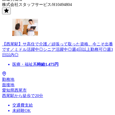
株式会社スタッフサービス/H10494804
【西尾駅】サ高住で介護／頑張って取った資格、今こそ出番
です／ミドル活躍中◎シニア活躍中◎週4日以上勤務可◎週3
日以内◎
医療・福祉系
時給
1,475
円
勤務地
面接地
愛知県西尾市
西尾駅から徒歩で20分
交通費支給
未経験OK