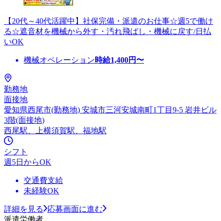
【20代～40代活躍中】社保完備・派遣のお仕事☆週5で働け
る☆遮音材を機械から外す・汚れ飛ばし・機械に戻す/日払
いOK
機械オペレーション
時給
1,400
円〜
勤務地
面接地
愛知県西尾市(勤務地) 安城市三河安城南町1丁目9-5 岩井ビル
3階(面接地)
西尾駅、上横須賀駅、福地駅
シフト
週5日からOK
交通費支給
未経験OK
詳細を見る
応募画面に進む
派遣労働者