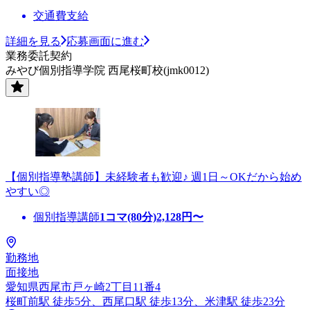
交通費支給
詳細を見る
応募画面に進む
業務委託契約
みやび個別指導学院 西尾桜町校(jmk0012)
【個別指導塾講師】未経験者も歓迎♪ 週1日～OKだから始め
やすい◎
個別指導講師
1コマ(80分)
2,128
円〜
勤務地
面接地
愛知県西尾市戸ヶ崎2丁目11番4
桜町前駅 徒歩5分、西尾口駅 徒歩13分、米津駅 徒歩23分