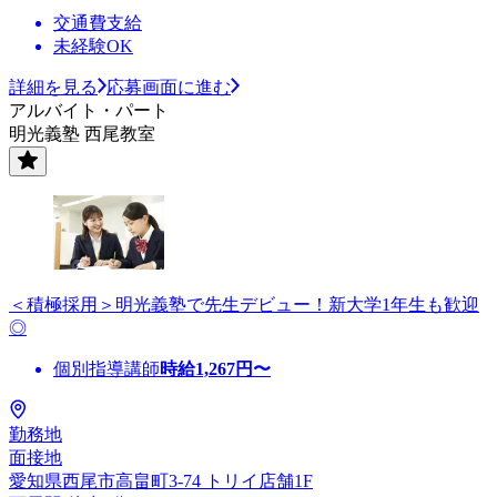
交通費支給
未経験OK
詳細を見る
応募画面に進む
アルバイト・パート
明光義塾 西尾教室
＜積極採用＞明光義塾で先生デビュー！新大学1年生も歓迎
◎
個別指導講師
時給
1,267
円〜
勤務地
面接地
愛知県西尾市高畠町3-74 トリイ店舗1F