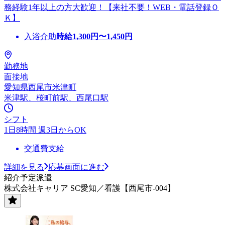
務経験1年以上の方大歓迎！【来社不要！WEB・電話登録Ｏ
Ｋ】
入浴介助
時給
1,300
円〜
1,450
円
勤務地
面接地
愛知県西尾市米津町
米津駅、桜町前駅、西尾口駅
シフト
1日8時間 週3日からOK
交通費支給
詳細を見る
応募画面に進む
紹介予定派遣
株式会社キャリア SC愛知／看護【西尾市-004】