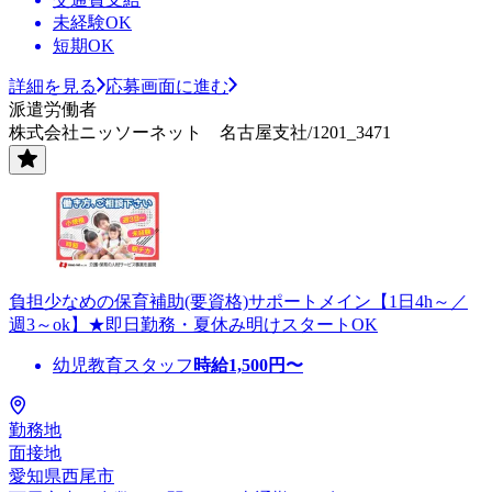
未経験OK
短期OK
詳細を見る
応募画面に進む
派遣労働者
株式会社ニッソーネット 名古屋支社/1201_3471
負担少なめの保育補助(要資格)サポートメイン【1日4h～／
週3～ok】★即日勤務・夏休み明けスタートOK
幼児教育スタッフ
時給
1,500
円〜
勤務地
面接地
愛知県西尾市