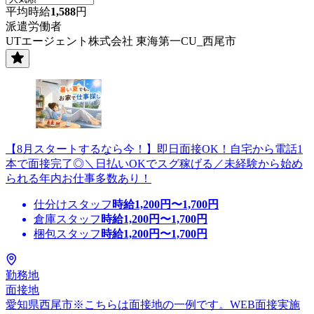
平均時給
1,588
円
派遣労働者
UTエージェント株式会社 東海第一CU_西尾市
【8月スタートするなら今！】即日面接OK！自宅から電話1
本で面接完了◎＼日払いOKでスグ稼げる／未経験から始め
られる年内お仕事多数あり！
仕分けスタッフ
時給
1,200
円〜
1,700
円
倉庫スタッフ
時給
1,200
円〜
1,700
円
梱包スタッフ
時給
1,200
円〜
1,700
円
勤務地
面接地
愛知県西尾市※こちらは面接地の一例です。WEB面接実施