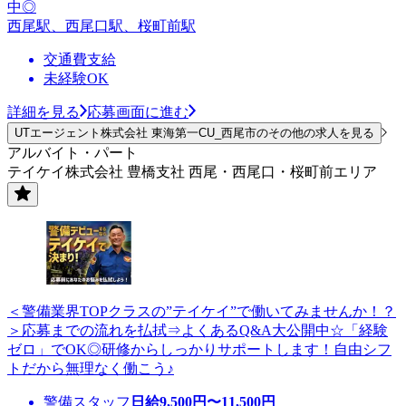
中◎
西尾駅、西尾口駅、桜町前駅
交通費支給
未経験OK
詳細を見る
応募画面に進む
UTエージェント株式会社 東海第一CU_西尾市のその他の求人を見る
アルバイト・パート
テイケイ株式会社 豊橋支社 西尾・西尾口・桜町前エリア
＜警備業界TOPクラスの”テイケイ”で働いてみませんか！？
＞応募までの流れを払拭⇒よくあるQ&A大公開中☆「経験
ゼロ」でOK◎研修からしっかりサポートします！自由シフ
トだから無理なく働こう♪
警備スタッフ
日給
9,500
円〜
11,500
円