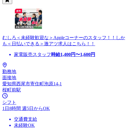
むしろ＜未経験歓迎な＞Appleコーナーのスタッフ！！しか
も＜日払いできる＞激アツ求人はこちら！！
家電販売スタッフ
時給
1,400
円〜
1,600
円
勤務地
面接地
愛知県西尾市寄住町泡原14-1
桜町前駅
シフト
1日8時間 週5日からOK
交通費支給
未経験OK