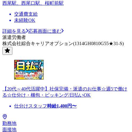
西尾駅、西尾口駅、桜町前駅
交通費支給
未経験OK
詳細を見る
応募画面に進む
派遣労働者
株式会社綜合キャリアオプション(1314GH0810G55★31-S)
【20代～40代活躍中】社保完備・派遣のお仕事☆週5で働け
る☆仕分け・梱包・ピッキング/日払いOK
仕分けスタッフ
時給
1,400
円〜
勤務地
面接地