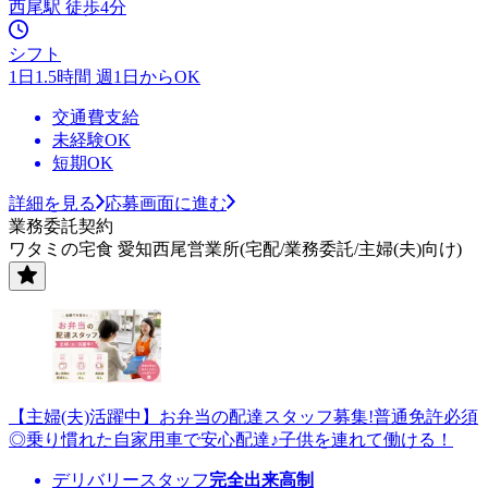
西尾駅 徒歩4分
シフト
1日1.5時間 週1日からOK
交通費支給
未経験OK
短期OK
詳細を見る
応募画面に進む
業務委託契約
ワタミの宅食 愛知西尾営業所(宅配/業務委託/主婦(夫)向け)
【主婦(夫)活躍中】お弁当の配達スタッフ募集!普通免許必須
◎乗り慣れた自家用車で安心配達♪子供を連れて働ける！
デリバリースタッフ
完全出来高制