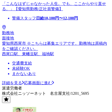
「こんなはずじゃなかった人生。でも、ここからやり直せ
る。」【愛知県勤務/正社員警備】
警備スタッフ
日給
10,100
円〜
12,100
円
勤務地
面接地
愛知県西尾市 ※こちらは募集エリアです。勤務地は原稿内
をご確認ください。
西尾口駅、東幡豆駅、福地駅
交通費支給
未経験OK
まかないあり
詳細を見る
応募画面に進む
派遣労働者
株式会社ニッソーネット 名古屋支社/1201_5695