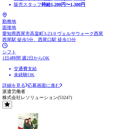
販売スタッフ
時給
1,200
円〜
1,300
円
勤務地
面接地
愛知県西尾市高畠町3-23-9 ヴェルサウォーク西尾
西尾駅 徒歩5分、西尾口駅 徒歩13分
シフト
1日4時間 週2日からOK
交通費支給
未経験OK
詳細を見る
応募画面に進む
派遣労働者
株式会社レソリューション(53247)