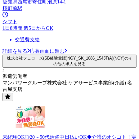
愛知県西尾市寄住町泡原14-1
桜町前駅
シフト
1日8時間 週5日からOK
交通費支給
詳細を見る
応募画面に進む
株式会社フェローズ(SB経験量販)NGY_SK_1086_1543T(A)(NGY)のそ
の他の求人を見る
派遣労働者
マンパワーグループ株式会社 ケアサービス事業部(介護) 名
古屋支店
未経験OK◎20～50代活躍中日払いOK◆介護のオシゴト！実