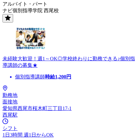
アルバイト・パート
ナビ個別指導学院 西尾校
未経験大歓迎！週1～OK◎学校終わりに勤務できる♪個別指
導講師の募集★
個別指導講師
時給
1,200
円
勤務地
面接地
愛知県西尾市桜木町三丁目17-1
西尾駅
シフト
1日3時間 週1日からOK