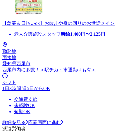
【急募＆日払いok】お散歩や身の回りのお世話メイン
老人介護施設スタッフ
時給
1,400
円〜
2,125
円
勤務地
面接地
愛知県西尾市
西尾市内に多数！＜駅チカ・車通勤okも有＞
シフト
1日8時間 週5日からOK
交通費支給
未経験OK
短期OK
詳細を見る
応募画面に進む
派遣労働者