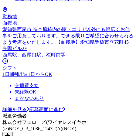
勤務地
面接地
愛知県西尾市 ※本原稿内の駅・エリア以外にも幅広くお仕
事をご用意しております。できる限りご希望に合わせられる
よう考慮をいたします。【面接地】愛知県豊橋市立花町45
光陽ビル2F
西尾駅、西尾口駅、桜町前駅
シフト
1日8時間 週1日からOK
交通費支給
未経験OK
まかないあり
詳細を見る
応募画面に進む
派遣労働者
株式会社フェローズ(ワイヤレスイヤホ
ン)NGY_G3_1086_1543T(A)(NGY)