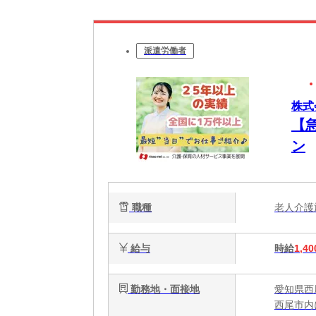
派遣労働者
株式
【
ン
職種
老人介
給与
時給
1,40
勤務地・面接地
愛知県西
西尾市内