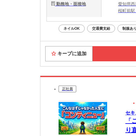
勤務地・面接地
愛知県西
桜町前駅
ネイルOK
交通費支給
制服あ
キープに追加
正社員
セキ
「
り