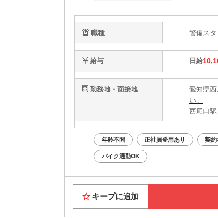
職種
警備ス
給与
日給
10,1
勤務地・面接地
愛知県西
い。
西尾口駅
年齢不問
正社員登用あり
契約
バイク通勤OK
キープに追加