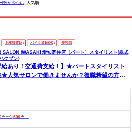
日数が少ない
人気順
上横須賀駅
バイク通勤OK
美容師
IR SALON IWASAKI 愛知寄住店［パート］スタイリスト(株式
ハクブン)
昇給あり！交通費支給！】★パートスタイリスト
集★人気サロンで働きませんか？復職希望の方大
迎◎ネイル・ピアス・カラーOKで自分らしく働け
♪
0
円〜
1,600
円