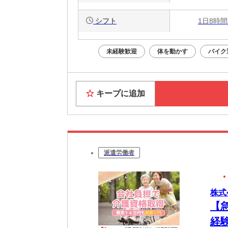
シフト
1日8時間
未経験歓迎
体を動かす
バイク
キープに追加
派遣労働者
株式
【
経験