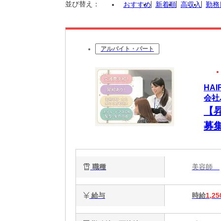
並び替え：
おすすめ
新着順
高収入
勤務
アルバイト・パート
HA
会社
【
募
歓
ます
職種
美容師
給与
時給
1,25