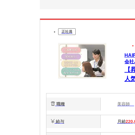
正社員
HA
会社
【
人
ネ
職種
美容師
給与
月給
220,