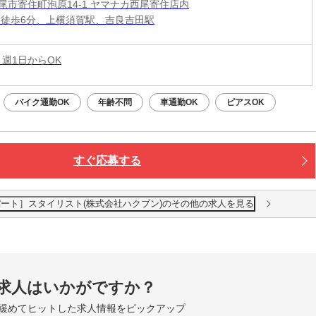
尾市寄住町泡原14-1 ヤマナカ西尾寄住店内
 徒歩6分、上横須賀駅、吉良吉田駅
 週1日からOK
バイク通勤OK
年齢不問
車通勤OK
ピアスOK
すぐ応募する
寄住店［パート］スタイリスト(株式会社ハクブン)のその他の求人を見る
求人はいかがですか？
緩めてヒットした求人情報をピックアップ