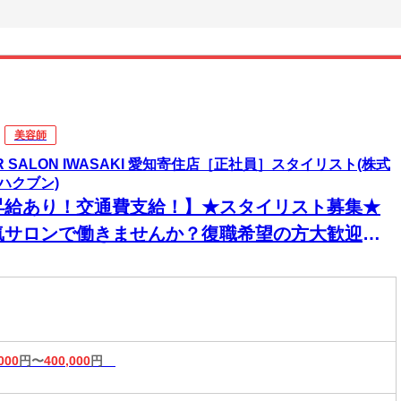
美容師
IR SALON IWASAKI 愛知寄住店［正社員］スタイリスト(株式
ハクブン)
昇給あり！交通費支給！】★スタイリスト募集★
気サロンで働きませんか？復職希望の方大歓迎◎
イル・ピアス・カラーOKで自分らしく働けます♪
000
円〜
400,000
円