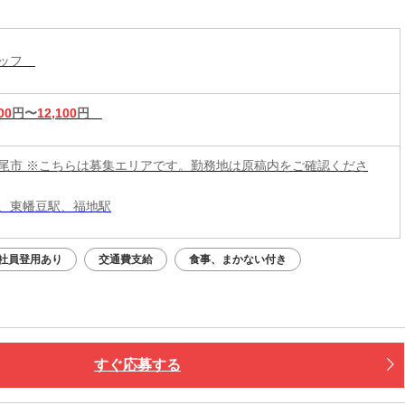
タッフ
00
円〜
12,100
円
尾市 ※こちらは募集エリアです。勤務地は原稿内をご確認くださ
、東幡豆駅、福地駅
社員登用あり
交通費支給
食事、まかない付き
すぐ応募する