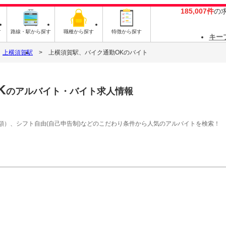
185,007件
の
す
路線・駅から探す
職種から探す
特徴から探す
キー
上横須賀駅
上横須賀駅、バイク通勤OKのバイト
K
のアルバイト・バイト求人情報
額）、シフト自由(自己申告制)などのこだわり条件から人気のアルバイトを検索！