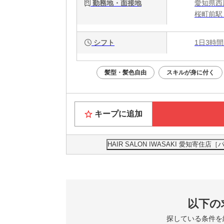
勤務地・面接地
愛知県西
桜町前駅
シフト
1日3時間
髪型・髪色自由
スキルが身に付く
キープに追加
HAIR SALON IWASAKI 愛知
以下の
探している条件を