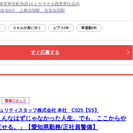
尾市寄住町泡原14-1 ヤマナカ西尾寄住店内
 徒歩6分、上横須賀駅、吉良吉田駅
り
スキルが身に付く
ピアスOK
車通勤OK
すぐ応募する
警備スタッフ
ュリティスタッフ株式会社 本社 C025【SS】
こんなはずじゃなかった人生。でも、ここからや
直せる。」【愛知県勤務/正社員警備】