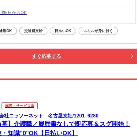
 週5日からOK
通勤OK
交通費支給
日払いOK
スキルが身に付く
すぐ応募する
施設・サービス系
会社ニッソーネット 名古屋支社/1201_6280
急募】介護職／履歴書なしで即応募＆スグ開始！
・知識"0"OK【日払いOK】