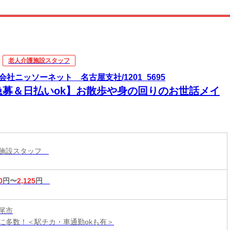
老人介護施設スタッフ
会社ニッソーネット 名古屋支社/1201_5695
急募＆日払いok】お散歩や身の回りのお世話メイ
護施設スタッフ
0
円〜
2,125
円
尾市
に多数！＜駅チカ・車通勤okも有＞