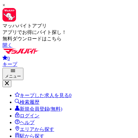
×
マッハバイトアプリ
アプリでお得にバイト探し！
無料ダウンロードはこちら
開く
0
キープ
メニュー
キープした求人を見る
0
検索履歴
新規会員登録(無料)
ログイン
ヘルプ
エリアから探す
駅から探す