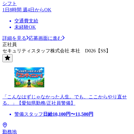
シフト
1日8時間 週4日からOK
交通費支給
未経験OK
詳細を見る
応募画面に進む
正社員
セキュリティスタッフ株式会社 本社 D026【SS】
「こんなはずじゃなかった人生。でも、ここからやり直せ
る。」【愛知県勤務/正社員警備】
警備スタッフ
日給
10,100
円〜
11,500
円
勤務地