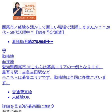
西尾市／経験を活かして新しい職場で活躍しませんか？＊20
代～50代活躍中＊【紹介予定派遣】
看護師
月給
278,964
円〜
勤務地
面接地
愛知県西尾市 ※こちらは募集エリアの一例となります。
最寄り駅：吉良吉田駅など
※こちらは募集エリアです。勤務地は全国に多数ございま
す。
交通費支給
未経験OK
詳細を見る
応募画面に進む
派遣労働者