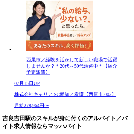
西尾市／経験を活かして新しい職場で活躍
しませんか？＊20代～50代活躍中＊【紹介
予定派遣】
07月15日UP
株式会社キャリア SC愛知／看護【西尾市-002】
月給278,964円〜
吉良吉田駅のスキルが身に付くのアルバイト／バ
イト求人情報ならマッハバイト