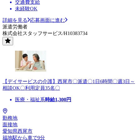
交通費支給
未経験OK
詳細を見る
応募画面に進む
派遣労働者
株式会社スタッフサービス/H10383734
【デイサービスの介護】西尾市〇派遣〇1日6時間〇週3日～
相談OK〇利用定員35名〇
医療・福祉系
時給
1,300
円
勤務地
面接地
愛知県西尾市
福地駅から車で9分