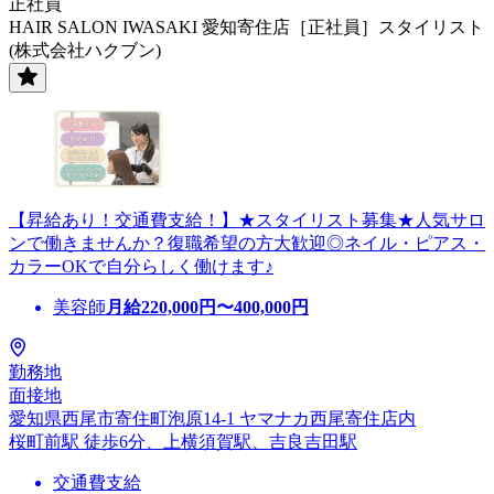
正社員
HAIR SALON IWASAKI 愛知寄住店［正社員］スタイリスト
(株式会社ハクブン)
【昇給あり！交通費支給！】★スタイリスト募集★人気サロ
ンで働きませんか？復職希望の方大歓迎◎ネイル・ピアス・
カラーOKで自分らしく働けます♪
美容師
月給
220,000
円〜
400,000
円
勤務地
面接地
愛知県西尾市寄住町泡原14-1 ヤマナカ西尾寄住店内
桜町前駅 徒歩6分、上横須賀駅、吉良吉田駅
交通費支給