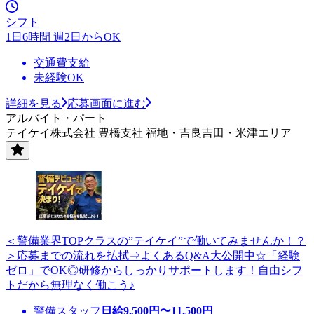
シフト
1日6時間 週2日からOK
交通費支給
未経験OK
詳細を見る
応募画面に進む
アルバイト・パート
テイケイ株式会社 豊橋支社 福地・吉良吉田・米津エリア
＜警備業界TOPクラスの”テイケイ”で働いてみませんか！？
＞応募までの流れを払拭⇒よくあるQ&A大公開中☆「経験
ゼロ」でOK◎研修からしっかりサポートします！自由シフ
トだから無理なく働こう♪
警備スタッフ
日給
9,500
円〜
11,500
円