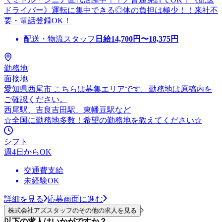
ドライバー》運転に集中できる◎体の負担は極少！！来社不
要・電話登録OK！
配送・物流スタッフ
日給
14,700
円〜
18,375
円
勤務地
面接地
愛知県西尾市 こちらは募集エリアです。勤務地は原稿内を
ご確認ください。
西尾駅、吉良吉田駅、東幡豆駅など
☆全国に勤務地多数！希望の勤務地を教えてください☆
シフト
週4日からOK
交通費支給
未経験OK
詳細を見る
応募画面に進む
株式会社アズスタッフのその他の求人を見る
以下の求人はいかがですか？