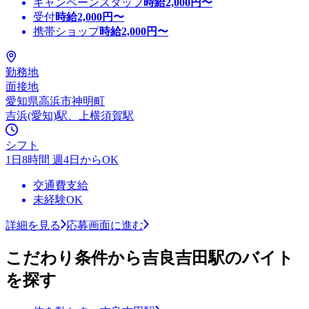
キャンペーンスタッフ
時給
2,000
円〜
受付
時給
2,000
円〜
携帯ショップ
時給
2,000
円〜
勤務地
面接地
愛知県高浜市神明町
吉浜(愛知)駅、上横須賀駅
シフト
1日8時間 週4日からOK
交通費支給
未経験OK
詳細を見る
応募画面に進む
こだわり条件から吉良吉田駅のバイト
を探す