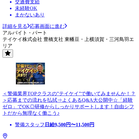
交通費支給
未経験OK
まかないあり
詳細を見る
応募画面に進む
アルバイト・パート
テイケイ株式会社 豊橋支社 東幡豆・上横須賀・三河鳥羽エ
リア
＜警備業界TOPクラスの”テイケイ”で働いてみませんか！？
＞応募までの流れを払拭⇒よくあるQ&A大公開中☆「経験
ゼロ」でOK◎研修からしっかりサポートします！自由シフ
トだから無理なく働こう♪
警備スタッフ
日給
9,500
円〜
11,500
円