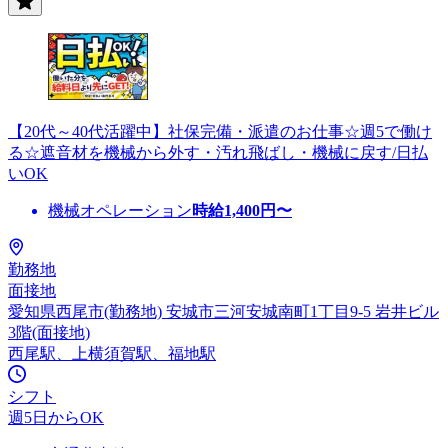
【20代～40代活躍中】社保完備・派遣のお仕事☆週5で働け
る☆遮音材を機械から外す・汚れ飛ばし・機械に戻す/日払
いOK
機械オペレーション
時給
1,400
円〜
勤務地
面接地
愛知県西尾市(勤務地) 安城市三河安城南町1丁目9-5 岩井ビル
3階(面接地)
西尾駅、上横須賀駅、福地駅
シフト
週5日からOK