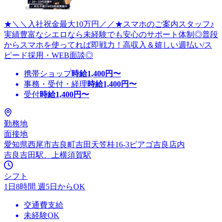
★＼＼入社祝金最大10万円／／★スマホのご案内スタッフ♪
実績豊富なシエロなら未経験でも安心のサポート体制◎普段
からスマホを使ってれば即戦力！高収入＆嬉しい週払い/ス
ピード採用・WEB面談◎
携帯ショップ
時給
1,400
円〜
事務・受付・経理
時給
1,400
円〜
受付
時給
1,400
円〜
勤務地
面接地
愛知県西尾市吉良町吉田天笠桂16-3ピアゴ吉良店内
吉良吉田駅、上横須賀駅
シフト
1日8時間 週5日からOK
交通費支給
未経験OK