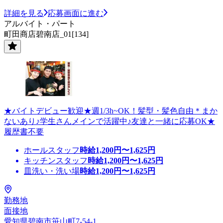
詳細を見る
応募画面に進む
アルバイト・パート
町田商店碧南店_01[134]
★バイトデビュー歓迎★週1/3h~OK！髪型・髪色自由＊まか
ないあり♪学生さんメインで活躍中♪友達と一緒に応募OK★
履歴書不要
ホールスタッフ
時給
1,200
円〜
1,625
円
キッチンスタッフ
時給
1,200
円〜
1,625
円
皿洗い・洗い場
時給
1,200
円〜
1,625
円
勤務地
面接地
愛知県碧南市笹山町7-54-1