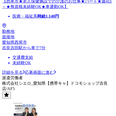
【西尾市★老人保健施設での介護のお仕事★パート★週4日
～★無資格未経験OK★車通勤OK】
医療・福祉系
時給
1,140
円
勤務地
面接地
愛知県西尾市
吉良吉田駅から車で7分
交通費支給
未経験OK
詳細を見る
応募画面に進む
派遣労働者
株式会社シエロ_愛知県【携帯キャ】ドコモショップ吉良
店/AF5