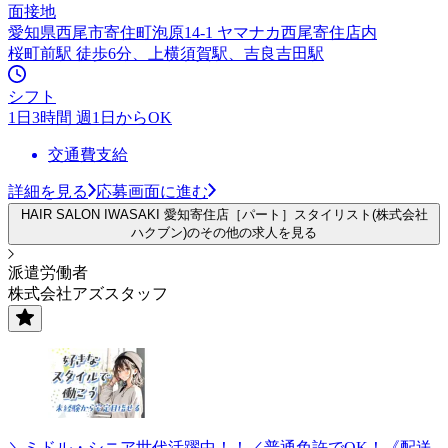
面接地
愛知県西尾市寄住町泡原14-1 ヤマナカ西尾寄住店内
桜町前駅 徒歩6分、上横須賀駅、吉良吉田駅
シフト
1日3時間 週1日からOK
交通費支給
詳細を見る
応募画面に進む
HAIR SALON IWASAKI 愛知寄住店［パート］スタイリスト(株式会社
ハクブン)のその他の求人を見る
派遣労働者
株式会社アズスタッフ
＼ミドル・シニア世代活躍中！！／普通免許でOK！《配送