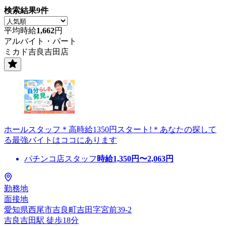
検索結果
9
件
平均時給
1,662
円
アルバイト・パート
ミカド吉良吉田店
ホールスタッフ＊高時給1350円スタート!＊あなたの探して
る最強バイトはココにあります
パチンコ店スタッフ
時給
1,350
円〜
2,063
円
勤務地
面接地
愛知県西尾市吉良町吉田字宮前39-2
吉良吉田駅 徒歩18分