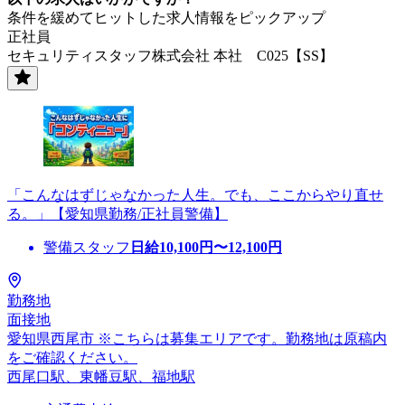
条件を緩めてヒットした求人情報をピックアップ
正社員
セキュリティスタッフ株式会社 本社 C025【SS】
「こんなはずじゃなかった人生。でも、ここからやり直せ
る。」【愛知県勤務/正社員警備】
警備スタッフ
日給
10,100
円〜
12,100
円
勤務地
面接地
愛知県西尾市 ※こちらは募集エリアです。勤務地は原稿内
をご確認ください。
西尾口駅、東幡豆駅、福地駅