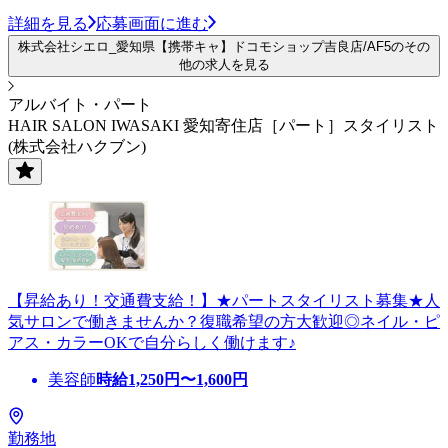
詳細を見る
応募画面に進む
株式会社シエロ_愛知県【携帯キャ】ドコモショップ吉良店/AF5のその
他の求人を見る
アルバイト・パート
HAIR SALON IWASAKI 愛知寄住店［パート］スタイリスト
(株式会社ハクブン)
【昇給あり！交通費支給！】★パートスタイリスト募集★人
気サロンで働きませんか？復職希望の方大歓迎◎ネイル・ピ
アス・カラーOKで自分らしく働けます♪
美容師
時給
1,250
円〜
1,600
円
勤務地