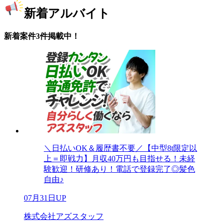
新着アルバイト
新着案件3件掲載中！
＼日払いOK＆履歴書不要／【中型8t限定以
上＝即戦力】月収40万円も目指せる！未経
験歓迎！研修あり！電話で登録完了◎髪色
自由♪
07月31日UP
株式会社アズスタッフ