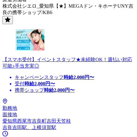
株式会社シエロ_愛知県【★】MEGAドン・キホーテUNY吉
良の携帯ショップ/KB6
【スマホ受付】イベントスタッフ★未経験OK！週払い対応
可能♪手当充実◎
キャンペーンスタッフ
時給
2,000
円〜
受付
時給
2,000
円〜
携帯ショップ
時給
2,000
円〜
勤務地
面接地
愛知県西尾市吉良町吉田天笠桂
吉良吉田駅、上横須賀駅