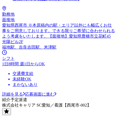
勤務地
面接地
愛知県西尾市 ※本原稿内の駅・エリア以外にも幅広くお仕
事をご用意しております。できる限りご希望に合わせられる
よう考慮をいたします。【面接地】愛知県豊橋市立花町45
光陽ビル2F
福地駅、吉良吉田駅、米津駅
シフト
1日8時間 週1日からOK
交通費支給
未経験OK
まかないあり
詳細を見る
応募画面に進む
紹介予定派遣
株式会社キャリア SC愛知／看護【西尾市-002】