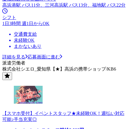
高浜港駅 バス11分、三河高浜駅 バス13分、福地駅 バス22分
シフト
1日3時間 週1日からOK
交通費支給
未経験OK
まかないあり
詳細を見る
応募画面に進む
派遣労働者
株式会社シエロ_愛知県【★】高浜の携帯ショップ/KB6
【スマホ受付】イベントスタッフ★未経験OK！週払い対応
可能♪手当充実◎