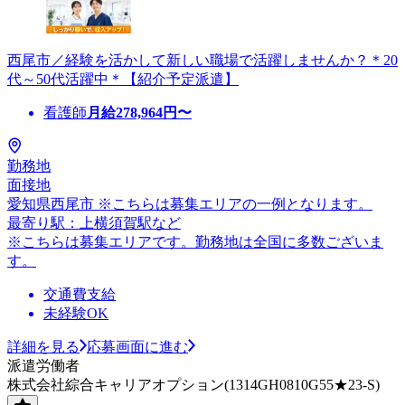
西尾市／経験を活かして新しい職場で活躍しませんか？＊20
代～50代活躍中＊【紹介予定派遣】
看護師
月給
278,964
円〜
勤務地
面接地
愛知県西尾市 ※こちらは募集エリアの一例となります。
最寄り駅：上横須賀駅など
※こちらは募集エリアです。勤務地は全国に多数ございま
す。
交通費支給
未経験OK
詳細を見る
応募画面に進む
派遣労働者
株式会社綜合キャリアオプション(1314GH0810G55★23-S)