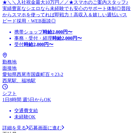
★＼＼入社祝金最大10万円／／★スマホのご案内スタッフ♪
実績豊富なシエロなら未経験でも安心のサポート体制◎普段
からスマホを使ってれば即戦力！高収入＆嬉しい週払い/ス
ピード採用・WEB面談◎
携帯ショップ
時給
2,000
円〜
事務・受付・経理
時給
2,000
円〜
受付
時給
2,000
円〜
勤務地
面接地
愛知県西尾市国森町百々23-2
西尾駅、福地駅
シフト
1日8時間 週5日からOK
交通費支給
未経験OK
詳細を見る
応募画面に進む