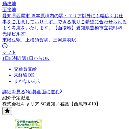
勤務地
面接地
愛知県西尾市 ※本原稿内の駅・エリア以外にも幅広くお仕
事をご用意しております。できる限りご希望に合わせられる
よう考慮をいたします。【面接地】愛知県豊橋市立花町45
光陽ビル2F
東幡豆駅、上横須賀駅、三河鳥羽駅
シフト
1日8時間 週1日からOK
交通費支給
未経験OK
まかないあり
詳細を見る
応募画面に進む
紹介予定派遣
株式会社キャリア SC愛知／看護【西尾市-010】