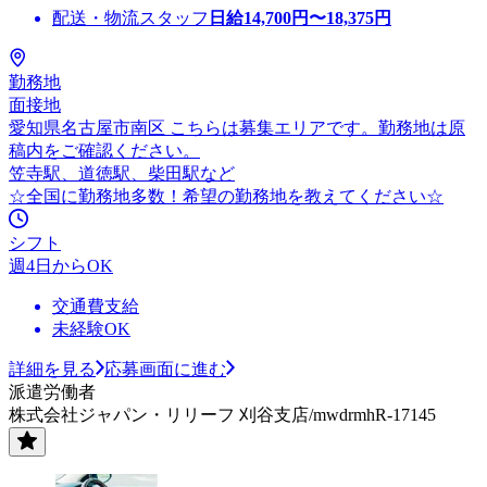
配送・物流スタッフ
日給
14,700
円〜
18,375
円
勤務地
面接地
愛知県名古屋市南区 こちらは募集エリアです。勤務地は原
稿内をご確認ください。
笠寺駅、道徳駅、柴田駅など
☆全国に勤務地多数！希望の勤務地を教えてください☆
シフト
週4日からOK
交通費支給
未経験OK
詳細を見る
応募画面に進む
派遣労働者
株式会社ジャパン・リリーフ 刈谷支店/mwdrmhR-17145