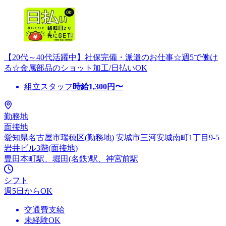
【20代～40代活躍中】社保完備・派遣のお仕事☆週5で働け
る☆金属部品のショット加工/日払いOK
組立スタッフ
時給
1,300
円〜
勤務地
面接地
愛知県名古屋市瑞穂区(勤務地) 安城市三河安城南町1丁目9-5
岩井ビル3階(面接地)
豊田本町駅、堀田(名鉄)駅、神宮前駅
シフト
週5日からOK
交通費支給
未経験OK