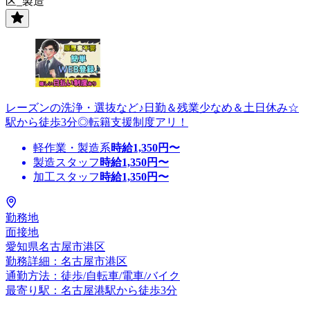
区_製造
レーズンの洗浄・選抜など♪日勤＆残業少なめ＆土日休み☆
駅から徒歩3分◎転籍支援制度アリ！
軽作業・製造系
時給
1,350
円〜
製造スタッフ
時給
1,350
円〜
加工スタッフ
時給
1,350
円〜
勤務地
面接地
愛知県名古屋市港区
勤務詳細：名古屋市港区
通勤方法：徒歩/自転車/電車/バイク
最寄り駅：名古屋港駅から徒歩3分