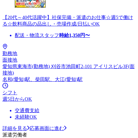
【20代～40代活躍中】社保完備・派遣のお仕事☆週5で働け
る☆飲料商品の品出し・売場作成/日払いOK
配送・物流スタッフ
時給
1,350
円〜
勤務地
面接地
愛知県東海市(勤務地) 刈谷市池田町2-101 アイリスビル3F(面
接地)
名和(愛知)駅、柴田駅、大江(愛知)駅
シフト
週5日からOK
交通費支給
未経験OK
詳細を見る
応募画面に進む
派遣労働者