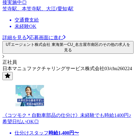
接実施中◎
笠寺駅、本笠寺駅、大江(愛知)駅
交通費支給
未経験OK
詳細を見る
応募画面に進む
UTエージェント株式会社 東海第一CU_名古屋市南区のその他の求人を
見る
正社員
日本マニュファクチャリングサービス株式会社03/chu260224
《コツモク＊自動車部品の仕分け》未経験でも時給1400円♪
希望日払いOK◎
仕分けスタッフ
時給
1,400
円〜