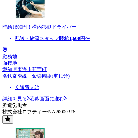
時給1600円！構内移動ドライバー！
配送・物流スタッフ
時給
1,600
円〜
勤務地
面接地
愛知県東海市新宝町
名鉄常滑線 聚楽園駅(車11分)
交通費支給
詳細を見る
応募画面に進む
派遣労働者
株式会社ロフティー/NA20000376