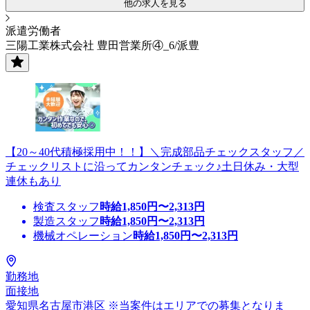
他の求人を見る
派遣労働者
三陽工業株式会社 豊田営業所④_6/派豊
【20～40代積極採用中！！】＼完成部品チェックスタッフ／
チェックリストに沿ってカンタンチェック♪土日休み・大型
連休もあり
検査スタッフ
時給
1,850
円〜
2,313
円
製造スタッフ
時給
1,850
円〜
2,313
円
機械オペレーション
時給
1,850
円〜
2,313
円
勤務地
面接地
愛知県名古屋市港区 ※当案件はエリアでの募集となりま