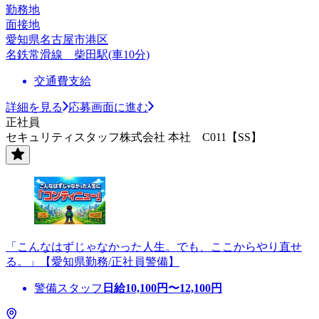
勤務地
面接地
愛知県名古屋市港区
名鉄常滑線 柴田駅(車10分)
交通費支給
詳細を見る
応募画面に進む
正社員
セキュリティスタッフ株式会社 本社 C011【SS】
「こんなはずじゃなかった人生。でも、ここからやり直せ
る。」【愛知県勤務/正社員警備】
警備スタッフ
日給
10,100
円〜
12,100
円