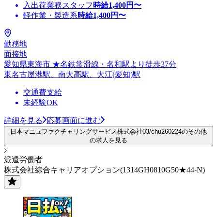
入出荷業務スタッフ
時給
1,400
円〜
軽作業・製造系
時給
1,400
円〜
勤務地
面接地
愛知県東海市 ★名鉄常滑線・名和駅より徒歩37分
東名古屋港駅、南大高駅、大江(愛知)駅
交通費支給
未経験OK
詳細を見る
応募画面に進む
日本マニュファクチャリングサービス株式会社03/chu260224のその他
の求人を見る
派遣労働者
株式会社綜合キャリアオプション(1314GH0810G50★44-N)