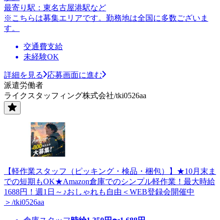
最寄り駅：東名古屋港駅など
※こちらは募集エリアです。勤務地は全国に多数ございま
す。
交通費支給
未経験OK
詳細を見る
応募画面に進む
派遣労働者
ライクスタッフィング株式会社/tki0526aa
【軽作業スタッフ（ピッキング・検品・梱包）】★10月末ま
での短期もOK★Amazon倉庫でのシンプル軽作業！最大時給
1688円！週1日～♪おしゃれも自由＜WEB登録会開催中
＞/tki0526aa