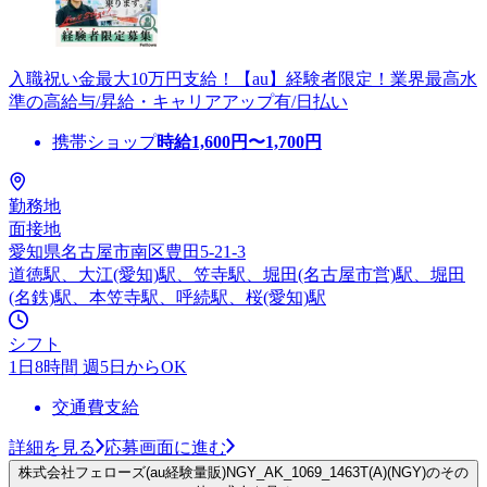
入職祝い金最大10万円支給！【au】経験者限定！業界最高水
準の高給与/昇給・キャリアアップ有/日払い
携帯ショップ
時給
1,600
円〜
1,700
円
勤務地
面接地
愛知県名古屋市南区豊田5-21-3
道徳駅、大江(愛知)駅、笠寺駅、堀田(名古屋市営)駅、堀田
(名鉄)駅、本笠寺駅、呼続駅、桜(愛知)駅
シフト
1日8時間 週5日からOK
交通費支給
詳細を見る
応募画面に進む
株式会社フェローズ(au経験量販)NGY_AK_1069_1463T(A)(NGY)のその