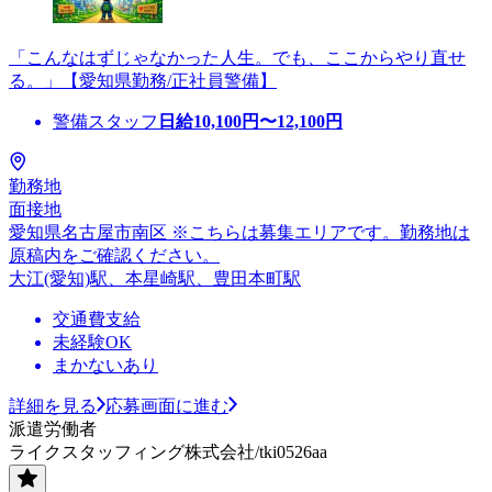
「こんなはずじゃなかった人生。でも、ここからやり直せ
る。」【愛知県勤務/正社員警備】
警備スタッフ
日給
10,100
円〜
12,100
円
勤務地
面接地
愛知県名古屋市南区 ※こちらは募集エリアです。勤務地は
原稿内をご確認ください。
大江(愛知)駅、本星崎駅、豊田本町駅
交通費支給
未経験OK
まかないあり
詳細を見る
応募画面に進む
派遣労働者
ライクスタッフィング株式会社/tki0526aa