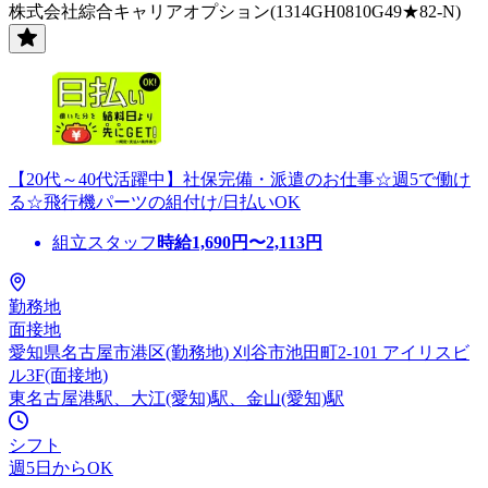
株式会社綜合キャリアオプション(1314GH0810G49★82-N)
【20代～40代活躍中】社保完備・派遣のお仕事☆週5で働け
る☆飛行機パーツの組付け/日払いOK
組立スタッフ
時給
1,690
円〜
2,113
円
勤務地
面接地
愛知県名古屋市港区(勤務地) 刈谷市池田町2-101 アイリスビ
ル3F(面接地)
東名古屋港駅、大江(愛知)駅、金山(愛知)駅
シフト
週5日からOK