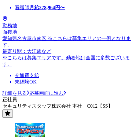
看護師
月給
278,964
円〜
勤務地
面接地
愛知県名古屋市南区 ※こちらは募集エリアの一例となりま
す。
最寄り駅：大江駅など
※こちらは募集エリアです。勤務地は全国に多数ございま
す。
交通費支給
未経験OK
詳細を見る
応募画面に進む
正社員
セキュリティスタッフ株式会社 本社 C012【SS】