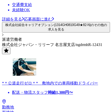
交通費支給
未経験OK
詳細を見る
応募画面に進む
株式会社綜合キャリアオプション(1314GH0810G49★82-N)のその他の
求人を見る
派遣労働者
株式会社ジャパン・リリーフ 名古屋支店/ngdrmhR-12431
*＊公道走行ゼロ＊* 敷地内での車両移動ドライバー
配送・物流スタッフ
時給
1,300
円〜
勤務地