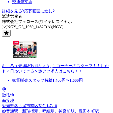
交通費支給
詳細を見る
応募画面に進む
派遣労働者
株式会社フェローズ(ワイヤレスイヤホ
ン)NGY_G3_1069_1462T(A)(NGY)
むしろ＜未経験歓迎な＞Appleコーナーのスタッフ！！しか
も＜日払いできる＞激アツ求人はこちら！！
家電販売スタッフ
時給
1,400
円〜
1,600
円
勤務地
面接地
愛知県名古屋市南区菊住1-7-10
妙音通駅、新瑞橋駅、呼続駅、神宮前駅、豊田本町駅