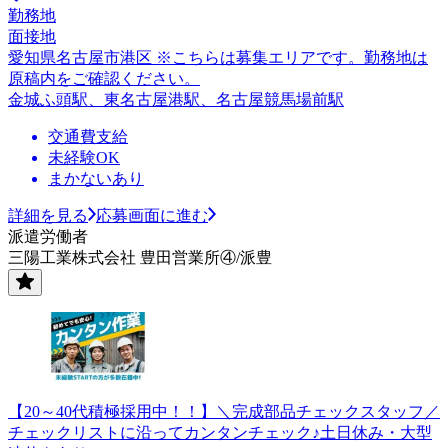
勤務地
面接地
愛知県名古屋市港区 ※こちらは募集エリアです。勤務地は
原稿内をご確認ください。
金城ふ頭駅、東名古屋港駅、名古屋競馬場前駅
交通費支給
未経験OK
まかないあり
詳細を見る
応募画面に進む
派遣労働者
三陽工業株式会社 豊田営業所④/派豊
【20～40代積極採用中！！】＼完成部品チェックスタッフ／
チェックリストに沿ってカンタンチェック♪土日休み・大型