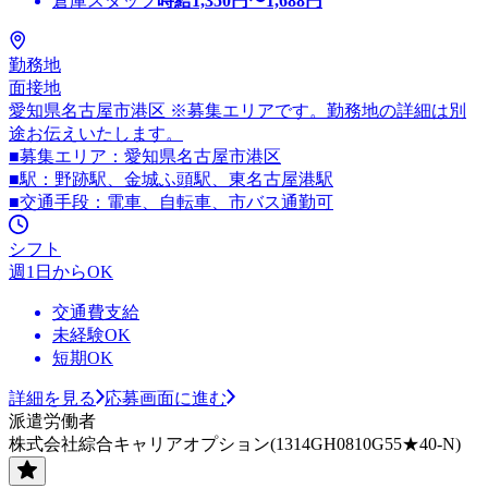
倉庫スタッフ
時給
1,350
円〜
1,688
円
勤務地
面接地
愛知県名古屋市港区 ※募集エリアです。勤務地の詳細は別
途お伝えいたします。
■募集エリア：愛知県名古屋市港区
■駅：野跡駅、金城ふ頭駅、東名古屋港駅
■交通手段：電車、自転車、市バス通勤可
シフト
週1日からOK
交通費支給
未経験OK
短期OK
詳細を見る
応募画面に進む
派遣労働者
株式会社綜合キャリアオプション(1314GH0810G55★40-N)