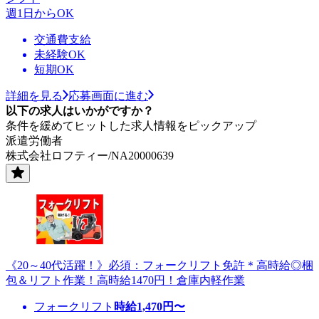
週1日からOK
交通費支給
未経験OK
短期OK
詳細を見る
応募画面に進む
以下の求人はいかがですか？
条件を緩めてヒットした求人情報をピックアップ
派遣労働者
株式会社ロフティー/NA20000639
《20～40代活躍！》必須：フォークリフト免許＊高時給◎梱
包＆リフト作業！高時給1470円！倉庫内軽作業
フォークリフト
時給
1,470
円〜