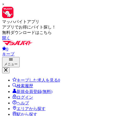
×
マッハバイトアプリ
アプリでお得にバイト探し！
無料ダウンロードはこちら
開く
0
キープ
メニュー
キープした求人を見る
0
検索履歴
新規会員登録(無料)
ログイン
ヘルプ
エリアから探す
駅から探す