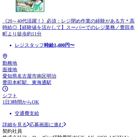
《20～40代活躍！》必須：レジ閉め作業の経験がある方＊高
時給◎【経験値を活かして】スーパーでのレジ業務／豊田本
町より徒歩約11分
レジスタッフ
時給
1,400
円〜
勤務地
面接地
愛知県名古屋市南区明治
豊田本町駅、東海通駅
シフト
1日3時間からOK
交通費支給
詳細を見る
応募画面に進む
契約社員