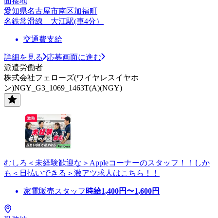
面接地
愛知県名古屋市南区加福町
名鉄常滑線 大江駅(車4分）
交通費支給
詳細を見る
応募画面に進む
派遣労働者
株式会社フェローズ(ワイヤレスイヤホ
ン)NGY_G3_1069_1463T(A)(NGY)
むしろ＜未経験歓迎な＞Appleコーナーのスタッフ！！しか
も＜日払いできる＞激アツ求人はこちら！！
家電販売スタッフ
時給
1,400
円〜
1,600
円