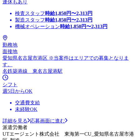
連休もあり
検査スタッフ
時給
1,850
円〜
2,313
円
製造スタッフ
時給
1,850
円〜
2,313
円
機械オペレーション
時給
1,850
円〜
2,313
円
勤務地
面接地
愛知県名古屋市港区 ※当案件はエリアでの募集となりま
す。
名鉄築港線 東名古屋港駅
シフト
週5日からOK
交通費支給
未経験OK
詳細を見る
応募画面に進む
派遣労働者
UTエージェント株式会社 東海第一CU_愛知県名古屋市港