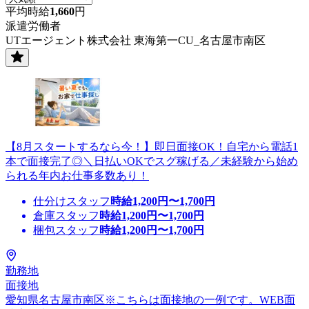
平均時給
1,660
円
派遣労働者
UTエージェント株式会社 東海第一CU_名古屋市南区
【8月スタートするなら今！】即日面接OK！自宅から電話1
本で面接完了◎＼日払いOKでスグ稼げる／未経験から始め
られる年内お仕事多数あり！
仕分けスタッフ
時給
1,200
円〜
1,700
円
倉庫スタッフ
時給
1,200
円〜
1,700
円
梱包スタッフ
時給
1,200
円〜
1,700
円
勤務地
面接地
愛知県名古屋市南区※こちらは面接地の一例です。WEB面