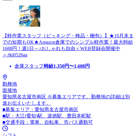
【軽作業スタッフ（ピッキング・検品・梱包）】★10月末ま
での短期もOK★Amazon倉庫でのシンプル軽作業！最大時給
1688円！週1日～♪おしゃれも自由＜WEB登録会開催中
＞/tki0526aa
倉庫スタッフ
時給
1,350
円〜
1,688
円
勤務地
面接地
愛知県名古屋市南区 ※募集エリアです。勤務地の詳細は別
途お伝えいたします。
■募集エリア：愛知県名古屋市南区
■駅：大江(愛知)駅、道徳駅、豊田本町駅
■交通手段：電車、自転車、市バス通勤可
シフト