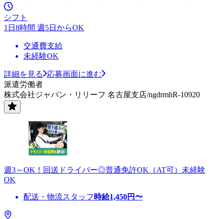
シフト
1日8時間 週5日からOK
交通費支給
未経験OK
詳細を見る
応募画面に進む
派遣労働者
株式会社ジャパン・リリーフ 名古屋支店/ngdrmhR-10920
週3～OK！回送ドライバー◎普通免許OK（AT可）未経験
OK
配送・物流スタッフ
時給
1,450
円〜