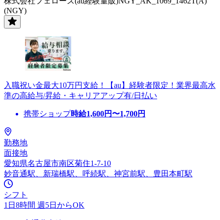
株式会社フェローズ(au経験量販)NGY_AK_1069_1462T(A)
(NGY)
入職祝い金最大10万円支給！【au】経験者限定！業界最高水
準の高給与/昇給・キャリアアップ有/日払い
携帯ショップ
時給
1,600
円〜
1,700
円
勤務地
面接地
愛知県名古屋市南区菊住1-7-10
妙音通駅、新瑞橋駅、呼続駅、神宮前駅、豊田本町駅
シフト
1日8時間 週5日からOK