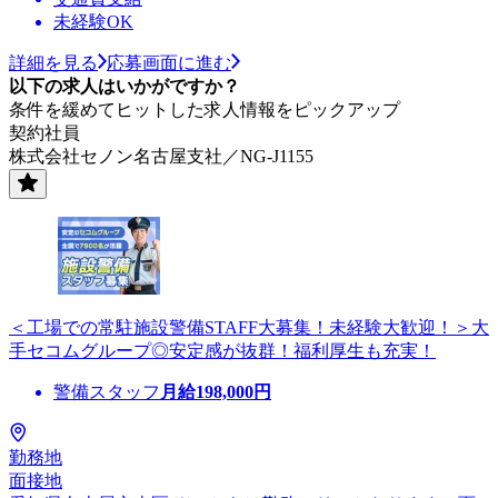
未経験OK
詳細を見る
応募画面に進む
以下の求人はいかがですか？
条件を緩めてヒットした求人情報をピックアップ
契約社員
株式会社セノン名古屋支社／NG-J1155
＜工場での常駐施設警備STAFF大募集！未経験大歓迎！＞大
手セコムグループ◎安定感が抜群！福利厚生も充実！
警備スタッフ
月給
198,000
円
勤務地
面接地