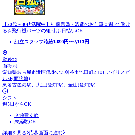
【20代～40代活躍中】社保完備・派遣のお仕事☆週5で働け
る☆飛行機パーツの組付け/日払いOK
組立スタッフ
時給
1,690
円〜
2,113
円
勤務地
面接地
愛知県名古屋市港区(勤務地) 刈谷市池田町2-101 アイリスビ
ル3F(面接地)
東名古屋港駅、大江(愛知)駅、金山(愛知)駅
シフト
週5日からOK
交通費支給
未経験OK
詳細を見る
応募画面に進む