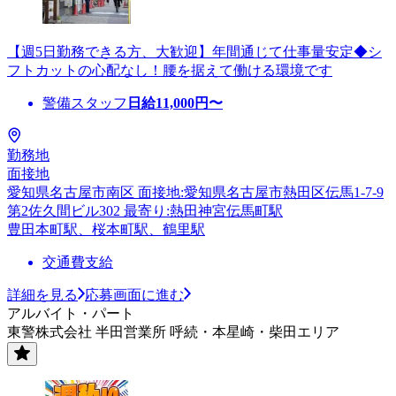
【週5日勤務できる方、大歓迎】年間通じて仕事量安定◆シ
フトカットの心配なし！腰を据えて働ける環境です
警備スタッフ
日給
11,000
円〜
勤務地
面接地
愛知県名古屋市南区 面接地:愛知県名古屋市熱田区伝馬1-7-9
第2佐久間ビル302 最寄り:熱田神宮伝馬町駅
豊田本町駅、桜本町駅、鶴里駅
交通費支給
詳細を見る
応募画面に進む
アルバイト・パート
東警株式会社 半田営業所 呼続・本星崎・柴田エリア