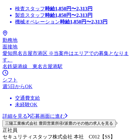
検査スタッフ
時給
1,850
円〜
2,313
円
製造スタッフ
時給
1,850
円〜
2,313
円
機械オペレーション
時給
1,850
円〜
2,313
円
勤務地
面接地
愛知県名古屋市港区 ※当案件はエリアでの募集となりま
す。
名鉄築港線 東名古屋港駅
シフト
週5日からOK
交通費支給
未経験OK
詳細を見る
応募画面に進む
三陽工業株式会社 豊田営業所④/派豊のその他の求人を見る
正社員
セキュリティスタッフ株式会社 本社 C012【SS】