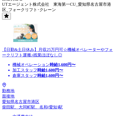
UTエージェント株式会社 東海第一CU_愛知県名古屋市港
区_フォークリフト･クレーン
【日勤&土日休み】月収25万円可☆機械オペレーターやフォ
ークリフト運搬♪残業ほぼなし◎
機械オペレーション
時給
1,600
円〜
加工スタッフ
時給
1,600
円〜
倉庫スタッフ
時給
1,600
円〜
勤務地
面接地
愛知県名古屋市港区
柴田駅、大同町駅、名和(愛知)駅