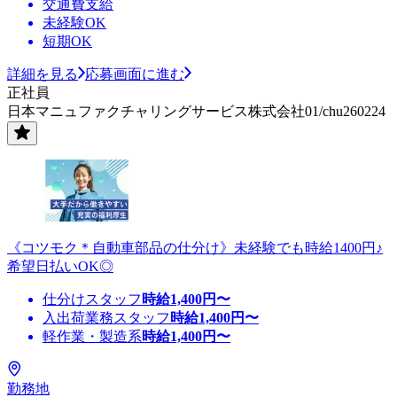
交通費支給
未経験OK
短期OK
詳細を見る
応募画面に進む
正社員
日本マニュファクチャリングサービス株式会社01/chu260224
《コツモク＊自動車部品の仕分け》未経験でも時給1400円♪
希望日払いOK◎
仕分けスタッフ
時給
1,400
円〜
入出荷業務スタッフ
時給
1,400
円〜
軽作業・製造系
時給
1,400
円〜
勤務地