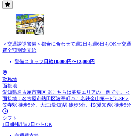
＜交通誘導警備＞都合に合わせて週2日も週6日もOK☆交通
費全額別途支給
警備スタッフ
日給
10,000
円〜
12,000
円
勤務地
面接地
愛知県名古屋市南区 ※こちらは募集エリアの一例です。＜
面接地：名古屋市熱田区波寄町25-1 名鉄金山第一ビル8F＞
笠寺駅 徒歩5分、大江(愛知)駅 徒歩5分、桜(愛知)駅 徒歩5分
シフト
1日8時間 週2日からOK
交通費支給