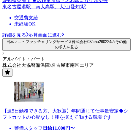
愛知県東海市 ★名鉄常滑線・名和駅より徒歩37分
東名古屋港駅、南大高駅、大江(愛知)駅
交通費支給
未経験OK
詳細を見る
応募画面に進む
日本マニュファクチャリングサービス株式会社03/chu260224のその他
の求人を見る
アルバイト・パート
株式会社大協警備保障/名古屋市南区エリア
【週5日勤務できる方、大歓迎】年間通じて仕事量安定◆シ
フトカットの心配なし！腰を据えて働ける環境です
警備スタッフ
日給
11,000
円〜