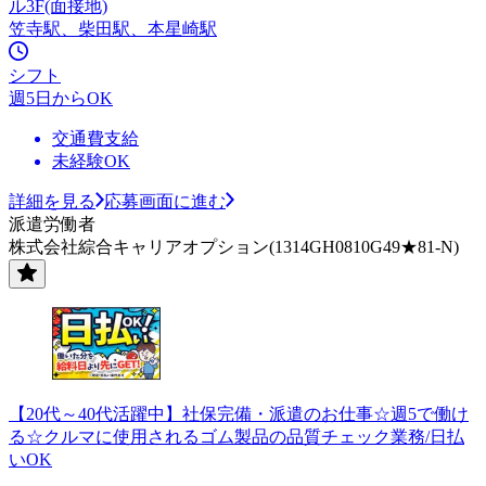
ル3F(面接地)
笠寺駅、柴田駅、本星崎駅
シフト
週5日からOK
交通費支給
未経験OK
詳細を見る
応募画面に進む
派遣労働者
株式会社綜合キャリアオプション(1314GH0810G49★81-N)
【20代～40代活躍中】社保完備・派遣のお仕事☆週5で働け
る☆クルマに使用されるゴム製品の品質チェック業務/日払
いOK