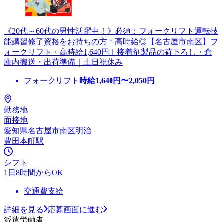
《20代～60代の男性活躍中！》必須：フォークリフト運転技
能講習修了資格をお持ちの方＊高時給◎【名古屋市南区】フ
ォークリフト・高時給1,640円｜接着剤製品の荷下ろし・倉
庫内搬送・出荷準備｜土日祝休み
フォークリフト
時給
1,640
円〜
2,050
円
勤務地
面接地
愛知県名古屋市南区明治
豊田本町駅
シフト
1日8時間からOK
交通費支給
詳細を見る
応募画面に進む
派遣労働者