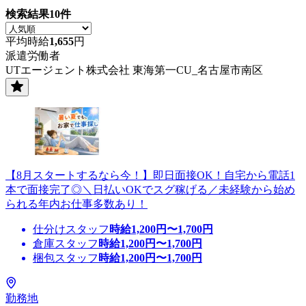
検索結果
10
件
平均時給
1,655
円
派遣労働者
UTエージェント株式会社 東海第一CU_名古屋市南区
【8月スタートするなら今！】即日面接OK！自宅から電話1
本で面接完了◎＼日払いOKでスグ稼げる／未経験から始め
られる年内お仕事多数あり！
仕分けスタッフ
時給
1,200
円〜
1,700
円
倉庫スタッフ
時給
1,200
円〜
1,700
円
梱包スタッフ
時給
1,200
円〜
1,700
円
勤務地