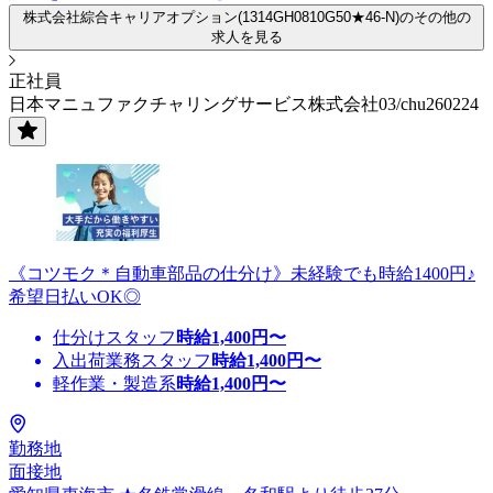
株式会社綜合キャリアオプション(1314GH0810G50★46-N)のその他の
求人を見る
正社員
日本マニュファクチャリングサービス株式会社03/chu260224
《コツモク＊自動車部品の仕分け》未経験でも時給1400円♪
希望日払いOK◎
仕分けスタッフ
時給
1,400
円〜
入出荷業務スタッフ
時給
1,400
円〜
軽作業・製造系
時給
1,400
円〜
勤務地
面接地