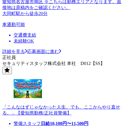
愛知県名古屋市南区 ※こちらは勤務エリアとなります。面
接地は原稿内をご確認ください。
大同町駅から徒歩20分
車通勤可能
交通費支給
未経験OK
詳細を見る
応募画面に進む
正社員
セキュリティスタッフ株式会社 本社 D012【SS】
「こんなはずじゃなかった人生。でも、ここからやり直せ
る。」【愛知県勤務/正社員警備】
警備スタッフ
日給
10,100
円〜
11,500
円