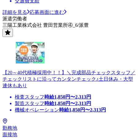
交通費支給
詳細を見る
応募画面に進む
派遣労働者
三陽工業株式会社 豊田営業所④_6/派豊
【20～40代積極採用中！！】＼完成部品チェックスタッフ／
チェックリストに沿ってカンタンチェック♪土日休み・大型
連休もあり
検査スタッフ
時給
1,850
円〜
2,313
円
製造スタッフ
時給
1,850
円〜
2,313
円
機械オペレーション
時給
1,850
円〜
2,313
円
勤務地
面接地