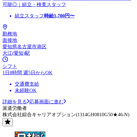
可能◎｜組立・検査スタッフ
組立スタッフ
時給
1,700
円〜
勤務地
面接地
愛知県名古屋市港区
大江(愛知)駅
シフト
1日8時間 週5日からOK
交通費支給
未経験OK
詳細を見る
応募画面に進む
派遣労働者
株式会社綜合キャリアオプション(1314GH0810G50★46-N)