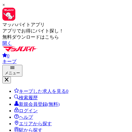
×
マッハバイトアプリ
アプリでお得にバイト探し！
無料ダウンロードはこちら
開く
0
キープ
メニュー
キープした求人を見る
0
検索履歴
新規会員登録(無料)
ログイン
ヘルプ
エリアから探す
駅から探す