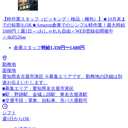
【軽作業スタッフ（ピッキング・検品・梱包）】★10月末ま
での短期もOK★Amazon倉庫でのシンプル軽作業！最大時給
1688円！週1日～♪おしゃれも自由＜WEB登録会開催中
＞/tki0526aa
倉庫スタッフ
時給
1,350
円〜
1,688
円
勤務地
面接地
愛知県名古屋市港区 ※募集エリアです。勤務地の詳細は別
途お伝えいたします。
■募集エリア：愛知県名古屋市港区
■駅：野跡駅、金城ふ頭駅、東名古屋港駅
■交通手段：電車、自転車、市バス通勤可
シフト
週1日からOK