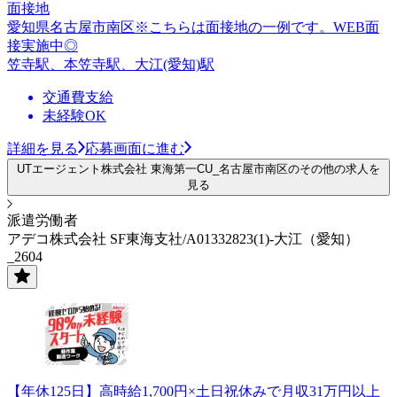
面接地
愛知県名古屋市南区※こちらは面接地の一例です。WEB面
接実施中◎
笠寺駅、本笠寺駅、大江(愛知)駅
交通費支給
未経験OK
詳細を見る
応募画面に進む
UTエージェント株式会社 東海第一CU_名古屋市南区のその他の求人を
見る
派遣労働者
アデコ株式会社 SF東海支社/A01332823(1)-大江（愛知）
_2604
【年休125日】高時給1,700円×土日祝休みで月収31万円以上