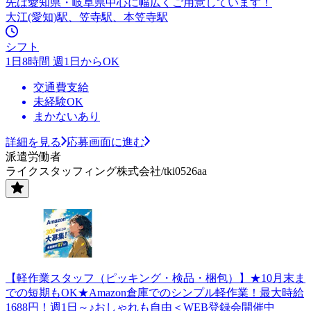
先は愛知県・岐阜県中心に幅広くご用意しています！
大江(愛知)駅、笠寺駅、本笠寺駅
シフト
1日8時間 週1日からOK
交通費支給
未経験OK
まかないあり
詳細を見る
応募画面に進む
派遣労働者
ライクスタッフィング株式会社/tki0526aa
【軽作業スタッフ（ピッキング・検品・梱包）】★10月末ま
での短期もOK★Amazon倉庫でのシンプル軽作業！最大時給
1688円！週1日～♪おしゃれも自由＜WEB登録会開催中