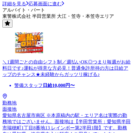
詳細を見る
応募画面に進む
アルバイト・パート
東警株式会社 半田営業所 大江・笠寺・本笠寺エリア
＼1週間ごとの自由シフト制／週払いOK◎つまり毎週がお給
料日です♪運転が得意な方必見！普通免許所持の方は日給ア
ップのチャンス★未経験からガッツリ稼げる♪
警備スタッフ
日給
10,000
円〜
勤務地
面接地
愛知県名古屋市南区 ※本原稿内の駅・エリア名は実際の勤
務地ではございません。面接地は【半田営業所：愛知県半田
市瑞穂町1丁目8番地13 レインボー第2半田1階】です。勤務