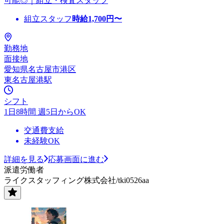
可能◎｜組立・検査スタッフ
組立スタッフ
時給
1,700
円〜
勤務地
面接地
愛知県名古屋市港区
東名古屋港駅
シフト
1日8時間 週5日からOK
交通費支給
未経験OK
詳細を見る
応募画面に進む
派遣労働者
ライクスタッフィング株式会社/tki0526aa