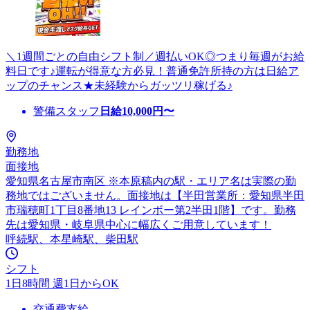
＼1週間ごとの自由シフト制／週払いOK◎つまり毎週がお給
料日です♪運転が得意な方必見！普通免許所持の方は日給ア
ップのチャンス★未経験からガッツリ稼げる♪
警備スタッフ
日給
10,000
円〜
勤務地
面接地
愛知県名古屋市南区 ※本原稿内の駅・エリア名は実際の勤
務地ではございません。面接地は【半田営業所：愛知県半田
市瑞穂町1丁目8番地13 レインボー第2半田1階】です。勤務
先は愛知県・岐阜県中心に幅広くご用意しています！
呼続駅、本星崎駅、柴田駅
シフト
1日8時間 週1日からOK
交通費支給