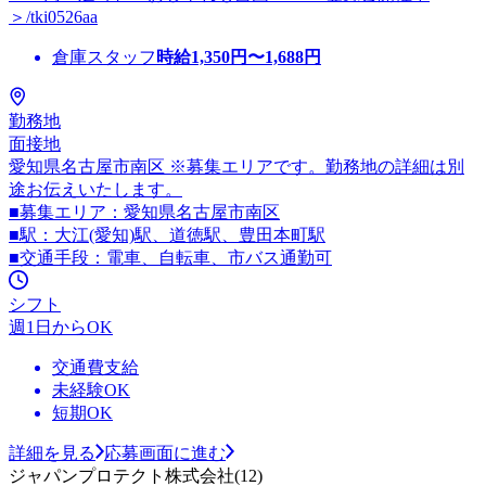
＞/tki0526aa
倉庫スタッフ
時給
1,350
円〜
1,688
円
勤務地
面接地
愛知県名古屋市南区 ※募集エリアです。勤務地の詳細は別
途お伝えいたします。
■募集エリア：愛知県名古屋市南区
■駅：大江(愛知)駅、道徳駅、豊田本町駅
■交通手段：電車、自転車、市バス通勤可
シフト
週1日からOK
交通費支給
未経験OK
短期OK
詳細を見る
応募画面に進む
ジャパンプロテクト株式会社(12)