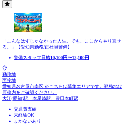
「こんなはずじゃなかった人生。でも、ここからやり直せ
る。」【愛知県勤務/正社員警備】
警備スタッフ
日給
10,100
円〜
12,100
円
勤務地
面接地
愛知県名古屋市南区 ※こちらは募集エリアです。勤務地は
原稿内をご確認ください。
大江(愛知)駅、本星崎駅、豊田本町駅
交通費支給
未経験OK
まかないあり