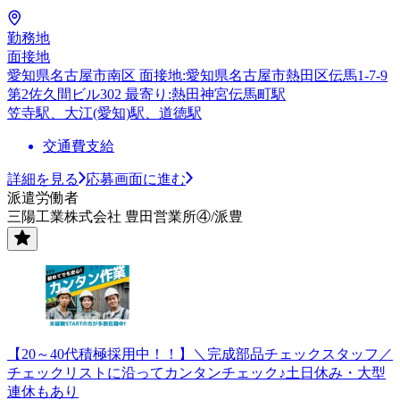
勤務地
面接地
愛知県名古屋市南区 面接地:愛知県名古屋市熱田区伝馬1-7-9
第2佐久間ビル302 最寄り:熱田神宮伝馬町駅
笠寺駅、大江(愛知)駅、道徳駅
交通費支給
詳細を見る
応募画面に進む
派遣労働者
三陽工業株式会社 豊田営業所④/派豊
【20～40代積極採用中！！】＼完成部品チェックスタッフ／
チェックリストに沿ってカンタンチェック♪土日休み・大型
連休もあり