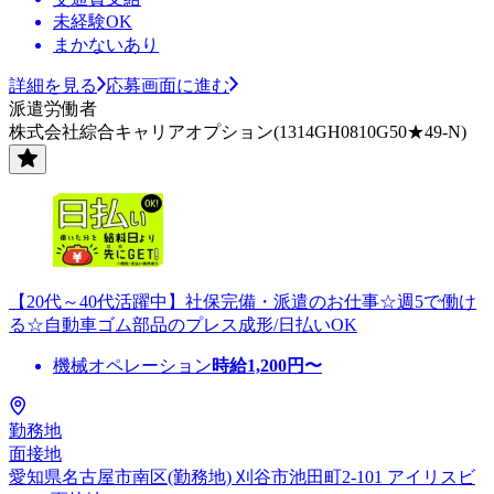
未経験OK
まかないあり
詳細を見る
応募画面に進む
派遣労働者
株式会社綜合キャリアオプション(1314GH0810G50★49-N)
【20代～40代活躍中】社保完備・派遣のお仕事☆週5で働け
る☆自動車ゴム部品のプレス成形/日払いOK
機械オペレーション
時給
1,200
円〜
勤務地
面接地
愛知県名古屋市南区(勤務地) 刈谷市池田町2-101 アイリスビ