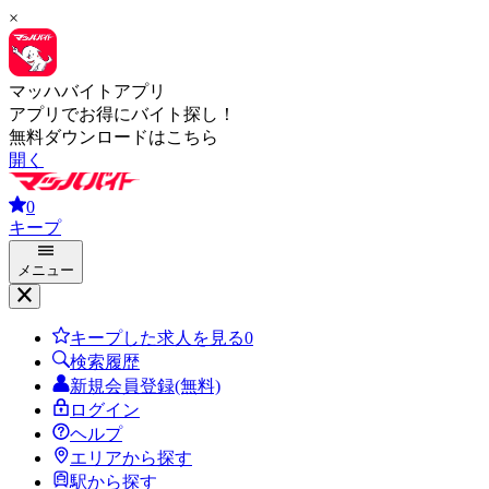
×
マッハバイトアプリ
アプリでお得にバイト探し！
無料ダウンロードはこちら
開く
0
キープ
メニュー
キープした求人を見る
0
検索履歴
新規会員登録(無料)
ログイン
ヘルプ
エリアから探す
駅から探す