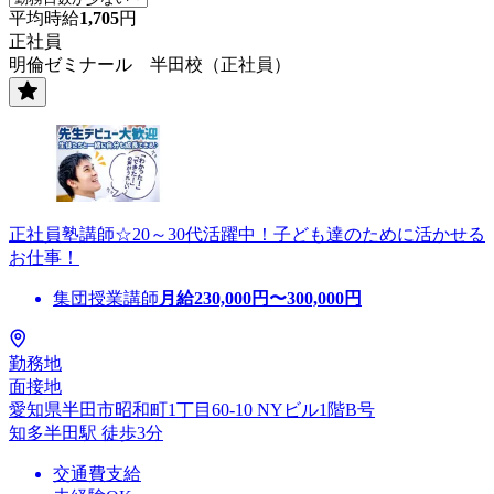
平均時給
1,705
円
正社員
明倫ゼミナール 半田校（正社員）
正社員塾講師☆20～30代活躍中！子ども達のために活かせる
お仕事！
集団授業講師
月給
230,000
円〜
300,000
円
勤務地
面接地
愛知県半田市昭和町1丁目60-10 NYビル1階B号
知多半田駅 徒歩3分
交通費支給