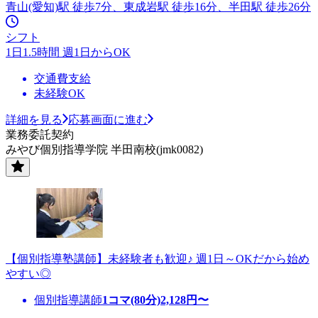
青山(愛知)駅 徒歩7分、東成岩駅 徒歩16分、半田駅 徒歩26分
シフト
1日1.5時間 週1日からOK
交通費支給
未経験OK
詳細を見る
応募画面に進む
業務委託契約
みやび個別指導学院 半田南校(jmk0082)
【個別指導塾講師】未経験者も歓迎♪ 週1日～OKだから始め
やすい◎
個別指導講師
1コマ(80分)
2,128
円〜