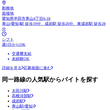
勤務地
面接地
愛知県半田市青山4丁目6-18
青山(愛知)駅 徒歩19分、成岩駅 徒歩20分、東成岩駅 徒歩28
分
シフト
週1日からOK
交通費支給
未経験OK
詳細を見る
応募画面に進む
同一路線の人気駅からバイトを探す
太田川駅
高横須賀駅
成岩駅
青山駅(愛知)