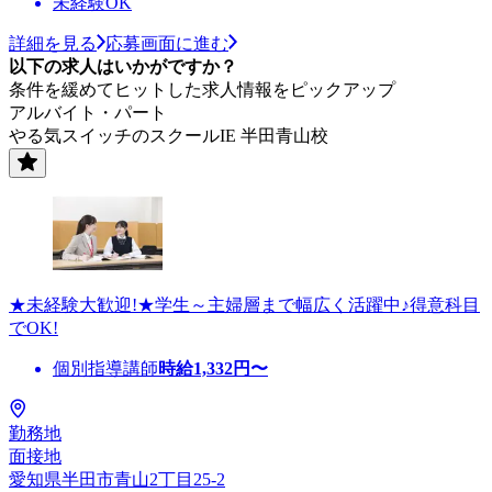
未経験OK
詳細を見る
応募画面に進む
以下の求人はいかがですか？
条件を緩めてヒットした求人情報をピックアップ
アルバイト・パート
やる気スイッチのスクールIE 半田青山校
★未経験大歓迎!★学生～主婦層まで幅広く活躍中♪得意科目
でOK!
個別指導講師
時給
1,332
円〜
勤務地
面接地
愛知県半田市青山2丁目25-2