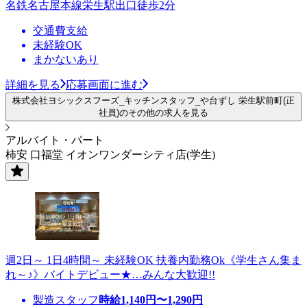
名鉄名古屋本線栄生駅出口徒歩2分
交通費支給
未経験OK
まかないあり
詳細を見る
応募画面に進む
株式会社ヨシックスフーズ_キッチンスタッフ_や台ずし 栄生駅前町(正
社員)のその他の求人を見る
アルバイト・パート
柿安 口福堂 イオンワンダーシティ店(学生)
週2日～ 1日4時間～ 未経験OK 扶養内勤務Ok《学生さん集ま
れ～♪》バイトデビュー★…みんな大歓迎!!
製造スタッフ
時給
1,140
円〜
1,290
円