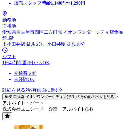
販売スタッフ
時給
1,140
円〜
1,290
円
勤務地
面接地
愛知県名古屋市西区二方町40 イオンワンダーシティ店食品
館1階
上小田井駅 徒歩6分、小田井駅 徒歩10分
シフト
1日4時間 週2日からOK
交通費支給
未経験OK
詳細を見る
応募画面に進む
柿安 口福堂 イオンワンダーシティ店(学生)のその他の求人を見る
アルバイト・パート
株式会社ユニシード 介護 アルバイト(14)