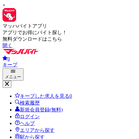
×
マッハバイトアプリ
アプリでお得にバイト探し！
無料ダウンロードはこちら
開く
0
キープ
メニュー
キープした求人を見る
0
検索履歴
新規会員登録(無料)
ログイン
ヘルプ
エリアから探す
駅から探す