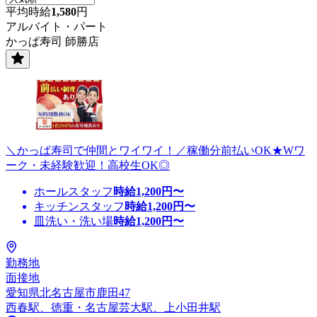
平均時給
1,580
円
アルバイト・パート
かっぱ寿司 師勝店
＼かっぱ寿司で仲間とワイワイ！／稼働分前払いOK★Wワ
ーク・未経験歓迎！高校生OK◎
ホールスタッフ
時給
1,200
円〜
キッチンスタッフ
時給
1,200
円〜
皿洗い・洗い場
時給
1,200
円〜
勤務地
面接地
愛知県北名古屋市鹿田47
西春駅、徳重・名古屋芸大駅、上小田井駅