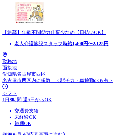
【急募】年齢不問◎力仕事少なめ【日払いOK】
老人介護施設スタッフ
時給
1,400
円〜
2,125
円
勤務地
面接地
愛知県名古屋市西区
名古屋市西区内に多数！＜駅チカ・車通勤okも有＞
シフト
1日8時間 週5日からOK
交通費支給
未経験OK
短期OK
詳細を見る
応募画面に進む