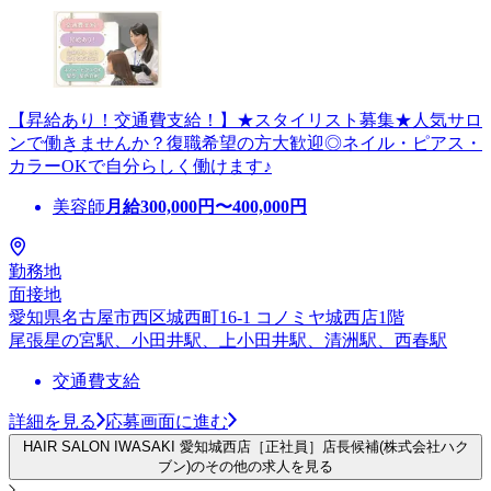
【昇給あり！交通費支給！】★スタイリスト募集★人気サロ
ンで働きませんか？復職希望の方大歓迎◎ネイル・ピアス・
カラーOKで自分らしく働けます♪
美容師
月給
300,000
円〜
400,000
円
勤務地
面接地
愛知県名古屋市西区城西町16-1 コノミヤ城西店1階
尾張星の宮駅、小田井駅、上小田井駅、清洲駅、西春駅
交通費支給
詳細を見る
応募画面に進む
HAIR SALON IWASAKI 愛知城西店［正社員］店長候補(株式会社ハク
ブン)のその他の求人を見る