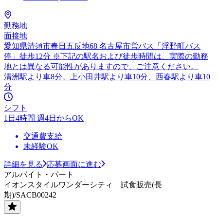
勤務地
面接地
愛知県清須市春日五反地68 名古屋市営バス「浮野町バス
停」徒歩12分 ※下記の駅名および徒歩時間は、実際の勤務
地とは異なる可能性がありますので、ご注意ください。
清洲駅より車8分、上小田井駅より車10分、西春駅より車10
分
シフト
1日4時間 週4日からOK
交通費支給
未経験OK
詳細を見る
応募画面に進む
アルバイト・パート
イオンスタイルワンダーシティ 試食販売(長
期)/SACB00242