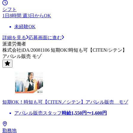
シフト
1日8時間 週3日からOK
未経験OK
詳細を見る
応募画面に進む
派遣労働者
株式会社iDA/20081106 短期OK!時短も可【CITEN/シテン】
アパレル販売 モゾ
短期OK！時短も可【CITEN／シテン】アパレル販売 モゾ
アパレル販売スタッフ
時給
1,550
円〜
1,600
円
勤務地