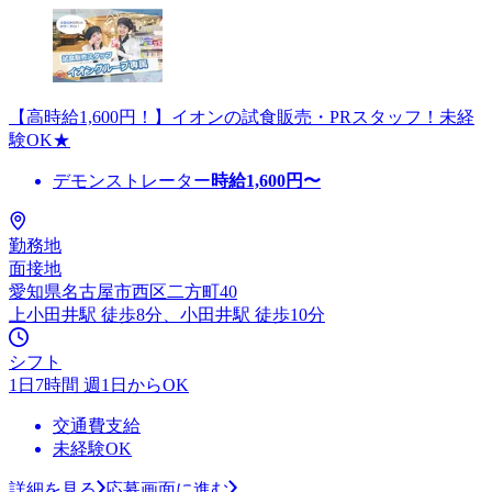
【高時給1,600円！】イオンの試食販売・PRスタッフ！未経
験OK★
デモンストレーター
時給
1,600
円〜
勤務地
面接地
愛知県名古屋市西区二方町40
上小田井駅 徒歩8分、小田井駅 徒歩10分
シフト
1日7時間 週1日からOK
交通費支給
未経験OK
詳細を見る
応募画面に進む