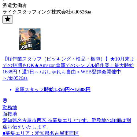
派遣労働者
ライクスタッフィング株式会社/tki0526aa
【軽作業スタッフ（ピッキング・検品・梱包）】★10月末ま
での短期もOK★Amazon倉庫でのシンプル軽作業！最大時給
1688円！週1日～♪おしゃれも自由＜WEB登録会開催中
＞/tki0526aa
倉庫スタッフ
時給
1,350
円〜
1,688
円
勤務地
面接地
愛知県名古屋市西区 ※募集エリアです。勤務地の詳細は別
途お伝えいたします。
■募集エリア：愛知県名古屋市西区