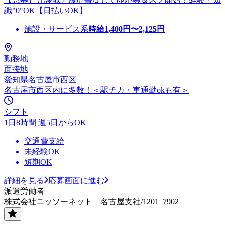
識"0"OK【日払いOK】
施設・サービス系
時給
1,400
円〜
2,125
円
勤務地
面接地
愛知県名古屋市西区
名古屋市西区内に多数！＜駅チカ・車通勤okも有＞
シフト
1日8時間 週5日からOK
交通費支給
未経験OK
短期OK
詳細を見る
応募画面に進む
派遣労働者
株式会社ニッソーネット 名古屋支社/1201_7902