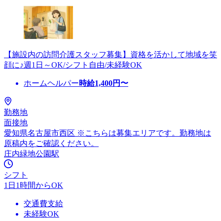
【施設内の訪問介護スタッフ募集】資格を活かして地域を笑
顔に♪週1日～OK/シフト自由/未経験OK
ホームヘルパー
時給
1,400
円〜
勤務地
面接地
愛知県名古屋市西区 ※こちらは募集エリアです。勤務地は
原稿内をご確認ください。
庄内緑地公園駅
シフト
1日1時間からOK
交通費支給
未経験OK