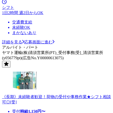
シフト
1日2時間 週2日からOK
交通費支給
未経験OK
まかないあり
詳細を見る
応募画面に進む
アルバイト・パート
ヤマト運輸(株)清須営業所(PT)_受付事務[受]_清須営業所
(y056779pt)(広告No.Y00000613075)
《長期》未経験者歓迎！荷物の受付や事務作業★シフト相談
可◎[受]
受付
時給
1,150
円〜