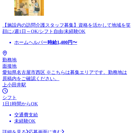
【施設内の訪問介護スタッフ募集】資格を活かして地域を笑
顔に♪週1日～OK/シフト自由/未経験OK
ホームヘルパー
時給
1,400
円〜
勤務地
面接地
愛知県名古屋市西区 ※こちらは募集エリアです。勤務地は
原稿内をご確認ください。
上小田井駅
シフト
1日1時間からOK
交通費支給
未経験OK
詳細を見る
応募画面に進む