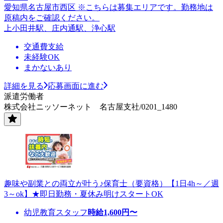
愛知県名古屋市西区 ※こちらは募集エリアです。勤務地は
原稿内をご確認ください。
上小田井駅、庄内通駅、浄心駅
交通費支給
未経験OK
まかないあり
詳細を見る
応募画面に進む
派遣労働者
株式会社ニッソーネット 名古屋支社/0201_1480
趣味や副業との両立が叶う♪保育士（要資格）【1日4h～／週
3～ok】★即日勤務・夏休み明けスタートOK
幼児教育スタッフ
時給
1,600
円〜