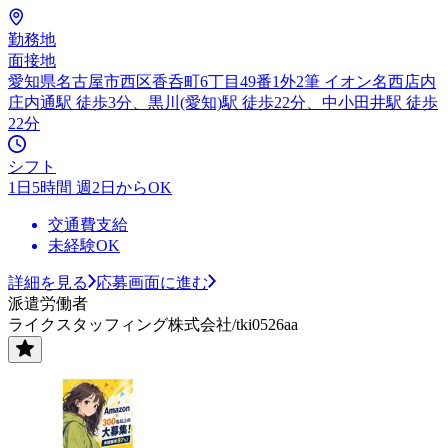
勤務地
面接地
愛知県名古屋市西区香呑町6丁目49番1外2筆 イオン名西店内
庄内通駅 徒歩3分、黒川(愛知)駅 徒歩22分、中小田井駅 徒歩
22分
シフト
1日5時間 週2日からOK
交通費支給
未経験OK
詳細を見る
応募画面に進む
派遣労働者
ライクスタッフィング株式会社/tki0526aa