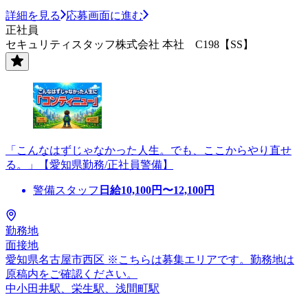
詳細を見る
応募画面に進む
正社員
セキュリティスタッフ株式会社 本社 C198【SS】
「こんなはずじゃなかった人生。でも、ここからやり直せ
る。」【愛知県勤務/正社員警備】
警備スタッフ
日給
10,100
円〜
12,100
円
勤務地
面接地
愛知県名古屋市西区 ※こちらは募集エリアです。勤務地は
原稿内をご確認ください。
中小田井駅、栄生駅、浅間町駅