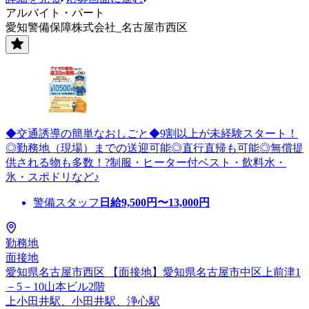
アルバイト・パート
愛知警備保障株式会社_名古屋市西区
◆交通誘導の簡単なおしごと◆9割以上が未経験スタート！
◎勤務地（現場）までの送迎可能◎直行直帰も可能◎無償提
供される物も多数！?制服・ヒーター付ベスト・飲料水・
氷・スポドリなど♪
警備スタッフ
日給
9,500
円〜
13,000
円
勤務地
面接地
愛知県名古屋市西区 【面接地】愛知県名古屋市中区上前津1
－5－10山本ビル2階
上小田井駅、小田井駅、浄心駅