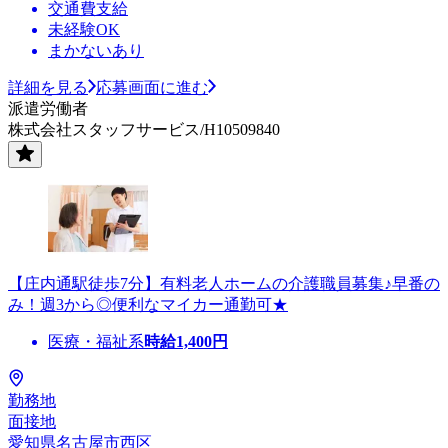
交通費支給
未経験OK
まかないあり
詳細を見る
応募画面に進む
派遣労働者
株式会社スタッフサービス/H10509840
【庄内通駅徒歩7分】有料老人ホームの介護職員募集♪早番の
み！週3から◎便利なマイカー通勤可★
医療・福祉系
時給
1,400
円
勤務地
面接地
愛知県名古屋市西区