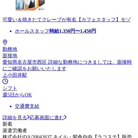
可愛い＆焼きたてクレープが有名【カフェスタッフ】モゾ
ホールスタッフ
時給
1,350
円〜
1,450
円
勤務地
面接地
愛知県名古屋市西区 詳細な勤務地につきましては、面接時
にご確認をお願いいたします
上小田井駅
シフト
週5日からOK
交通費支給
詳細を見る
応募画面に進む
新着
派遣労働者
株式会社iDA/20042637 ネイル・髪色自由【ラコステ】販売