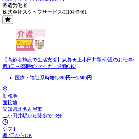
派遣労働者
株式会社スタッフサービス/H10447461
【高齢者施設で生活支援】急募★上小田井駅/介護のお仕事/
週3日～/高時給/マイカー通勤OK/
医療・福祉系
時給
1,350
円〜
1,500
円
勤務地
面接地
愛知県北名古屋市
上小田井駅から徒歩で23分
シフト
週2日からOK