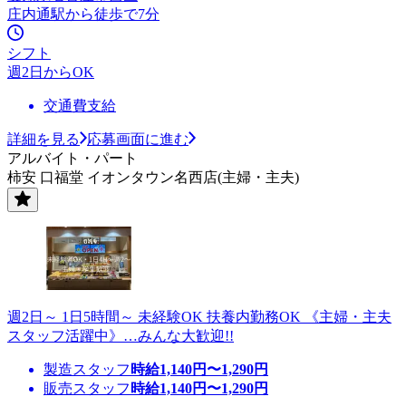
庄内通駅から徒歩で7分
シフト
週2日からOK
交通費支給
詳細を見る
応募画面に進む
アルバイト・パート
柿安 口福堂 イオンタウン名西店(主婦・主夫)
週2日～ 1日5時間～ 未経験OK 扶養内勤務OK 《主婦・主夫
スタッフ活躍中》…みんな大歓迎!!
製造スタッフ
時給
1,140
円〜
1,290
円
販売スタッフ
時給
1,140
円〜
1,290
円