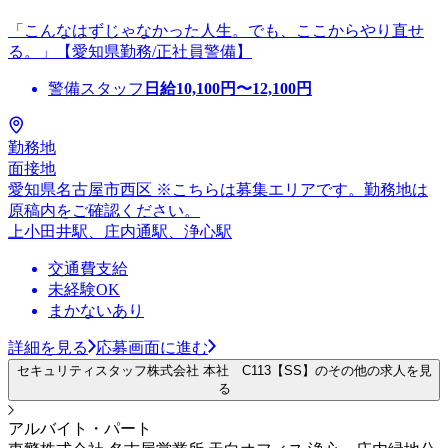
「こんなはずじゃなかった人生。でも、ここからやり直せ
る。」【愛知県勤務/正社員警備】
警備スタッフ
日給
10,100
円〜
12,100
円
勤務地
面接地
愛知県名古屋市西区 ※こちらは募集エリアです。勤務地は
原稿内をご確認ください。
上小田井駅、庄内通駅、浄心駅
交通費支給
未経験OK
まかないあり
詳細を見る
応募画面に進む
セキュリティスタッフ株式会社 本社 C113【SS】のその他の求人を見
る
アルバイト・パート