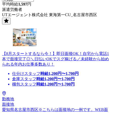
平均時給
1,597
円
派遣労働者
UTエージェント株式会社 東海第一CU_名古屋市西区
【8月スタートするなら今！】即日面接OK！自宅から電話1
本で面接完了◎＼日払いOKでスグ稼げる／未経験から始め
られる年内お仕事多数あり！
仕分けスタッフ
時給
1,200
円〜
1,700
円
倉庫スタッフ
時給
1,200
円〜
1,700
円
梱包スタッフ
時給
1,200
円〜
1,700
円
勤務地
面接地
愛知県名古屋市西区※こちらは面接地の一例です。WEB面