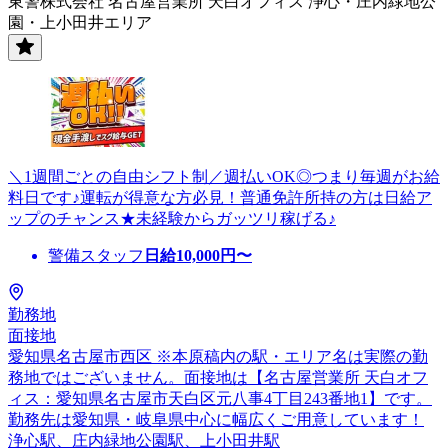
東警株式会社 名古屋営業所 天白オフィス 浄心・庄内緑地公
園・上小田井エリア
＼1週間ごとの自由シフト制／週払いOK◎つまり毎週がお給
料日です♪運転が得意な方必見！普通免許所持の方は日給ア
ップのチャンス★未経験からガッツリ稼げる♪
警備スタッフ
日給
10,000
円〜
勤務地
面接地
愛知県名古屋市西区 ※本原稿内の駅・エリア名は実際の勤
務地ではございません。面接地は【名古屋営業所 天白オフ
ィス：愛知県名古屋市天白区元八事4丁目243番地1】です。
勤務先は愛知県・岐阜県中心に幅広くご用意しています！
浄心駅、庄内緑地公園駅、上小田井駅