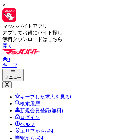
×
マッハバイトアプリ
アプリでお得にバイト探し！
無料ダウンロードはこちら
開く
0
キープ
メニュー
キープした求人を見る
0
検索履歴
新規会員登録(無料)
ログイン
ヘルプ
エリアから探す
駅から探す