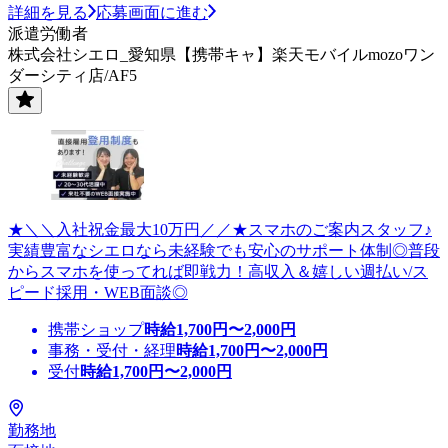
詳細を見る
応募画面に進む
派遣労働者
株式会社シエロ_愛知県【携帯キャ】楽天モバイルmozoワン
ダーシティ店/AF5
★＼＼入社祝金最大10万円／／★スマホのご案内スタッフ♪
実績豊富なシエロなら未経験でも安心のサポート体制◎普段
からスマホを使ってれば即戦力！高収入＆嬉しい週払い/ス
ピード採用・WEB面談◎
携帯ショップ
時給
1,700
円〜
2,000
円
事務・受付・経理
時給
1,700
円〜
2,000
円
受付
時給
1,700
円〜
2,000
円
勤務地