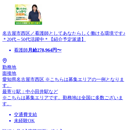
名古屋市西区／看護師としてあなたらしく働ける環境です♪
＊20代～50代活躍中＊【紹介予定派遣】
看護師
月給
278,964
円〜
勤務地
面接地
愛知県名古屋市西区 ※こちらは募集エリアの一例となりま
す。
最寄り駅：中小田井駅など
※こちらは募集エリアです。勤務地は全国に多数ございま
す。
交通費支給
未経験OK