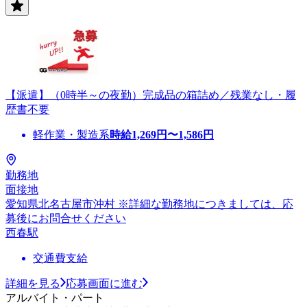
【派遣】（0時半～の夜勤）完成品の箱詰め／残業なし・履
歴書不要
軽作業・製造系
時給
1,269
円〜
1,586
円
勤務地
面接地
愛知県北名古屋市沖村 ※詳細な勤務地につきましては、応
募後にお問合せください
西春駅
交通費支給
詳細を見る
応募画面に進む
アルバイト・パート