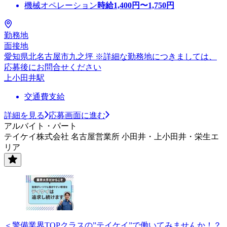
機械オペレーション
時給
1,400
円〜
1,750
円
勤務地
面接地
愛知県北名古屋市九之坪 ※詳細な勤務地につきましては、
応募後にお問合せください
上小田井駅
交通費支給
詳細を見る
応募画面に進む
アルバイト・パート
テイケイ株式会社 名古屋営業所 小田井・上小田井・栄生エ
リア
＜警備業界TOPクラスの”テイケイ”で働いてみませんか！？