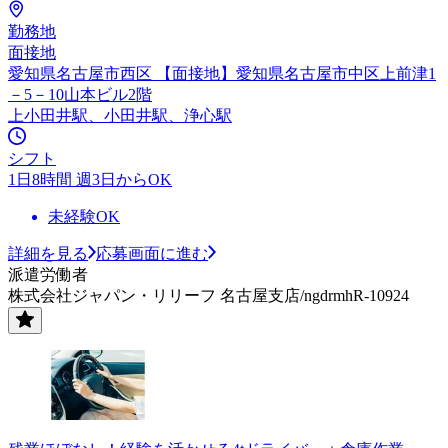
勤務地
面接地
愛知県名古屋市西区 【面接地】愛知県名古屋市中区上前津1
－5－10山本ビル2階
上小田井駅、小田井駅、浄心駅
シフト
1日8時間 週3日からOK
未経験OK
詳細を見る
応募画面に進む
派遣労働者
株式会社ジャパン・リリーフ 名古屋支店/ngdrmhR-10924