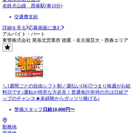
名鉄犬山線 西春駅(車10分)
交通費支給
詳細を見る
応募画面に進む
アルバイト・パート
東警株式会社 尾張北営業所 徳重・名古屋芸大・西春エリア
＼1週間ごとの自由シフト制／週払いOK◎つまり毎週がお給
料日です♪運転が得意な方必見！普通免許所持の方は日給ア
ップのチャンス★未経験からガッツリ稼げる♪
警備スタッフ
日給
10,000
円〜
勤務地