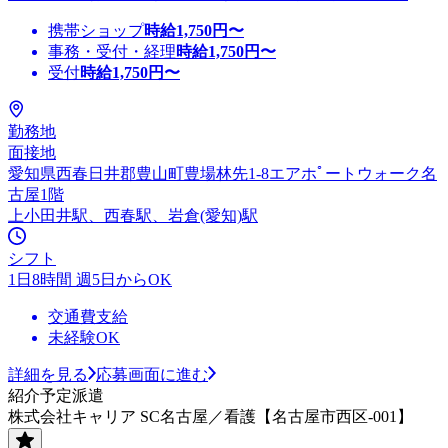
携帯ショップ
時給
1,750
円〜
事務・受付・経理
時給
1,750
円〜
受付
時給
1,750
円〜
勤務地
面接地
愛知県西春日井郡豊山町豊場林先1-8エアホﾟートウォーク名
古屋1階
上小田井駅、西春駅、岩倉(愛知)駅
シフト
1日8時間 週5日からOK
交通費支給
未経験OK
詳細を見る
応募画面に進む
紹介予定派遣
株式会社キャリア SC名古屋／看護【名古屋市西区-001】