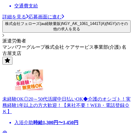
交通費支給
詳細を見る
応募画面に進む
株式会社フェローズ(au経験量販)NGY_AK_1061_1441T(A)(NGY)のその
他の求人を見る
派遣労働者
マンパワーグループ株式会社 ケアサービス事業部(介護) 名
古屋支店
未経験OK◎20～50代活躍中日払いOK◆介護のオシゴト！実
務経験1年以上の方大歓迎！【来社不要！WEB・電話登録Ｏ
Ｋ】
入浴介助
時給
1,300
円〜
1,450
円