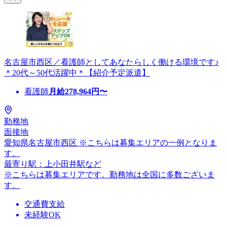
名古屋市西区／看護師としてあなたらしく働ける環境です♪
＊20代～50代活躍中＊【紹介予定派遣】
看護師
月給
278,964
円〜
勤務地
面接地
愛知県名古屋市西区 ※こちらは募集エリアの一例となりま
す。
最寄り駅：上小田井駅など
※こちらは募集エリアです。勤務地は全国に多数ございま
す。
交通費支給
未経験OK