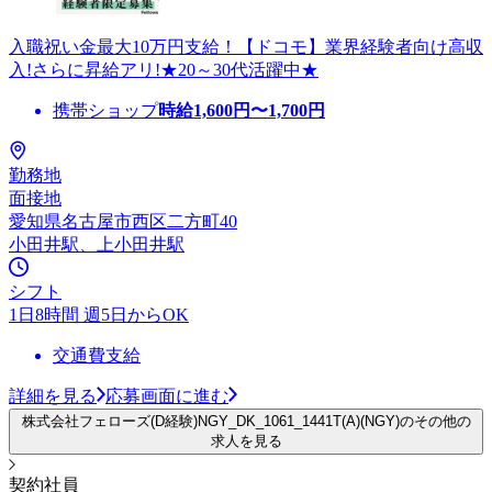
入職祝い金最大10万円支給！【ドコモ】業界経験者向け高収
入!さらに昇給アリ!★20～30代活躍中★
携帯ショップ
時給
1,600
円〜
1,700
円
勤務地
面接地
愛知県名古屋市西区二方町40
小田井駅、上小田井駅
シフト
1日8時間 週5日からOK
交通費支給
詳細を見る
応募画面に進む
株式会社フェローズ(D経験)NGY_DK_1061_1441T(A)(NGY)のその他の
求人を見る
契約社員