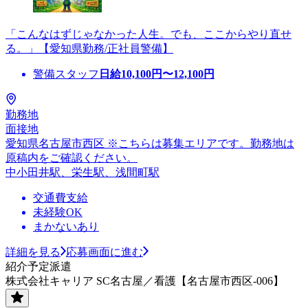
「こんなはずじゃなかった人生。でも、ここからやり直せ
る。」【愛知県勤務/正社員警備】
警備スタッフ
日給
10,100
円〜
12,100
円
勤務地
面接地
愛知県名古屋市西区 ※こちらは募集エリアです。勤務地は
原稿内をご確認ください。
中小田井駅、栄生駅、浅間町駅
交通費支給
未経験OK
まかないあり
詳細を見る
応募画面に進む
紹介予定派遣
株式会社キャリア SC名古屋／看護【名古屋市西区-006】