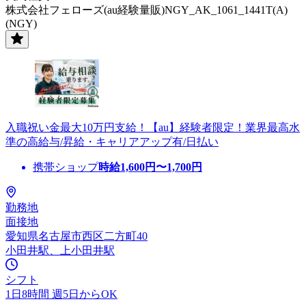
株式会社フェローズ(au経験量販)NGY_AK_1061_1441T(A)
(NGY)
入職祝い金最大10万円支給！【au】経験者限定！業界最高水
準の高給与/昇給・キャリアアップ有/日払い
携帯ショップ
時給
1,600
円〜
1,700
円
勤務地
面接地
愛知県名古屋市西区二方町40
小田井駅、上小田井駅
シフト
1日8時間 週5日からOK