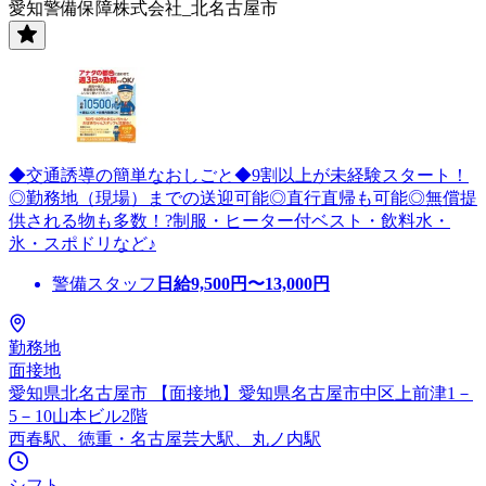
愛知警備保障株式会社_北名古屋市
◆交通誘導の簡単なおしごと◆9割以上が未経験スタート！
◎勤務地（現場）までの送迎可能◎直行直帰も可能◎無償提
供される物も多数！?制服・ヒーター付ベスト・飲料水・
氷・スポドリなど♪
警備スタッフ
日給
9,500
円〜
13,000
円
勤務地
面接地
愛知県北名古屋市 【面接地】愛知県名古屋市中区上前津1－
5－10山本ビル2階
西春駅、徳重・名古屋芸大駅、丸ノ内駅
シフト