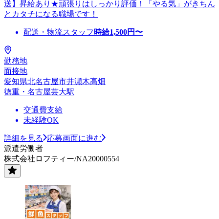
送】昇給あり★頑張りはしっかり評価！「やる気」がきちん
とカタチになる職場です！
配送・物流スタッフ
時給
1,500
円〜
勤務地
面接地
愛知県北名古屋市井瀬木高畑
徳重・名古屋芸大駅
交通費支給
未経験OK
詳細を見る
応募画面に進む
派遣労働者
株式会社ロフティー/NA20000554