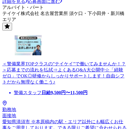
詳細を見る
応募画面に進む
アルバイト・パート
テイケイ株式会社 名古屋営業所 須ケ口・下小田井・新川橋
エリア
＜警備業界TOPクラスの”テイケイ”で働いてみませんか！？
＞応募までの流れを払拭⇒よくあるQ&A大公開中☆「経験
ゼロ」でOK◎研修からしっかりサポートします！自由シフ
トだから無理なく働こう♪
警備スタッフ
日給
9,500
円〜
11,500
円
勤務地
面接地
愛知県清須市 ※本原稿内の駅・エリア以外にも幅広くお仕
事をご用意しております。できる限りご希望に合わせられる