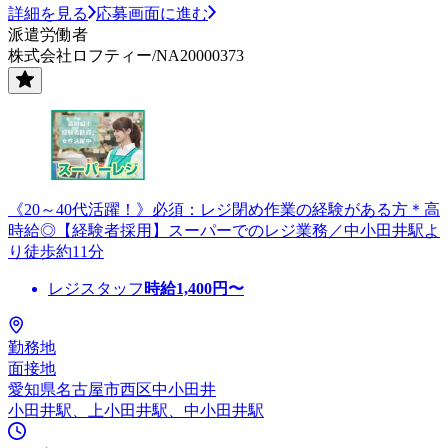
詳細を見る
応募画面に進む
派遣労働者
株式会社ロフティー/NA20000373
《20～40代活躍！》必須：レジ閉め作業の経験がある方＊高
時給◎【経験者採用】スーパーでのレジ業務／中小田井駅よ
り徒歩約11分
レジスタッフ
時給
1,400
円〜
勤務地
面接地
愛知県名古屋市西区中小田井
小田井駅、上小田井駅、中小田井駅