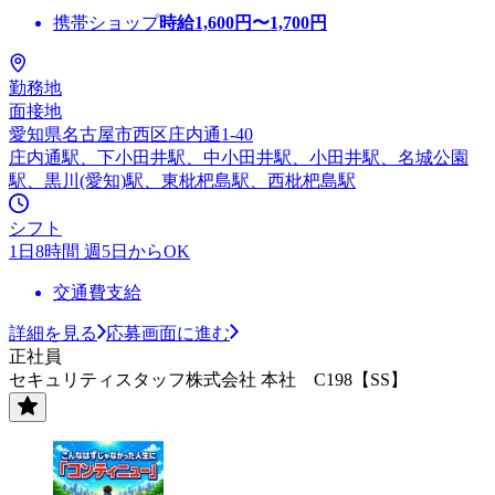
携帯ショップ
時給
1,600
円〜
1,700
円
勤務地
面接地
愛知県名古屋市西区庄内通1-40
庄内通駅、下小田井駅、中小田井駅、小田井駅、名城公園
駅、黒川(愛知)駅、東枇杷島駅、西枇杷島駅
シフト
1日8時間 週5日からOK
交通費支給
詳細を見る
応募画面に進む
正社員
セキュリティスタッフ株式会社 本社 C198【SS】