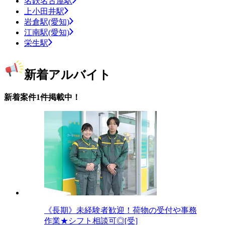
名鉄名古屋駅
上小田井駅
岩倉駅(愛知)
江南駅(愛知)
栄生駅
新着アルバイト
新着案件1件掲載中！
《長期》未経験者歓迎！荷物の受付や事務
作業★シフト相談可◎[受]