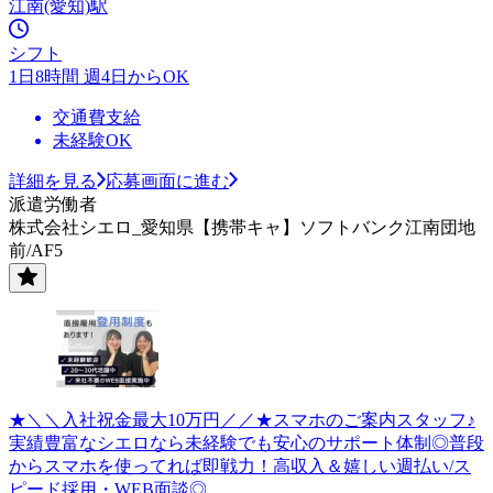
江南(愛知)駅
シフト
1日8時間 週4日からOK
交通費支給
未経験OK
詳細を見る
応募画面に進む
派遣労働者
株式会社シエロ_愛知県【携帯キャ】ソフトバンク江南団地
前/AF5
★＼＼入社祝金最大10万円／／★スマホのご案内スタッフ♪
実績豊富なシエロなら未経験でも安心のサポート体制◎普段
からスマホを使ってれば即戦力！高収入＆嬉しい週払い/ス
ピード採用・WEB面談◎