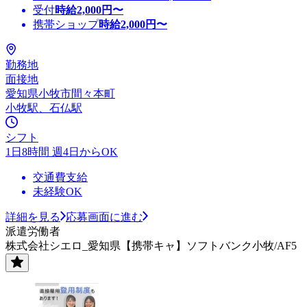
受付
時給
2,000
円〜
携帯ショップ
時給
2,000
円〜
勤務地
面接地
愛知県小牧市間々本町
小牧駅、石仏駅
シフト
1日8時間 週4日からOK
交通費支給
未経験OK
詳細を見る
応募画面に進む
派遣労働者
株式会社シエロ_愛知県【携帯キャ】ソフトバンク小牧/AF5