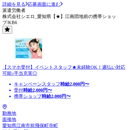
詳細を見る
応募画面に進む
派遣労働者
株式会社シエロ_愛知県【★】江南団地前の携帯ショッ
プ/KB6
【スマホ受付】イベントスタッフ★未経験OK！週払い対応
可能♪手当充実◎
キャンペーンスタッフ
時給
2,000
円〜
受付
時給
2,000
円〜
携帯ショップ
時給
2,000
円〜
勤務地
面接地
愛知県江南市前飛保町寺町