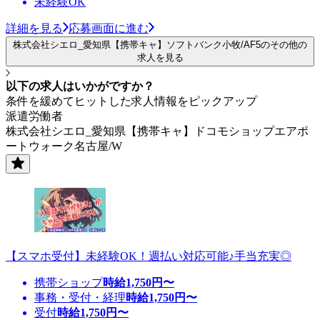
未経験OK
詳細を見る
応募画面に進む
株式会社シエロ_愛知県【携帯キャ】ソフトバンク小牧/AF5のその他の
求人を見る
以下の求人はいかがですか？
条件を緩めてヒットした求人情報をピックアップ
派遣労働者
株式会社シエロ_愛知県【携帯キャ】ドコモショップエアポ
ートウォーク名古屋/W
【スマホ受付】未経験OK！週払い対応可能♪手当充実◎
携帯ショップ
時給
1,750
円〜
事務・受付・経理
時給
1,750
円〜
受付
時給
1,750
円〜