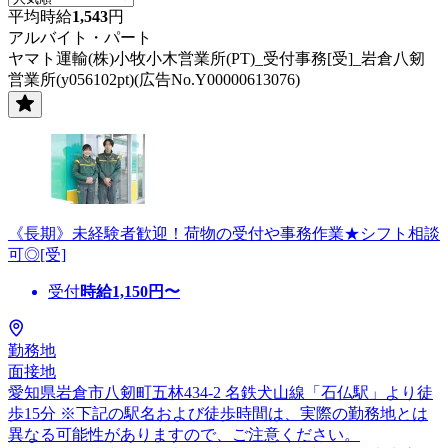
平均時給
1,543
円
アルバイト・パート
ヤマト運輸(株)小牧小木営業所(PT)_受付事務[受]_岩倉八剱
営業所(y056102pt)(広告No.Y00000613076)
《長期》未経験者歓迎！荷物の受付や事務作業★シフト相談
可◎[受]
受付
時給
1,150
円〜
勤務地
面接地
愛知県岩倉市八剱町五林434-2 名鉄犬山線「石仏駅」より徒
歩15分 ※下記の駅名および徒歩時間は、実際の勤務地とは
異なる可能性がありますので、ご注意ください。