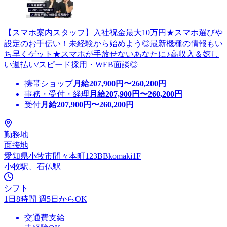
【スマホ案内スタッフ】入社祝金最大10万円★スマホ選びや
設定のお手伝い！未経験から始めよう◎最新機種の情報もい
ち早くゲット★スマホが手放せないあなたに♪高収入＆嬉し
い週払い/スピード採用・WEB面談◎
携帯ショップ
月給
207,900
円〜
260,200
円
事務・受付・経理
月給
207,900
円〜
260,200
円
受付
月給
207,900
円〜
260,200
円
勤務地
面接地
愛知県小牧市間々本町123BBkomaki1F
小牧駅、石仏駅
シフト
1日8時間 週5日からOK
交通費支給