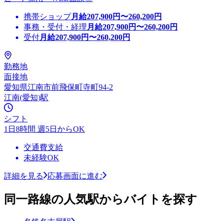
携帯ショップ
月給
207,900
円〜
260,200
円
事務・受付・経理
月給
207,900
円〜
260,200
円
受付
月給
207,900
円〜
260,200
円
勤務地
面接地
愛知県江南市前飛保町寺町94-2
江南(愛知)駅
シフト
1日8時間 週5日からOK
交通費支給
未経験OK
詳細を見る
応募画面に進む
同一路線の人気駅からバイトを探す