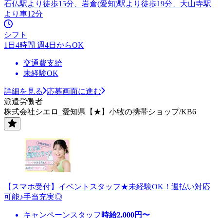
石仏駅より徒歩15分、岩倉(愛知)駅より徒歩19分、大山寺駅
より車12分
シフト
1日4時間 週4日からOK
交通費支給
未経験OK
詳細を見る
応募画面に進む
派遣労働者
株式会社シエロ_愛知県【★】小牧の携帯ショップ/KB6
【スマホ受付】イベントスタッフ★未経験OK！週払い対応
可能♪手当充実◎
キャンペーンスタッフ
時給
2,000
円〜