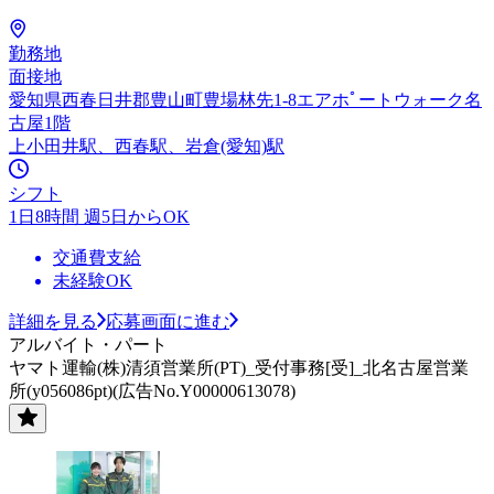
勤務地
面接地
愛知県西春日井郡豊山町豊場林先1-8エアホﾟートウォーク名
古屋1階
上小田井駅、西春駅、岩倉(愛知)駅
シフト
1日8時間 週5日からOK
交通費支給
未経験OK
詳細を見る
応募画面に進む
アルバイト・パート
ヤマト運輸(株)清須営業所(PT)_受付事務[受]_北名古屋営業
所(y056086pt)(広告No.Y00000613078)