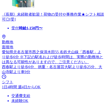
《長期》未経験者歓迎！荷物の受付や事務作業★シフト相談
可◎[受]
受付
時給
1,150
円〜
勤務地
面接地
愛知県北名古屋市西之保清水田55 名鉄犬山線「西春駅」よ
り徒歩6分 ※下記の駅名および徒歩時間は、実際の勤務地と
は異なる可能性がありますので、ご注意ください。
西春駅より徒歩6分、徳重・名古屋芸大駅より徒歩25分、大
山寺駅より車9分
シフト
1日4時間 週4日からOK
交通費支給
未経験OK