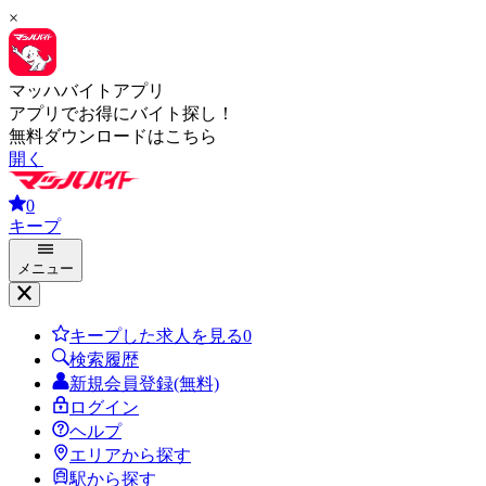
×
マッハバイトアプリ
アプリでお得にバイト探し！
無料ダウンロードはこちら
開く
0
キープ
メニュー
キープした求人を見る
0
検索履歴
新規会員登録(無料)
ログイン
ヘルプ
エリアから探す
駅から探す