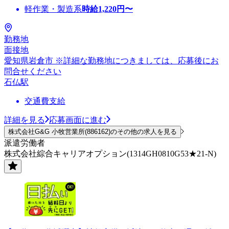
軽作業・製造系
時給
1,220
円〜
勤務地
面接地
愛知県岩倉市 ※詳細な勤務地につきましては、応募後にお
問合せください
石仏駅
交通費支給
詳細を見る
応募画面に進む
株式会社G&G 小牧営業所(886162)のその他の求人を見る
派遣労働者
株式会社綜合キャリアオプション(1314GH0810G53★21-N)