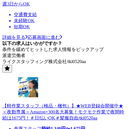
週3日からOK
交通費支給
未経験OK
短期OK
詳細を見る
応募画面に進む
以下の求人はいかがですか？
条件を緩めてヒットした求人情報をピックアップ
派遣労働者
ライクスタッフィング株式会社/tki0520aa
【軽作業スタッフ（検品・梱包）】★WEB登録会開催中★
＜夜勤専属＞Amazon×300名大募集！モクモク作業で夜間時
給は1675円！＃日払いOK＃髪服自由/tki0520aa
倉庫スタッフ
時給
1,340
円〜
1,675
円