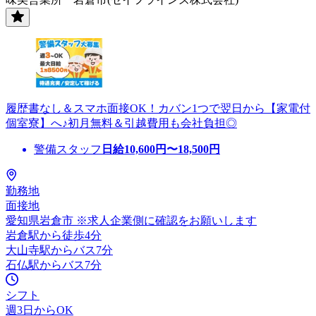
履歴書なし＆スマホ面接OK！カバン1つで翌日から【家電付
個室寮】へ♪初月無料＆引越費用も会社負担◎
警備スタッフ
日給
10,600
円〜
18,500
円
勤務地
面接地
愛知県岩倉市 ※求人企業側に確認をお願いします
岩倉駅から徒歩4分
大山寺駅からバス7分
石仏駅からバス7分
シフト
週3日からOK