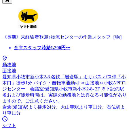
《長期》未経験者歓迎♪物流センターの作業スタッフ［物］
倉庫スタッフ
時給
1,200
円〜
勤務地
面接地
愛知県小牧市新小木2-8 名鉄「岩倉駅」よりバス バス停「小
木口」徒歩1分 バイク・自転車通勤可 ≪面接地≫小牧APFロ
ジセンター 会議室/愛知県小牧市新小木2-8- 2F ※下記の駅
名および徒歩時間は、実際の勤務地とは異なる可能性があり
ますので、ご注意ください。
岩倉(愛知)駅より徒歩24分、大山寺駅より車11分、石仏駅よ
り車11分
シフト