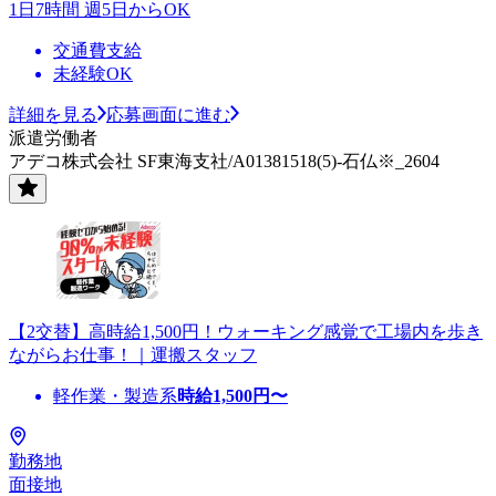
1日7時間 週5日からOK
交通費支給
未経験OK
詳細を見る
応募画面に進む
派遣労働者
アデコ株式会社 SF東海支社/A01381518(5)-石仏※_2604
【2交替】高時給1,500円！ウォーキング感覚で工場内を歩き
ながらお仕事！｜運搬スタッフ
軽作業・製造系
時給
1,500
円〜
勤務地
面接地