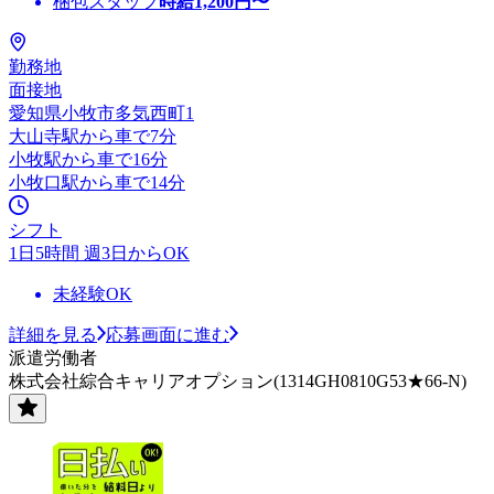
梱包スタッフ
時給
1,200
円〜
勤務地
面接地
愛知県小牧市多気西町1
大山寺駅から車で7分
小牧駅から車で16分
小牧口駅から車で14分
シフト
1日5時間 週3日からOK
未経験OK
詳細を見る
応募画面に進む
派遣労働者
株式会社綜合キャリアオプション(1314GH0810G53★66-N)