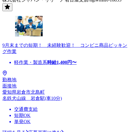
9月末までの短期！ 未経験歓迎！ コンビニ商品ピッキン
グ作業
軽作業・製造系
時給
1,400
円〜
勤務地
面接地
愛知県岩倉市北島町
名鉄犬山線 岩倉駅(車10分)
交通費支給
短期OK
単発OK