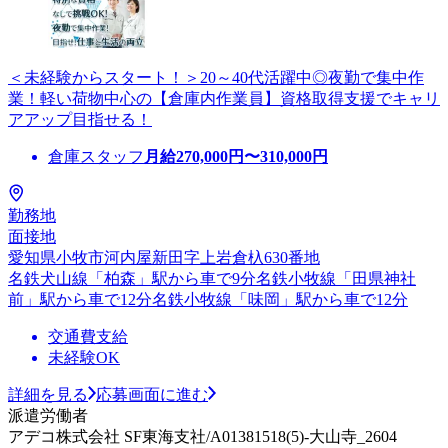
＜未経験からスタート！＞20～40代活躍中◎夜勤で集中作
業！軽い荷物中心の【倉庫内作業員】資格取得支援でキャリ
アアップ目指せる！
倉庫スタッフ
月給
270,000
円〜
310,000
円
勤務地
面接地
愛知県小牧市河内屋新田字上岩倉杁630番地
名鉄犬山線「柏森」駅から車で9分名鉄小牧線「田県神社
前」駅から車で12分名鉄小牧線「味岡」駅から車で12分
交通費支給
未経験OK
詳細を見る
応募画面に進む
派遣労働者
アデコ株式会社 SF東海支社/A01381518(5)-大山寺_2604