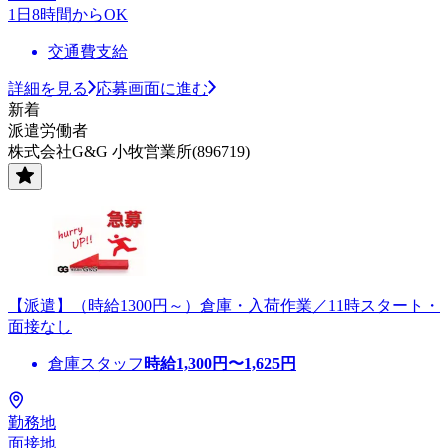
1日8時間からOK
交通費支給
詳細を見る
応募画面に進む
新着
派遣労働者
株式会社G&G 小牧営業所(896719)
【派遣】（時給1300円～）倉庫・入荷作業／11時スタート・
面接なし
倉庫スタッフ
時給
1,300
円〜
1,625
円
勤務地
面接地