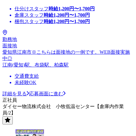
仕分けスタッフ
時給
1,200
円〜
1,700
円
倉庫スタッフ
時給
1,200
円〜
1,700
円
梱包スタッフ
時給
1,200
円〜
1,700
円
勤務地
面接地
愛知県江南市※こちらは面接地の一例です。WEB面接実施
中◎
江南(愛知)駅、布袋駅、柏森駅
交通費支給
未経験OK
詳細を見る
応募画面に進む
正社員
ダイセー物流株式会社 小牧低温センター【倉庫内作業
員/2】