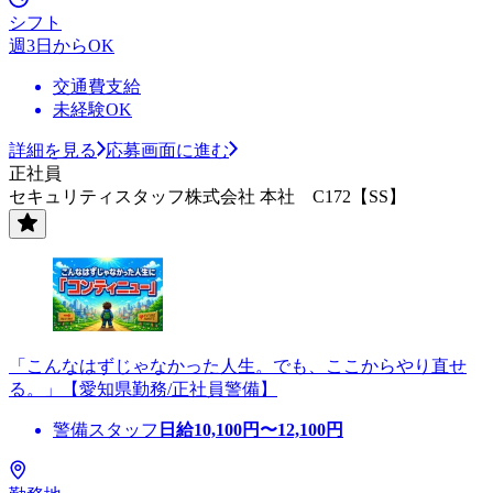
シフト
週3日からOK
交通費支給
未経験OK
詳細を見る
応募画面に進む
正社員
セキュリティスタッフ株式会社 本社 C172【SS】
「こんなはずじゃなかった人生。でも、ここからやり直せ
る。」【愛知県勤務/正社員警備】
警備スタッフ
日給
10,100
円〜
12,100
円