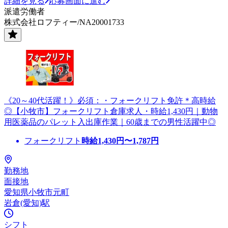
詳細を見る
応募画面に進む
派遣労働者
株式会社ロフティー/NA20001733
《20～40代活躍！》必須：・フォークリフト免許＊高時給
◎【小牧市】フォークリフト倉庫求人・時給1,430円｜動物
用医薬品のパレット入出庫作業｜60歳までの男性活躍中◎
フォークリフト
時給
1,430
円〜
1,787
円
勤務地
面接地
愛知県小牧市元町
岩倉(愛知)駅
シフト