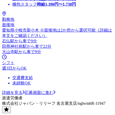
梱包スタッフ
時給
1,390
円〜
1,738
円
勤務地
面接地
愛知県小牧市新小木 ※面接地は2か所から選択可能（詳細は
本文をご確認ください）
石仏駅から車で9分
田県神社前駅から車で22分
大山寺駅から車で9分
シフト
週3日からOK
交通費支給
未経験OK
詳細を見る
応募画面に進む
派遣労働者
株式会社ジャパン・リリーフ 名古屋支店/nglwmhR-11947