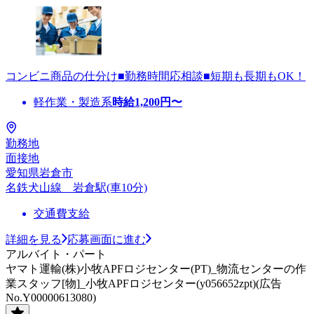
コンビニ商品の仕分け■勤務時間応相談■短期も長期もOK！
軽作業・製造系
時給
1,200
円〜
勤務地
面接地
愛知県岩倉市
名鉄犬山線 岩倉駅(車10分)
交通費支給
詳細を見る
応募画面に進む
アルバイト・パート
ヤマト運輸(株)小牧APFロジセンター(PT)_物流センターの作
業スタッフ[物]_小牧APFロジセンター(y056652zpt)(広告
No.Y00000613080)