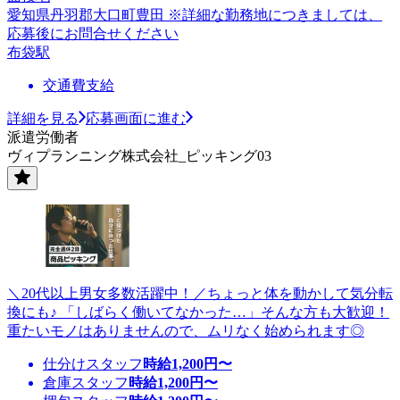
愛知県丹羽郡大口町豊田 ※詳細な勤務地につきましては、
応募後にお問合せください
布袋駅
交通費支給
詳細を見る
応募画面に進む
派遣労働者
ヴィプランニング株式会社_ピッキング03
＼20代以上男女多数活躍中！／ちょっと体を動かして気分転
換にも♪ 「しばらく働いてなかった…」そんな方も大歓迎！
重たいモノはありませんので、ムリなく始められます◎
仕分けスタッフ
時給
1,200
円〜
倉庫スタッフ
時給
1,200
円〜