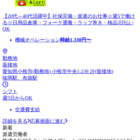
【20代～40代活躍中】社保完備・派遣のお仕事☆週5で働け
る☆日用品倉庫・フォーク運搬・ラップ巻き・検品/日払い
OK
機械オペレーション
時給
1,330
円〜
勤務地
面接地
愛知県小牧市(勤務地) 小牧市中央1-239 2F(面接地)
味岡駅、布袋駅
シフト
週5日からOK
交通費支給
詳細を見る
応募画面に進む
新着
派遣労働者