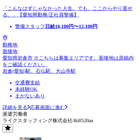
「こんなはずじゃなかった人生。でも、ここからやり直せ
る。」【愛知県勤務/正社員警備】
警備スタッフ
日給
10,100
円〜
12,100
円
勤務地
面接地
愛知県岩倉市 ※こちらは募集エリアです。面接地は原稿内
をご確認ください。
岩倉(愛知)駅、石仏駅、大山寺駅
交通費支給
未経験OK
まかないあり
詳細を見る
応募画面に進む
派遣労働者
ライクスタッフィング株式会社/tki0520aa