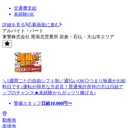
交通費支給
未経験OK
詳細を見る
応募画面に進む
アルバイト・パート
東警株式会社 尾張北営業所 岩倉・石仏・大山寺エリア
＼1週間ごとの自由シフト制／週払いOK◎つまり毎週がお給
料日です♪運転が得意な方必見！普通免許所持の方は日給ア
ップのチャンス★未経験からガッツリ稼げる♪
警備スタッフ
日給
10,000
円〜
勤務地
面接地