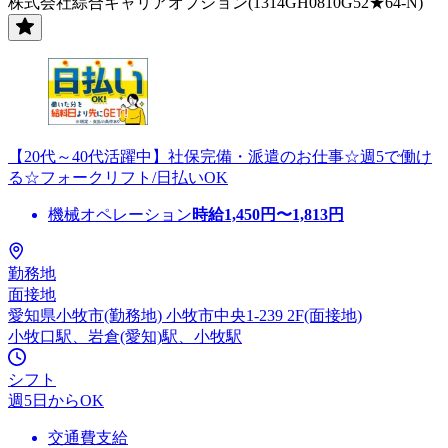
株式会社綜合キャリアオプション(1314GH0810G52★64-N)
【20代～40代活躍中】社保完備・派遣のお仕事☆週5で働け
る☆フォークリフト/日払いOK
機械オペレーション
時給
1,450
円〜
1,813
円
勤務地
面接地
愛知県小牧市(勤務地) 小牧市中央1-239 2F(面接地)
小牧口駅、岩倉(愛知)駅、小牧駅
シフト
週5日からOK
交通費支給