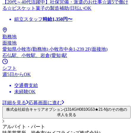
【20代～40代活躍中】社保完備・派遣のお仕事☆週5で働け
る☆ビスケット菓子の製造補助/日払いOK
組立スタッフ
時給
1,350
円〜
勤務地
面接地
愛知県小牧市(勤務地) 小牧市中央1-239 2F(面接地)
石仏駅、小牧駅、岩倉(愛知)駅
シフト
週5日からOK
交通費支給
未経験OK
詳細を見る
応募画面に進む
株式会社綜合キャリアオプション(1314GH0810G53★21-N)のその他の
求人を見る
アルバイト・パート
味美営業所 岩倉市(セイフラインズ株式会社)