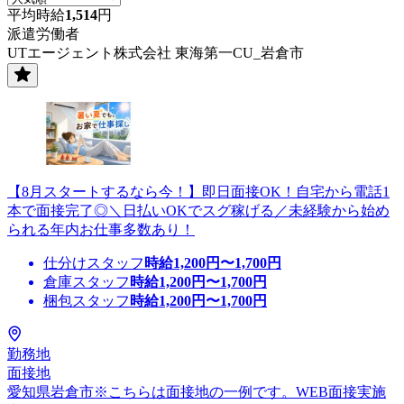
平均時給
1,514
円
派遣労働者
UTエージェント株式会社 東海第一CU_岩倉市
【8月スタートするなら今！】即日面接OK！自宅から電話1
本で面接完了◎＼日払いOKでスグ稼げる／未経験から始め
られる年内お仕事多数あり！
仕分けスタッフ
時給
1,200
円〜
1,700
円
倉庫スタッフ
時給
1,200
円〜
1,700
円
梱包スタッフ
時給
1,200
円〜
1,700
円
勤務地
面接地
愛知県岩倉市※こちらは面接地の一例です。WEB面接実施