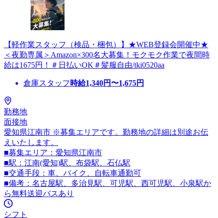
【軽作業スタッフ（検品・梱包）】★WEB登録会開催中★
＜夜勤専属＞Amazon×300名大募集！モクモク作業で夜間時
給は1675円！＃日払いOK＃髪服自由/tki0520aa
倉庫スタッフ
時給
1,340
円〜
1,675
円
勤務地
面接地
愛知県江南市 ※募集エリアです。勤務地の詳細は別途お伝
えいたします。
■募集エリア：愛知県江南市
■駅：江南(愛知)駅、布袋駅、石仏駅
■交通手段：車、バイク、自転車通勤可
■備考：名古屋駅、多治見駅、可児駅、西可児駅、小泉駅か
ら無料送迎バスあり
シフト