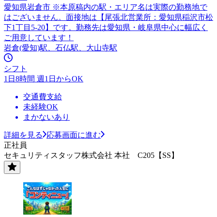
愛知県岩倉市 ※本原稿内の駅・エリア名は実際の勤務地で
はございません。面接地は【尾張北営業所：愛知県稲沢市松
下1丁目5-20】です。勤務先は愛知県・岐阜県中心に幅広く
ご用意しています！
岩倉(愛知)駅、石仏駅、大山寺駅
シフト
1日8時間 週1日からOK
交通費支給
未経験OK
まかないあり
詳細を見る
応募画面に進む
正社員
セキュリティスタッフ株式会社 本社 C205【SS】