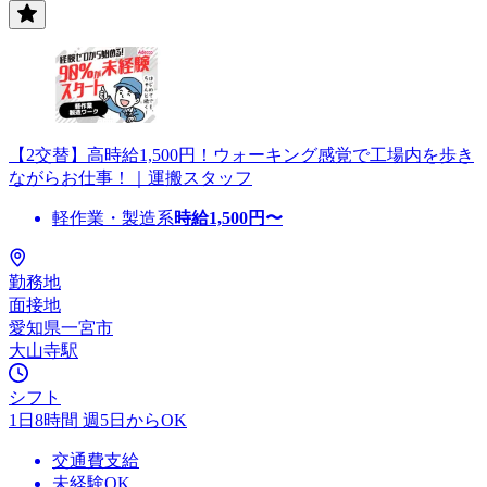
【2交替】高時給1,500円！ウォーキング感覚で工場内を歩き
ながらお仕事！｜運搬スタッフ
軽作業・製造系
時給
1,500
円〜
勤務地
面接地
愛知県一宮市
大山寺駅
シフト
1日8時間 週5日からOK
交通費支給
未経験OK