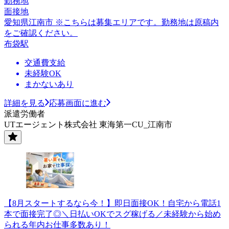
勤務地
面接地
愛知県江南市 ※こちらは募集エリアです。勤務地は原稿内
をご確認ください。
布袋駅
交通費支給
未経験OK
まかないあり
詳細を見る
応募画面に進む
派遣労働者
UTエージェント株式会社 東海第一CU_江南市
【8月スタートするなら今！】即日面接OK！自宅から電話1
本で面接完了◎＼日払いOKでスグ稼げる／未経験から始め
られる年内お仕事多数あり！