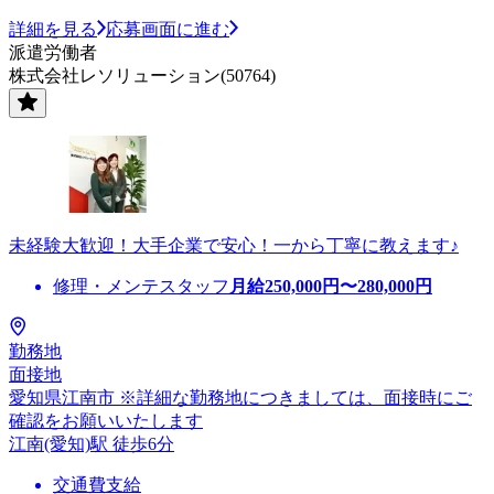
詳細を見る
応募画面に進む
派遣労働者
株式会社レソリューション(50764)
未経験大歓迎！大手企業で安心！一から丁寧に教えます♪
修理・メンテスタッフ
月給
250,000
円〜
280,000
円
勤務地
面接地
愛知県江南市 ※詳細な勤務地につきましては、面接時にご
確認をお願いいたします
江南(愛知)駅 徒歩6分
交通費支給