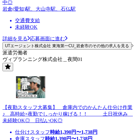
中◎
岩倉(愛知)駅、大山寺駅、石仏駅
交通費支給
未経験OK
詳細を見る
応募画面に進む
UTエージェント株式会社 東海第一CU_岩倉市のその他の求人を見る
派遣労働者
ヴィプランニング株式会社＿夜間01
【夜勤スタッフ大募集】 倉庫内でのかんたん仕分け作業
♪ 高時給×夜勤でしっかり稼げる！！ 土日祝休み
未経験OK◎ 日払いOK◎
仕分けスタッフ
時給
1,390
円〜
1,738
円
倉庫スタッフ
時給
1,390
円〜
1,738
円