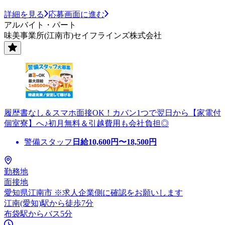
詳細を見る
応募画面に進む
アルバイト・パート
味美事業所(江南市)セイフラインズ株式会社
履歴書なし＆スマホ面接OK！カバン1つで翌日から【家電付
個室寮】へ♪初月無料＆引越費用も会社負担◎
警備スタッフ
日給
10,600
円〜
18,500
円
勤務地
面接地
愛知県江南市 ※求人企業側に確認をお願いします
江南(愛知)駅から徒歩7分
布袋駅からバス5分