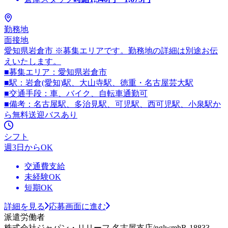
勤務地
面接地
愛知県岩倉市 ※募集エリアです。勤務地の詳細は別途お伝
えいたします。
■募集エリア：愛知県岩倉市
■駅：岩倉(愛知)駅、大山寺駅、徳重・名古屋芸大駅
■交通手段：車、バイク、自転車通勤可
■備考：名古屋駅、多治見駅、可児駅、西可児駅、小泉駅か
ら無料送迎バスあり
シフト
週3日からOK
交通費支給
未経験OK
短期OK
詳細を見る
応募画面に進む
派遣労働者
株式会社ジャパン・リリーフ 名古屋支店/nglwmhR-18833