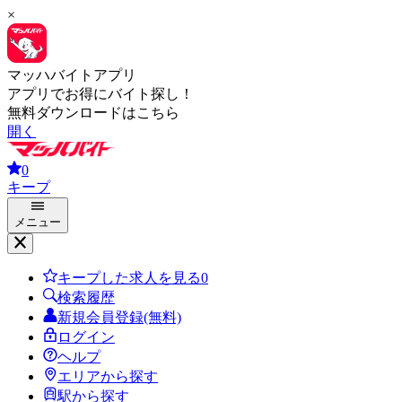
×
マッハバイトアプリ
アプリでお得にバイト探し！
無料ダウンロードはこちら
開く
0
キープ
メニュー
キープした求人を見る
0
検索履歴
新規会員登録(無料)
ログイン
ヘルプ
エリアから探す
駅から探す