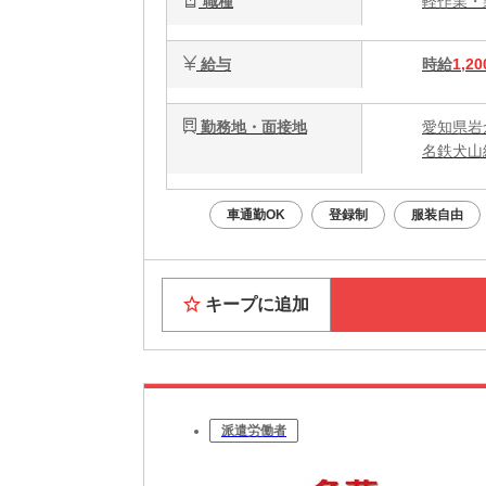
職種
軽作業
給与
時給
1,20
勤務地・面接地
愛知県岩
名鉄犬山
車通勤OK
登録制
服装自由
キープに追加
派遣労働者