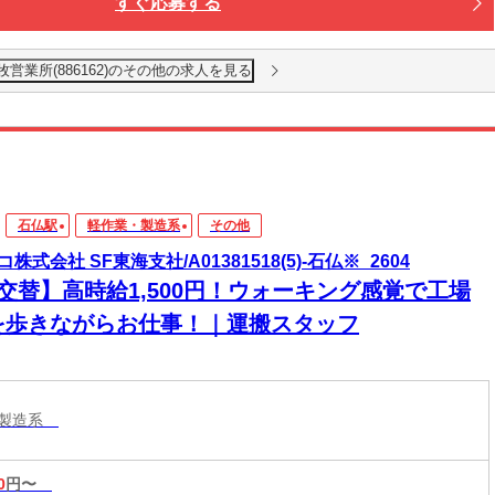
すぐ応募する
牧営業所(886162)のその他の求人を見る
石仏駅
軽作業・製造系
その他
株式会社 SF東海支社/A01381518(5)-石仏※_2604
2交替】高時給1,500円！ウォーキング感覚で工場
を歩きながらお仕事！｜運搬スタッフ
・製造系
0
円〜