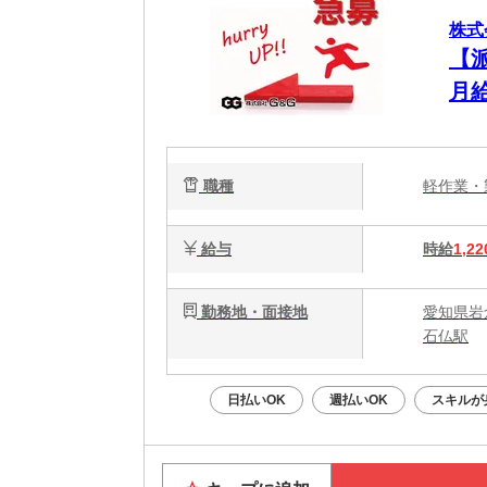
株式
【
月給
職種
軽作業
給与
時給
1,22
勤務地・面接地
愛知県岩
石仏駅
日払いOK
週払いOK
スキルが