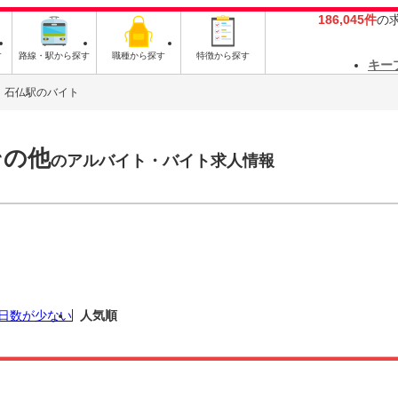
186,045件
の
す
路線・駅から探す
職種から探す
特徴から探す
キー
石仏駅のバイト
その他
のアルバイト・バイト求人情報
日数が少ない
人気順