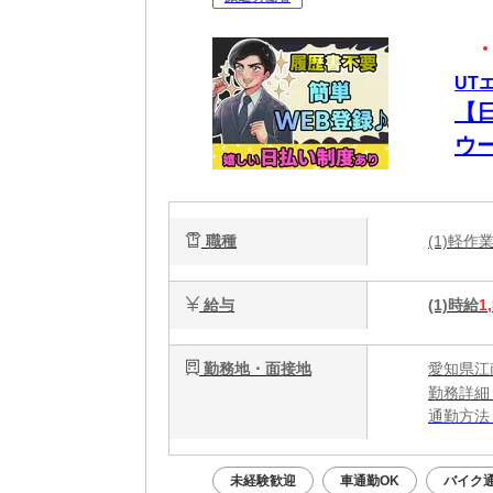
UT
【
ウ
職種
(1)軽
給与
(1)時給
1
勤務地・面接地
愛知県江
勤務詳細
通勤方法
最寄り駅
※構内の
未経験歓迎
車通勤OK
バイク通