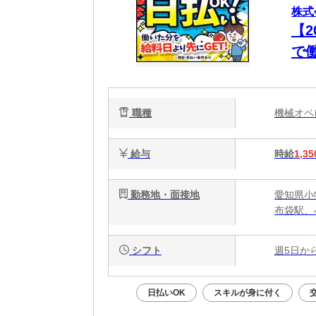
株式
【
で
払い
職種
機械オ
給与
時給
1,35
勤務地・面接地
愛知県小牧
布袋駅、
シフト
週5日か
日払いOK
スキルが身に付く