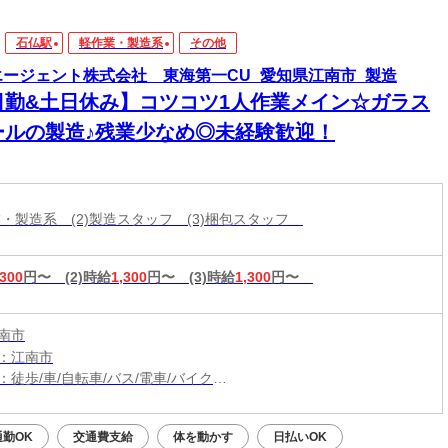
石仏駅
軽作業・製造系
その他
エージェント株式会社 東海第一CU_愛知県江南市_製造
日勤&土日休み】コツコツ1人作業メイン☆ガラス
ールの製造♪残業少なめ◎未経験歓迎！
作業・製造系 (2)製造スタッフ (3)梱包スタッフ
,300
円〜
(2)時給
1,300
円〜
(3)時給
1,300
円〜
南市
：江南市
：徒歩/車/自転車/バス/電車/バイク
：布袋駅から徒歩15分・車4分
（無料）駐車場利用OK
勤OK
交通費支給
体を動かす
日払いOK