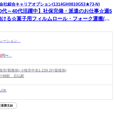
会社綜合キャリアオプション(1314GH0810G53★73-N)
20代～40代活躍中】社保完備・派遣のお仕事☆週5
働ける☆菓子用フィルムロール・フォーク運搬/日
OK
ペレーション
0
円〜
市(勤務地) 小牧市中央1-239 2F(面接地)
小牧駅、石仏駅
らOK
交通費支給