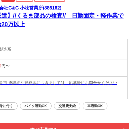
会社G&G 小牧営業所(886162)
派遣】//くるま部品の検査// 日勤固定・軽作業で
20万以上
・製造系
0
円〜
倉市 ※詳細な勤務地につきましては、応募後にお問合せください
身に付く
バイク通勤OK
交通費支給
車通勤OK