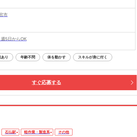
宮市
 週5日からOK
服あり
年齢不問
体を動かす
スキルが身に付く
すぐ応募する
石仏駅
軽作業・製造系
その他