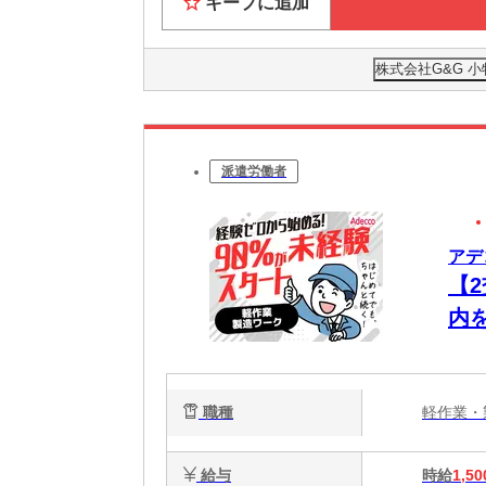
キープに追加
株式会社G&G 小
派遣労働者
アデコ
【
内
職種
軽作業
給与
時給
1,50