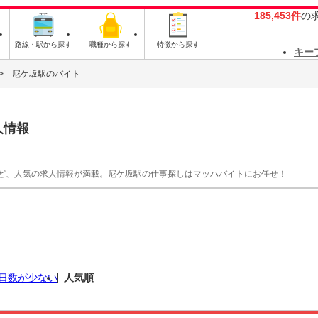
185,453件
の
す
路線・駅から探す
職種から探す
特徴から探す
キー
尼ケ坂駅のバイト
人情報
ど、人気の求人情報が満載。尼ケ坂駅の仕事探しはマッハバイトにお任せ！
日数が少ない
人気順