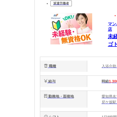
派遣労働者
マン
店
未
ゴ
W
職種
入浴介
給与
時給
1,30
勤務地・面接地
愛知県名
尼ケ坂駅
シフト
1日8時間