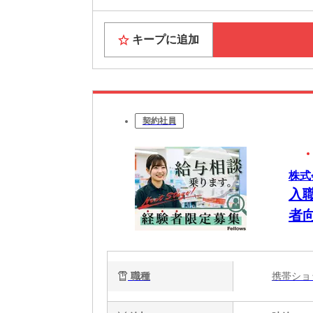
キープに追加
契約社員
株式会
入
者
可
職種
携帯シ