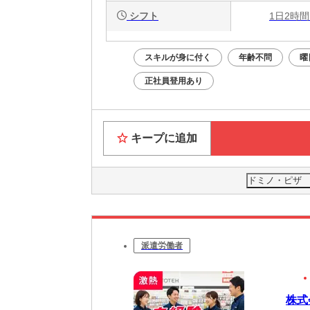
シフト
1日2時間
スキルが身に付く
年齢不問
曜
正社員登用あり
キープに追加
ドミノ・ピザ 
派遣労働者
株式