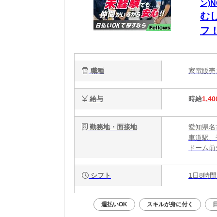
ン)N
む
フ
ら
職種
家電販
給与
時給
1,40
勤務地・面接地
愛知県名古
車道駅、
ドーム前
シフト
1日8時間
週払いOK
スキルが身に付く