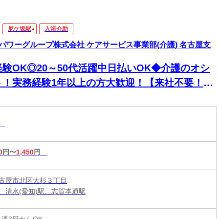
尼ケ坂駅
入浴介助
パワーグループ株式会社 ケアサービス事業部(介護) 名古屋支
経験OK◎20～50代活躍中日払いOK◆介護のオシ
ト！実務経験1年以上の方大歓迎！【来社不要！
EB・電話登録ＯＫ】
助
0
円〜
1,450
円
古屋市北区大杉３丁目
、清水(愛知)駅、志賀本通駅
 週3日からOK