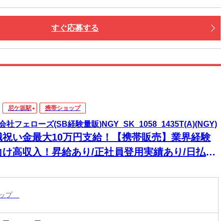
すぐ応募する
尼ケ坂駅
携帯ショップ
社フェローズ(SB経験量販)NGY_SK_1058_1435T(A)(NGY)
職祝い金最大10万円支給！【携帯販売】業界経験
向け高収入！昇給あり/正社員登用実績あり/日払い
ョップ