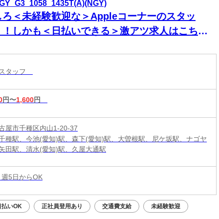
GY_G3_1058_1435T(A)(NGY)
しろ＜未経験歓迎な＞Appleコーナーのスタッ
！！しかも＜日払いできる＞激アツ求人はこち
！！
売スタッフ
0
円〜
1,600
円
屋市千種区内山1-20-37
千種駅、今池(愛知)駅、森下(愛知)駅、大曽根駅、尼ケ坂駅、ナゴヤ
矢田駅、清水(愛知)駅、久屋大通駅
 週5日からOK
日払いOK
正社員登用あり
交通費支給
未経験歓迎