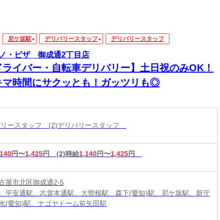
尼ケ坂駅
デリバリースタッフ
デリバリースタッフ
ノ・ピザ 御成通2丁目店
ドライバー・自転車デリバリー】土日祝のみOK！
キマ時間にサクッとも！ガッツリも◎
リバリースタッフ (2)デリバリースタッフ
,140
円〜
1,425
円
(2)時給
1,140
円〜
1,425
円
古屋市北区御成通2-5
、平安通駅、志賀本通駅、大曽根駅、森下(愛知)駅、尼ケ坂駅、新守
水(愛知)駅、ナゴヤドーム前矢田駅