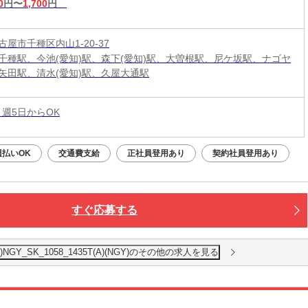
0
円〜
1,700
円
屋市千種区内山1-20-37
千種駅、今池(愛知)駅、森下(愛知)駅、大曽根駅、尼ケ坂駅、ナゴヤ
矢田駅、清水(愛知)駅、久屋大通駅
 週5日からOK
週払いOK
交通費支給
正社員登用あり
契約社員登用あり
すぐ応募する
Y_SK_1058_1435T(A)(NGY)のその他の求人を見る