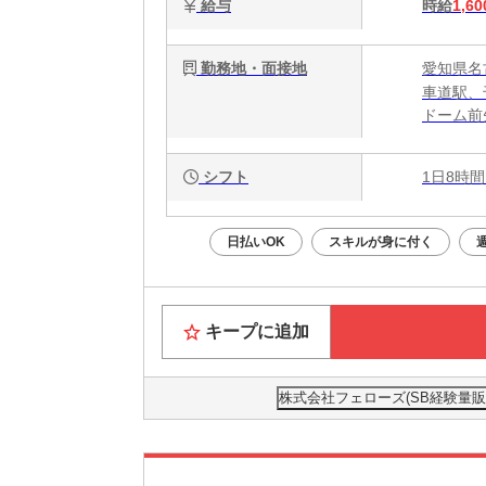
給与
時給
1,60
勤務地・面接地
愛知県名古
車道駅、
ドーム前
シフト
1日8時間
日払いOK
スキルが身に付く
キープに追加
株式会社フェローズ(SB経験量販)NG