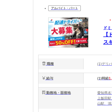
アルバイト・パート
ドミ
【
ス
職種
(1)デ
給与
(1)時給
1
勤務地・面接地
愛知県名
上飯田駅
山駅、清