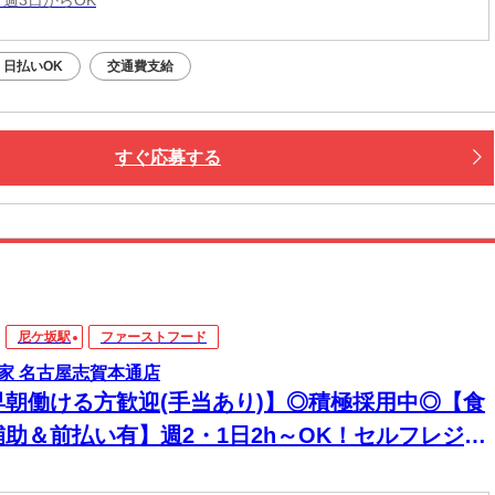
日払いOK
交通費支給
すぐ応募する
尼ケ坂駅
ファーストフード
家 名古屋志賀本通店
早朝働ける方歓迎(手当あり)】◎積極採用中◎【食
補助＆前払い有】週2・1日2h～OK！セルフレジで
単接客◎マニュアル完備で初バイト・未経験も安