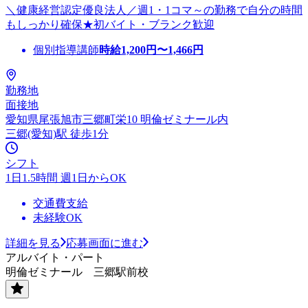
＼健康経営認定優良法人／週1・1コマ～の勤務で自分の時間
もしっかり確保★初バイト・ブランク歓迎
個別指導講師
時給
1,200
円〜
1,466
円
勤務地
面接地
愛知県尾張旭市三郷町栄10 明倫ゼミナール内
三郷(愛知)駅 徒歩1分
シフト
1日1.5時間 週1日からOK
交通費支給
未経験OK
詳細を見る
応募画面に進む
アルバイト・パート
明倫ゼミナール 三郷駅前校