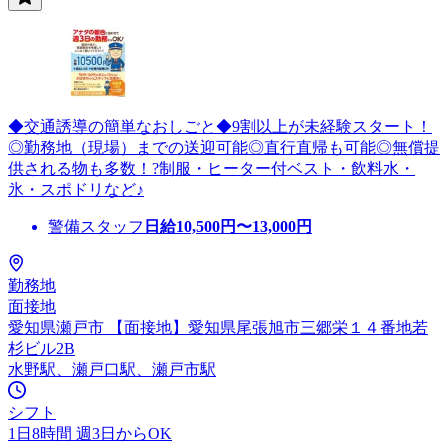
◆交通誘導の簡単なおしごと◆9割以上が未経験スタート！
◎勤務地（現場）までの送迎可能◎直行直帰も可能◎無償提
供される物も多数！?制服・ヒーター付ベスト・飲料水・
氷・スポドリなど♪
警備スタッフ
日給
10,500
円〜
13,000
円
勤務地
面接地
愛知県瀬戸市 【面接地】愛知県尾張旭市三郷栄１４番地若
杉ビル2B
水野駅、瀬戸口駅、瀬戸市駅
シフト
1日8時間 週3日からOK