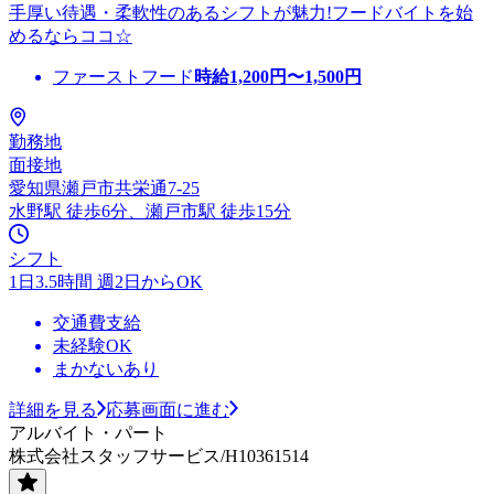
手厚い待遇・柔軟性のあるシフトが魅力!フードバイトを始
めるならココ☆
ファーストフード
時給
1,200
円〜
1,500
円
勤務地
面接地
愛知県瀬戸市共栄通7-25
水野駅 徒歩6分、瀬戸市駅 徒歩15分
シフト
1日3.5時間 週2日からOK
交通費支給
未経験OK
まかないあり
詳細を見る
応募画面に進む
アルバイト・パート
株式会社スタッフサービス/H10361514