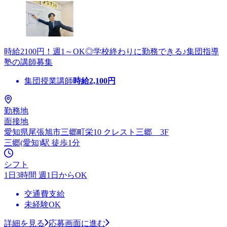
時給2100円！週1～OK◎学校終わりに勤務できる♪集団指導
塾の講師募集
集団授業講師
時給
2,100
円
勤務地
面接地
愛知県尾張旭市三郷町栄10 クレスト三郷 3F
三郷(愛知)駅 徒歩1分
シフト
1日3時間 週1日からOK
交通費支給
未経験OK
詳細を見る
応募画面に進む