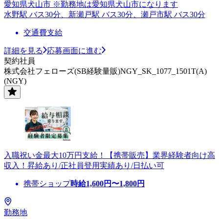
愛知県犬山市 ※勤務地は愛知県犬山市になります
水野駅 バス30分、新瀬戸駅 バス30分、瀬戸市駅 バス30分
交通費支給
詳細を見る
応募画面に進む
契約社員
株式会社フェローズ(SB経験量販)NGY_SK_1077_1501T(A)
(NGY)
入職祝い金最大10万円支給！【携帯販売】業界経験者向け高
収入！昇給あり/正社員登用実績あり/日払い可
携帯ショップ
時給
1,600
円〜
1,800
円
勤務地