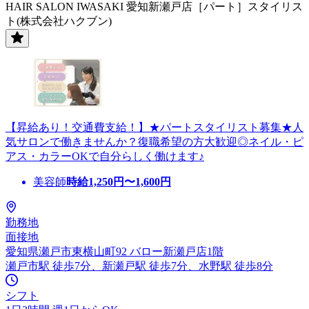
HAIR SALON IWASAKI 愛知新瀬戸店［パート］スタイリス
ト(株式会社ハクブン)
【昇給あり！交通費支給！】★パートスタイリスト募集★人
気サロンで働きませんか？復職希望の方大歓迎◎ネイル・ピ
アス・カラーOKで自分らしく働けます♪
美容師
時給
1,250
円〜
1,600
円
勤務地
面接地
愛知県瀬戸市東横山町92 バロー新瀬戸店1階
瀬戸市駅 徒歩7分、新瀬戸駅 徒歩7分、水野駅 徒歩8分
シフト