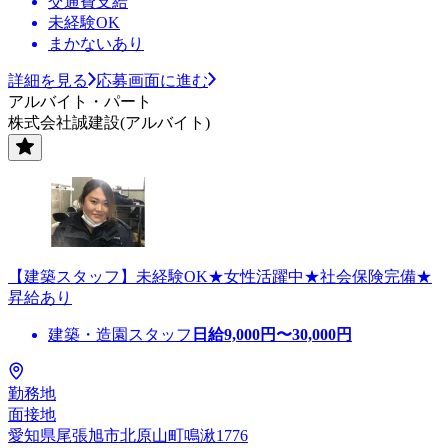
交通費支給
未経験OK
まかないあり
詳細を見る
応募画面に進む
アルバイト・パート
株式会社誠建設(アルバイト)
【建築スタッフ】未経験OK★女性活躍中★社会保険完備★
昇給あり
建築・造園スタッフ
日給
9,000
円〜
30,000
円
勤務地
面接地
愛知県尾張旭市北原山町鳴湫1776