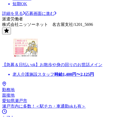
短期OK
詳細を見る
応募画面に進む
派遣労働者
株式会社ニッソーネット 名古屋支社/1201_5696
【急募＆日払いok】お散歩や身の回りのお世話メイン
老人介護施設スタッフ
時給
1,400
円〜
2,125
円
勤務地
面接地
愛知県瀬戸市
瀬戸市内に多数！＜駅チカ・車通勤okも有＞