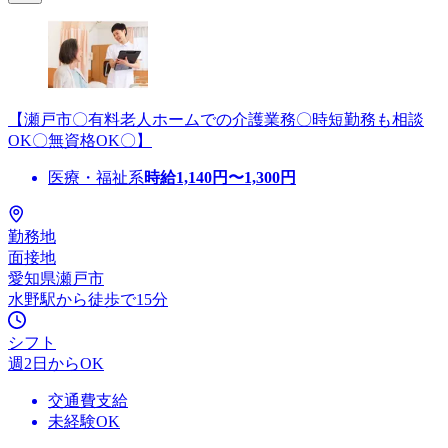
【瀬戸市〇有料老人ホームでの介護業務〇時短勤務も相談
OK〇無資格OK〇】
医療・福祉系
時給
1,140
円〜
1,300
円
勤務地
面接地
愛知県瀬戸市
水野駅から徒歩で15分
シフト
週2日からOK
交通費支給
未経験OK