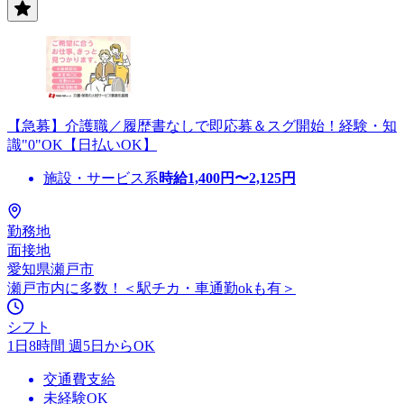
【急募】介護職／履歴書なしで即応募＆スグ開始！経験・知
識"0"OK【日払いOK】
施設・サービス系
時給
1,400
円〜
2,125
円
勤務地
面接地
愛知県瀬戸市
瀬戸市内に多数！＜駅チカ・車通勤okも有＞
シフト
1日8時間 週5日からOK
交通費支給
未経験OK