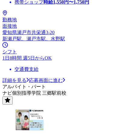
携帯ショップ
時給
1,550
円〜
1,750
円
勤務地
面接地
愛知県瀬戸市共栄通3-20
新瀬戸駅、瀬戸市駅、水野駅
シフト
1日8時間 週5日からOK
交通費支給
詳細を見る
応募画面に進む
アルバイト・パート
ナビ個別指導学院 三郷駅前校