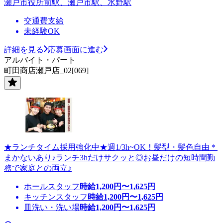
瀬戸市役所前駅、瀬戸市駅、水野駅
交通費支給
未経験OK
詳細を見る
応募画面に進む
アルバイト・パート
町田商店瀬戸店_02[069]
★ランチタイム採用強化中★週1/3h~OK！髪型・髪色自由＊
まかないあり♪ランチ3hだけサクッと◎お昼だけの短時間勤
務で家庭との両立♪
ホールスタッフ
時給
1,200
円〜
1,625
円
キッチンスタッフ
時給
1,200
円〜
1,625
円
皿洗い・洗い場
時給
1,200
円〜
1,625
円