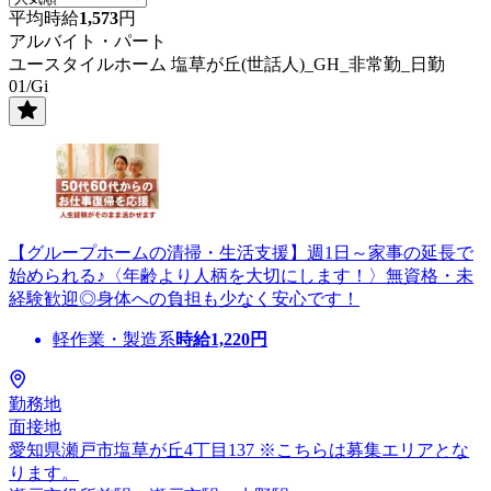
平均時給
1,573
円
アルバイト・パート
ユースタイルホーム 塩草が丘(世話人)_GH_非常勤_日勤
01/Gi
【グループホームの清掃・生活支援】週1日～家事の延長で
始められる♪〈年齢より人柄を大切にします！〉無資格・未
経験歓迎◎身体への負担も少なく安心です！
軽作業・製造系
時給
1,220
円
勤務地
面接地
愛知県瀬戸市塩草が丘4丁目137 ※こちらは募集エリアとな
ります。