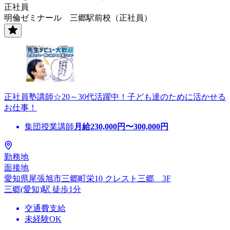
正社員
明倫ゼミナール 三郷駅前校（正社員）
正社員塾講師☆20～30代活躍中！子ども達のために活かせる
お仕事！
集団授業講師
月給
230,000
円〜
300,000
円
勤務地
面接地
愛知県尾張旭市三郷町栄10 クレスト三郷 3F
三郷(愛知)駅 徒歩1分
交通費支給
未経験OK