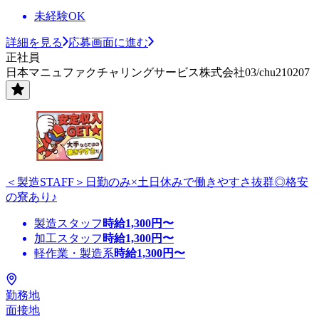
未経験OK
詳細を見る
応募画面に進む
正社員
日本マニュファクチャリングサービス株式会社03/chu210207
＜製造STAFF＞日勤のみ×土日休みで働きやすさ抜群◎格安
の寮あり♪
製造スタッフ
時給
1,300
円〜
加工スタッフ
時給
1,300
円〜
軽作業・製造系
時給
1,300
円〜
勤務地
面接地