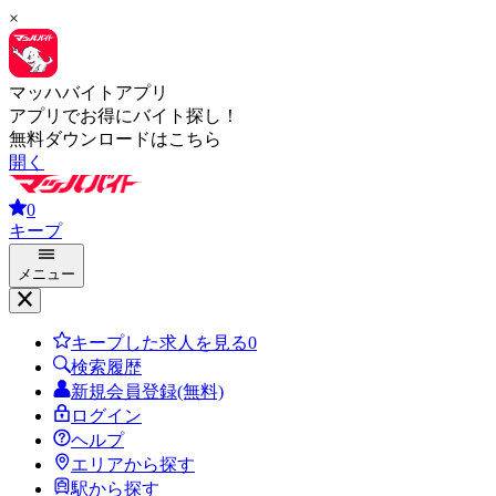
×
マッハバイトアプリ
アプリでお得にバイト探し！
無料ダウンロードはこちら
開く
0
キープ
メニュー
キープした求人を見る
0
検索履歴
新規会員登録(無料)
ログイン
ヘルプ
エリアから探す
駅から探す