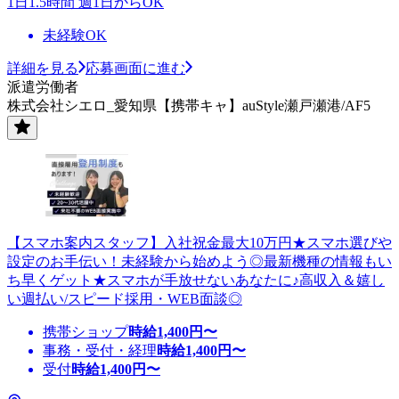
1日1.5時間 週1日からOK
未経験OK
詳細を見る
応募画面に進む
派遣労働者
株式会社シエロ_愛知県【携帯キャ】auStyle瀬戸瀬港/AF5
【スマホ案内スタッフ】入社祝金最大10万円★スマホ選びや
設定のお手伝い！未経験から始めよう◎最新機種の情報もい
ち早くゲット★スマホが手放せないあなたに♪高収入＆嬉し
い週払い/スピード採用・WEB面談◎
携帯ショップ
時給
1,400
円〜
事務・受付・経理
時給
1,400
円〜
受付
時給
1,400
円〜