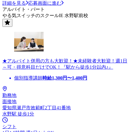
詳細を見る
応募画面に進む
アルバイト・パート
やる気スイッチのスクールIE 水野駅前校
★アルバイト併用の方も大歓迎！★未経験者大歓迎！週1日
～可・得意科目だけでOK！『駅から徒歩1分以内♪』
個別指導講師
時給
1,300
円〜
1,400
円
勤務地
面接地
愛知県瀬戸市效範町2丁目41番地
水野駅 徒歩1分
シフト