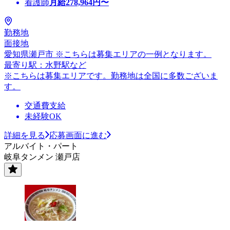
看護師
月給
278,964
円〜
勤務地
面接地
愛知県瀬戸市 ※こちらは募集エリアの一例となります。
最寄り駅：水野駅など
※こちらは募集エリアです。勤務地は全国に多数ございま
す。
交通費支給
未経験OK
詳細を見る
応募画面に進む
アルバイト・パート
岐阜タンメン 瀬戸店