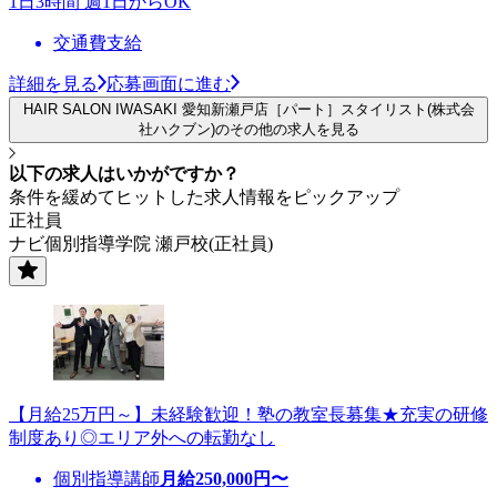
1日3時間 週1日からOK
交通費支給
詳細を見る
応募画面に進む
HAIR SALON IWASAKI 愛知新瀬戸店［パート］スタイリスト(株式会
社ハクブン)のその他の求人を見る
以下の求人はいかがですか？
条件を緩めてヒットした求人情報をピックアップ
正社員
ナビ個別指導学院 瀬戸校(正社員)
【月給25万円～】未経験歓迎！塾の教室長募集★充実の研修
制度あり◎エリア外への転勤なし
個別指導講師
月給
250,000
円〜