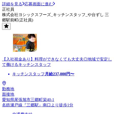
詳細を見る
応募画面に進む
正社員
株式会社ヨシックスフーズ_キッチンスタッフ_や台ずし 三
郷駅前町(正社員)
【入社祝金あり】料理ができなくても大丈夫◎地域で安定し
て働けるキッチンスタッフ
キッチンスタッフ
月給
237,000
円〜
勤務地
面接地
愛知県尾張旭市三郷町栄40-1
名鉄瀬戸線『三郷駅』南口より徒歩1分