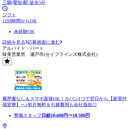
三郷(愛知)駅 徒歩5分
シフト
1日8時間からOK
未経験OK
詳細を見る
応募画面に進む
アルバイト・パート
味美営業所 瀬戸市(セイフラインズ株式会社)
履歴書なし＆スマホ面接OK！カバン1つで翌日から【家電付
個室寮】へ♪初月無料＆引越費用も会社負担◎
警備スタッフ
日給
10,600
円〜
18,500
円