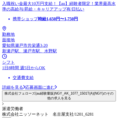
入職祝い金最大10万円支給！【au】経験者限定！業界最高水
準の高給与/昇給・キャリアアップ有/日払い
携帯ショップ
時給
1,650
円〜
1,750
円
勤務地
面接地
愛知県瀬戸市共栄通3-20
新瀬戸駅、瀬戸市駅、水野駅
シフト
1日8時間 週5日からOK
交通費支給
詳細を見る
応募画面に進む
株式会社フェローズ(au経験量販)NGY_AK_1077_1501T(A)(NGY)のその
他の求人を見る
派遣労働者
株式会社ニッソーネット 名古屋支社/1201_6281