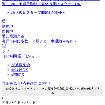
週3～ok】★即日勤務・夏休み明けスタートOK
幼児教育スタッフ
時給
1,500
円〜
勤務地
面接地
愛知県瀬戸市
瀬戸市内に多数！＜駅チカ・車通勤okも有＞
シフト
1日4時間 週3日からOK
交通費支給
未経験OK
短期OK
詳細を見る
応募画面に進む
株式会社ニッソーネット 名古屋支社/1201_3462のその他の求人を見
る
アルバイト・パート