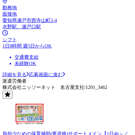
勤務地
面接地
愛知県瀬戸市西寺山町2-4
水野駅、瀬戸口駅
シフト
1日8時間 週5日からOK
交通費支給
未経験OK
詳細を見る
応募画面に進む
派遣労働者
株式会社ニッソーネット 名古屋支社/1201_3462
負担少なめの保育補助(要資格)サポートメイン【1日4h～／