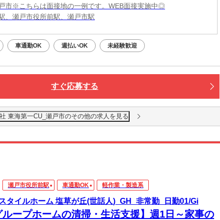
戸市※こちらは面接地の一例です。WEB面接実施中◎
駅、瀬戸市役所前駅、瀬戸市駅
車通勤OK
週払いOK
未経験歓迎
すぐ応募する
社 東海第一CU_瀬戸市のその他の求人を見る
瀬戸市役所前駅
車通勤OK
軽作業・製造系
スタイルホーム 塩草が丘(世話人)_GH_非常勤_日勤01/Gi
グループホームの清掃・生活支援】週1日～家事の