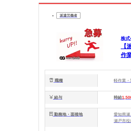
派遣労働者
株式
【
作業
職種
軽作業
給与
時給
1,50
勤務地・面接地
愛知県瀬
瀬戸市役