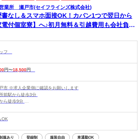
営業所 瀬戸市(セイフラインズ株式会社)
歴書なし＆スマホ面接OK！カバン1つで翌日から
家電付個室寮】へ♪初月無料＆引越費用も会社負担
タッフ
00
円〜
18,500
円
戸市 ※求人企業側に確認をお願いします
所前駅から徒歩3分
から徒歩9分
駅から徒歩19分
らOK
制服あり
登録制
服装自由
車通勤OK