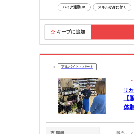
バイク通勤OK
スキルが身に付く
キープに追加
アルバイト・パート
リカ
【
体
職種
販売・