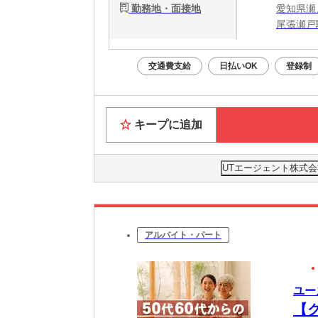
勤務地・面接地
愛知県瀬
尾張瀬戸
交通費支給
日払いOK
登録制
キープに追加
UTエージェント株式会
アルバイト・パート
ユー
【