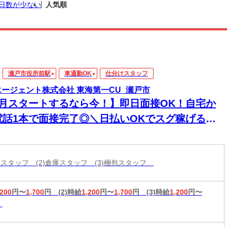
日数が少ない
人気順
瀬戸市役所前駅
車通勤OK
仕分けスタッフ
エージェント株式会社 東海第一CU_瀬戸市
8月スタートするなら今！】即日面接OK！自宅か
電話1本で面接完了◎＼日払いOKでスグ稼げる／
経験から始められる年内お仕事多数あり！
分けスタッフ (2)倉庫スタッフ (3)梱包スタッフ
,200
円〜
1,700
円
(2)時給
1,200
円〜
1,700
円
(3)時給
1,200
円〜