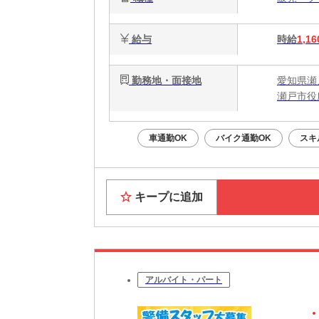
給与
時給
1,16
勤務地・面接地
愛知県瀬
瀬戸市役
車通勤OK
バイク通勤OK
スキ
キープに追加
アルバイト・パート