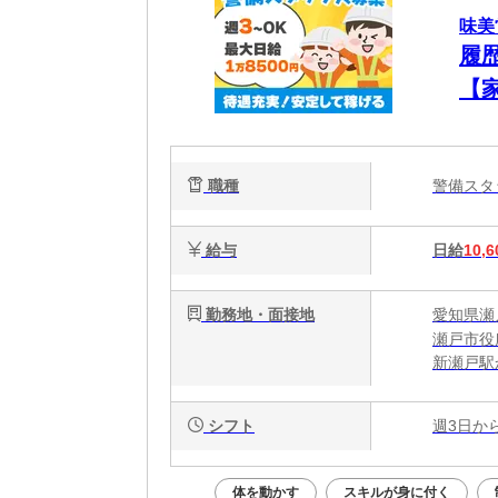
味美
履
【
◎
職種
警備ス
給与
日給
10,6
勤務地・面接地
愛知県瀬
瀬戸市役
新瀬戸駅
尾張瀬戸
シフト
週3日か
体を動かす
スキルが身に付く