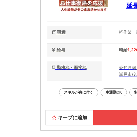
延
す
安
職種
軽作業
給与
時給
1,22
勤務地・面接地
愛知県瀬
瀬戸市役
スキルが身に付く
車通勤OK
キープに追加