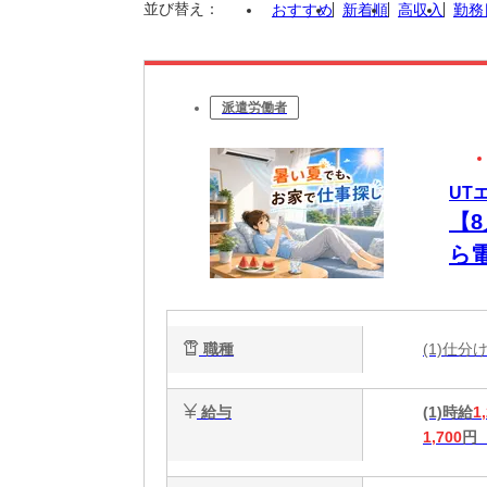
並び替え：
おすすめ
新着順
高収入
勤務
派遣労働者
UT
【
ら
未
職種
(1)仕
給与
(1)時給
1
1,700
円