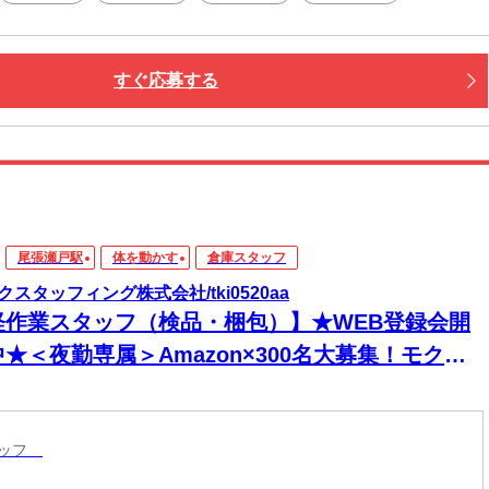
すぐ応募する
尾張瀬戸駅
体を動かす
倉庫スタッフ
クスタッフィング株式会社/tki0520aa
軽作業スタッフ（検品・梱包）】★WEB登録会開
★＜夜勤専属＞Amazon×300名大募集！モクモ
作業で夜間時給は1675円！＃日払いOK＃髪服自
ki0520aa
タッフ