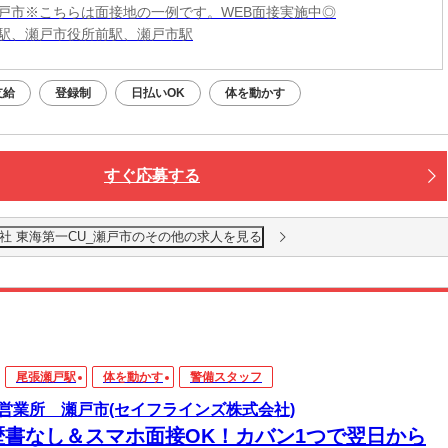
戸市※こちらは面接地の一例です。WEB面接実施中◎
駅、瀬戸市役所前駅、瀬戸市駅
支給
登録制
日払いOK
体を動かす
すぐ応募する
社 東海第一CU_瀬戸市のその他の求人を見る
尾張瀬戸駅
体を動かす
警備スタッフ
営業所 瀬戸市(セイフラインズ株式会社)
歴書なし＆スマホ面接OK！カバン1つで翌日から