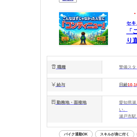
セキ
「
り
職種
警備ス
給与
日給
10,1
勤務地・面接地
愛知県瀬
い。
瀬戸市駅
バイク通勤OK
スキルが身に付く