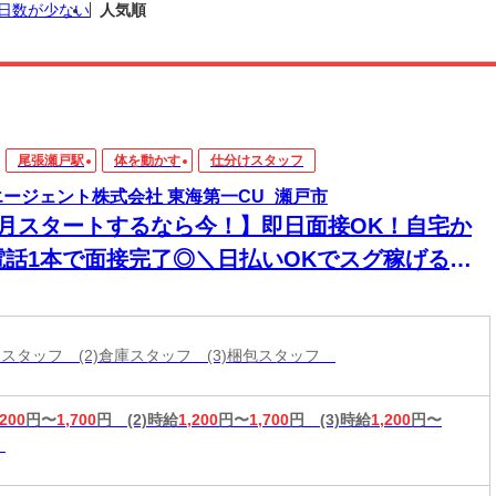
日数が少ない
人気順
尾張瀬戸駅
体を動かす
仕分けスタッフ
エージェント株式会社 東海第一CU_瀬戸市
8月スタートするなら今！】即日面接OK！自宅か
電話1本で面接完了◎＼日払いOKでスグ稼げる／
経験から始められる年内お仕事多数あり！
分けスタッフ (2)倉庫スタッフ (3)梱包スタッフ
,200
円〜
1,700
円
(2)時給
1,200
円〜
1,700
円
(3)時給
1,200
円〜