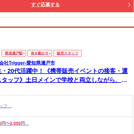
すぐ応募する
尾張瀬戸駅
体を動かす
販売スタッフ
会社Trigger-愛知県瀬戸市
生・20代活躍中！《携帯販売イベントの接客・運
スタッフ》土日メインで学校と両立しながら、接
・営業・チームワークが身につくイベントバイト♪
間と楽しく、就活で話せる経験もつくろう♪交通費
タッフ
額支給！
0
円〜
2,000
円