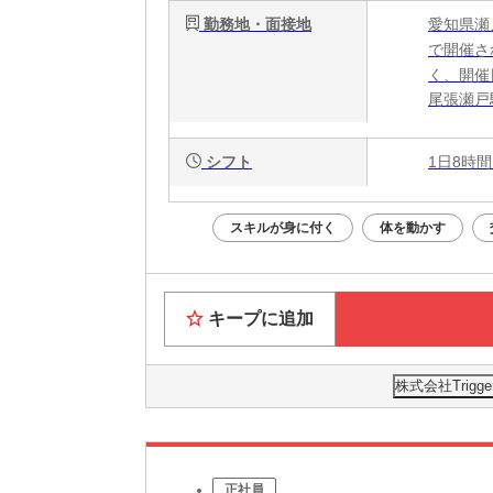
勤務地・面接地
愛知県瀬
で開催さ
く、開催
尾張瀬戸
シフト
1日8時間
スキルが身に付く
体を動かす
キープに追加
株式会社Trig
正社員