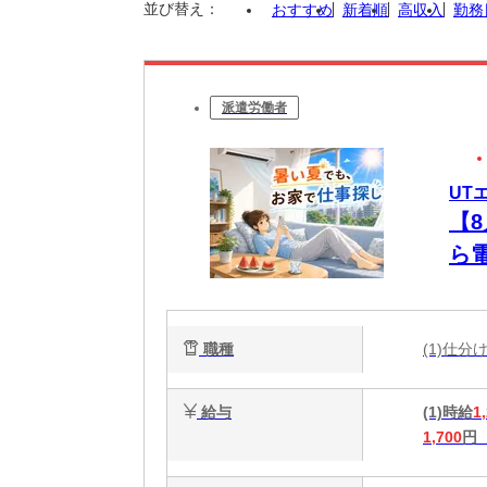
並び替え：
おすすめ
新着順
高収入
勤務
派遣労働者
UT
【
ら
未
職種
(1)仕
給与
(1)時給
1
1,700
円