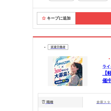
キープに追加
派遣労働者
ライ
【
催中
ク
由/t
職種
倉庫ス