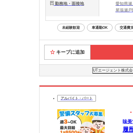
勤務地・面接地
愛知県瀬
尾張瀬戸
未経験歓迎
車通勤OK
交通費
キープに追加
UTエージェント株式会
アルバイト・パート
味美
履