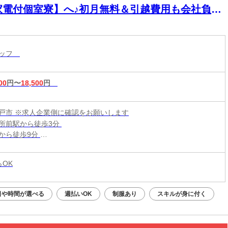
家電付個室寮】へ♪初月無料＆引越費用も会社負担
タッフ
00
円〜
18,500
円
戸市 ※求人企業側に確認をお願いします
所前駅から徒歩3分
から徒歩9分
駅から徒歩19分
らOK
日や時間が選べる
週払いOK
制服あり
スキルが身に付く