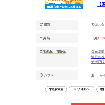
【
◎
職種
警備ス
給与
日給
10,6
勤務地・面接地
愛知県瀬
瀬戸市役
新瀬戸駅
尾張瀬戸
シフト
週3日か
未経験歓迎
バイク通勤OK
曜