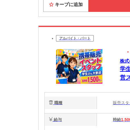
キープに追加
アルバイト・パート
株式
学
営
客
仲
職種
販売ス
全
給与
時給
1,50