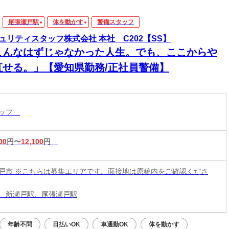
尾張瀬戸駅
体を動かす
警備スタッフ
ュリティスタッフ株式会社 本社 C202【SS】
こんなはずじゃなかった人生。でも、ここからや
直せる。」【愛知県勤務/正社員警備】
タッフ
00
円〜
12,100
円
戸市 ※こちらは募集エリアです。面接地は原稿内をご確認くださ
、新瀬戸駅、尾張瀬戸駅
年齢不問
日払いOK
車通勤OK
体を動かす