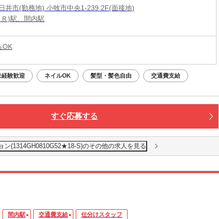
井市(勤務地) 小牧市中央1-239 2F(面接地)
ＪＲ)駅、間内駅
らOK
未経験歓迎
ネイルOK
髪型・髪色自由
交通費支給
すぐ応募する
1314GH0810G52★18-S)のその他の求人を見る
間内駅
交通費支給
仕分けスタッフ