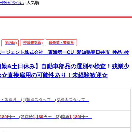
日数が少ない
人気順
間内駅
交通費支給
軽作業・製造系
エージェント株式会社 東海第一CU_愛知県春日井市_検品･検
日勤&土日休み】自動車部品の選別や検査！残業少
め☆直接雇用の可能性あり！未経験歓迎☆
作業・製造系 (2)製造スタッフ (3)検査スタッフ
,180
円〜
(2)時給
1,180
円〜
(3)時給
1,180
円〜