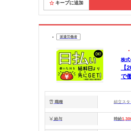
キープに追加
派遣労働者
株式
【
で
職種
組立ス
給与
時給
1,30