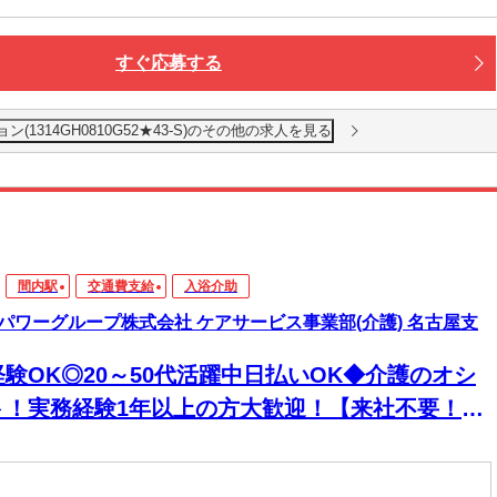
すぐ応募する
1314GH0810G52★43-S)のその他の求人を見る
間内駅
交通費支給
入浴介助
パワーグループ株式会社 ケアサービス事業部(介護) 名古屋支
経験OK◎20～50代活躍中日払いOK◆介護のオシ
ト！実務経験1年以上の方大歓迎！【来社不要！
EB・電話登録ＯＫ】