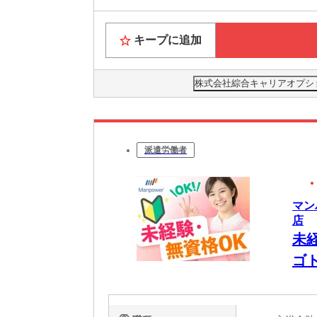
キープに追加
株式会社綜合キャリアオプション(
派遣労働者
マン
店
未
ゴ
W