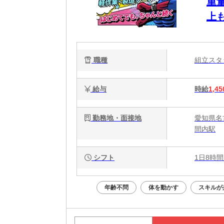
重
上
職種
組立ス
給与
時給
1,45
勤務地・面接地
愛知県名
間内駅
シフト
1日8時間
年齢不問
体を動かす
スキルが