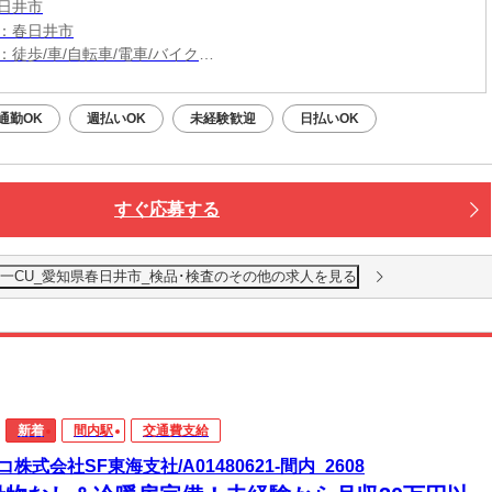
日井市
：春日井市
：徒歩/車/自転車/電車/バイク
：間内駅から徒歩11分・車6分
無料駐車場利用OK
通勤OK
週払いOK
未経験歓迎
日払いOK
すぐ応募する
一CU_愛知県春日井市_検品･検査のその他の求人を見る
新着
間内駅
交通費支給
コ株式会社SF東海支社/A01480621-間内_2608