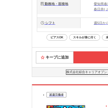
勤務地・面接地
愛知県春日
春日井(
シフト
週5日か
ピアスOK
スキルが身に付く
キープに追加
株式会社綜合キャリアオプション(
派遣労働者