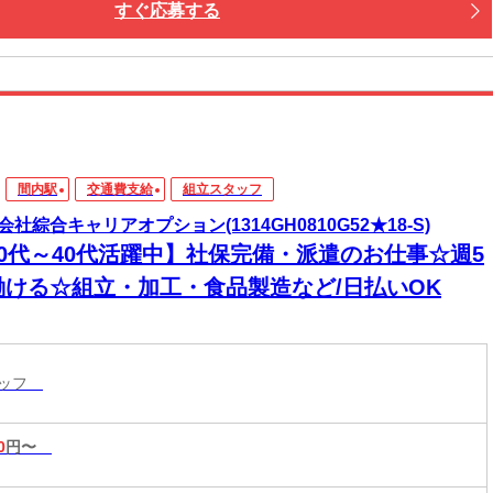
すぐ応募する
間内駅
交通費支給
組立スタッフ
会社綜合キャリアオプション(1314GH0810G52★18-S)
20代～40代活躍中】社保完備・派遣のお仕事☆週5
働ける☆組立・加工・食品製造など/日払いOK
タッフ
0
円〜