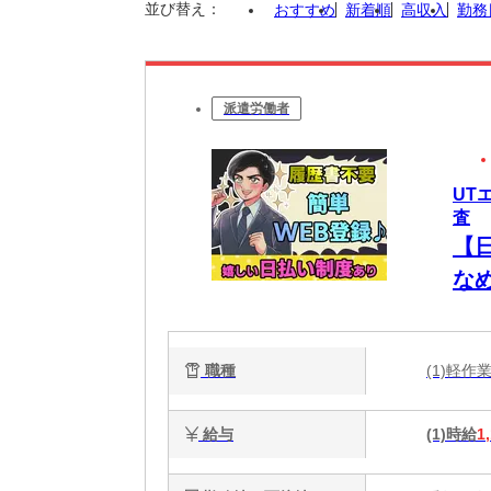
並び替え：
おすすめ
新着順
高収入
勤務
派遣労働者
UT
査
【
な
職種
(1)軽
給与
(1)時給
1