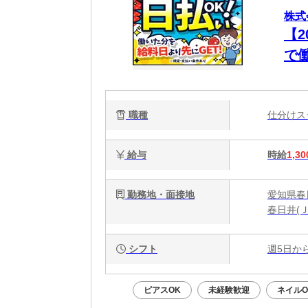
株式
【
で
職種
仕分け
給与
時給
1,30
勤務地・面接地
愛知県春日
春日井(
シフト
週5日か
ピアスOK
未経験歓迎
ネイルO