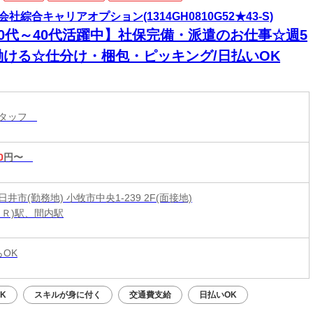
会社綜合キャリアオプション(1314GH0810G52★43-S)
20代～40代活躍中】社保完備・派遣のお仕事☆週5
働ける☆仕分け・梱包・ピッキング/日払いOK
スタッフ
0
円〜
井市(勤務地) 小牧市中央1-239 2F(面接地)
ＪＲ)駅、間内駅
らOK
K
スキルが身に付く
交通費支給
日払いOK