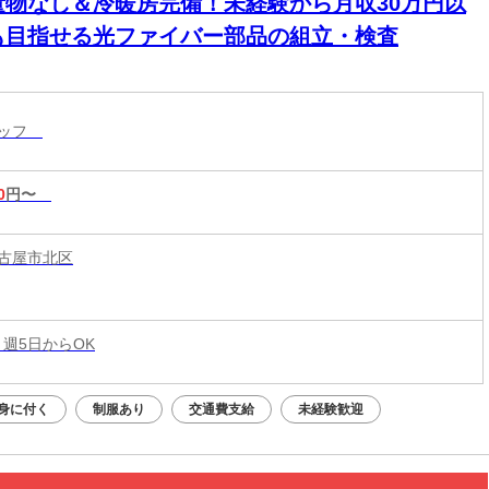
量物なし＆冷暖房完備！未経験から月収30万円以
も目指せる光ファイバー部品の組立・検査
タッフ
0
円〜
古屋市北区
 週5日からOK
身に付く
制服あり
交通費支給
未経験歓迎