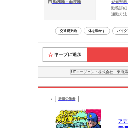
勤務地・面接地
愛知県春
勤務詳細
通勤方法
最寄り駅
※構内の
交通費支給
体を動かす
バイク
キープに追加
UTエージェント株式会社 東海第
派遣労働者
アデ